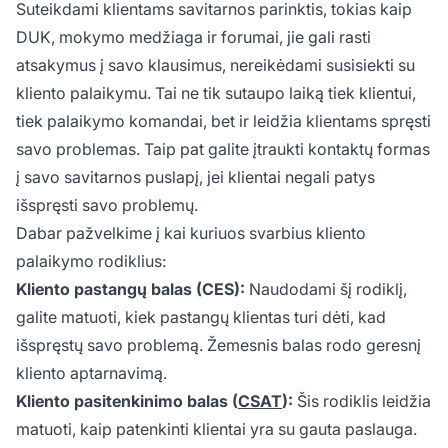
Suteikdami klientams savitarnos parinktis, tokias kaip
DUK, mokymo medžiaga ir forumai, jie gali rasti
atsakymus į savo klausimus, nereikėdami susisiekti su
kliento palaikymu. Tai ne tik sutaupo laiką tiek klientui,
tiek palaikymo komandai, bet ir leidžia klientams spręsti
savo problemas. Taip pat galite įtraukti kontaktų formas
į savo savitarnos puslapį, jei klientai negali patys
išspręsti savo problemų.
Dabar pažvelkime į kai kuriuos svarbius kliento
palaikymo rodiklius:
Kliento pastangų balas (CES):
Naudodami šį rodiklį,
galite matuoti, kiek pastangų klientas turi dėti, kad
išspręstų savo problemą. Žemesnis balas rodo geresnį
kliento aptarnavimą.
Kliento pasitenkinimo balas (
CSAT
):
Šis rodiklis leidžia
matuoti, kaip patenkinti klientai yra su gauta paslauga.