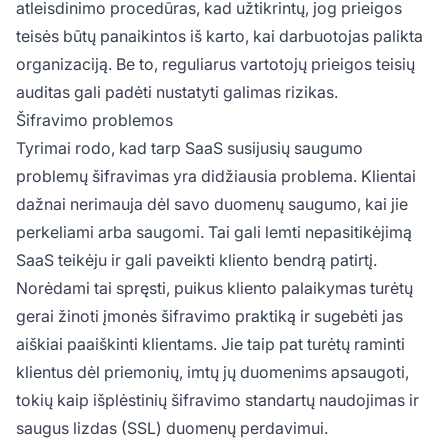
atleisdinimo procedūras, kad užtikrintų, jog prieigos
teisės būtų panaikintos iš karto, kai darbuotojas palikta
organizaciją. Be to, reguliarus vartotojų prieigos teisių
auditas gali padėti nustatyti galimas rizikas.
Šifravimo problemos
Tyrimai rodo, kad tarp SaaS susijusių saugumo
problemų šifravimas yra didžiausia problema. Klientai
dažnai nerimauja dėl savo duomenų saugumo, kai jie
perkeliami arba saugomi. Tai gali lemti nepasitikėjimą
SaaS teikėju ir gali paveikti kliento bendrą patirtį.
Norėdami tai spręsti, puikus kliento palaikymas turėtų
gerai žinoti įmonės šifravimo praktiką ir sugebėti jas
aiškiai paaiškinti klientams. Jie taip pat turėtų raminti
klientus dėl priemonių, imtų jų duomenims apsaugoti,
tokių kaip išplėstinių šifravimo standartų naudojimas ir
saugus lizdas (SSL) duomenų perdavimui.