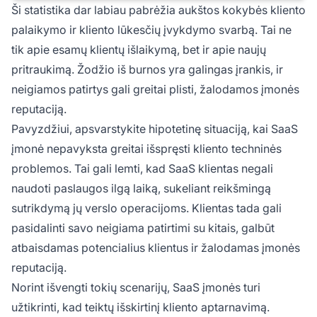
Ši statistika dar labiau pabrėžia aukštos kokybės kliento
palaikymo ir kliento lūkesčių įvykdymo svarbą. Tai ne
tik apie esamų klientų išlaikymą, bet ir apie naujų
pritraukimą. Žodžio iš burnos yra galingas įrankis, ir
neigiamos patirtys gali greitai plisti, žalodamos įmonės
reputaciją.
Pavyzdžiui, apsvarstykite hipotetinę situaciją, kai SaaS
įmonė nepavyksta greitai išspręsti kliento techninės
problemos. Tai gali lemti, kad SaaS klientas negali
naudoti paslaugos ilgą laiką, sukeliant reikšmingą
sutrikdymą jų verslo operacijoms. Klientas tada gali
pasidalinti savo neigiama patirtimi su kitais, galbūt
atbaisdamas potencialius klientus ir žalodamas įmonės
reputaciją.
Norint išvengti tokių scenarijų, SaaS įmonės turi
užtikrinti, kad teiktų išskirtinį kliento aptarnavimą.