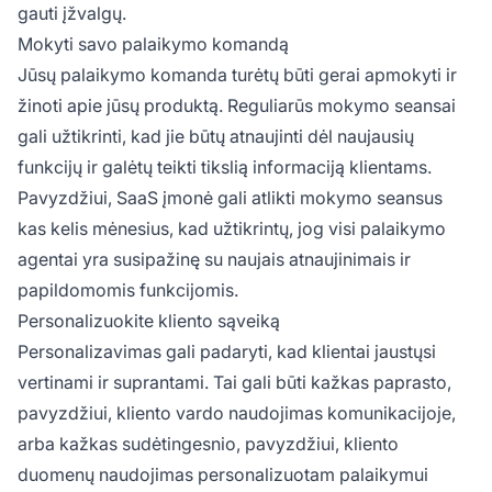
gauti įžvalgų.
Mokyti savo palaikymo komandą
Jūsų palaikymo komanda turėtų būti gerai apmokyti ir
žinoti apie jūsų produktą. Reguliarūs mokymo seansai
gali užtikrinti, kad jie būtų atnaujinti dėl naujausių
funkcijų ir galėtų teikti tikslią informaciją klientams.
Pavyzdžiui, SaaS įmonė gali atlikti mokymo seansus
kas kelis mėnesius, kad užtikrintų, jog visi palaikymo
agentai yra susipažinę su naujais atnaujinimais ir
papildomomis funkcijomis.
Personalizuokite kliento sąveiką
Personalizavimas gali padaryti, kad klientai jaustųsi
vertinami ir suprantami. Tai gali būti kažkas paprasto,
pavyzdžiui, kliento vardo naudojimas komunikacijoje,
arba kažkas sudėtingesnio, pavyzdžiui, kliento
duomenų naudojimas personalizuotam palaikymui