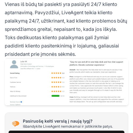
Vienas iš būdų tai pasiekti yra pasiūlyti 24/7 kliento
aptarnavimą. Pavyzdžiui, LiveAgent teikia kliento
palaikymą 24/7, užtikrinant, kad kliento problemos būtų
sprendžiamos greitai, nepaisant to, kada jos iškyla.
Toks dedikuotas kliento palaikymas gali žymiai
padidinti kliento pasitenkinimą ir lojalumą, galiausiai
prisidedant prie įmonės sėkmės.
Pasiruošę kelti verslą į naują lygį?
Išbandykite LiveAgent nemokamai ir įsitikinkite patys.