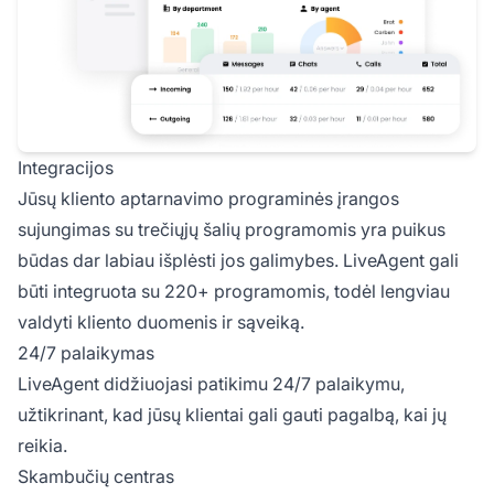
Integracijos
Jūsų kliento aptarnavimo programinės įrangos
sujungimas su trečiųjų šalių programomis yra puikus
būdas dar labiau išplėsti jos galimybes. LiveAgent gali
būti integruota su 220+ programomis, todėl lengviau
valdyti kliento duomenis ir sąveiką.
24/7 palaikymas
LiveAgent didžiuojasi patikimu 24/7 palaikymu,
užtikrinant, kad jūsų klientai gali gauti pagalbą, kai jų
reikia.
Skambučių centras