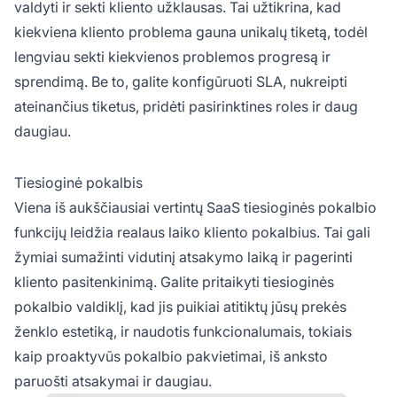
valdyti ir sekti kliento užklausas. Tai užtikrina, kad
kiekviena kliento problema gauna unikalų tiketą, todėl
lengviau sekti kiekvienos problemos progresą ir
sprendimą. Be to, galite konfigūruoti SLA, nukreipti
ateinančius tiketus, pridėti pasirinktines roles ir daug
daugiau.
Tiesioginė pokalbis
Viena iš aukščiausiai vertintų SaaS tiesioginės pokalbio
funkcijų leidžia realaus laiko kliento pokalbius. Tai gali
žymiai sumažinti vidutinį atsakymo laiką ir pagerinti
kliento pasitenkinimą. Galite pritaikyti tiesioginės
pokalbio valdiklį, kad jis puikiai atitiktų jūsų prekės
ženklo estetiką, ir naudotis funkcionalumais, tokiais
kaip proaktyvūs pokalbio pakvietimai, iš anksto
paruošti atsakymai ir daugiau.