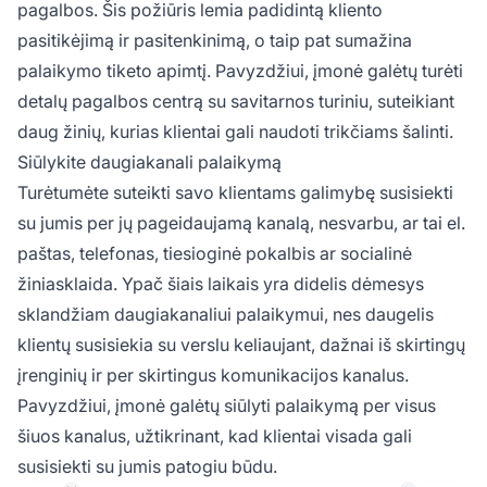
pagalbos. Šis požiūris lemia padidintą kliento
pasitikėjimą ir pasitenkinimą, o taip pat sumažina
palaikymo tiketo apimtį. Pavyzdžiui, įmonė galėtų turėti
detalų pagalbos centrą su savitarnos turiniu, suteikiant
daug žinių, kurias klientai gali naudoti trikčiams šalinti.
Siūlykite daugiakanali palaikymą
Turėtumėte suteikti savo klientams galimybę susisiekti
su jumis per jų pageidaujamą kanalą, nesvarbu, ar tai el.
paštas, telefonas, tiesioginė pokalbis ar socialinė
žiniasklaida. Ypač šiais laikais yra didelis dėmesys
sklandžiam daugiakanaliui palaikymui, nes daugelis
klientų susisiekia su verslu keliaujant, dažnai iš skirtingų
įrenginių ir per skirtingus komunikacijos kanalus.
Pavyzdžiui, įmonė galėtų siūlyti palaikymą per visus
šiuos kanalus, užtikrinant, kad klientai visada gali
susisiekti su jumis patogiu būdu.