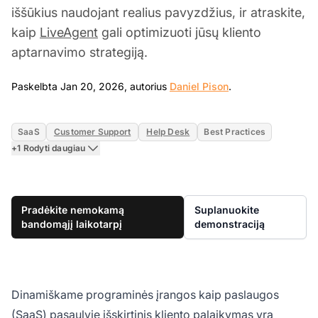
iššūkius naudojant realius pavyzdžius, ir atraskite,
kaip
LiveAgent
gali optimizuoti jūsų kliento
aptarnavimo strategiją.
Jan 20, 2026
Paskelbta Jan 20, 2026, autorius
Daniel Pison
.
SaaS
Customer Support
Help Desk
Best Practices
+1 Rodyti daugiau
Pradėkite nemokamą
Suplanuokite
bandomąjį laikotarpį
demonstraciją
Dinamiškame programinės įrangos kaip paslaugos
(SaaS) pasaulyje išskirtinis kliento palaikymas yra