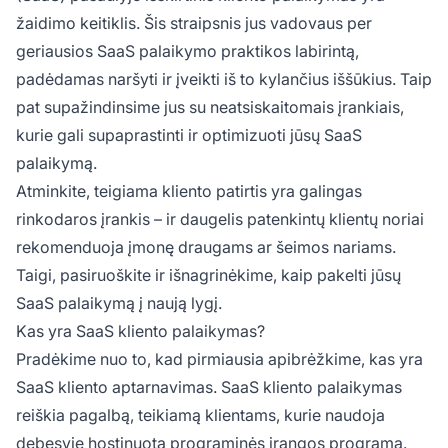
žaidimo keitiklis. Šis straipsnis jus vadovaus per
geriausios SaaS palaikymo praktikos labirintą,
padėdamas naršyti ir įveikti iš to kylančius iššūkius. Taip
pat supažindinsime jus su neatsiskaitomais įrankiais,
kurie gali supaprastinti ir optimizuoti jūsų SaaS
palaikymą.
Atminkite, teigiama kliento patirtis yra galingas
rinkodaros įrankis – ir daugelis patenkintų klientų noriai
rekomenduoja įmonę draugams ar šeimos nariams.
Taigi, pasiruoškite ir išnagrinėkime, kaip pakelti jūsų
SaaS palaikymą į naują lygį.
Kas yra SaaS kliento palaikymas?
Pradėkime nuo to, kad pirmiausia apibrėžkime, kas yra
SaaS kliento aptarnavimas. SaaS kliento palaikymas
reiškia pagalbą, teikiamą klientams, kurie naudoja
debesyje hostinuotą programinės įrangos programą.