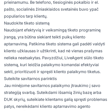
prieinamumu. Be telefono, tiesioginės pokalbio ir el.
pašto, socialinės žiniasklaidos svetainės buvo ypač
populiarios tarp klientų.
Naudokite tiketo sistemą
Naudojant efektyvią ir veiksmingą tiketo programinę
įrangą, yra būtina siekiant teikti puikų kliento
aptarnavimą. Patikima tiketo sistema gali padėti valdyti
kliento užklausas ir užtikrinti, kad nė vienas prašymas
nelieka neatsakytas. Pavyzdžiui, LiveAgent siūlo tiketo
sistemą, kuri leidžia palaikymo komandai efektyviai
sekti, prioritizuoti ir spręsti kliento palaikymo tiketus.
Suteikite savitarnos parinktis
Jau minėjome savitarnos palaikymo įtraukimo į savo
strategiją svarbą. Suteikdami išsamią žinių bazę arba
DUK skyrių, suteikiate klientams galią spręsti problemas
patys, nereikėdami kliento aptarnavimo agento