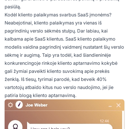
pasiūlą.
Kodėl kliento palaikymas svarbus SaaS įmonėms?
Neabejotinai, kliento palaikymas yra vienas iš
pagrindinių verslo sėkmės stulpų. Dar labiau, kai
kalbama apie SaaS klientus. SaaS kliento palaikymo
modelis vaidina pagrindinį vaidmenį nustatant šių verslo
sėkmę ir augimą. Taip yra todėl, kad šiandieninėje
konkurencingoje rinkoje kliento aptarnavimo kokybė
gali žymiai paveikti kliento suvokimą apie prekės
ženklą. Iš tiesų, tyrimai parodė, kad beveik 40%
vartotojų atbaido kitus nuo verslo naudojimo, jei jie
patiria blogą kliento aptarnavimą.