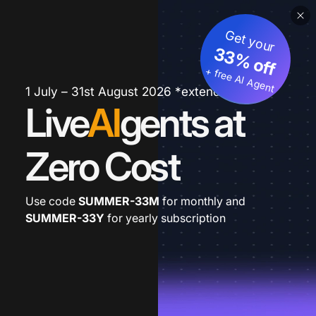
Get your
33% off
+ free AI Agent
1 July – 31st August 2026 *extended
Live
AI
gents at
Zero Cost
Use code
SUMMER-33M
for monthly and
SUMMER-33Y
for yearly subscription