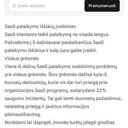
El. pašto adresas
Prenumeruoti
SaaS palaikymo iššūkių įveikimas
SaaS klientams teikti palaikymą ne visada lengva.
Pažvelkime į 5 dažniausiai pasitaikančius SaaS
palaikymo iššūkius ir kaip juos galite įveikti.
Vidaus grėsmės
Viena iš dažnų SaaS palaikymo susidūrimų problemų
yra vidaus grėsmės. Šios grėsmės dažnai kyla iš
buvusių darbuotojų, kurie vis dar turi prieigą prie
organizacijos SaaS programų, sudarydami 22%
saugumo incidentų. Tai gali lemti duomenų pažeidimus,
neleistinę prieigą ir jautrios informacijos
piktnaudžiavimą.
Norėdami tai išspręsti, įmonės turėtų įdiegti griežtas