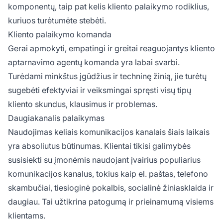
komponentų, taip pat kelis kliento palaikymo rodiklius,
kuriuos turėtumėte stebėti.
Kliento palaikymo komanda
Gerai apmokyti, empatingi ir greitai reaguojantys kliento
aptarnavimo agentų komanda yra labai svarbi.
Turėdami minkštus įgūdžius ir techninę žinią, jie turėtų
sugebėti efektyviai ir veiksmingai spręsti visų tipų
kliento skundus, klausimus ir problemas.
Daugiakanalis palaikymas
Naudojimas keliais komunikacijos kanalais šiais laikais
yra absoliutus būtinumas. Klientai tikisi galimybės
susisiekti su įmonėmis naudojant įvairius populiarius
komunikacijos kanalus, tokius kaip el. paštas, telefono
skambučiai, tiesioginė pokalbis, socialinė žiniasklaida ir
daugiau. Tai užtikrina patogumą ir prieinamumą visiems
klientams.