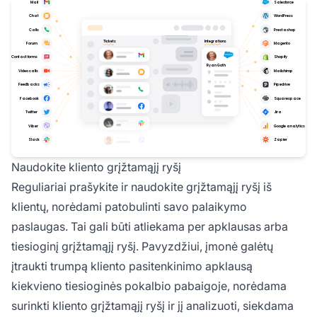
Naudokite kliento grįžtamąjį ryšį
Reguliariai prašykite ir naudokite grįžtamąjį ryšį iš
klientų, norėdami patobulinti savo palaikymo
paslaugas. Tai gali būti atliekama per apklausas arba
tiesioginį grįžtamąjį ryšį. Pavyzdžiui, įmonė galėtų
įtraukti trumpą kliento pasitenkinimo apklausą
kiekvieno tiesioginės pokalbio pabaigoje, norėdama
surinkti kliento grįžtamąjį ryšį ir jį analizuoti, siekdama