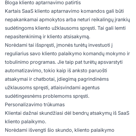
Bloga kliento aptarnavimo patirtis
Kartais SaaS kliento aptarnavimo komandos gali būti
nepakankamai apmokytos arba neturi reikalingų įrankių
sudėtingoms kliento užklausoms spręsti. Tai gali lemti
nepasitenkinimą ir kliento atsisakymą.
Norėdami tai išspręsti, įmonės turėtų investuoti į
reguliarius savo kliento palaikymo komandų mokymo ir
tobulinimo programas. Jie taip pat turėtų apsvarstyti
automatizavimo, tokio kaip iš anksto paruošti
atsakymai ir chatbotai, įdiegimą pagrindinėms
užklausoms spręsti, atlaisvindami agentus
sudėtingesnėms problemoms spręsti.
Personalizavimo trūkumas
Klientai dažnai skundžiasi dėl bendrų atsakymų iš SaaS
kliento palaikymo.
Norėdami išvengti šio skundo, kliento palaikymo