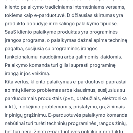
kliento palaikymo tradiciniams internetiniams versams,
tokiems kaip e-parduotuvė. Didžiausias skirtumas yra
produkto pobūdyje ir reikalingo palaikymo tipuose.
SaaS kliento palaikyme produktas yra programinės
įrangos programa, o palaikymas dažnai apima techninę
pagalbą, susijusią su programinės įrangos
funkcionalumu, naudojimu arba galimomis klaidomis.
Palaikymo komanda turi giliai suprasti programinę
įrangą ir jos veikimą.
Kita vertus, kliento palaikymas e-parduotuvei paprastai
apimtų kliento problemas arba klausimus, susijusius su
parduodamais produktais (pvz., drabužiais, elektronika
ir kt.), mokėjimo problemomis, pristatymu, grąžinimais
ir pinigų grąžinimu. E-parduotuvės palaikymo komanda
nebūtinai turi turėti techninių programinės įrangos žinių,
bet turi gerai žinoti e-parduotuvės politiką ir produktų