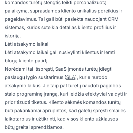
komandos turėtų stengtis teikti personalizuotą
palaikymą, suprasdamos kliento unikalius poreikius ir
pageidavimus. Tai gali būti pasiekta naudojant CRM
sistemas, kurios suteikia detalias kliento profilius ir
istoriją.
Lėti atsakymo laikai
Lėti atsakymo laikai gali nusivylinti klientus ir lemti
blogą kliento patirtį.
Norėdami tai išspręsti, SaaS įmonės turėtų įdiegti
paslaugų lygio susitarimus (
SLA
), kurie nurodo
atsakymo laikus. Jie taip pat turėtų naudoti pagalbos
stalo programinę įrangą, kuri leidžia efektyviai valdyti ir
prioritizuoti tiketus. Kliento sėkmės komandos turėtų
būti pakankamai aprūpintos, kad galėtų spręsti smailės
laikotarpius ir užtikrinti, kad visos kliento užklausos
būtų greitai sprendžiamos.