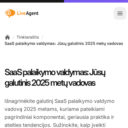
:site.title
Ati
/
/
Tinklaraštis
Home
SaaS palaikymo valdymas: Jūsų galutinis 2025 metų vadovas
SaaS palaikymo valdymas: Jūsų
galutinis 2025 metų vadovas
Išnagrinėkite galutinį SaaS palaikymo valdymo
vadovą 2025 metams, kuriame pateikiami
pagrindiniai komponentai, geriausia praktika ir
ateities tendencijos. Sužinokite, kaip įveikti