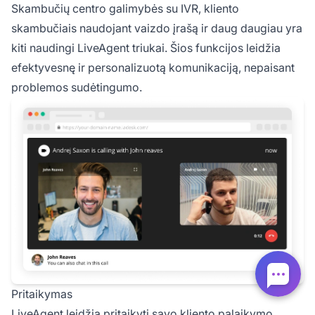
Skambučių centro galimybės su IVR, kliento
skambučiais naudojant vaizdo įrašą ir daug daugiau yra
kiti naudingi LiveAgent triukai. Šios funkcijos leidžia
efektyvesnę ir personalizuotą komunikaciją, nepaisant
problemos sudėtingumo.
Pritaikymas
LiveAgent leidžia pritaikyti savo kliento palaikymo