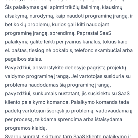
Šis palaikymas gali apimti trikčių šalinimą, klausimų
atsakymą, nurodymą, kaip naudoti programinę įrangą, ir
bet kokių problemų, kurios gali kilti naudojant
programinę įrangą, sprendimą. Paprastai SaaS
palaikymą galite teikti per įvairius kanalus, tokius kaip
el. paštas, tiesioginė pokalbis, telefono skambučiai arba
pagalbos stalas.
Pavyzdžiui, apsvarstykite debesyje pagrįstą projektų
valdymo programinę įrangą. Jei vartotojas susiduria su
problema naudodamas šią programinę įrangą,
pavyzdžiui, sunkumais nustatant, jis susisiektu su SaaS
kliento palaikymo komanda. Palaikymo komanda tada
padėtų vartotojui išspręsti jo problemą, vadovaudama jį
per procesą, teikdama sprendimą arba ištaisydama
programos klaidą.
Svarbu suprasti skirtumą tarp SaaS kliento palaikymo ir