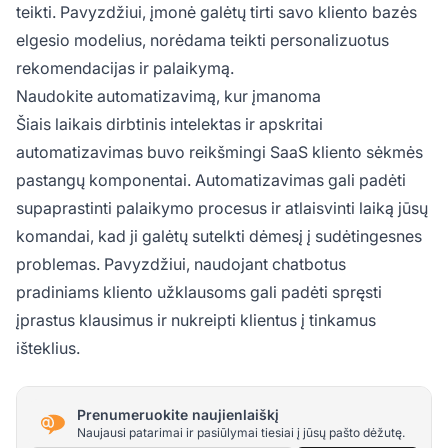
teikti. Pavyzdžiui, įmonė galėtų tirti savo kliento bazės
elgesio modelius, norėdama teikti personalizuotus
rekomendacijas ir palaikymą.
Naudokite automatizavimą, kur įmanoma
Šiais laikais dirbtinis intelektas ir apskritai
automatizavimas buvo reikšmingi SaaS kliento sėkmės
pastangų komponentai. Automatizavimas gali padėti
supaprastinti palaikymo procesus ir atlaisvinti laiką jūsų
komandai, kad ji galėtų sutelkti dėmesį į sudėtingesnes
problemas. Pavyzdžiui, naudojant chatbotus
pradiniams kliento užklausoms gali padėti spręsti
įprastus klausimus ir nukreipti klientus į tinkamus
išteklius.
Prenumeruokite naujienlaiškį
Naujausi patarimai ir pasiūlymai tiesiai į jūsų pašto dėžutę.