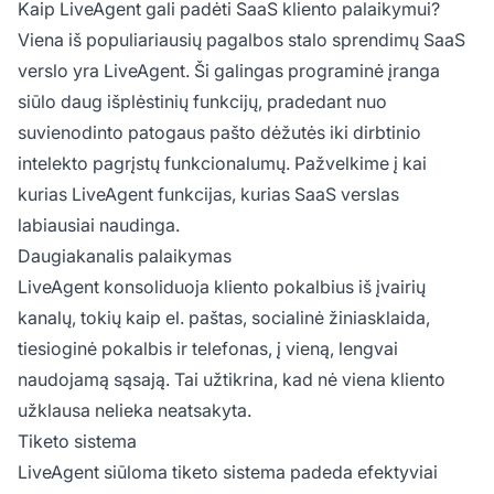
Kaip LiveAgent gali padėti SaaS kliento palaikymui?
Viena iš populiariausių pagalbos stalo sprendimų SaaS
verslo yra LiveAgent. Ši galingas programinė įranga
siūlo daug išplėstinių funkcijų, pradedant nuo
suvienodinto patogaus pašto dėžutės iki dirbtinio
intelekto pagrįstų funkcionalumų. Pažvelkime į kai
kurias LiveAgent funkcijas, kurias SaaS verslas
labiausiai naudinga.
Daugiakanalis palaikymas
LiveAgent konsoliduoja kliento pokalbius iš įvairių
kanalų, tokių kaip el. paštas, socialinė žiniasklaida,
tiesioginė pokalbis ir telefonas, į vieną, lengvai
naudojamą sąsają. Tai užtikrina, kad nė viena kliento
užklausa nelieka neatsakyta.
Tiketo sistema
LiveAgent siūloma tiketo sistema padeda efektyviai