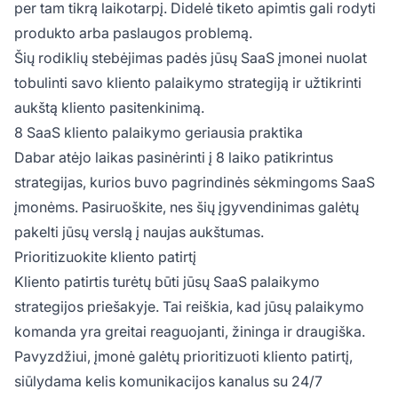
per tam tikrą laikotarpį. Didelė tiketo apimtis gali rodyti
produkto arba paslaugos problemą.
Šių rodiklių stebėjimas padės jūsų SaaS įmonei nuolat
tobulinti savo kliento palaikymo strategiją ir užtikrinti
aukštą kliento pasitenkinimą.
8 SaaS kliento palaikymo geriausia praktika
Dabar atėjo laikas pasinėrinti į 8 laiko patikrintus
strategijas, kurios buvo pagrindinės sėkmingoms SaaS
įmonėms. Pasiruoškite, nes šių įgyvendinimas galėtų
pakelti jūsų verslą į naujas aukštumas.
Prioritizuokite kliento patirtį
Kliento patirtis turėtų būti jūsų SaaS palaikymo
strategijos priešakyje. Tai reiškia, kad jūsų palaikymo
komanda yra greitai reaguojanti, žininga ir draugiška.
Pavyzdžiui, įmonė galėtų prioritizuoti kliento patirtį,
siūlydama kelis komunikacijos kanalus su 24/7