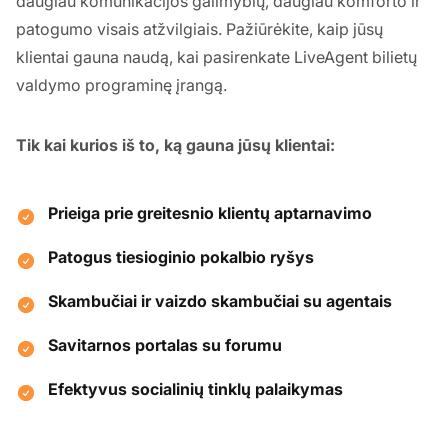
daugiau komunikacijos galimybių, daugiau komforto ir
patogumo visais atžvilgiais. Pažiūrėkite, kaip jūsų
klientai gauna naudą, kai pasirenkate LiveAgent bilietų
valdymo programinę įrangą.
Tik kai kurios iš to, ką gauna jūsų klientai:
Prieiga prie greitesnio klientų aptarnavimo
Patogus tiesioginio pokalbio ryšys
Skambučiai ir vaizdo skambučiai su agentais
Savitarnos portalas su forumu
Efektyvus socialinių tinklų palaikymas