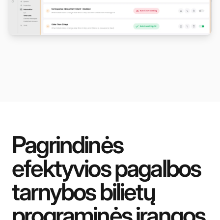
Pagrindinės
efektyvios pagalbos
tarnybos bilietų
programinės įrangos