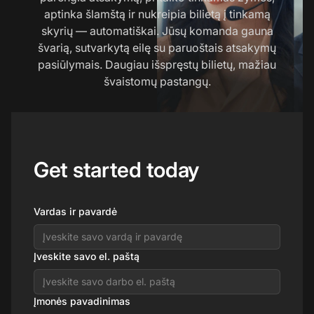
aptinka šlamštą ir nukreipia bilietą į tinkamą
skyrių — automatiškai. Jūsų komanda gauna
švarią, sutvarkytą eilę su paruoštais atsakymų
pasiūlymais. Daugiau išspręstų bilietų, mažiau
švaistomų pastangų.
Get started today
Vardas ir pavardė
Įveskite savo el. paštą
Įmonės pavadinimas