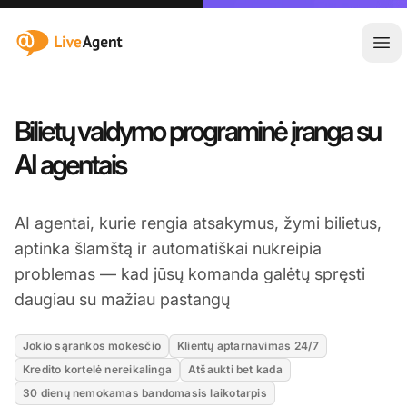
:site.title
Ati
Bilietų valdymo programinė įranga su
AI agentais
AI agentai, kurie rengia atsakymus, žymi bilietus,
aptinka šlamštą ir automatiškai nukreipia
problemas — kad jūsų komanda galėtų spręsti
daugiau su mažiau pastangų
Jokio sąrankos mokesčio
Klientų aptarnavimas 24/7
Kredito kortelė nereikalinga
Atšaukti bet kada
30 dienų nemokamas bandomasis laikotarpis