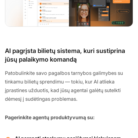
AI pagrįsta bilietų sistema, kuri sustiprina
jūsų palaikymo komandą
Patobulinkite savo pagalbos tarnybos galimybes su
tinkamu bilietų sprendimu — tokiu, kur AI atlieka
įprastines užduotis, kad jūsų agentai galėtų sutelkti
dėmesį į sudėtingas problemas.
Pagerinkite agentų produktyvumą su: