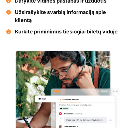
Darykite vidines pastabas ir užduotis
Užsirašykite svarbią informaciją apie
klientą
Kurkite priminimus tiesiogiai biletų viduje