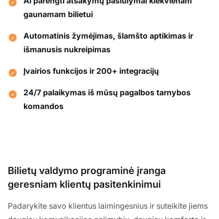
AI parengti atsakymų pasiūlymai kiekvienam
gaunamam bilietui
Automatinis žymėjimas, šlamšto aptikimas ir
išmanusis nukreipimas
Įvairios funkcijos ir 200+ integracijų
24/7 palaikymas iš mūsų pagalbos tarnybos
komandos
Bilietų valdymo programinė įranga
geresniam klientų pasitenkinimui
Padarykite savo klientus laimingesnius ir suteikite jiems