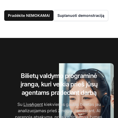
Pradėkite NEMOKAMAI
Suplanuoti demonstraciją
Bilietų valdymo programinė
įranga, kuri veikia prieš jūsų
agentams pradedant darbą
Su
LiveAgent
kiekvienas gautas bilietas jau
analizuojamas prieš žmogui jį atidarant. AI
parengia atsakymą, pritaiko tinkamas žymes,