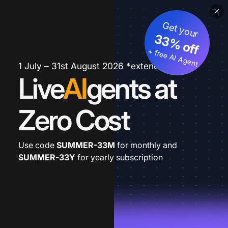
Get your
33% off
+ free AI Agent
1 July – 31st August 2026 *extended
Live
AI
gents at
Zero Cost
Use code
SUMMER-33M
for monthly and
SUMMER-33Y
for yearly subscription