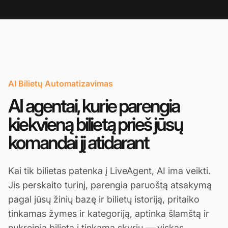
AI Bilietų Automatizavimas
AI agentai, kurie parengia
kiekvieną bilietą prieš jūsų
komandai jį atidarant
Kai tik bilietas patenka į LiveAgent, AI ima veikti.
Jis perskaito turinį, parengia paruoštą atsakymą
pagal jūsų žinių bazę ir bilietų istoriją, pritaiko
tinkamas žymes ir kategoriją, aptinka šlamštą ir
nukreipia bilietą į tinkamą skyrių — viskas