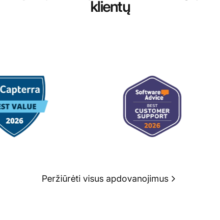
klientų
Peržiūrėti visus apdovanojimus
Su