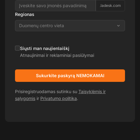
.ladesk.com
Regionas
Duomenų centro vieta
Siųsti man naujienlaiškį
Atnaujinimai ir reklaminiai pasiūlymai
Sukurkite paskyrą NEMOKAMAI
Prisiregistruodamas sutinku su
Taisyklėmis ir
sąlygomis
ir
Privatumo politika
.