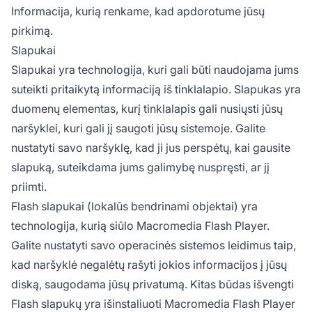
Informacija, kurią renkame, kad apdorotume jūsų
pirkimą.
Slapukai
Slapukai yra technologija, kuri gali būti naudojama jums
suteikti pritaikytą informaciją iš tinklalapio. Slapukas yra
duomenų elementas, kurį tinklalapis gali nusiųsti jūsų
naršyklei, kuri gali jį saugoti jūsų sistemoje. Galite
nustatyti savo naršyklę, kad ji jus perspėtų, kai gausite
slapuką, suteikdama jums galimybę nuspręsti, ar jį
priimti.
Flash slapukai (lokalūs bendrinami objektai) yra
technologija, kurią siūlo Macromedia Flash Player.
Galite nustatyti savo operacinės sistemos leidimus taip,
kad naršyklė negalėtų rašyti jokios informacijos į jūsų
diską, saugodama jūsų privatumą. Kitas būdas išvengti
Flash slapukų yra išinstaliuoti Macromedia Flash Player