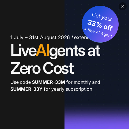
Get your
33% off
+ free AI Agent
1 July – 31st August 2026 *extended
Live
AI
gents at
Zero Cost
Use code
SUMMER-33M
for monthly and
SUMMER-33Y
for yearly subscription