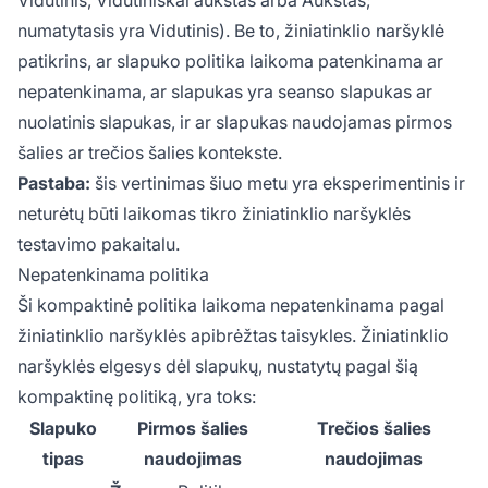
numatytasis yra Vidutinis). Be to, žiniatinklio naršyklė
patikrins, ar slapuko politika laikoma patenkinama ar
nepatenkinama, ar slapukas yra seanso slapukas ar
nuolatinis slapukas, ir ar slapukas naudojamas pirmos
šalies ar trečios šalies kontekste.
Pastaba:
šis vertinimas šiuo metu yra eksperimentinis ir
neturėtų būti laikomas tikro žiniatinklio naršyklės
testavimo pakaitalu.
Nepatenkinama politika
Ši kompaktinė politika laikoma nepatenkinama pagal
žiniatinklio naršyklės apibrėžtas taisykles. Žiniatinklio
naršyklės elgesys dėl slapukų, nustatytų pagal šią
kompaktinę politiką, yra toks:
Slapuko
Pirmos šalies
Trečios šalies
tipas
naudojimas
naudojimas