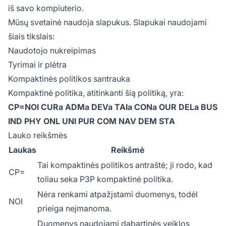
iš savo kompiuterio.
Mūsų svetainė naudoja slapukus. Slapukai naudojami
šiais tikslais:
Naudotojo nukreipimas
Tyrimai ir plėtra
Kompaktinės politikos santrauka
Kompaktinė politika, atitinkanti šią politiką, yra:
CP=NOI CURa ADMa DEVa TAIa CONa OUR DELa BUS
IND PHY ONL UNI PUR COM NAV DEM STA
Lauko reikšmės
Laukas
Reikšmė
Tai kompaktinės politikos antraštė; ji rodo, kad
CP=
toliau seka P3P kompaktinė politika.
Nėra renkami atpažįstami duomenys, todėl
NOI
prieiga neįmanoma.
Duomenys naudojami dabartinės veiklos