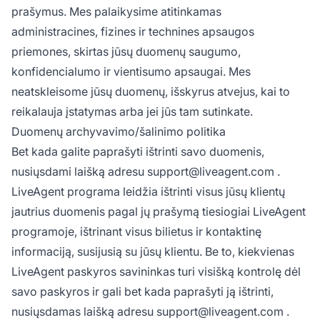
prašymus. Mes palaikysime atitinkamas
administracines, fizines ir technines apsaugos
priemones, skirtas jūsų duomenų saugumo,
konfidencialumo ir vientisumo apsaugai. Mes
neatskleisome jūsų duomenų, išskyrus atvejus, kai to
reikalauja įstatymas arba jei jūs tam sutinkate.
Duomenų archyvavimo/šalinimo politika
Bet kada galite paprašyti ištrinti savo duomenis,
nusiųsdami laišką adresu
support@liveagent.com
.
LiveAgent programa leidžia ištrinti visus jūsų klientų
jautrius duomenis pagal jų prašymą tiesiogiai LiveAgent
programoje, ištrinant visus bilietus ir kontaktinę
informaciją, susijusią su jūsų klientu. Be to, kiekvienas
LiveAgent paskyros savininkas turi visišką kontrolę dėl
savo paskyros ir gali bet kada paprašyti ją ištrinti,
nusiųsdamas laišką adresu
support@liveagent.com
.