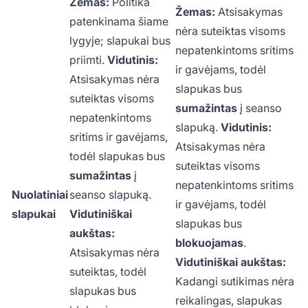
Žemas:
Politika
Žemas:
Atsisakymas
patenkinama šiame
nėra suteiktas visoms
lygyje; slapukai bus
nepatenkintoms sritims
priimti.
Vidutinis:
ir gavėjams, todėl
Atsisakymas nėra
slapukas bus
suteiktas visoms
sumažintas
į seanso
nepatenkintoms
slapuką.
Vidutinis:
sritims ir gavėjams,
Atsisakymas nėra
todėl slapukas bus
suteiktas visoms
sumažintas
į
nepatenkintoms sritims
Nuolatiniai
seanso slapuką.
ir gavėjams, todėl
slapukai
Vidutiniškai
slapukas bus
aukštas:
blokuojamas
.
Atsisakymas nėra
Vidutiniškai aukštas:
suteiktas, todėl
Kadangi sutikimas nėra
slapukas bus
reikalingas, slapukas