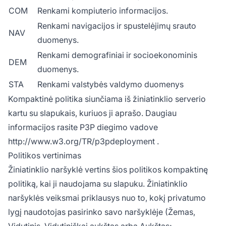
COM
Renkami kompiuterio informacijos.
Renkami navigacijos ir spustelėjimų srauto
NAV
duomenys.
Renkami demografiniai ir socioekonominis
DEM
duomenys.
STA
Renkami valstybės valdymo duomenys
Kompaktinė politika siunčiama iš žiniatinklio serverio
kartu su slapukais, kuriuos ji aprašo. Daugiau
informacijos rasite P3P diegimo vadove
http://www.w3.org/TR/p3pdeployment
.
Politikos vertinimas
Žiniatinklio naršyklė vertins šios politikos kompaktinę
politiką, kai ji naudojama su slapuku. Žiniatinklio
naršyklės veiksmai priklausys nuo to, kokį privatumo
lygį naudotojas pasirinko savo naršyklėje (Žemas,
Vidutinis, Vidutiniškai aukštas arba Aukštas;