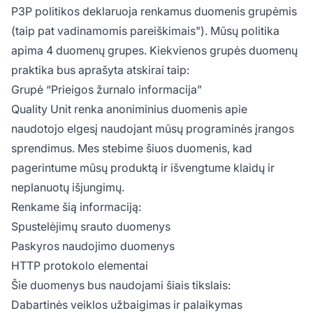
P3P politikos deklaruoja renkamus duomenis grupėmis
(taip pat vadinamomis pareiškimais"). Mūsų politika
apima 4 duomenų grupes. Kiekvienos grupės duomenų
praktika bus aprašyta atskirai taip:
Grupė “Prieigos žurnalo informacija”
Quality Unit renka anoniminius duomenis apie
naudotojo elgesį naudojant mūsų programinės įrangos
sprendimus. Mes stebime šiuos duomenis, kad
pagerintume mūsų produktą ir išvengtume klaidų ir
neplanuotų išjungimų.
Renkame šią informaciją:
Spustelėjimų srauto duomenys
Paskyros naudojimo duomenys
HTTP protokolo elementai
Šie duomenys bus naudojami šiais tikslais:
Dabartinės veiklos užbaigimas ir palaikymas