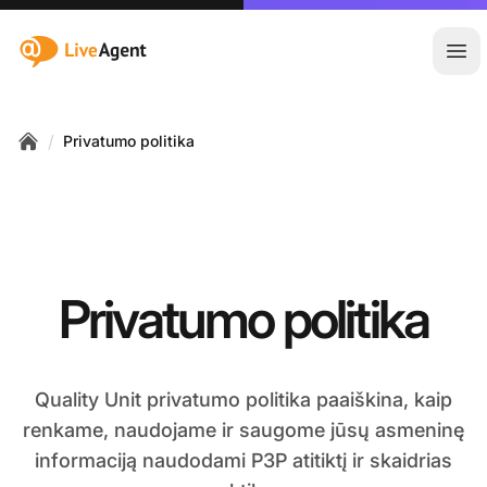
:site.title
Ati
/
Privatumo politika
Home
Privatumo politika
Quality Unit privatumo politika paaiškina, kaip
renkame, naudojame ir saugome jūsų asmeninę
informaciją naudodami P3P atitiktį ir skaidrias