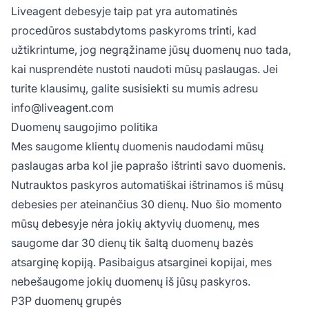
Liveagent debesyje taip pat yra automatinės
procedūros sustabdytoms paskyroms trinti, kad
užtikrintume, jog negrąžiname jūsų duomenų nuo tada,
kai nusprendėte nustoti naudoti mūsų paslaugas. Jei
turite klausimų, galite susisiekti su mumis adresu
info@liveagent.com
Duomenų saugojimo politika
Mes saugome klientų duomenis naudodami mūsų
paslaugas arba kol jie paprašo ištrinti savo duomenis.
Nutrauktos paskyros automatiškai ištrinamos iš mūsų
debesies per ateinančius 30 dienų. Nuo šio momento
mūsų debesyje nėra jokių aktyvių duomenų, mes
saugome dar 30 dienų tik šaltą duomenų bazės
atsarginę kopiją. Pasibaigus atsarginei kopijai, mes
nebešaugome jokių duomenų iš jūsų paskyros.
P3P duomenų grupės