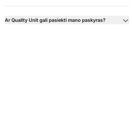
Ar Quality Unit gali pasiekti mano paskyras?
Pagalbos tarnybos
programinės įrangos