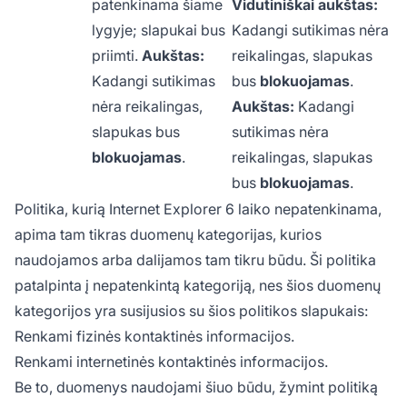
patenkinama šiame
Vidutiniškai aukštas:
lygyje; slapukai bus
Kadangi sutikimas nėra
priimti.
Aukštas:
reikalingas, slapukas
Kadangi sutikimas
bus
blokuojamas
.
nėra reikalingas,
Aukštas:
Kadangi
slapukas bus
sutikimas nėra
blokuojamas
.
reikalingas, slapukas
bus
blokuojamas
.
Politika, kurią Internet Explorer 6 laiko nepatenkinama,
apima tam tikras duomenų kategorijas, kurios
naudojamos arba dalijamos tam tikru būdu. Ši politika
patalpinta į nepatenkintą kategoriją, nes šios duomenų
kategorijos yra susijusios su šios politikos slapukais:
Renkami fizinės kontaktinės informacijos.
Renkami internetinės kontaktinės informacijos.
Be to, duomenys naudojami šiuo būdu, žymint politiką