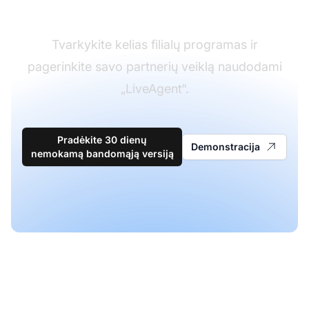
lyderis
Tvarkykite kelias filialų programas ir
pagerinkite savo partnerių veiklą naudodami
„LiveAgent“.
Pradėkite 30 dienų
Demonstracija
nemokamą bandomąją versiją