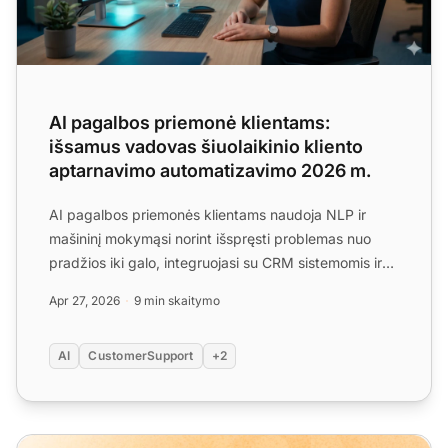
AI pagalbos priemonė klientams:
išsamus vadovas šiuolaikinio kliento
aptarnavimo automatizavimo 2026 m.
AI pagalbos priemonės klientams naudoja NLP ir
mašininį mokymąsi norint išspręsti problemas nuo
pradžios iki galo, integruojasi su CRM sistemomis ir
veikia 24/7...
Apr 27, 2026
9 min skaitymo
AI
CustomerSupport
+2
LiveAgent mėnesinis produkto atnaujinimas: balandžio lai