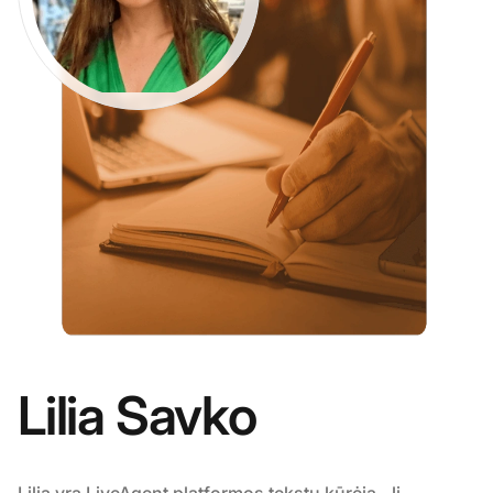
Lilia Savko
Lilia yra
LiveAgent
platformos tekstų kūrėja. Ji