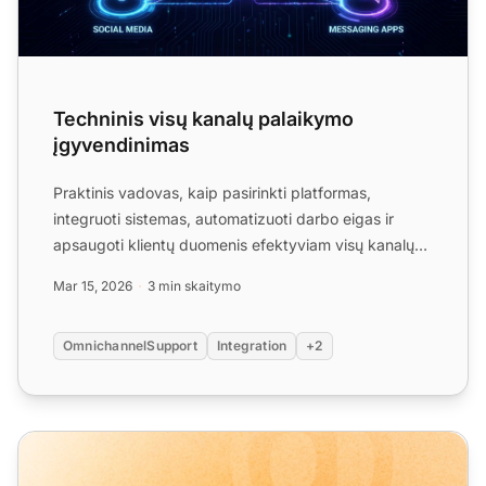
Techninis visų kanalų palaikymo
įgyvendinimas
Praktinis vadovas, kaip pasirinkti platformas,
integruoti sistemas, automatizuoti darbo eigas ir
apsaugoti klientų duomenis efektyviam visų kanalų
palaikymui....
Mar 15, 2026
3 min skaitymo
OmnichannelSupport
Integration
+2
LiveAgent mėnesinis produkto atnaujinimas: kovo leidima