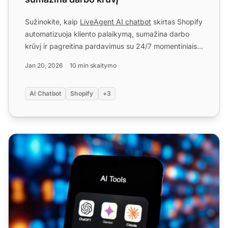
Sužinokite, kaip
LiveAgent AI chatbot
skirtas Shopify
automatizuoja kliento palaikymą, sumažina darbo
krūvį ir pagreitina pardavimus su 24/7 momentiniais
atsaky...
Jan 20, 2026
10 min skaitymo
AI Chatbot
Shopify
+3
Koks yra geriausias AI chatbotas 2025 metais?