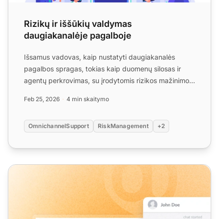
Rizikų ir iššūkių valdymas
daugiakanalėje pagalboje
Išsamus vadovas, kaip nustatyti daugiakanalės
pagalbos spragas, tokias kaip duomenų silosas ir
agentų perkrovimas, su įrodytomis rizikos mažinimo
strategijomis ...
Feb 25, 2026
4 min skaitymo
OmnichannelSupport
RiskManagement
+2
LiveAgent mėnesinis produkto atnaujinimas: vasario leidi