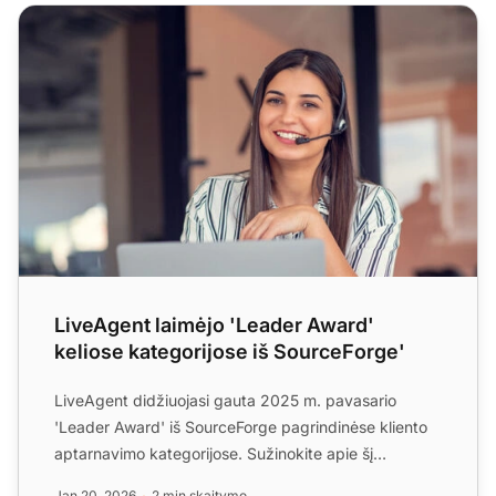
LiveAgent laimėjo 'Leader Award' keliose kategorijose iš
LiveAgent laimėjo 'Leader Award'
keliose kategorijose iš SourceForge'
LiveAgent didžiuojasi gauta 2025 m. pavasario
'Leader Award' iš SourceForge pagrindinėse kliento
aptarnavimo kategorijose. Sužinokite apie šį
pripažinimą ir kod...
Jan 20, 2026
2 min skaitymo