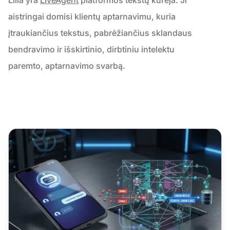
aistringai domisi klientų aptarnavimu, kuria
įtraukiančius tekstus, pabrėžiančius sklandaus
bendravimo ir išskirtinio, dirbtiniu intelektu
paremto, aptarnavimo svarbą.
Chatbot saugumas: kokie iš tikrųjų yra risikai ir kaip jų išv