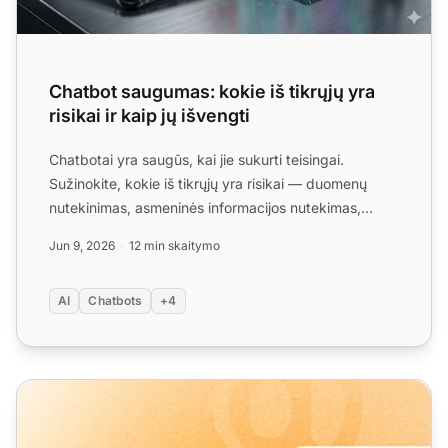
Chatbot saugumas: kokie iš tikrųjų yra
risikai ir kaip jų išvengti
Chatbotai yra saugūs, kai jie sukurti teisingai.
Sužinokite, kokie iš tikrųjų yra risikai — duomenų
nutekinimas, asmeninės informacijos nutek­imas,
GDPR pažei­d...
Jun 9, 2026
12 min skaitymo
AI
Chatbots
+4
LiveAgent mėnesinis produkto atnaujinimas: birželis 2026