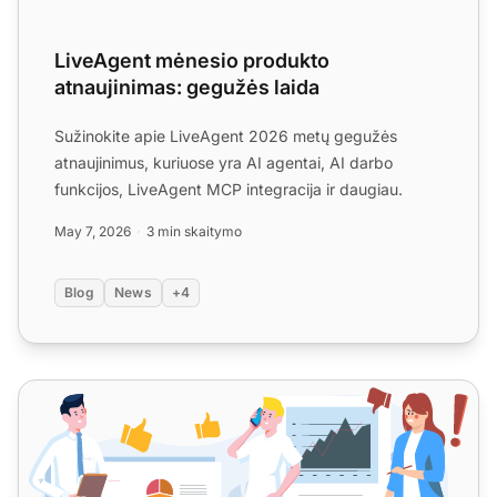
LiveAgent mėnesio produkto
atnaujinimas: gegužės laida
Sužinokite apie LiveAgent 2026 metų gegužės
atnaujinimus, kuriuose yra AI agentai, AI darbo
funkcijos, LiveAgent MCP integracija ir daugiau.
May 7, 2026
3 min skaitymo
Blog
News
+4
Kaip paversti kiekvieną kliento palaikymo sąveiką parda