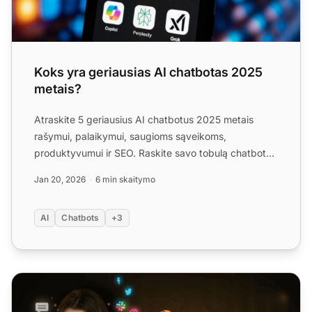
Koks yra geriausias AI chatbotas 2025
metais?
Atraskite 5 geriausius AI chatbotus 2025 metais
rašymui, palaikymui, saugioms sąveikoms,
produktyvumui ir SEO. Raskite savo tobulą chatbotą
dabar!
Jan 20, 2026
6 min skaitymo
AI
Chatbots
+3
Kodėl tiesioginis pokalbis yra būtinas 'Black Friday' metu'