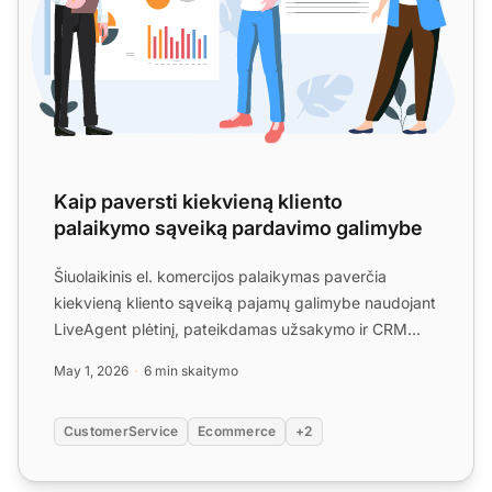
Kaip paversti kiekvieną kliento
palaikymo sąveiką pardavimo galimybe
Šiuolaikinis el. komercijos palaikymas paverčia
kiekvieną kliento sąveiką pajamų galimybe naudojant
LiveAgent plėtinį, pateikdamas užsakymo ir CRM
kontekstą vie...
May 1, 2026
6 min skaitymo
CustomerService
Ecommerce
+2