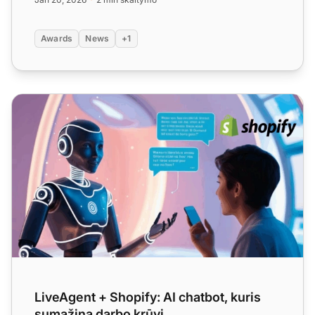
Awards
News
+1
LiveAgent + Shopify: AI chatbot, kuris sumažina darbo krū
LiveAgent + Shopify: AI chatbot, kuris
sumažina darbo krūvį