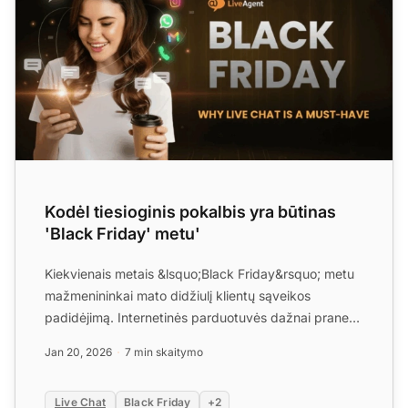
Kodėl tiesioginis pokalbis yra būtinas
'Black Friday' metu'
Kiekvienais metais &lsquo;Black Friday&rsquo; metu
mažmenininkai mato didžiulį klientų sąveikos
padidėjimą. Internetinės parduotuvės dažnai praneša
apie 57% dau...
Jan 20, 2026
7 min skaitymo
Su
Live Chat
Black Friday
+2