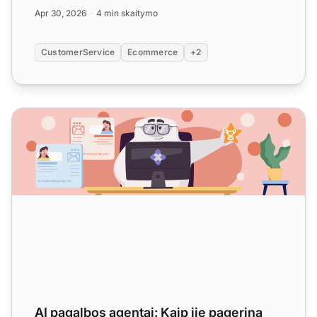
agentus daryti svarb...
Apr 30, 2026
4 min skaitymo
CustomerService
Ecommerce
+2
AI pagalbos agentai: Kaip jie pagerina kliento aptarnavim
AI pagalbos agentai: Kaip jie pagerina