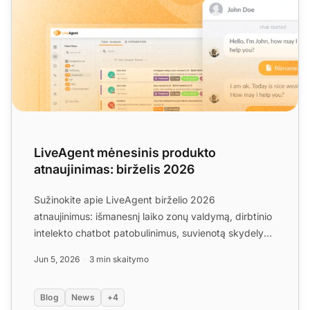
LiveAgent mėnesinis produkto
atnaujinimas: birželis 2026
Sužinokite apie LiveAgent birželio 2026
atnaujinimus: išmanesnį laiko zonų valdymą, dirbtinio
intelekto chatbot patobulinimus, suvienotą skydely
esančius praneš...
Jun 5, 2026
3 min skaitymo
Blog
News
+4