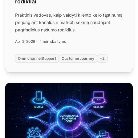
rodikliai
Praktinis vadovas, kaip valdyti kliento kelio tęstinumą
perjungiant kanalus ir matuoti sėkmę naudojant
pagrindinius našumo rodiklius.
Apr 2, 2026
4 min skaitymo
OmnichannelSupport
CustomerJourney
+2
Techninis visų kanalų palaikymo įgyvendinimas