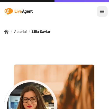
:site.title
Ati
/
/
Autoriai
Lilia Savko
Home