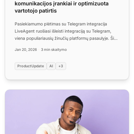
komunikacijos įrankiai ir optimizuota
vartotojo patirtis
Pasiekiamumo plėtimas su Telegram integracija
LiveAgent ruošiasi išleisti integraciją su Telegram,
viena populiariausių žinučių platformų pasaulyje. Šis
papildy...
Jan 20, 2026
3 min skaitymo
ProductUpdate
AI
+3
LiveAgent pripažintas 2025 m. klientų aptarnavimo katego