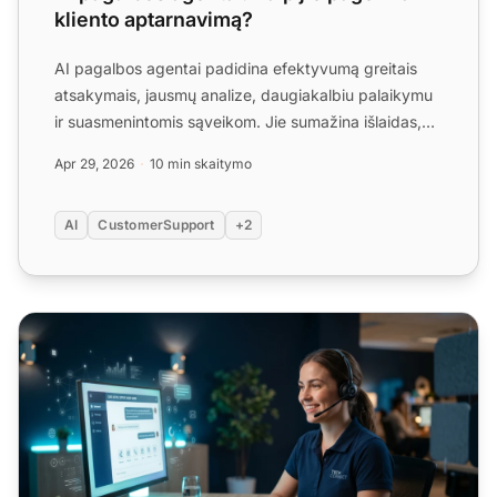
kliento aptarnavimą?
AI pagalbos agentai padidina efektyvumą greitais
atsakymais, jausmų analize, daugiakalbiu palaikymu
ir suasmenintomis sąveikom. Jie sumažina išlaidas,
pagerina ...
Apr 29, 2026
10 min skaitymo
AI
CustomerSupport
+2
AI pagalbos priemonė klientams: išsamus vadovas šiuolai