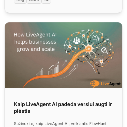
Kaip LiveAgent AI padeda verslui augti ir plėstis
Kaip LiveAgent AI padeda verslui augti ir
plėstis
Sužinokite, kaip LiveAgent AI, veikiantis FlowHunt