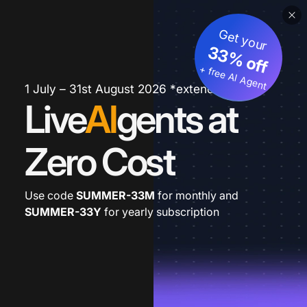
Get your
33% off
+ free AI Agent
1 July – 31st August 2026 *extended
Live
AI
gents at
Zero Cost
Use code
SUMMER-33M
for monthly and
SUMMER-33Y
for yearly subscription