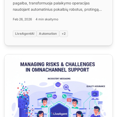
pagalba, transformuoja palaikymo operacijas
naudojant automatinius pokalbių robotus, protingą
filtravimą ir k...
Feb 26, 2026
4 min skaitymo
LiveAgentAI
Automation
+2
Rizikų ir iššūkių valdymas daugiakanalėje pagalboje