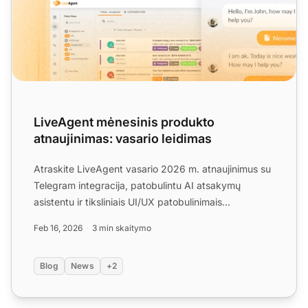
LiveAgent mėnesinis produkto
atnaujinimas: vasario leidimas
Atraskite LiveAgent vasario 2026 m. atnaujinimus su
Telegram integracija, patobulintu AI atsakymų
asistentu ir tiksliniais UI/UX patobulinimais
sklandesniems da...
Feb 16, 2026
3 min skaitymo
Blog
News
+2