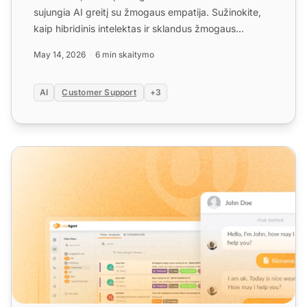
sujungia AI greitį su žmogaus empatija. Sužinokite,
kaip hibridinis intelektas ir sklandus žmogaus
perdavim...
May 14, 2026
6 min skaitymo
AI
Customer Support
+3
LiveAgent mėnesio produkto atnaujinimas: gegužės laida