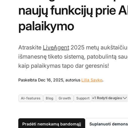
naujų funkcijų prie 
palaikymo
Atraskite
LiveAgent
2025 metų aukštaičius
išmanesnę tiketo sistemą, patobulintą sa
kaip palaikymas tapo dar geresnis!
Dec 16, 202
Paskelbta Dec 16, 2025, autorius
Lilia Savko
.
+1 Rodyti daugiau
AI-features
Blog
Growth
Support
Pradėti nemokamą bandomąjį
Suplanuoti demonst