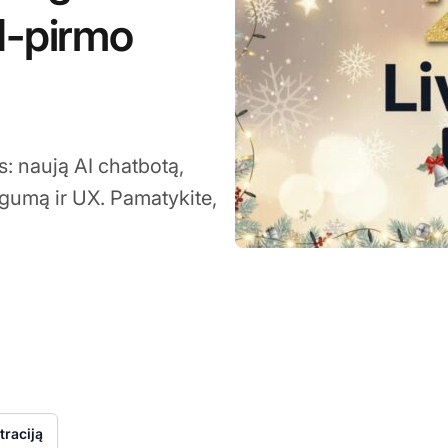
AI-pirmo
: naują AI chatbotą,
ugumą ir UX. Pamatykite,
5
raciją