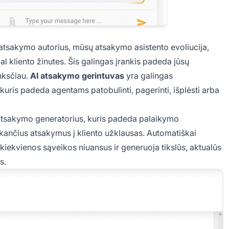
 atsakymo autorius, mūsų atsakymo asistento evoliucija,
l kliento žinutes. Šis galingas įrankis padeda jūsų
anksčiau.
AI atsakymo gerintuvas
yra galingas
, kuris padeda agentams patobulinti, pagerinti, išplėsti arba
 atsakymo generatorius, kuris padeda palaikymo
kančius atsakymus į kliento užklausas. Automatiškai
 kiekvienos sąveikos niuansus ir generuoja tikslūs, aktualūs
s.