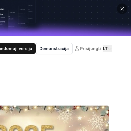
domoji versija
Demonstracija
Prisijungti
LT