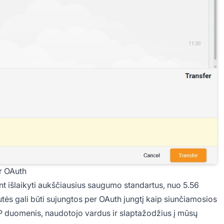
r OAuth
iant išlaikyti aukščiausius saugumo standartus, nuo 5.56
tės gali būti sujungtos per OAuth jungtį kaip siunčiamosios
TP duomenis, naudotojo vardus ir slaptažodžius į mūsų