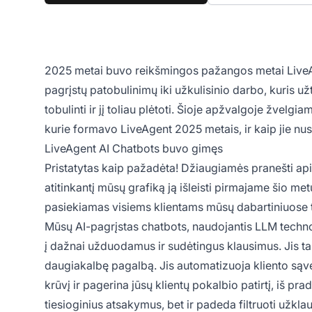
2025 metai buvo reikšmingos pažangos metai LiveAge
pagrįstų patobulinimų iki užkulisinio darbo, kuris už
tobulinti ir jį toliau plėtoti. Šioje apžvalgoje žvelg
kurie formavo LiveAgent 2025 metais, ir kaip jie nus
LiveAgent AI Chatbots buvo gimęs
Pristatytas kaip pažadėta! Džiaugiamės pranešti a
atitinkantį mūsų grafiką ją išleisti pirmajame šio m
pasiekiamas visiems klientams mūsų dabartiniuose ta
Mūsų AI-pagrįstas chatbots, naudojantis LLM techno
į dažnai užduodamus ir sudėtingus klausimus. Jis tai
daugiakalbę pagalbą. Jis automatizuoja kliento są
krūvį ir pagerina jūsų klientų pokalbio patirtį, iš pr
tiesioginius atsakymus, bet ir padeda filtruoti užkl