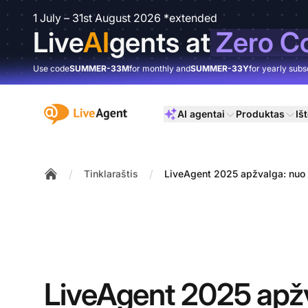
1 July – 31st August 2026 *extended
Live
AI
gents at
Zero C
Use code
SUMMER-33M
for monthly and
SUMMER-33Y
for yearly subs
:site.title
AI agentai
Produktas
Išt
/
/
Tinklaraštis
LiveAgent 2025 apžvalga: nuo 
Home
LiveAgent 2025 apž