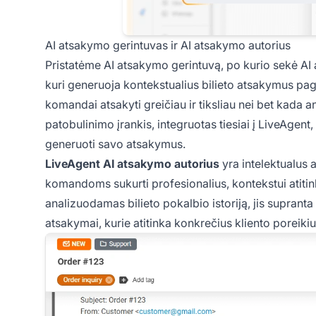
AI atsakymo gerintuvas ir AI atsakymo autorius
Pristatėme AI atsakymo gerintuvą, po kurio sekė AI
kuri generuoja kontekstualius bilieto atsakymus paga
komandai atsakyti greičiau ir tiksliau nei bet kada 
patobulinimo įrankis, integruotas tiesiai į LiveAgent
generuoti savo atsakymus.
LiveAgent AI atsakymo autorius
yra intelektualus
komandoms sukurti profesionalius, kontekstui atitin
analizuodamas bilieto pokalbio istoriją, jis supranta
atsakymai, kurie atitinka konkrečius kliento poreikiu