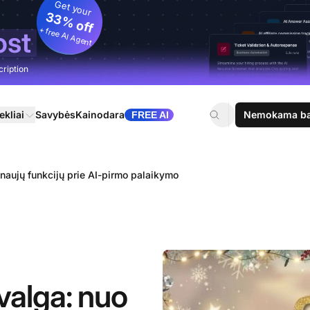
Get your
33% off
+ free AI Agent
ost
cription
ekliai
Savybės
Kainodara
Nemokama ban
FREE AI
naujų funkcijų prie AI-pirmo palaikymo
valga: nuo