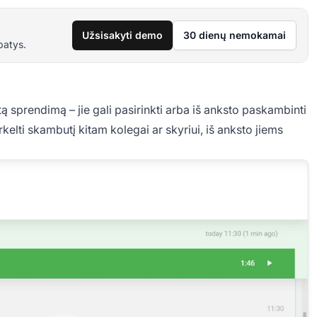
Užsisakyti demo
30 dienų nemokamai
patys.
tą sprendimą – jie gali pasirinkti arba iš anksto paskambinti
rkelti skambutį kitam kolegai ar skyriui, iš anksto jiems