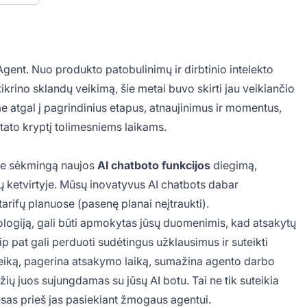
nt. Nuo produkto patobulinimų ir dirbtinio intelekto
tikrino sklandų veikimą, šie metai buvo skirti jau veikiančio
iame atgal į pagrindinius etapus, atnaujinimus ir momentus,
tato kryptį tolimesniems laikams.
pie sėkmingą naujos
AI chatboto funkcijos
diegimą,
etų ketvirtyje. Mūsų inovatyvus AI chatbots dabar
rifų planuose (pasenę planai neįtraukti).
logiją, gali būti apmokytas jūsų duomenimis, kad atsakytų
p pat gali perduoti sudėtingus užklausimus ir suteikti
veiką, pagerina atsakymo laiką, sumažina agento darbo
adžių juos sujungdamas su jūsų AI botu. Tai ne tik suteikia
ausas prieš jas pasiekiant žmogaus agentui.