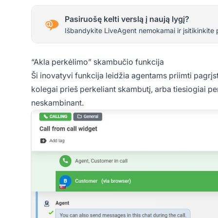
Pasiruošę kelti verslą į naują lygį?
Išbandykite LiveAgent nemokamai ir įsitikinkite 
“Akla perkėlimo” skambučio funkcija
Ši inovatyvi funkcija leidžia agentams priimti pagrįs
kolegai prieš perkeliant skambutį, arba tiesiogiai pe
neskambinant.