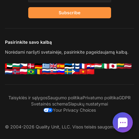
Subscribe
Pasirinkite savo kalbą
Norėdami naršyti svetainėje, pasirinkite pageidaujamą kalbą.
Taisyklės ir sąlygos
Saugumo politika
Privatumo politika
GDPR
Svetainės schema
Slapukų nustatymai
Your Privacy Choices
© 2004-2026 Quality Unit, LLC. Visos teisės saugomos.