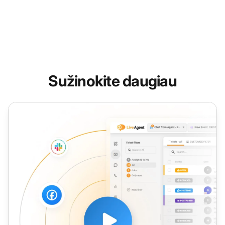
Sužinokite daugiau
Įeinantis pardavimo atstovas