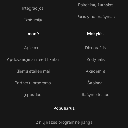
Pakeitimų žurnalas
Integracijos
Pasiūlymo prašymas
Ekskursija
Įmonė
Mokykis
Apie mus
Dienoraštis
Apdovanojimai ir sertifikatai
Žodynėlis
Klientų atsiliepimai
Akademija
Partnerių programa
Šablonai
įspaudas
Rašymo testas
Populiarus
Žinių bazės programinė įranga