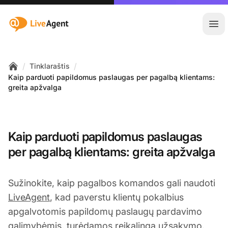
:site.title
Ati
/
/
Tinklaraštis
Home
Kaip parduoti papildomus paslaugas per pagalbą klientams:
greita apžvalga
Kaip parduoti papildomus paslaugas
per pagalbą klientams: greita apžvalga
Sužinokite, kaip pagalbos komandos gali naudoti
LiveAgent
, kad paverstu klientų pokalbius
apgalvotomis papildomų paslaugų pardavimo
galimybėmis, turėdamos reikalingą užsakymo,