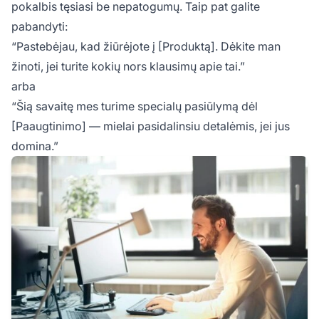
pokalbis tęsiasi be nepatogumų. Taip pat galite
pabandyti:
“Pastebėjau, kad žiūrėjote į [Produktą]. Dėkite man
žinoti, jei turite kokių nors klausimų apie tai.”
arba
“Šią savaitę mes turime specialų pasiūlymą dėl
[Paaugtinimo] — mielai pasidalinsiu detalėmis, jei jus
domina.”