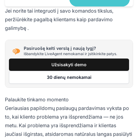
Jei norite tai integruoti į savo komandos tikslus,
peržiūrėkite
pagalbą klientams kaip pardavimo
galimybę
.
Pasiruošę kelti verslą į naują lygį?
Išbandykite LiveAgent nemokamai ir įsitikinkite patys.
Užsisakyti demo
30 dienų nemokamai
Palaukite tinkamo momento
Geriausias papildomų paslaugų pardavimas vyksta po
to, kai kliento problema yra išsprendžiama — ne jos
metu. Kai problema yra išsprendžiama ir klientas
jaučiasi išgirstas, atsidaromas natūralus langas pasiūlyti