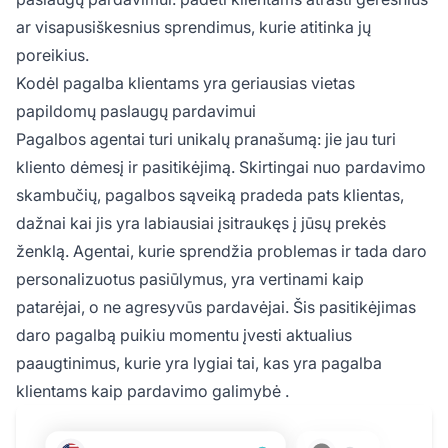
ar visapusiškesnius sprendimus, kurie atitinka jų
poreikius.
Kodėl pagalba klientams yra geriausias vietas
papildomų paslaugų pardavimui
Pagalbos agentai turi unikalų pranašumą: jie jau turi
kliento dėmesį ir pasitikėjimą. Skirtingai nuo pardavimo
skambučių, pagalbos sąveiką pradeda pats klientas,
dažnai kai jis yra labiausiai įsitraukęs į jūsų prekės
ženklą. Agentai, kurie sprendžia problemas ir tada daro
personalizuotus pasiūlymus, yra vertinami kaip
patarėjai, o ne agresyvūs pardavėjai. Šis pasitikėjimas
daro pagalbą puikiu momentu įvesti aktualius
paaugtinimus, kurie yra lygiai tai, kas yra
pagalba
klientams kaip pardavimo galimybė
.