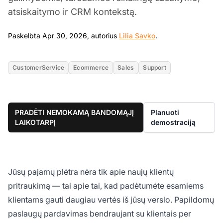
atsiskaitymo ir CRM kontekstą.
Apr 30, 2026
Paskelbta Apr 30, 2026, autorius
Lilia Savko
.
CustomerService
Ecommerce
Sales
Support
PRADĖTI NEMOKAMĄ BANDOMĄJĮ
Planuoti
LAIKOTARPĮ
demostraciją
Jūsų pajamų plėtra nėra tik apie naujų klientų
pritraukimą — tai apie tai, kad padėtumėte esamiems
klientams gauti daugiau vertės iš jūsų verslo. Papildomų
paslaugų pardavimas bendraujant su klientais per