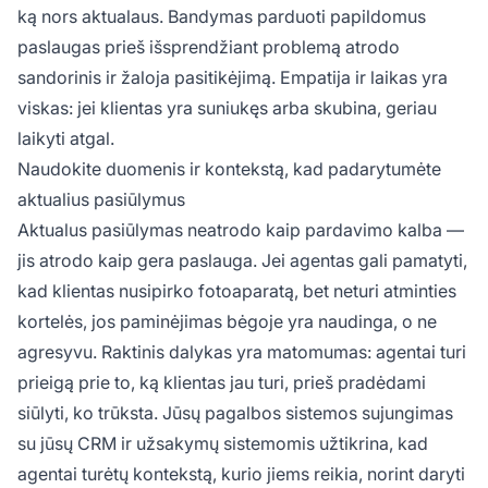
ką nors aktualaus. Bandymas parduoti papildomus
paslaugas prieš išsprendžiant problemą atrodo
sandorinis ir žaloja pasitikėjimą. Empatija ir laikas yra
viskas: jei klientas yra suniukęs arba skubina, geriau
laikyti atgal.
Naudokite duomenis ir kontekstą, kad padarytumėte
aktualius pasiūlymus
Aktualus pasiūlymas neatrodo kaip pardavimo kalba —
jis atrodo kaip gera paslauga. Jei agentas gali pamatyti,
kad klientas nusipirko fotoaparatą, bet neturi atminties
kortelės, jos paminėjimas bėgoje yra naudinga, o ne
agresyvu. Raktinis dalykas yra matomumas: agentai turi
prieigą prie to, ką klientas jau turi, prieš pradėdami
siūlyti, ko trūksta. Jūsų pagalbos sistemos sujungimas
su jūsų CRM ir užsakymų sistemomis užtikrina, kad
agentai turėtų kontekstą, kurio jiems reikia, norint daryti