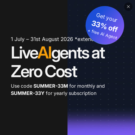
Get your
33% off
+ free AI Agent
1 July – 31st August 2026 *extended
Live
AI
gents at
Zero Cost
Use code
SUMMER-33M
for monthly and
SUMMER-33Y
for yearly subscription