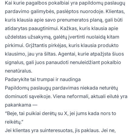
Kai kurie pagalbos pokalbiai yra papildomų paslaugų
pardavimo galimybės, paslėptos nuorodoje. Klientas,
kuris klausia apie savo prenumeratos planą, gali būti
atidarytas paaugtinimui. Kažkas, kuris klausia apie
uždelstas užsakymą, galėtų įvertinti nuolaidą kitam
pirkimui. Grįžtantis pirkėjas, kuris klausia produkto
klausimo, jau yra šiltas. Agentai, kurie atpažįsta šiuos
signalus, gali juos panaudoti nenuleidžiant pokalbio
nenatūralus.
Padarykite tai trumpai ir naudinga
Papildomų paslaugų pardavimas niekada neturėtų
dominuoti sąveikoje. Viena neformali, aktuali eilutė yra
pakankama —
“Beje, tai puikiai derėtų su X, jei jums kada nors to
reikėtų.”
Jei klientas yra suinteresuotas, jis paklaus. Jei ne,