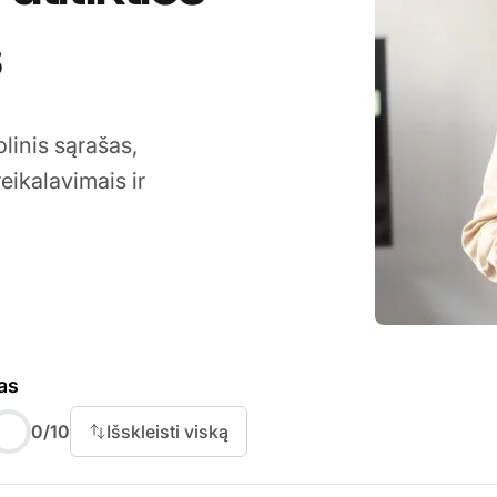
s
linis sąrašas,
 reikalavimais ir
as
truktūrą
0
/
10
Išskleisti viską