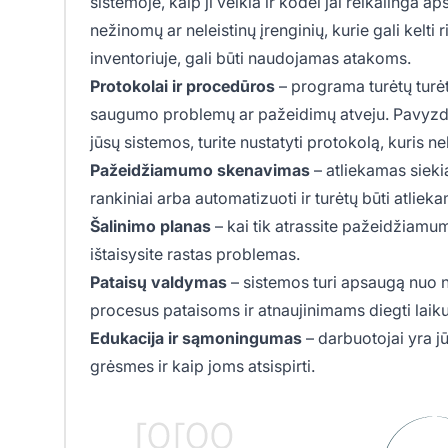
sistemoje, kaip ji veikia ir kodėl jai reikalinga ap
nežinomų ar neleistinų įrenginių, kurie gali kelti 
inventoriuje, gali būti naudojamas atakoms.
Protokolai ir procedūros
– programa turėtų turėt
saugumo problemų ar pažeidimų atveju. Pavyzdži
jūsų sistemos, turite nustatyti protokolą, kuris ne
Pažeidžiamumo skenavimas
– atliekamas siekia
rankiniai arba automatizuoti ir turėtų būti atliek
Šalinimo planas
– kai tik atrassite pažeidžiamum
ištaisysite rastas problemas.
Pataisų valdymas
– sistemos turi apsaugą nuo na
procesus pataisoms ir atnaujinimams diegti laiku
Edukacija ir sąmoningumas
– darbuotojai yra jūs
grėsmes ir kaip joms atsispirti.