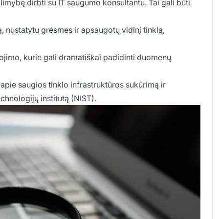
alimybę dirbti su IT saugumo konsultantu. Tai gali būti
, nustatytu grėsmes ir apsaugotų vidinį tinklą,
jimo, kurie gali dramatiškai padidinti duomenų
pie saugios tinklo infrastruktūros sukūrimą ir
echnologijų institutą (NIST).