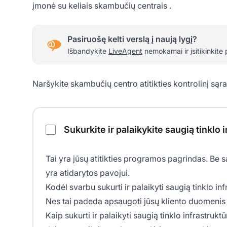
įmonė su keliais
skambučių centrais
.
Pasiruošę kelti verslą į naują lygį?
Išbandykite
LiveAgent
nemokamai ir įsitikinkite 
Naršykite skambučių centro atitikties kontrolinį sąr
Skambučių centro atitikties kontrolinis sąrašas
Sukurkite ir palaikykite saugią tinklo 
Tai yra jūsų atitikties programos pagrindas. Be s
yra atidarytos pavojui.
Kodėl svarbu sukurti ir palaikyti saugią tinklo in
Nes tai padeda apsaugoti jūsų kliento duomenis 
Kaip sukurti ir palaikyti saugią tinklo infrastrukt