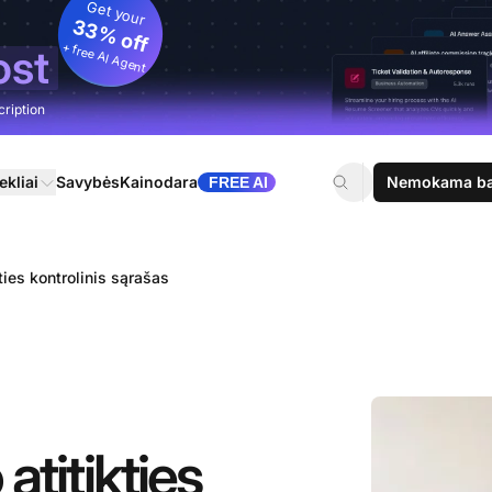
Get your
33% off
+ free AI Agent
ost
cription
ekliai
Savybės
Kainodara
Nemokama ban
FREE AI
ties kontrolinis sąrašas
titikties