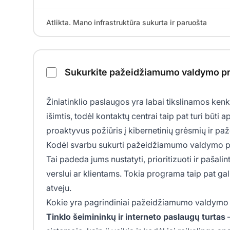
Atlikta. Mano infrastruktūra sukurta ir paruošta
Sukurkite pažeidžiamumo valdymo p
Žiniatinklio paslaugos yra labai tikslinamos ken
išimtis, todėl kontaktų centrai taip pat turi būt
proaktyvus požiūris į kibernetinių grėsmių ir 
Kodėl svarbu sukurti pažeidžiamumo valdymo 
Tai padeda jums nustatyti, prioritizuoti ir paša
verslui ar klientams. Tokia programa taip pat ga
atveju.
Kokie yra pagrindiniai pažeidžiamumo valdym
Tinklo šeimininkų ir interneto paslaugų turtas
–