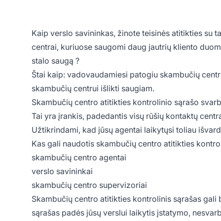
Kaip verslo savininkas, žinote teisinės atitikties su
centrai, kuriuose saugomi daug jautrių kliento duom
stalo saugą
?
Štai kaip: vadovaudamiesi patogiu skambučių centro 
skambučių centrui
išlikti saugiam.
Skambučių centro atitikties kontrolinio sąrašo svar
Tai yra įrankis, padedantis visų rūšių
kontaktų cent
Užtikrindami, kad jūsų agentai laikytųsi toliau išvard
Kas gali naudotis skambučių centro atitikties kontro
skambučių
centro agentai
verslo savininkai
skambučių centro supervizoriai
Skambučių centro atitikties kontrolinis sąrašas gal
sąrašas padės jūsų verslui laikytis įstatymo, nesvar