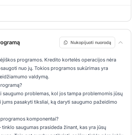
rogramą
Nukopijuoti nuorodą
kėjiškos programos. Kredito kortelės operacijos nėra
i apsaugoti nuo jų. Tokios programos sukūrimas yra
pažeidžiamumo valdymą.
programą?
linti saugumo problemas, kol jos tampa problemomis jūsų
li jums pasakyti tiksliai, ką daryti saugumo pažeidimo
o programos komponentai?
 tinklo saugumas prasideda žinant, kas yra jūsų