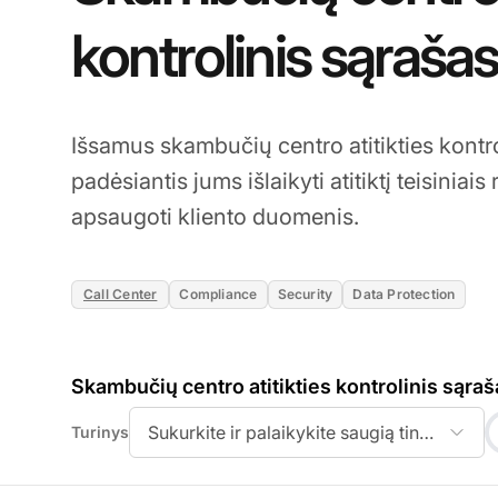
kontrolinis sąraša
Išsamus skambučių centro atitikties kontro
padėsiantis jums išlaikyti atitiktį teisiniais
apsaugoti kliento duomenis.
Call Center
Compliance
Security
Data Protection
Skambučių centro atitikties kontrolinis sąraš
Sukurkite ir palaikykite saugią tinklo infras
Turinys