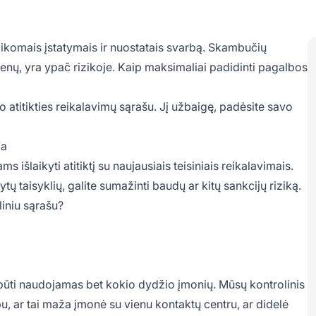
 taikomais įstatymais ir nuostatais svarbą. Skambučių
enų, yra ypač rizikoje. Kaip maksimaliai padidinti
pagalbos
atitikties reikalavimų sąrašu. Jį užbaigę, padėsite savo
ba
rams
išlaikyti atitiktį su naujausiais teisiniais reikalavimais.
ytų taisyklių, galite sumažinti baudų ar kitų sankcijų riziką.
liniu sąrašu?
i būti naudojamas bet kokio dydžio įmonių. Mūsų kontrolinis
bu, ar tai maža įmonė su vienu kontaktų centru, ar didelė