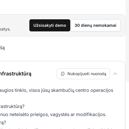
Užsisakyti demo
30 dienų nemokamai
patys.
ašą
infrastruktūrą
Nukopijuoti nuorodą
augios tinklo, visos jūsų
skambučių centro
operacijos
frastruktūrą?
nuo neteisėto prieigos, vagystės ar modifikacijos.
ūrą?