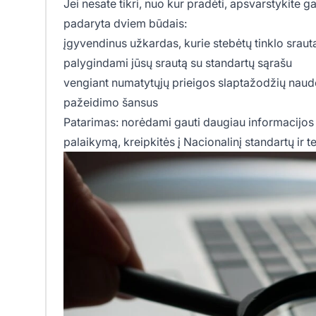
Jei nesate tikri, nuo kur pradėti, apsvarstykite g
padaryta dviem būdais:
įgyvendinus užkardas, kurie stebėtų tinklo srautą
palygindami jūsų srautą su standartų sąrašu
vengiant numatytųjų prieigos slaptažodžių naudo
pažeidimo šansus
Patarimas: norėdami gauti daugiau informacijos a
palaikymą, kreipkitės į Nacionalinį standartų ir t