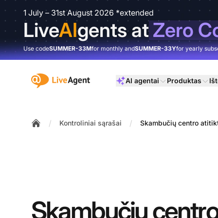
1 July – 31st August 2026 *extended
Live
AI
gents at
Zero C
Use code
SUMMER-33M
for monthly and
SUMMER-33Y
for yearly subs
:site.title
AI agentai
Produktas
Išt
/
/
Kontroliniai sąrašai
Skambučių centro atitik
Home
Skambučių centro a