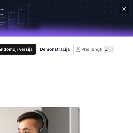
domoji versija
Demonstracija
Prisijungti
LT