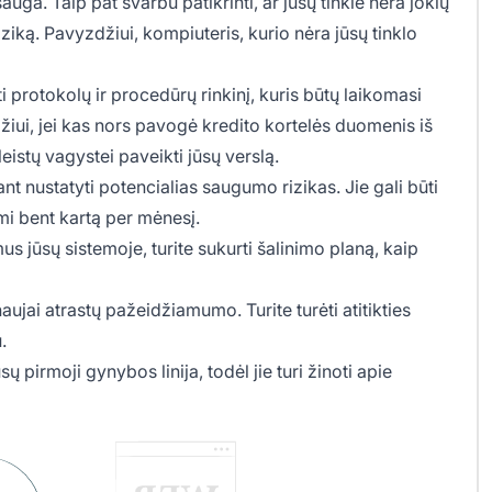
sauga. Taip pat svarbu patikrinti, ar jūsų tinkle nėra jokių
riziką. Pavyzdžiui, kompiuteris, kurio nėra jūsų tinklo
i protokolų ir procedūrų rinkinį, kuris būtų laikomasi
ui, jei kas nors pavogė kredito kortelės duomenis iš
leistų vagystei paveikti jūsų verslą.
nt nustatyti potencialias saugumo rizikas. Jie gali būti
ami bent kartą per mėnesį.
us jūsų sistemoje, turite sukurti šalinimo planą, kaip
ujai atrastų pažeidžiamumo. Turite turėti atitikties
.
ų pirmoji gynybos linija, todėl jie turi žinoti apie