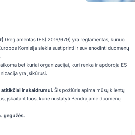
R)
(Reglamentas (ES) 2016/679) yra reglamentas, kuriuo
ropos Komisija siekia sustiprinti ir suvienodinti duomenų
.
koma bet kuriai organizacijai, kuri renka ir apdoroja ES
izacija yra įsikūrusi.
titikčiai ir skaidrumui
. Šis požiūris apima mūsų klientų
s, įskaitant tuos, kurie nustatyti Bendrajame duomenų
m. gegužės.