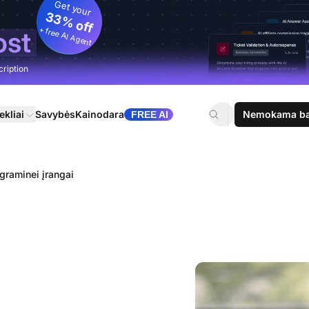
Get your
33% off
+ free AI Agent
ost
cription
ekliai
Savybės
Kainodara
Nemokama ban
FREE AI
graminei įrangai