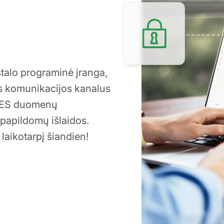
talo programinė įranga,
is komunikacijos kanalus
ko ES duomenų
 papildomų išlaidos.
aikotarpį šiandien!