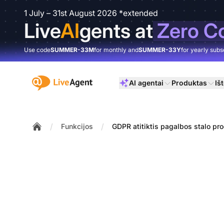
1 July – 31st August 2026 *extended
Live
AI
gents at
Zero C
Use code
SUMMER-33M
for monthly and
SUMMER-33Y
for yearly subs
:site.title
AI agentai
Produktas
Išt
/
/
Funkcijos
GDPR atitiktis pagalbos stalo pro
Home