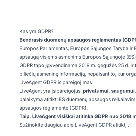
Kas yra GDPR?
Bendrasis duomenų apsaugos reglamentas (GDP
Europos Parlamentas, Europos Sąjungos Taryba ir Eu
apsaugą visiems asmenims Europos Sąjungoje (ES)
GDPR tapo įgyvendinama 2018 m. gegužės 25 d. ir tai
piliečių asmeninę informaciją, nepaisant to, kur organ
LiveAgent GDPR įsipareigojimas
LiveAgent yra įsipareigojusi
privatumui, saugumui, a
palaikymą atitikti ES duomenų apsaugos reikalavimu
apsaugos reglamente (GDPR).
Taip, LiveAgent visiškai atitinka GDPR nuo 2018 
Sužinokite daugiau apie
LiveAgent GDPR atitiktį
.