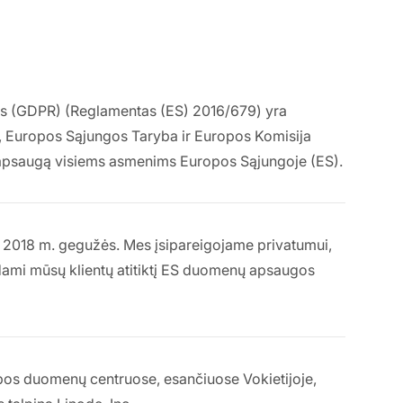
 (GDPR) (Reglamentas (ES) 2016/679) yra
, Europos Sąjungos Taryba ir Europos Komisija
nų apsaugą visiems asmenims Europos Sąjungoje (ES).
o 2018 m. gegužės. Mes įsipareigojame privatumui,
kydami mūsų klientų atitiktį ES duomenų apsaugos
s duomenų centruose, esančiuose Vokietijoje,