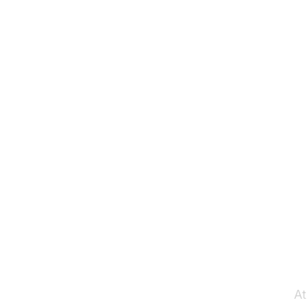
Tran
At