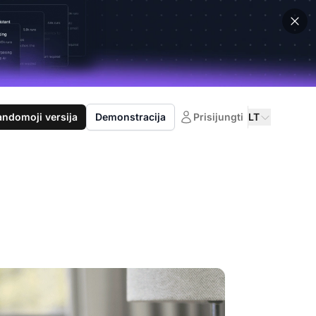
domoji versija
Demonstracija
Prisijungti
LT