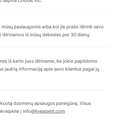
s talpina Linode, Inc.
mūsų paslaugomis arba kol jie prašo ištrinti savo
 ištrinamos iš mūsų debesies per 30 dienų.
 mes iš karto juos ištriname, be jokio papildomo
us jautrią informaciją apie savo klientus pagal jų
edikuotą duomenų apsaugos pareigūną. Visus
ukreipkite į info@
liveagent.com