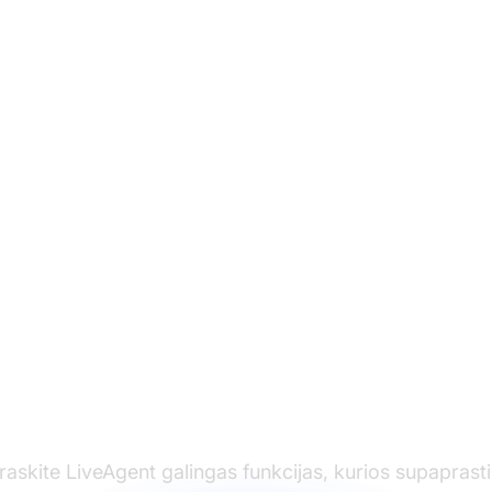
sformuokite savo kl
palaikymo patirtį
raskite LiveAgent galingas funkcijas, kurios supaprast