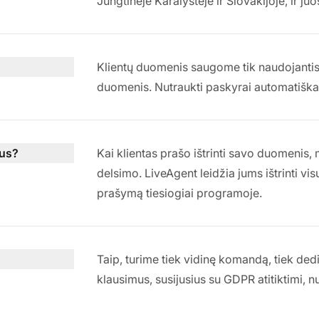
Jungtinėje Karalystėje ir Slovakijoje, ir juo
Klientų duomenis saugome tik naudojantis 
duomenis. Nutraukti paskyrai automatiškai
mus?
Kai klientas prašo ištrinti savo duomenis,
delsimo. LiveAgent leidžia jums ištrinti vis
prašymą tiesiogiai programoje.
Taip, turime tiek vidinę komandą, tiek d
klausimus, susijusius su GDPR atitiktimi, n