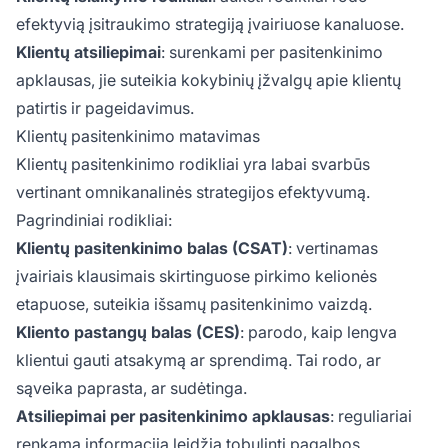
efektyvią įsitraukimo strategiją įvairiuose kanaluose.
Klientų atsiliepimai
: surenkami per pasitenkinimo
apklausas, jie suteikia kokybinių įžvalgų apie klientų
patirtis ir pageidavimus.
Klientų pasitenkinimo matavimas
Klientų pasitenkinimo rodikliai yra labai svarbūs
vertinant omnikanalinės strategijos efektyvumą.
Pagrindiniai rodikliai:
Klientų pasitenkinimo balas (CSAT)
: vertinamas
įvairiais klausimais skirtinguose pirkimo kelionės
etapuose, suteikia išsamų pasitenkinimo vaizdą.
Kliento pastangų balas (CES)
: parodo, kaip lengva
klientui gauti atsakymą ar sprendimą. Tai rodo, ar
sąveika paprasta, ar sudėtinga.
Atsiliepimai per pasitenkinimo apklausas
: reguliariai
renkama informacija leidžia tobulinti pagalbos