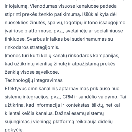
ir lojalumą. Vienodumas visuose kanaluose padeda
stiprinti prekės ženklo patikimumą. Iššūkiai kyla dėl
nuoseklios žinutės, spalvų, logotipų ir tono išsaugojimo
įvairiose platformose, pvz., svetainėje ar socialiniuose
tinkluose. Svarbus ir laikas bei suderinamumas su
rinkodaros strategijomis.
Įmonės turi kurti kelių kanalų rinkodaros kampanijas,
kad užtikrintų vientisą žinutę ir atpažįstamą prekės
ženklą visose sąveikose.
Technologijų integravimas
Efektyvus omnikanalinis aptarnavimas priklauso nuo
sistemų integracijos, pvz., CRM ir sandėlio valdymo. Tai
užtikrina, kad informacija ir kontekstas išliktų, net kai
klientai keičia kanalus. Dažnai esamų sistemų
sujungimas į vieningą platformą reikalauja didelių
pokyčių.