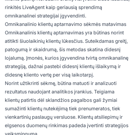
rinkitės LiveAgent kaip geriausią sprendimą
omnikanalinei strategijai įgyvendinti.
Omnikanalinio klientų aptarnavimo sėkmės matavimas
Omnikanalinis klientų aptarnavimas yra būtinas norint
atitikti šiuolaikinių klientų lūkesčius. Suteikdamas greitį,
patogumą ir skaidrumą, šis metodas skatina didesnį
lojalumą. Įmonės, kurios įgyvendina tvirtą omnikanalinę
strategiją, dažnai pastebi didesnį klientų išlaikymą ir
didesnę kliento vertę per visą laikotarpį.
Norint užtikrinti sėkmę, būtina matuoti ir analizuoti
rezultatus naudojant analitikos įrankius. Teigiama
klientų patirtis dėl sklandžios pagalbos gali žymiai
sumažinti klientų nutekėjimą tiek prenumeratos, tiek
vienkartinių paslaugų versluose. Klientų atsiliepimų ir
elgsenos duomenų rinkimas padeda įvertinti strategijos
veiksmingumą.