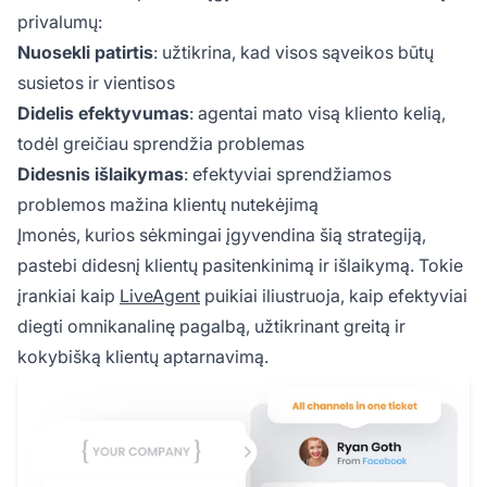
privalumų:
Nuosekli patirtis
: užtikrina, kad visos sąveikos būtų
susietos ir vientisos
Didelis efektyvumas
: agentai mato visą kliento kelią,
todėl greičiau sprendžia problemas
Didesnis išlaikymas
: efektyviai sprendžiamos
problemos mažina klientų nutekėjimą
Įmonės, kurios sėkmingai įgyvendina šią strategiją,
pastebi didesnį klientų pasitenkinimą ir išlaikymą. Tokie
įrankiai kaip
LiveAgent
puikiai iliustruoja, kaip efektyviai
diegti omnikanalinę pagalbą, užtikrinant greitą ir
kokybišką klientų aptarnavimą.