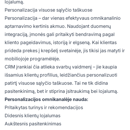
lojalumą.
Personalizacija visuose sąlyčio taškuose
Personalizacija – dar vienas efektyvaus omnikanalinio
aptarnavimo kertinis akmuo. Naudojant duomenų
integraciją, įmonės gali pritaikyti bendravimą pagal
kliento pageidavimus, istoriją ir elgseną. Kai klientas
prideda prekes į krepšelį svetainėje, jis tikisi jas matyti ir
mobiliojoje programėlėje.
CRM įrankiai čia atlieka svarbų vaidmenį – jie kaupia
išsamius klientų profilius, leidžiančius personalizuoti
patirtį visuose sąlyčio taškuose. Tai ne tik didina
pasitenkinimą, bet ir stiprina įsitraukimą bei lojalumą.
Personalizacijos omnikanalėje nauda:
Pritaikytas turinys ir rekomendacijos
Didesnis klientų lojalumas
Aukštesnis pasitenkinimas