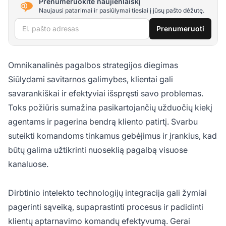
Prenumeruokite naujienlaiškį
Naujausi patarimai ir pasiūlymai tiesiai į jūsų pašto dėžutę.
El. pašto adresas
Prenumeruoti
Omnikanalinės pagalbos strategijos diegimas
Siūlydami savitarnos galimybes, klientai gali
savarankiškai ir efektyviai išspręsti savo problemas.
Toks požiūris sumažina pasikartojančių užduočių kiekį
agentams ir pagerina bendrą kliento patirtį. Svarbu
suteikti komandoms tinkamus gebėjimus ir įrankius, kad
būtų galima užtikrinti nuoseklią pagalbą visuose
kanaluose.
Dirbtinio intelekto technologijų integracija gali žymiai
pagerinti sąveiką, supaprastinti procesus ir padidinti
klientų aptarnavimo komandų efektyvumą. Gerai