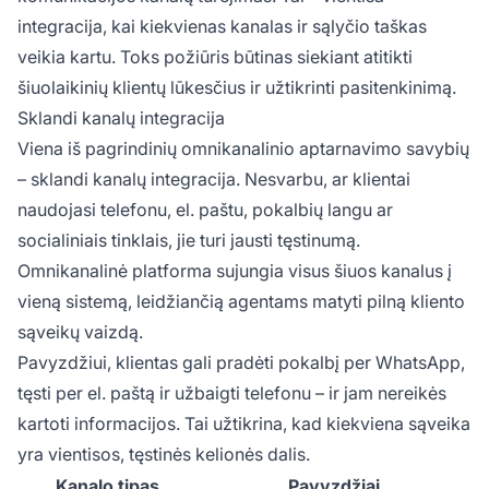
integracija, kai kiekvienas kanalas ir sąlyčio taškas
veikia kartu. Toks požiūris būtinas siekiant atitikti
šiuolaikinių klientų lūkesčius ir užtikrinti pasitenkinimą.
Sklandi kanalų integracija
Viena iš pagrindinių omnikanalinio aptarnavimo savybių
– sklandi kanalų integracija. Nesvarbu, ar klientai
naudojasi telefonu, el. paštu, pokalbių langu ar
socialiniais tinklais, jie turi jausti tęstinumą.
Omnikanalinė platforma sujungia visus šiuos kanalus į
vieną sistemą, leidžiančią agentams matyti pilną kliento
sąveikų vaizdą.
Pavyzdžiui, klientas gali pradėti pokalbį per WhatsApp,
tęsti per el. paštą ir užbaigti telefonu – ir jam nereikės
kartoti informacijos. Tai užtikrina, kad kiekviena sąveika
yra vientisos, tęstinės kelionės dalis.
Kanalo tipas
Pavyzdžiai