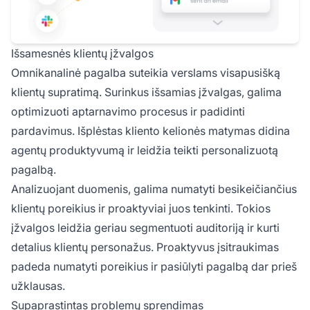
Išsamesnės klientų įžvalgos
Omnikanalinė pagalba suteikia verslams visapusišką
klientų supratimą. Surinkus išsamias įžvalgas, galima
optimizuoti aptarnavimo procesus ir padidinti
pardavimus. Išplėstas kliento kelionės matymas didina
agentų produktyvumą ir leidžia teikti personalizuotą
pagalbą.
Analizuojant duomenis, galima numatyti besikeičiančius
klientų poreikius ir proaktyviai juos tenkinti. Tokios
įžvalgos leidžia geriau segmentuoti auditoriją ir kurti
detalius klientų personažus. Proaktyvus įsitraukimas
padeda numatyti poreikius ir pasiūlyti pagalbą dar prieš
užklausas.
Supaprastintas problemų sprendimas