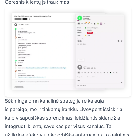
Geresnis klientų įsitraukimas
Sėkminga omnikanalinė strategija reikalauja
įsipareigojimo ir tinkamų įrankių. LiveAgent išsiskiria
kaip visapusiškas sprendimas, leidžiantis sklandžiai
integruoti klientų sąveikas per visus kanalus. Tai
užtikrina efektyvų ir kokybišką aptarnavimą, o galutinis