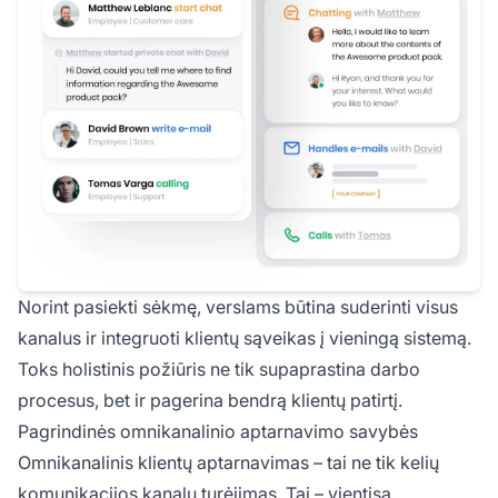
Norint pasiekti sėkmę, verslams būtina suderinti visus
kanalus ir integruoti klientų sąveikas į vieningą sistemą.
Toks holistinis požiūris ne tik supaprastina darbo
procesus, bet ir pagerina bendrą klientų patirtį.
Pagrindinės omnikanalinio aptarnavimo savybės
Omnikanalinis klientų aptarnavimas – tai ne tik kelių
komunikacijos kanalų turėjimas. Tai – vientisa