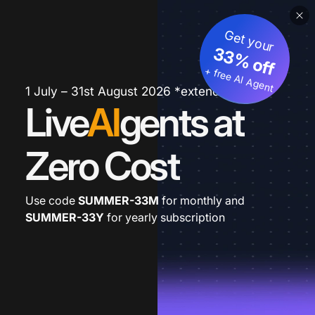
Get your
33% off
+ free AI Agent
1 July – 31st August 2026 *extended
Live
AI
gents at
Zero Cost
Use code
SUMMER-33M
for monthly and
SUMMER-33Y
for yearly subscription