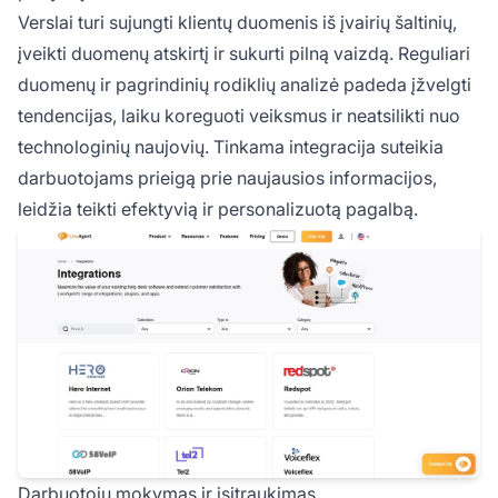
Verslai turi sujungti klientų duomenis iš įvairių šaltinių,
įveikti duomenų atskirtį ir sukurti pilną vaizdą. Reguliari
duomenų ir pagrindinių rodiklių analizė padeda įžvelgti
tendencijas, laiku koreguoti veiksmus ir neatsilikti nuo
technologinių naujovių. Tinkama integracija suteikia
darbuotojams prieigą prie naujausios informacijos,
leidžia teikti efektyvią ir personalizuotą pagalbą.
Darbuotojų mokymas ir įsitraukimas