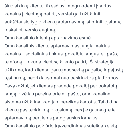
nepriklausomai nuo to, kurią platformą jie
šiuolaikinių klientų lūkesčius. Integruodami įvairius
pasirenka bendrauti su jūsų verslu.
kanalus į vieningą patirtį, verslai gali užtikrinti
aukščiausio lygio klientų aptarnavimą, stiprinti lojalumą
ir skatinti verslo augimą.
Omnikanalinio klientų aptarnavimo esmė
Omnikanalinis klientų aptarnavimas jungia įvairius
kanalus – socialinius tinklus, pokalbių langus, el. paštą,
telefoną – ir kuria vientisą kliento patirtį. Ši strategija
užtikrina, kad klientai gautų nuoseklią pagalbą ir pajustų
tęstinumą, nepriklausomai nuo pasirinktos platformos.
Pavyzdžiui, jei klientas pradeda pokalbį per pokalbių
langą ir vėliau pereina prie el. pašto, omnikanalinė
sistema užtikrina, kad jam nereikės kartotis. Tai didina
klientų pasitenkinimą ir lojalumą, nes jie gauna greitą
aptarnavimą per jiems patogiausius kanalus.
Omnikanalinio požiūrio įgyvendinimas suteikia keletą