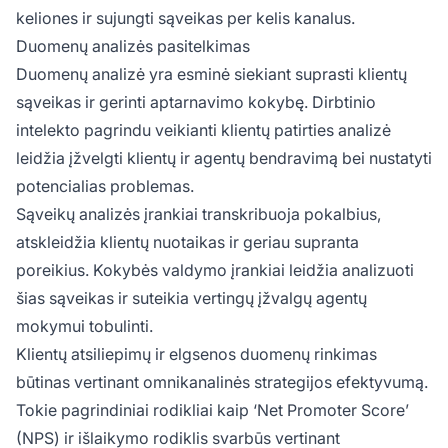
keliones ir sujungti sąveikas per kelis kanalus.
Duomenų analizės pasitelkimas
Duomenų analizė yra esminė siekiant suprasti klientų
sąveikas ir gerinti aptarnavimo kokybę. Dirbtinio
intelekto pagrindu veikianti klientų patirties analizė
leidžia įžvelgti klientų ir agentų bendravimą bei nustatyti
potencialias problemas.
Sąveikų analizės įrankiai transkribuoja pokalbius,
atskleidžia klientų nuotaikas ir geriau supranta
poreikius. Kokybės valdymo įrankiai leidžia analizuoti
šias sąveikas ir suteikia vertingų įžvalgų agentų
mokymui tobulinti.
Klientų atsiliepimų ir elgsenos duomenų rinkimas
būtinas vertinant omnikanalinės strategijos efektyvumą.
Tokie pagrindiniai rodikliai kaip ‘Net Promoter Score’
(NPS) ir išlaikymo rodiklis svarbūs vertinant