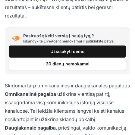
rezultatas – aukštesnė klientų patirtis bei geresni
rezultatai.
Pasiruošę kelti verslą į naują lygį?
Išbandykite LiveAgent nemokamai ir įsitikinkite patys.
Užsisakyti demo
30 dienų nemokamai
Skirtumai tarp omnikanalinės ir daugiakanalės pagalbos
Omnikanalinė pagalba
užtikrina vientisą patirtį,
išsaugodama visą komunikacijos istoriją visuose
kanaluose. Tai leidžia klientams lengvai keisti kanalus
nesikartojant ir užtikrina sklandų pokalbį.
Daugiakanalė pagalba
, priešingai, valdo komunikaciją