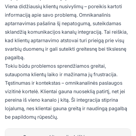
Viena didžiausių klientų nusivylimų – poreikis kartoti
informaciją apie savo problemą. Omnikanalinis
aptarnavimas pašalina šį nepatogumą, suteikdamas
sklandžią komunikacijos kanalų integraciją. Tai reiškia,
kad klientų aptarnavimo atstovai turi prieigą prie visų
svarbių duomenų ir gali suteikti greitesnę bei tikslesnę
pagalbą.
Tokiu būdu problemos sprendžiamos greitai,
sutaupoma klientų laiko ir mažinama jų frustracija.
Tęstinumas ir kontekstas – omnikanalinės paslaugos
vizitinė kortelė. Klientai gauna nuoseklią patirtį, net jei
pereina iš vieno kanalo į kitą. Ši integracija stiprina
lojalumą, nes klientai gauna greitą ir naudingą pagalbą
be papildomų rūpesčių.