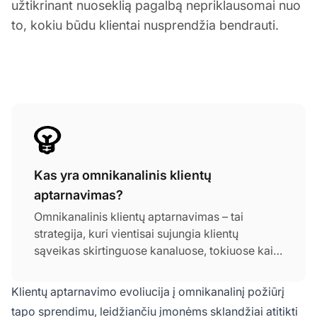
užtikrinant nuoseklią pagalbą nepriklausomai nuo
to, kokiu būdu klientai nusprendžia bendrauti.
Kas yra omnikanalinis klientų
aptarnavimas?
Omnikanalinis klientų aptarnavimas – tai
strategija, kuri vientisai sujungia klientų
sąveikas skirtinguose kanaluose, tokiuose kaip
el. paštas, pokalbių langas, telefonas ar
socialinė žiniasklaida. Ji užtikrina, kad klientai
Klientų aptarnavimo evoliucija į omnikanalinį požiūrį
gautų nuoseklią pagalbą ir patirtų tęstinumą,
tapo sprendimu, leidžiančiu įmonėms sklandžiai atitikti