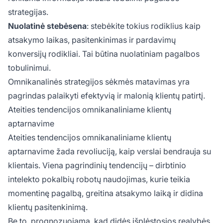
strategijas.
Nuolatinė stebėsena
: stebėkite tokius rodiklius kaip
atsakymo laikas, pasitenkinimas ir pardavimų
konversijų rodikliai. Tai būtina nuolatiniam pagalbos
tobulinimui.
Omnikanalinės strategijos sėkmės matavimas yra
pagrindas palaikyti efektyvią ir malonią klientų patirtį.
Ateities tendencijos omnikanaliniame klientų
aptarnavime
Ateities tendencijos omnikanaliniame klientų
aptarnavime žada revoliuciją, kaip verslai bendrauja su
klientais. Viena pagrindinių tendencijų – dirbtinio
intelekto pokalbių robotų naudojimas, kurie teikia
momentinę pagalbą, greitina atsakymo laiką ir didina
klientų pasitenkinimą.
Be to, prognozuojama, kad didės išplėstosios realybės