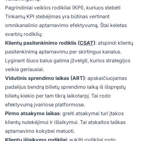
Pagrindiniai veiklos rodikliai (KPI), kuriuos stebėti
Tinkamų KPI stebėjimas yra būtinas vertinant
omnikanalinio aptarnavimo efektyvumą. Štai keletas
svarbių rodiklių:
Klientų pasitenkinimo rodiklis (
CSAT
)
: atspindi klientų
pasitenkinimą aptarnavimu per skirtingus kanalus.
Lyginant šiuos balus galima įžvelgti, kurios strategijos
veikia geriausiai.
Vidutinis sprendimo laikas (ART)
: apskaičiuojamas
padalijus bendrą bilietų sprendimo laiką iš išspręstų
bilietų kiekio per tam tikrą laikotarpį. Tai rodo
efektyvumą įvairiose platformose.
Pirmo atsakymo laikas
: greiti atsakymai turi įtakos
klientų nutekėjimui ir išlaikymui. Tai atskaitos taškas
aptarnavimo kokybei matuoti.
Klientų išlaikymo rodikliai
: aukšti rodikliai rodo