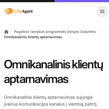
:site.title
Ati
/
/
Pagalbos tarnybos programinės įrangos žodynėlis
Home
Omnikanalinis klientų aptarnavimas
Omnikanalinis klientų
aptarnavimas
Omnikanalinis klientų aptarnavimas sujungia
įvairius komunikacijos kanalus į vientisą patirtį,