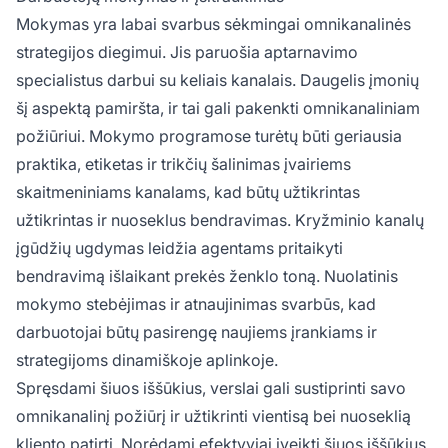
Mokymas yra labai svarbus sėkmingai omnikanalinės
strategijos diegimui. Jis paruošia aptarnavimo
specialistus darbui su keliais kanalais. Daugelis įmonių
šį aspektą pamiršta, ir tai gali pakenkti omnikanaliniam
požiūriui. Mokymo programose turėtų būti geriausia
praktika, etiketas ir trikčių šalinimas įvairiems
skaitmeniniams kanalams, kad būtų užtikrintas
užtikrintas ir nuoseklus bendravimas. Kryžminio kanalų
įgūdžių ugdymas leidžia agentams pritaikyti
bendravimą išlaikant prekės ženklo toną. Nuolatinis
mokymo stebėjimas ir atnaujinimas svarbūs, kad
darbuotojai būtų pasirengę naujiems įrankiams ir
strategijoms dinamiškoje aplinkoje.
Spręsdami šiuos iššūkius, verslai gali sustiprinti savo
omnikanalinį požiūrį ir užtikrinti vientisą bei nuoseklią
kliento patirtį. Norėdami efektyviai įveikti šiuos iššūkius,