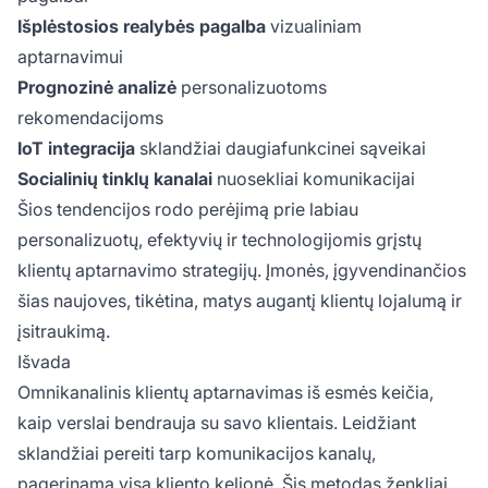
Išplėstosios realybės pagalba
vizualiniam
aptarnavimui
Prognozinė analizė
personalizuotoms
rekomendacijoms
IoT integracija
sklandžiai daugiafunkcinei sąveikai
Socialinių tinklų kanalai
nuosekliai komunikacijai
Šios tendencijos rodo perėjimą prie labiau
personalizuotų, efektyvių ir technologijomis grįstų
klientų aptarnavimo strategijų. Įmonės, įgyvendinančios
šias naujoves, tikėtina, matys augantį klientų lojalumą ir
įsitraukimą.
Išvada
Omnikanalinis klientų aptarnavimas iš esmės keičia,
kaip verslai bendrauja su savo klientais. Leidžiant
sklandžiai pereiti tarp komunikacijos kanalų,
pagerinama visa kliento kelionė. Šis metodas ženkliai