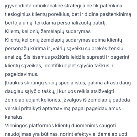
įgyvendinta omnikanalinė strategija ne tik patenkina
tiesioginius klientų poreikius, bet ir didina pasitenkinimą
bei lojalumą, teikdama personalizuotą patirtį.
Klientų kelionių žemėlapių sudarymas
Klientų kelionių žemėlapių sudarymas apima klientų
personažų kūrimą ir įvairių sąveikų su prekės ženklu
analizę. Šis išsamus požiūris leidžia suprasti ir pagerinti
klientų sąveikas, identifikuojant sąlyčio taškus ir
pageidavimus.
Įtraukus skirtingų sričių specialistus, galima atrasti daug
daugiau sąlyčio taškų, į kuriuos reikia atsižvelgti
žemėlapiuojant keliones. Įžvalgos iš žemėlapių padeda
verslui pritaikyti aptarnavimą pagal pageidaujamus
kanalus.
Vieningos platformos klientų duomenims saugoti
naudojimas yra būtinas, norint efektyviai žemėlapiuoti