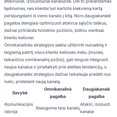
atskiruose, izoliuotuose kanaluose. Dėl to prarandamas
tęstinumas, nes klientai turi kartotis kiekvieną kartą
persijungdami iš vieno kanalo į kitą. Nors daugiakanalė
pagalba stengiasi optimizuoti atskirus sąlyčio taškus,
dažnai pritrūksta holistinio požiūrio, būtino vientisai
kliento kelionei.
Omnikanalinės strategijos siekia užtikrinti nuoseklią ir
teigiamą patirtį visos kliento kelionės metu. Įmonės,
taikančios omnikanalinį požiūrį, gali lengvai integruoti
naujus kanalus ir prisitaikyti prie ateities tendencijų, o
daugiakanalės strategijos dažnai reikalauja pradėti nuo
nulio, pridedant naują kanalą.
Omnikanalinė
Daugiakanalė
Savybė
pagalba
pagalba
Komunikacijos
Atskiri, izoliuoti
Išsaugoma tarp kanalų
istorija
kanalai