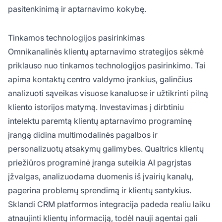
pasitenkinimą ir aptarnavimo kokybę.
Tinkamos technologijos pasirinkimas
Omnikanalinės klientų aptarnavimo strategijos sėkmė
priklauso nuo tinkamos technologijos pasirinkimo. Tai
apima kontaktų centro valdymo įrankius, galinčius
analizuoti sąveikas visuose kanaluose ir užtikrinti pilną
kliento istorijos matymą. Investavimas į dirbtiniu
intelektu paremtą klientų aptarnavimo programinę
įrangą didina multimodalinės pagalbos ir
personalizuotų atsakymų galimybes. Qualtrics klientų
priežiūros programinė įranga suteikia AI pagrįstas
įžvalgas, analizuodama duomenis iš įvairių kanalų,
pagerina problemų sprendimą ir klientų santykius.
Sklandi CRM platformos integracija padeda realiu laiku
atnaujinti klientų informaciją, todėl nauji agentai gali