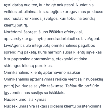
tęsti darbą nuo ten, kur baigė ankstesni. Nuolatinis
veiklos tobulinimas ir strategijos koregavimas priklauso
nuo nuolat renkamos įžvalgos, kuri tobulina bendrą
klientų patirtį.
Norėdami išspręsti šiuos iššūkius efektyviai,
apsvarstykite galimybę bendradarbiauti su LiveAgent.
LiveAgent siūlo integruotą omnikanalinės pagalbos
sprendimų paketą, kuris harmonizuoja klientų sąveikas
ir supaprastina aptarnavimą, efektyviai atitinka
skirtingus klientų poreikius.
Omnikanalinio klientų aptarnavimo iššūkiai
Omnikanalinis aptarnavimas reiškia vientisą ir nuoseklią
patirtį įvairiuose sąlyčio taškuose. Tačiau šio požiūrio
įgyvendinimas susijęs su iššūkiais.
Nuoseklumo išlaikymas
Nuoseklumas yra raktas į didesnį klientų pasitenkinimą