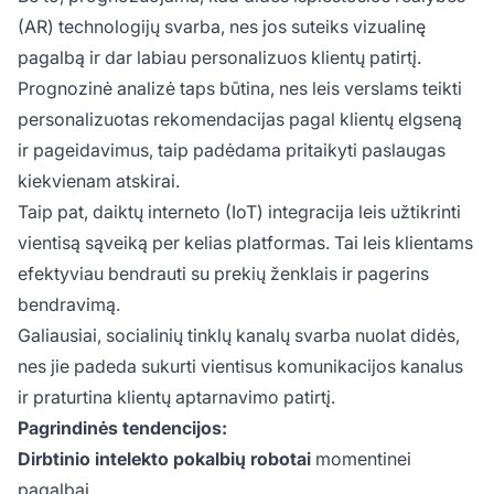
(AR) technologijų svarba, nes jos suteiks vizualinę
pagalbą ir dar labiau personalizuos klientų patirtį.
Prognozinė analizė taps būtina, nes leis verslams teikti
personalizuotas rekomendacijas pagal klientų elgseną
ir pageidavimus, taip padėdama pritaikyti paslaugas
kiekvienam atskirai.
Taip pat, daiktų interneto (IoT) integracija leis užtikrinti
vientisą sąveiką per kelias platformas. Tai leis klientams
efektyviau bendrauti su prekių ženklais ir pagerins
bendravimą.
Galiausiai, socialinių tinklų kanalų svarba nuolat didės,
nes jie padeda sukurti vientisus komunikacijos kanalus
ir praturtina klientų aptarnavimo patirtį.
Pagrindinės tendencijos:
Dirbtinio intelekto pokalbių robotai
momentinei
pagalbai