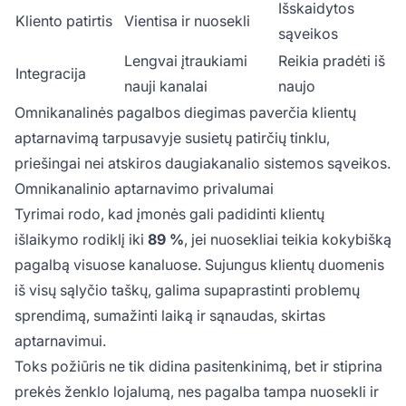
Išskaidytos
Kliento patirtis
Vientisa ir nuosekli
sąveikos
Lengvai įtraukiami
Reikia pradėti iš
Integracija
nauji kanalai
naujo
Omnikanalinės pagalbos diegimas paverčia klientų
aptarnavimą tarpusavyje susietų patirčių tinklu,
priešingai nei atskiros daugiakanalio sistemos sąveikos.
Omnikanalinio aptarnavimo privalumai
Tyrimai rodo, kad įmonės gali padidinti klientų
išlaikymo rodiklį iki
89 %
, jei nuosekliai teikia kokybišką
pagalbą visuose kanaluose. Sujungus klientų duomenis
iš visų sąlyčio taškų, galima supaprastinti problemų
sprendimą, sumažinti laiką ir sąnaudas, skirtas
aptarnavimui.
Toks požiūris ne tik didina pasitenkinimą, bet ir stiprina
prekės ženklo lojalumą, nes pagalba tampa nuosekli ir