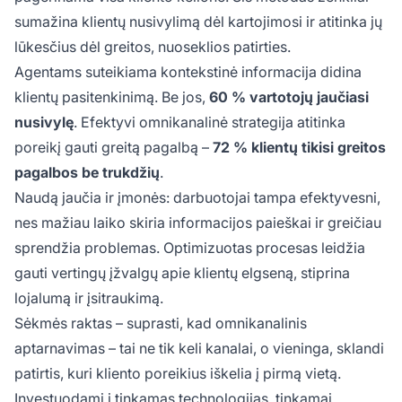
sumažina klientų nusivylimą dėl kartojimosi ir atitinka jų
lūkesčius dėl greitos, nuoseklios patirties.
Agentams suteikiama kontekstinė informacija didina
klientų pasitenkinimą. Be jos,
60 % vartotojų jaučiasi
nusivylę
. Efektyvi omnikanalinė strategija atitinka
poreikį gauti greitą pagalbą –
72 % klientų tikisi greitos
pagalbos be trukdžių
.
Naudą jaučia ir įmonės: darbuotojai tampa efektyvesni,
nes mažiau laiko skiria informacijos paieškai ir greičiau
sprendžia problemas. Optimizuotas procesas leidžia
gauti vertingų įžvalgų apie klientų elgseną, stiprina
lojalumą ir įsitraukimą.
Sėkmės raktas – suprasti, kad omnikanalinis
aptarnavimas – tai ne tik keli kanalai, o vieninga, sklandi
patirtis, kuri kliento poreikius iškelia į pirmą vietą.
Investuodami į tinkamas technologijas, tinkamai