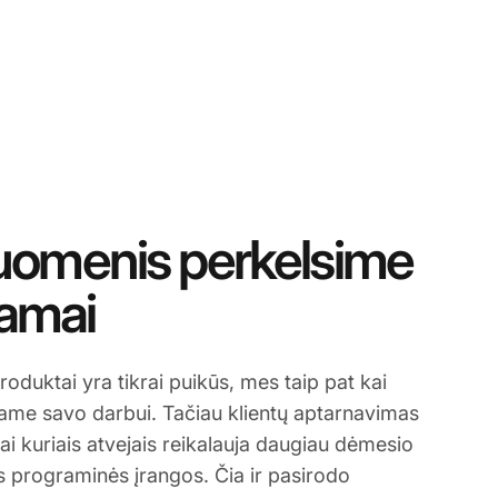
uomenis perkelsime
amai
roduktai yra tikrai puikūs, mes taip pat kai
jame savo darbui. Tačiau klientų aptarnavimas
 kai kuriais atvejais reikalauja daugiau dėmesio
s programinės įrangos. Čia ir pasirodo