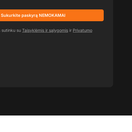
pasiūlymai
Sukurkite paskyrą NEMOKAMAI
s sutinku su
Taisyklėmis ir sąlygomis
ir
Privatumo