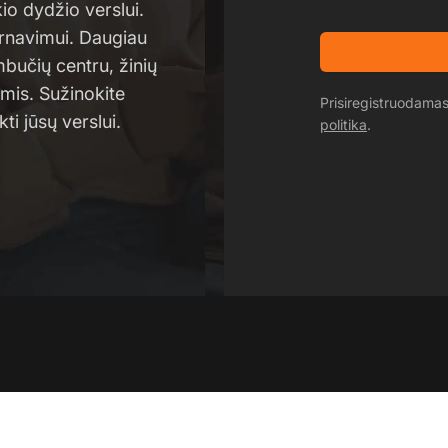
o dydžio verslui.
arnavimui. Daugiau
mbučių centru, žinių
omis. Sužinokite
Prisiregistruodama
ti jūsų verslui.
politika
.