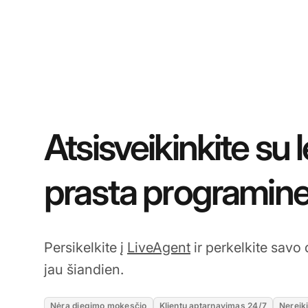
Atsisveikinkite su l
prasta programine
Persikelkite į
LiveAgent
ir perkelkite savo
jau šiandien.
Nėra diegimo mokesčio
Klientų aptarnavimas 24/7
Nereiki