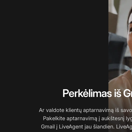
Perkėlimas iš G
Ar valdote klientų aptarnavimą iš sa
Pakelkite aptarnavimą į aukštesnį lygį
Gmail į LiveAgent jau šiandien. LiveA