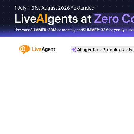
1 July – 31st August 2026 *extended
Live
AI
gents at
Zero C
Use code
SUMMER-33M
for monthly and
SUMMER-33Y
for yearly subs
:site.title
AI agentai
Produktas
Išt