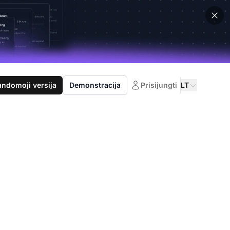
domoji versija
Demonstracija
Prisijungti
LT