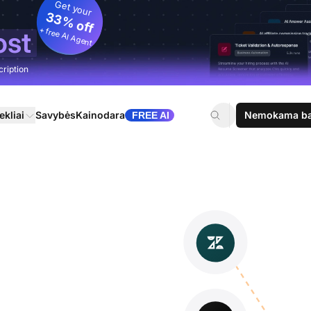
Get your
33% off
+ free AI Agent
ost
cription
ekliai
Savybės
Kainodara
Nemokama ban
FREE AI