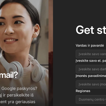
Get s
Vardas ir pavardė
Įveskite savo el. p
mail?
Įmonės pavadinim
vo Google paskyros?
Regionas
 ir persikelkite iš
Duomenų centro 
gent yra geriausias