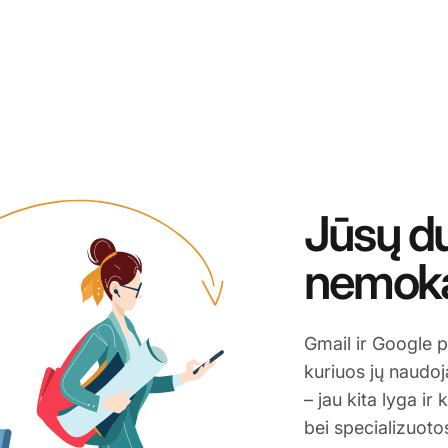
Jūsų d
nemok
Gmail ir Google p
kuriuos jų naudo
– jau kita lyga ir
bei specializuoto