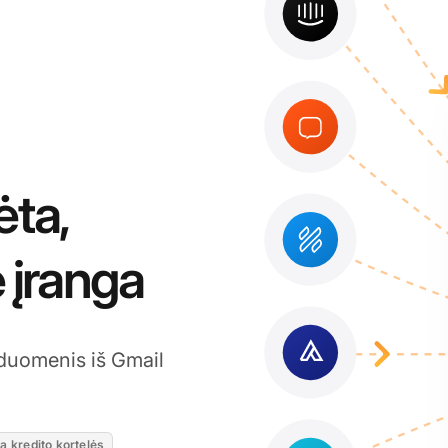
ėta,
 įranga
 duomenis iš Gmail
a kredito kortelės