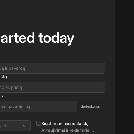
tarted today
aštą
as
.ladesk.com
Siųsti man naujienlaiškį
vieta
Atnaujinimai ir reklaminiai