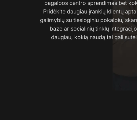
pagalbos centro sprendimas bet koki
Pridėkite daugiau įrankių klientų apt
galimybių su tiesioginiu pokalbiu, ska
baze ar socialinių tinklų integracij
daugiau, kokią naudą tai gali suteik