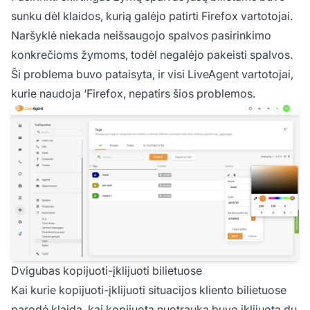
sunku dėl klaidos, kurią galėjo patirti Firefox vartotojai.
Naršyklė niekada neišsaugojo spalvos pasirinkimo
konkrečioms žymoms, todėl negalėjo pakeisti spalvos.
Ši problema buvo pataisyta, ir visi LiveAgent vartotojai,
kurie naudoja ‘Firefox, nepatirs šios problemos.
Dvigubas kopijuoti-įklijuoti bilietuose
Kai kurie kopijuoti-įklijuoti situacijos kliento bilietuose
parodė klaidą, kai kopijuota nuotrauka buvo įklijuota du