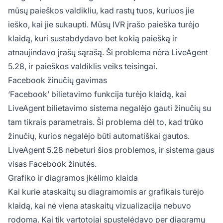
mūsų paieškos valdikliu, kad rastų tuos, kuriuos jie
ieško, kai jie sukaupti. Mūsų IVR įrašo paieška turėjo
klaidą, kuri sustabdydavo bet kokią paiešką ir
atnaujindavo įrašų sąrašą. Ši problema nėra LiveAgent
5.28, ir paieškos valdiklis veiks teisingai.
Facebook žinučių gavimas
‘Facebook’ bilietavimo funkcija turėjo klaidą, kai
LiveAgent bilietavimo sistema negalėjo gauti žinučių su
tam tikrais parametrais. Ši problema dėl to, kad trūko
žinučių, kurios negalėjo būti automatiškai gautos.
LiveAgent 5.28 nebeturi šios problemos, ir sistema gaus
visas Facebook žinutės.
Grafiko ir diagramos įkėlimo klaida
Kai kurie ataskaitų su diagramomis ar grafikais turėjo
klaidą, kai nė viena ataskaitų vizualizacija nebuvo
rodoma. Kai tik vartotojai spustelėdavo per diagramų