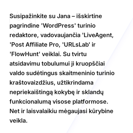
Susipažinkite su Jana – išskirtine
pagrindine 'WordPress' turinio
redaktore, vadovaujančia 'LiveAgent,
'Post Affiliate Pro, 'URLsLab' ir
'FlowHunt' veiklai. Su tvirtu
atsidavimu tobulumui ji kruopščiai
valdo sudėtingus skaitmeninio turinio
kraštovaizdžius, užtikrindama
nepriekaištingą kokybę ir sklandų
funkcionalumą visose platformose.
Net ir laisvalaikiu mėgaujasi kūrybine
veikla.