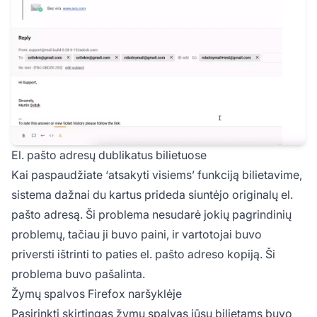
El. pašto adresų dublikatus bilietuose
Kai paspaudžiate ‘atsakyti visiems’ funkciją bilietavime,
sistema dažnai du kartus prideda siuntėjo originalų el.
pašto adresą. Ši problema nesudarė jokių pagrindinių
problemų, tačiau ji buvo paini, ir vartotojai buvo
priversti ištrinti to paties el. pašto adreso kopiją. Ši
problema buvo pašalinta.
Žymų spalvos Firefox naršyklėje
Pasirinkti skirtingas žymų spalvas jūsų bilietams buvo