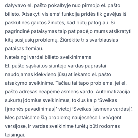
dalyvavo el. pašto pokalbyje nuo pirmojo el. pašto
bilieto. ‘Atsakyti visiems’ funkcija pridės tik gavėjus iš
paskutinės gautos žinutės, kad būtų patogiau. Ši
pagrindinė pataisymas taip pat padėjo mums atsikratyti
kitų susijusių problemų. Žiūrėkite tris svarbiausias
pataisas žemiau.
Neteisingi vardai bilieto sveikinimams
El. pašto sąskaitos siuntėjo vardas paprastai
naudojamas kiekvieno jūsų atliekamo el. pašto
atsakymo sveikinime. Tačiau tai tapo problema, jei el.
pašto adresas neapėmė asmens vardo. Automatizacija
sukurtų įdomius sveikinimus, tokius kaip ‘Sveikas
[įmonės pavadinimas]’ vietoj ‘Sveikas [asmens vardas]’.
Mes pataisėme šią problemą naujesnėse LiveAgent
versijose, ir vardas sveikinime turėtų būti rodomas
teisingai.