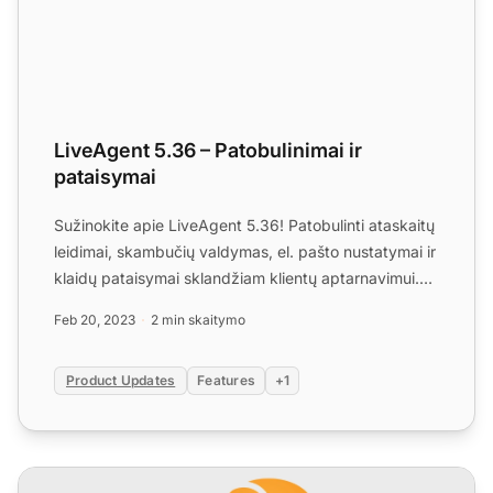
LiveAgent 5.36 – Patobulinimai ir
pataisymai
Sužinokite apie LiveAgent 5.36! Patobulinti ataskaitų
leidimai, skambučių valdymas, el. pašto nustatymai ir
klaidų pataisymai sklandžiam klientų aptarnavimui.
S...
Feb 20, 2023
2 min skaitymo
Product Updates
Features
+1
LiveAgent mėnesio atnaujinimai: gruodžio leidimas