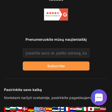
Prenumeruokite mūsų naujienlaiškį
Email address
Subscribe
Pasirinkite savo kalbą
Norėdami naršyti svetainėje, pasirinkite pageidaujamą kalbą.