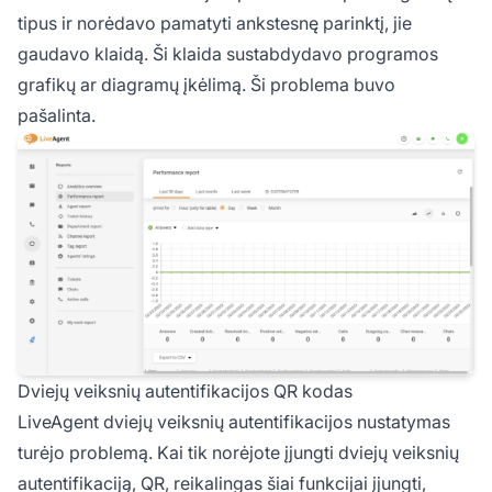
tipus ir norėdavo pamatyti ankstesnę parinktį, jie
gaudavo klaidą. Ši klaida sustabdydavo programos
grafikų ar diagramų įkėlimą. Ši problema buvo
pašalinta.
Dviejų veiksnių autentifikacijos QR kodas
LiveAgent dviejų veiksnių autentifikacijos nustatymas
turėjo problemą. Kai tik norėjote įjungti dviejų veiksnių
autentifikaciją, QR, reikalingas šiai funkcijai įjungti,