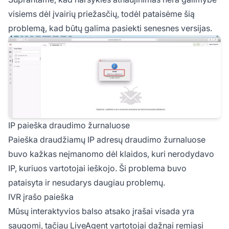
visiems dėl įvairių priežasčių, todėl pataisėme šią
problemą, kad būtų galima pasiekti senesnes versijas.
IP paieška draudimo žurnaluose
Paieška draudžiamų IP adresų draudimo žurnaluose
buvo kažkas neįmanomo dėl klaidos, kuri nerodydavo
IP, kuriuos vartotojai ieškojo. Ši problema buvo
pataisyta ir nesudarys daugiau problemų.
IVR įrašo paieška
Mūsų interaktyvios balso atsako įrašai visada yra
saugomi, tačiau LiveAgent vartotojai dažnai remiasi