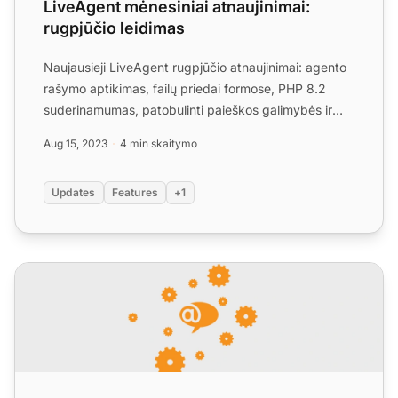
LiveAgent mėnesiniai atnaujinimai:
rugpjūčio leidimas
Naujausieji LiveAgent rugpjūčio atnaujinimai: agento
rašymo aptikimas, failų priedai formose, PHP 8.2
suderinamumas, patobulinti paieškos galimybės ir
keletas k...
Aug 15, 2023
4 min skaitymo
Updates
Features
+1
LiveAgent 5.36 – Patobulinimai ir pataisymai