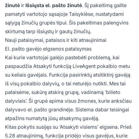
žinutė
ir
Išsiųsta el. pašto žinutė
. Šį pakeitimą galite
pamatyti vartotojo sąsajoje Taisyklėse, nustatydami
sąlygą žinučių grupės tipui. Šis pakeitimas palengvins
skirtumą tarp išsiųstų ir gautų žinučių.
Nauji pataisymai, pataisos ir kiti atnaujinimai
El. pašto gavėjo elgsenos pataisymas
Kai kurie vartotojai galėjo pastebėti problemą, kai
paspaudžia Atsakyti funkciją LiveAgent pokalbio metu
su keliais gavėjais. Funkcija pasirinktų atsitiktinį gavėją
iš visų pokalbio dalyvių, o tai neturėjo nutikti. Mes tai
pataisėme, sukūrę atskirą grupę, vadinamą ‘bilieto
dalyviais’. Ši grupė apima visus žmones, kurie anksčiau
dalyvavo el. pašto grandinėje. Sistema dabar teisingai
atpažins numatytą jūsų atsakymų gavėją.
Kitas pokytis susijęs su ‘Atsakyti visiems’ elgsena. Prieš
5.28 atnaujinimą, funkcija pridėjo visus gavėjus, kurie