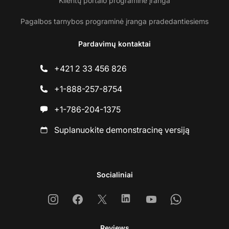
Klientų portalo programinė įranga
Pagalbos tarnybos programinė įranga pradedantiesiems
Pardavimų kontaktai
+421 2 33 456 826
+1-888-257-8754
+1-786-204-1375
Suplanuokite demonstracinę versiją
Socialiniai
Instagram
Facebook
X
Linkedin
Youtube
Whatsapp
Reviews