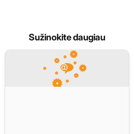
Sužinokite daugiau
LiveAgent mėnesiniai atnaujinimai: rugpjūčio leidimas