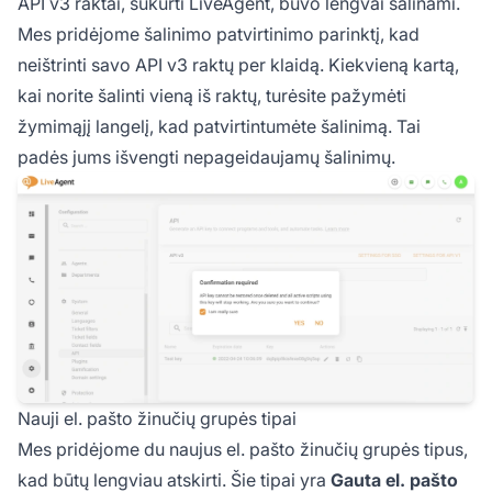
API v3 raktai, sukurti LiveAgent, buvo lengvai šalinami.
Mes pridėjome šalinimo patvirtinimo parinktį, kad
neištrinti savo API v3 raktų per klaidą. Kiekvieną kartą,
kai norite šalinti vieną iš raktų, turėsite pažymėti
žymimąjį langelį, kad patvirtintumėte šalinimą. Tai
padės jums išvengti nepageidaujamų šalinimų.
Nauji el. pašto žinučių grupės tipai
Mes pridėjome du naujus el. pašto žinučių grupės tipus,
kad būtų lengviau atskirti. Šie tipai yra
Gauta el. pašto