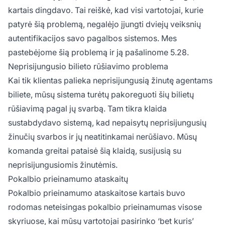
kartais dingdavo. Tai reiškė, kad visi vartotojai, kurie
patyrė šią problemą, negalėjo įjungti dviejų veiksnių
autentifikacijos savo pagalbos sistemos. Mes
pastebėjome šią problemą ir ją pašalinome 5.28.
Neprisijungusio bilieto rūšiavimo problema
Kai tik klientas palieka neprisijungusią žinutę agentams
biliete, mūsų sistema turėtų pakoreguoti šių bilietų
rūšiavimą pagal jų svarbą. Tam tikra klaida
sustabdydavo sistemą, kad nepaisytų neprisijungusių
žinučių svarbos ir jų neatitinkamai nerūšiavo. Mūsų
komanda greitai pataisė šią klaidą, susijusią su
neprisijungusiomis žinutėmis.
Pokalbio prieinamumo ataskaitų
Pokalbio prieinamumo ataskaitose kartais buvo
rodomas neteisingas pokalbio prieinamumas visose
skyriuose, kai mūsų vartotojai pasirinko ‘bet kuris’