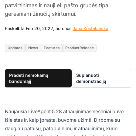
patvirtinimas ir nauji el. pašto grupės tipai
geresniam žinučių skirtumui.
Feb 20, 202
Paskelbta Feb 20, 2022, autorius
Jana Kostelanska
.
Updates
News
Features
ProductRelease
Pradėti nemokamą
Suplanuoti
bandomąjį
demonstraciją
Naujausia LiveAgent 5.28 atnaujinimas neseniai buvo
išleistas ir, kaip įprasta, buvome užimti. Dirbome su
daugiau pataisų, patobulinimų ir atnaujinimų, kurie