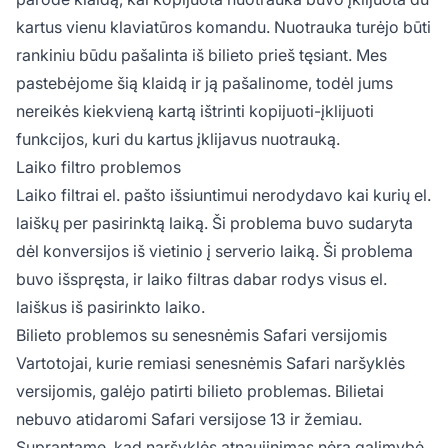
kartus vienu klaviatūros komandu. Nuotrauka turėjo būti
rankiniu būdu pašalinta iš bilieto prieš tęsiant. Mes
pastebėjome šią klaidą ir ją pašalinome, todėl jums
nereikės kiekvieną kartą ištrinti kopijuoti-įklijuoti
funkcijos, kuri du kartus įklijavus nuotrauką.
Laiko filtro problemos
Laiko filtrai el. pašto išsiuntimui nerodydavo kai kurių el.
laiškų per pasirinktą laiką. Ši problema buvo sudaryta
dėl konversijos iš vietinio į serverio laiką. Ši problema
buvo išspręsta, ir laiko filtras dabar rodys visus el.
laiškus iš pasirinkto laiko.
Bilieto problemos su senesnėmis Safari versijomis
Vartotojai, kurie remiasi senesnėmis Safari naršyklės
versijomis, galėjo patirti bilieto problemas. Bilietai
nebuvo atidaromi Safari versijose 13 ir žemiau.
Suprantame, kad naršyklės atnaujinimas nėra galimybė