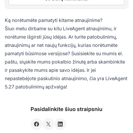
Ką norėtumėte pamatyti kitame atnaujinime?
Šiuo metu dirbame su kitu LiveAgent atnaujinimu, ir
norėtume išgirsti jūsų idėjas. Ar turite patobulinimų,
atnaujinimų ar net naujų funkcijų, kurias norėtumėte
pamatyti būsimose versijose? Susisiekite su mumis el.
paštu, siųskite mums pokalbio žinutę arba skambinkite
ir pasakykite mums apie savo idėjas. Ir jei
nepastebėjote paskutinio atnaujinimo, čia yra LiveAgent
5.27 patobulinimų apžvalga!
Pasidalinkite šiuo straipsniu