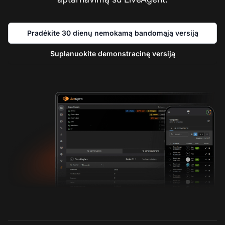
Pradėkite 30 dienų nemokamą bandomąją versiją
Suplanuokite demonstracinę versiją