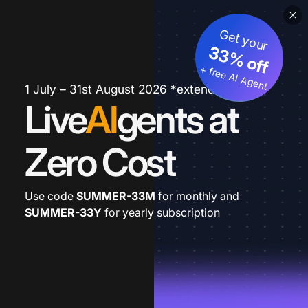
Get your
33% off
+ free AI Agent
1 July – 31st August 2026 *extended
Live
AI
gents at
Zero Cost
Use code
SUMMER-33M
for monthly and
SUMMER-33Y
for yearly subscription