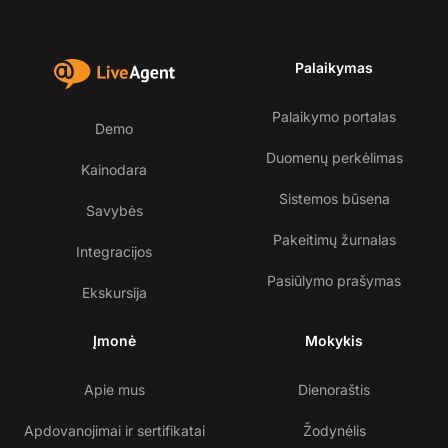
Palaikymas
Palaikymo portalas
Demo
Duomenų perkėlimas
Kainodara
Sistemos būsena
Savybės
Pakeitimų žurnalas
Integracijos
Pasiūlymo prašymas
Ekskursija
Įmonė
Mokykis
Apie mus
Dienoraštis
Apdovanojimai ir sertifikatai
Žodynėlis