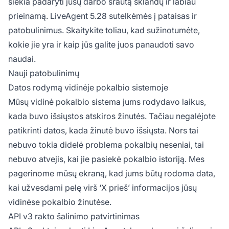
siekia padaryti jūsų darbo srautą sklandų ir labiau
prieinamą. LiveAgent 5.28 sutelkėmės į pataisas ir
patobulinimus. Skaitykite toliau, kad sužinotumėte,
kokie jie yra ir kaip jūs galite juos panaudoti savo
naudai.
Nauji patobulinimų
Datos rodymą vidinėje pokalbio sistemoje
Mūsų vidinė pokalbio sistema jums rodydavo laikus,
kada buvo išsiųstos atskiros žinutės. Tačiau negalėjote
patikrinti datos, kada žinutė buvo išsiųsta. Nors tai
nebuvo tokia didelė problema pokalbių neseniai, tai
nebuvo atvejis, kai jie pasiekė pokalbio istoriją. Mes
pagerinome mūsų ekraną, kad jums būtų rodoma data,
kai užvesdami pelę virš ‘X prieš’ informacijos jūsų
vidinėse pokalbio žinutėse.
API v3 rakto šalinimo patvirtinimas