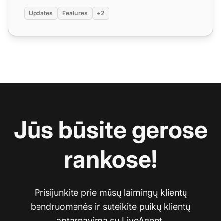
Updates
Features
+2
Jūs būsite gerose
rankose!
Prisijunkite prie mūsų laimingų klientų
bendruomenės ir suteikite puikų klientų
aptarnavimą su LiveAgent.