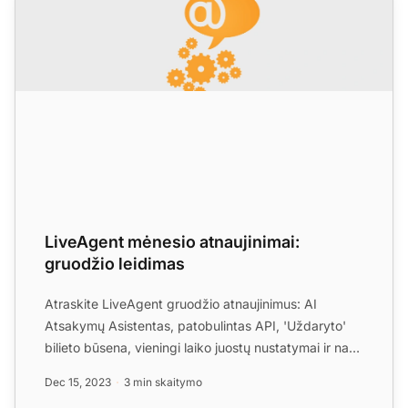
LiveAgent mėnesio atnaujinimai:
gruodžio leidimas
Atraskite LiveAgent gruodžio atnaujinimus: AI
Atsakymų Asistentas, patobulintas API, 'Uždaryto'
bilieto būsena, vieningi laiko juostų nustatymai ir nauji
praneš...
Dec 15, 2023
3 min skaitymo