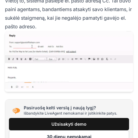
Vietoj to, sistema paslėpė el. pašto adresą Cc. Tai buvo
paini agentams, bandantiems atsakyti savo klientams, ir
sukėlė staigmeną, kai jie negalėjo pamatyti gavėjo el.
pašto adreso.
Pasiruošę kelti verslą į naują lygį?
Išbandykite LiveAgent nemokamai ir įsitikinkite patys.
Užsisakyti demo
30 dienų nemokamai