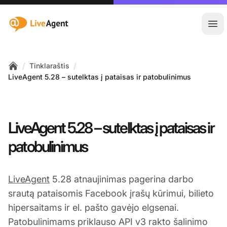
:site.title
Ati
/
/
Tinklaraštis
Home
LiveAgent 5.28 – sutelktas į pataisas ir patobulinimus
LiveAgent 5.28 – sutelktas į pataisas ir
patobulinimus
LiveAgent
5.28 atnaujinimas pagerina darbo
srautą pataisomis Facebook įrašų kūrimui, bilieto
hipersaitams ir el. pašto gavėjo elgsenai.
Patobulinimams priklauso API v3 rakto šalinimo