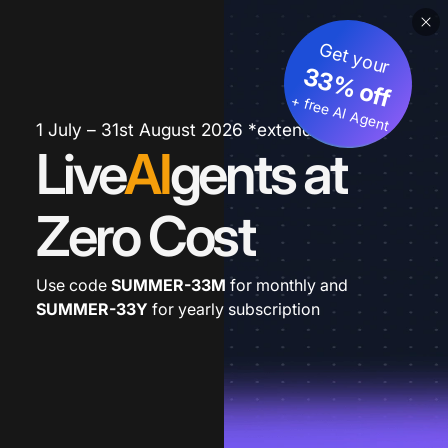
Get your
33% off
+ free AI Agent
1 July – 31st August 2026 *extended
Live
AI
gents at
Zero Cost
Use code
SUMMER-33M
for monthly and
SUMMER-33Y
for yearly subscription