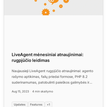
LiveAgent mėnesiniai atnaujinimai:
rugpjūčio leidimas
Naujausieji LiveAgent rugpjūčio atnaujinimai: agento
rašymo aptikimas, failų priedai formose, PHP 8.2
suderinamumas, patobulinti paieškos galimybės ir
keletas k...
Aug 15, 2023
4 min skaitymo
Updates
Features
+1