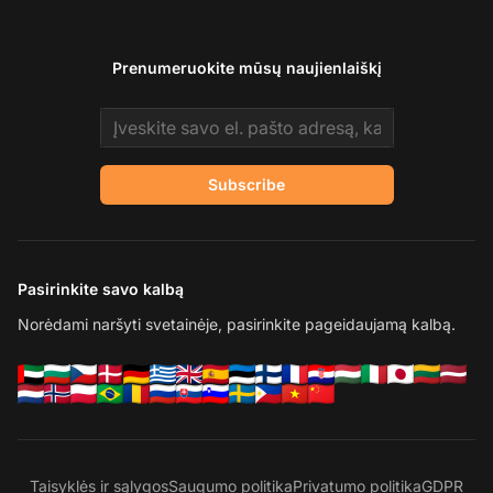
Prenumeruokite mūsų naujienlaiškį
Email address
Subscribe
Pasirinkite savo kalbą
Norėdami naršyti svetainėje, pasirinkite pageidaujamą kalbą.
Taisyklės ir sąlygos
Saugumo politika
Privatumo politika
GDPR