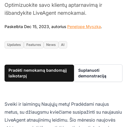
Optimizuokite savo klientų aptarnavimą ir
išbandykite LiveAgent nemokamai.
Dec 15, 2023
Paskelbta Dec 15, 2023, autorius
Penelope Myszka
.
Updates
Features
News
AI
Pradėti nemokamą bandomąjį
Suplanuoti
laikotarpį
demonstraciją
Sveiki ir laimingų Naujųjų metų! Pradėdami naujus
metus, su džiaugsmu kviečiame susipažinti su naujausiu
LiveAgent atnaujinimų leidimu. Šio mėnesio naujovės