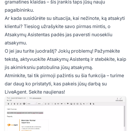
gramatines klaidas – šis įrankis taps jūsų nauju
pagalbininku.
Ar kada susidūrėte su situacija, kai nežinote, ką atsakyti
klientui? Tiesiog užrašykite savo pirmas mintis, o
Atsakymų Asistentas padės jas paversti nuosekliu
atsakymu.
O jei jau turite juodraštį? Jokių problemų! Pažymėkite
tekstą, aktyvuokite Atsakymų Asistentą ir stebėkite, kaip
jis akimirksniu patobulina jūsų atsakymą.
Atminkite, tai tik pirmoji pažintis su šia funkcija – turime
dar daug ko pristatyti, kas pakeis jūsų darbą su
LiveAgent. Sekite naujienas!