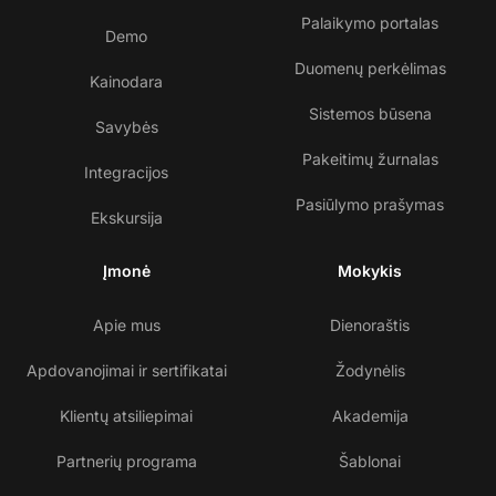
Palaikymo portalas
Demo
Duomenų perkėlimas
Kainodara
Sistemos būsena
Savybės
Pakeitimų žurnalas
Integracijos
Pasiūlymo prašymas
Ekskursija
Įmonė
Mokykis
Apie mus
Dienoraštis
Apdovanojimai ir sertifikatai
Žodynėlis
Klientų atsiliepimai
Akademija
Partnerių programa
Šablonai