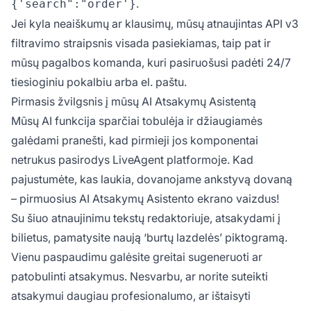
.
{'search":"order'}
Jei kyla neaiškumų ar klausimų, mūsų atnaujintas
API v3
filtravimo
straipsnis visada pasiekiamas, taip pat ir
mūsų pagalbos komanda, kuri pasiruošusi padėti 24/7
tiesioginiu pokalbiu arba el. paštu.
Pirmasis žvilgsnis į mūsų AI Atsakymų Asistentą
Mūsų AI funkcija sparčiai tobulėja ir džiaugiamės
galėdami pranešti, kad pirmieji jos komponentai
netrukus pasirodys LiveAgent platformoje. Kad
pajustumėte, kas laukia, dovanojame ankstyvą dovaną
– pirmuosius AI Atsakymų Asistento ekrano vaizdus!
Su šiuo atnaujinimu tekstų redaktoriuje, atsakydami į
bilietus, pamatysite naują ‘burtų lazdelės’ piktogramą.
Vienu paspaudimu galėsite greitai sugeneruoti ar
patobulinti atsakymus. Nesvarbu, ar norite suteikti
atsakymui daugiau profesionalumo, ar ištaisyti