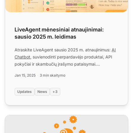
LiveAgent mėnesiniai atnaujinimai:
sausio 2025 m. leidimas
Atraskite LiveAgent sausio 2025 m. atnaujinimus:
AI
Chatbot
, suvienodinti perpardavėjo produktai, API
pokyčiai ir skambučių įrašymo pataisymai.
Sužinokite, kas ...
Jan 15, 2025
3 min skaitymo
Updates
News
+3
LiveAgent mėnesiniai atnaujinimai: rugpjūčio leidimas