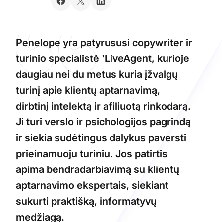
Penelope yra patyrususi copywriter ir
turinio specialistė 'LiveAgent, kurioje
daugiau nei du metus kuria įžvalgų
turinį apie klientų aptarnavimą,
dirbtinį intelektą ir afiliuotą rinkodarą.
Ji turi verslo ir psichologijos pagrindą
ir siekia sudėtingus dalykus paversti
prieinamuoju turiniu. Jos patirtis
apima bendradarbiavimą su klientų
aptarnavimo ekspertais, siekiant
sukurti praktišką, informatyvų
medžiagą.