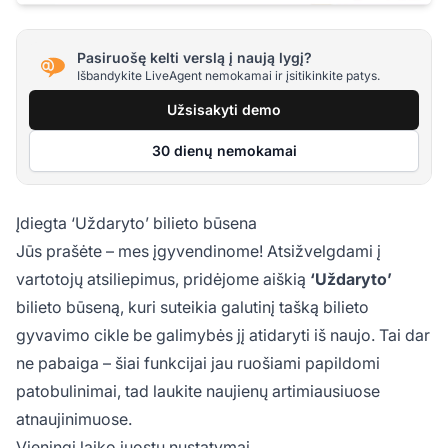
Pasiruošę kelti verslą į naują lygį?
Išbandykite LiveAgent nemokamai ir įsitikinkite patys.
Užsisakyti demo
30 dienų nemokamai
Įdiegta ‘Uždaryto’ bilieto būsena
Jūs prašėte – mes įgyvendinome! Atsižvelgdami į
vartotojų atsiliepimus, pridėjome aiškią
‘Uždaryto’
bilieto būseną, kuri suteikia galutinį tašką bilieto
gyvavimo cikle be galimybės jį atidaryti iš naujo. Tai dar
ne pabaiga – šiai funkcijai jau ruošiami papildomi
patobulinimai, tad laukite naujienų artimiausiuose
atnaujinimuose.
Vieningi laiko juostų nustatymai