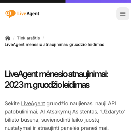
:site.title
Ati
/
/
Tinklaraštis
Home
LiveAgent mėnesio atnaujinimai: gruodžio leidimas
LiveAgent mėnesio atnaujinimai:
2023 m. gruodžio leidimas
Sekite
LiveAgent
gruodžio naujienas: nauji API
patobulinimai, AI Atsakymų Asistentas, ‘Uždaryto’
bilieto būsena, suvienodinti laiko juostų
nustatymai ir atnaujinti panelės pranešimai.