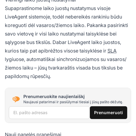
Supaprastinome laiko juostų nustatymus visoje
LiveAgent sistemoje, todėl nebereikės rankiniu būdu
koreguoti dėl vasaros/žiemos laiko. Pakanka pasirinkti
savo vietovę ir visi laiko nustatymai taisyklėse bei
sąlygose bus tikslūs. Dabar LiveAgent laiko juostos,
kurios taip pat apibrėžtos visose taisyklėse ir
SLA
lygiuose, automatiškai sinchronizuojamos su vasaros/
žiemos laiku – jūsų tvarkaraštis visada bus tikslus be
papildomų rūpesčių.
Prenumeruokite naujienlaiškį
Naujausi patarimai ir pasiūlymai tiesiai į jūsų pašto dėžutę.
El. pašto adresas
Prenumeruoti
Nauji panelės pranešimai