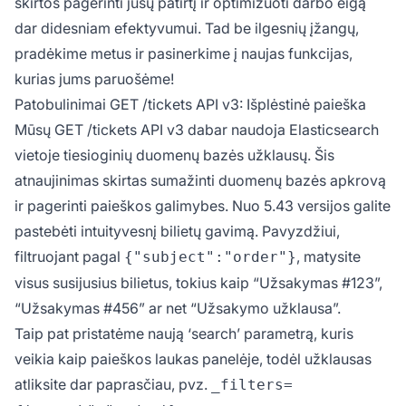
skirtos pagerinti jūsų patirtį ir optimizuoti darbo eigą
dar didesniam efektyvumui. Tad be ilgesnių įžangų,
pradėkime metus ir pasinerkime į naujas funkcijas,
kurias jums paruošėme!
Patobulinimai GET /tickets API v3: Išplėstinė paieška
Mūsų GET /tickets API v3 dabar naudoja Elasticsearch
vietoje tiesioginių duomenų bazės užklausų. Šis
atnaujinimas skirtas sumažinti duomenų bazės apkrovą
ir pagerinti paieškos galimybes. Nuo 5.43 versijos galite
pastebėti intuityvesnį bilietų gavimą. Pavyzdžiui,
filtruojant pagal
, matysite
{"subject":"order"}
visus susijusius bilietus, tokius kaip “Užsakymas #123”,
“Užsakymas #456” ar net “Užsakymo užklausa”.
Taip pat pristatėme naują ‘search’ parametrą, kuris
veikia kaip paieškos laukas panelėje, todėl užklausas
atliksite dar paprasčiau, pvz.
_filters=