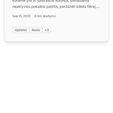
kuriame yra AI juodraščio autorius, patobulinta
neaktyvios pokalbio patirtis, peržiūrėti bilieto filtrai,
uždar...
Sep 15, 2025
3 min skaitymo
Updates
News
+2