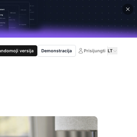
domoji versija
Demonstracija
Prisijungti
LT