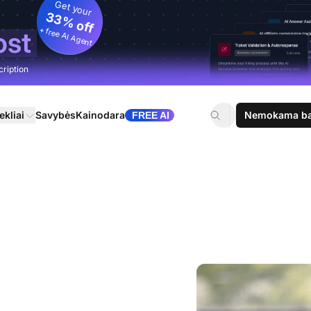
Get your
33% off
+ free AI Agent
ost
cription
ekliai
Savybės
Kainodara
Nemokama ban
FREE AI