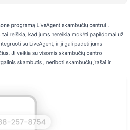
tphone programą
LiveAgent skambučių centrui
.
i reiškia, kad jums nereikia mokėti papildomai už
egruoti su LiveAgent, ir ji gali padėti jums
us. Ji veikia su visomis
skambučių centro
tgalinis skambutis
,
neriboti skambučių įrašai
ir