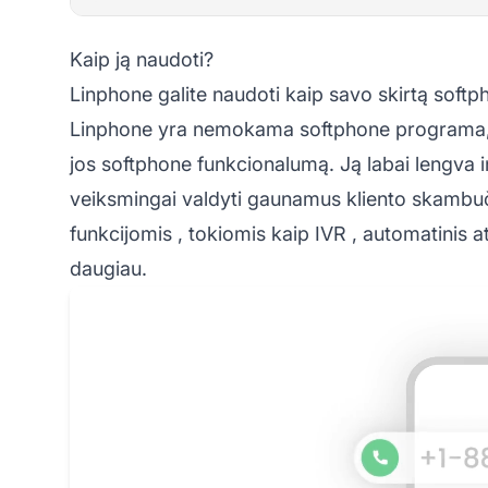
Kaip ją naudoti?
Linphone galite naudoti kaip savo skirtą sof
Linphone yra nemokama softphone programa, ta
jos softphone funkcionalumą. Ją labai lengva int
veiksmingai valdyti gaunamus kliento skambuči
funkcijomis
, tokiomis kaip
IVR
,
automatinis a
daugiau.