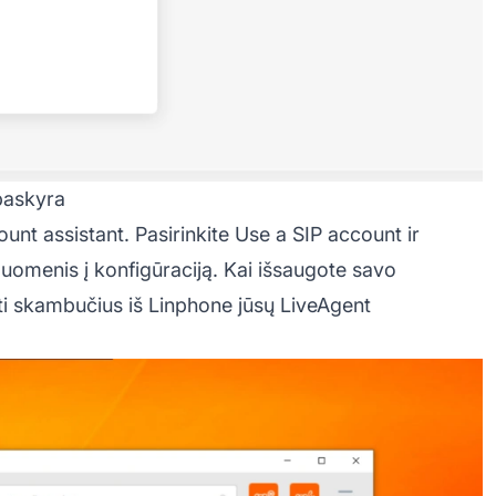
paskyra
ount assistant. Pasirinkite Use a SIP account ir
duomenis į konfigūraciją. Kai išsaugote savo
uti skambučius iš Linphone jūsų LiveAgent