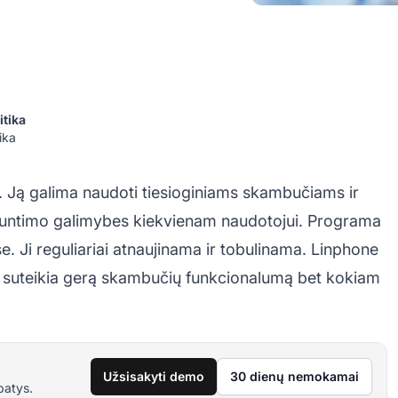
itika
ika
Ją galima naudoti tiesioginiams skambučiams ir
 siuntimo galimybes kiekvienam naudotojui. Programa
. Ji reguliariai atnaujinama ir tobulinama. Linphone
 ir suteikia gerą skambučių funkcionalumą bet kokiam
Užsisakyti demo
30 dienų nemokamai
patys.