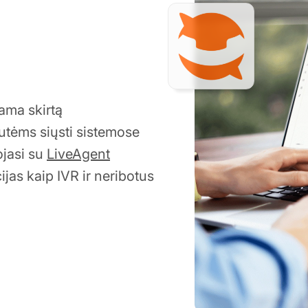
ama skirtą
tėms siųsti sistemose
ojasi su
LiveAgent
jas kaip IVR ir neribotus