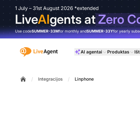
1 July – 31st August 2026 *extended
Live
AI
gents at
Zero C
Use code
SUMMER-33M
for monthly and
SUMMER-33Y
for yearly subs
:site.title
AI agentai
Produktas
Išt
/
/
Integracijos
Linphone
Home