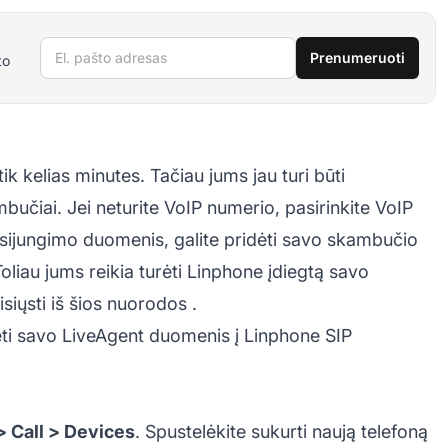
El. pašto adresas
Prenumeruoti
to
k kelias minutes. Tačiau jums jau turi būti
učiai. Jei neturite VoIP numerio, pasirinkite VoIP
prisijungimo duomenis, galite pridėti savo skambučio
liau jums reikia turėti Linphone įdiegtą savo
iųsti iš šios nuorodos
.
idėti savo LiveAgent duomenis į Linphone SIP
> Call > Devices
. Spustelėkite sukurti naują telefoną