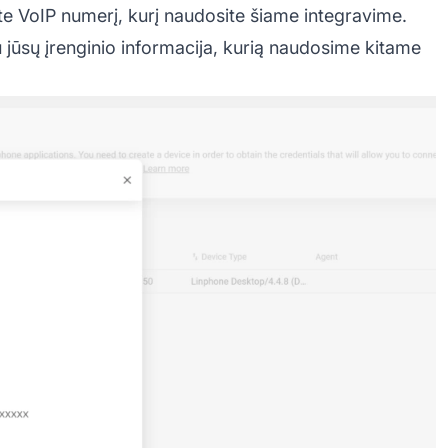
ėkite VoIP numerį, kurį naudosite šiame integravime.
u jūsų įrenginio informacija, kurią naudosime kitame