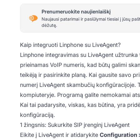
Prenumeruokite naujienlaiškį
Naujausi patarimai ir pasiūlymai tiesiai į jūsų paš
dėžutę.
Kaip integruoti Linphone su LiveAgent?
Linphone integravimas su LiveAgent užtrunka ti
prieinamas VoIP numeris, kad būtų galimi skamb
teikėją ir pasirinkite planą. Kai gausite savo 
numerį LiveAgent skambučių konfigūracijoje. To
kompiuteryje.
Programą galite nemokamai atsis
Kai tai padarysite, viskas, kas būtina, yra pr
konfigūraciją.
1 žingsnis: Sukurkite SIP įrenginį LiveAgent
Eikite į LiveAgent ir atidarykite
Configuration 