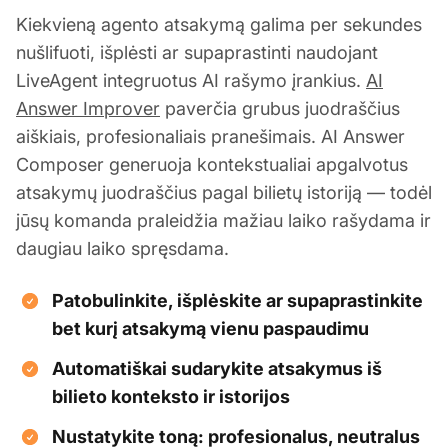
Kiekvieną agento atsakymą galima per sekundes
nušlifuoti, išplėsti ar supaprastinti naudojant
LiveAgent integruotus AI rašymo įrankius.
AI
Answer Improver
paverčia grubus juodraščius
aiškiais, profesionaliais pranešimais. AI Answer
Composer generuoja kontekstualiai apgalvotus
atsakymų juodraščius pagal bilietų istoriją — todėl
jūsų komanda praleidžia mažiau laiko rašydama ir
daugiau laiko spręsdama.
Patobulinkite, išplėskite ar supaprastinkite
bet kurį atsakymą vienu paspaudimu
Automatiškai sudarykite atsakymus iš
bilieto konteksto ir istorijos
Nustatykite toną: profesionalus, neutralus