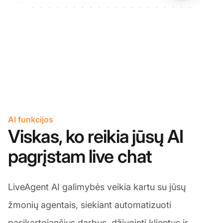
AI funkcijos
Viskas, ko reikia jūsų AI
pagrįstam live chat
LiveAgent AI galimybės veikia kartu su jūsų
žmonių agentais, siekiant automatizuoti
pasikartojančius darbus, džiuginti klientus ir