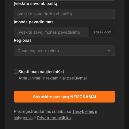
Įveskite savo el. paštą
Įmonės pavadinimas
.ladesk.com
Regionas
Duomenų centro vieta
Siųsti man naujienlaiškį
Atnaujinimai ir reklaminiai pasiūlymai
Sukurkite paskyrą NEMOKAMAI
Prisiregistruodamas sutinku su
Taisyklėmis ir
sąlygomis
ir
Privatumo politika
.