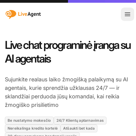
:site.title
Ati
Live chat programinė įranga su
AI agentais
Sujunkite realaus laiko žmogišką palaikymą su AI
agentais, kurie sprendžia užklausas 24/7 — ir
sklandžiai perduoda jūsų komandai, kai reikia
žmogiško prisilietimo
Be nustatymo mokesčio
24/7 Klientų aptarnavimas
Nereikalinga kredito kortelė
Atšaukti bet kada