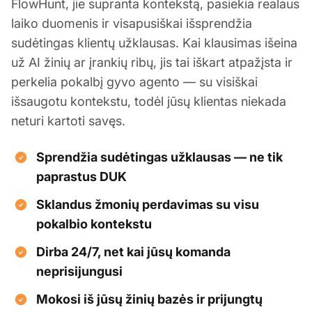
FlowHunt, jie supranta kontekstą, pasiekia realaus
laiko duomenis ir visapusiškai išsprendžia
sudėtingas klientų užklausas. Kai klausimas išeina
už AI žinių ar įrankių ribų, jis tai iškart atpažįsta ir
perkelia pokalbį gyvo agento — su visiškai
išsaugotu kontekstu, todėl jūsų klientas niekada
neturi kartoti savęs.
Sprendžia sudėtingas užklausas — ne tik
paprastus DUK
Sklandus žmonių perdavimas su visu
pokalbio kontekstu
Dirba 24/7, net kai jūsų komanda
neprisijungusi
Mokosi iš jūsų žinių bazės ir prijungtų