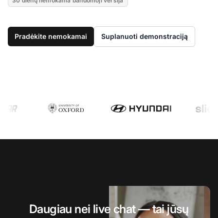
30 dienų nemokama bandomoji versija
Pradėkite nemokamai
Suplanuoti demonstraciją
Daugiau nei live chat — tai jūsų