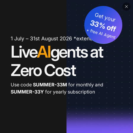
Get your
33% off
+ free AI Agent
1 July – 31st August 2026 *extended
Live
AI
gents at
Zero Cost
Use code
SUMMER-33M
for monthly and
SUMMER-33Y
for yearly subscription