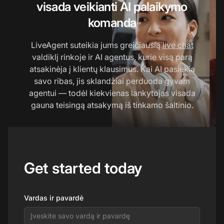
visada veikianti AI palaikymo
komanda
LiveAgent suteikia jums greičiausią
live chat
valdiklį rinkoje ir AI agentus, kurie visą parą
atsakinėja į klientų klausimus. Kai AI pasiekia
savo ribas, jis sklandžiai perduoda gyvam
agentui — todėl kiekvienas lankytojas visada
gauna teisingą atsakymą iš tinkamo šaltinio.
Get started today
Vardas ir pavardė