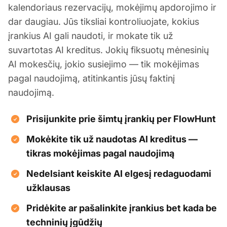
kalendoriaus rezervacijų, mokėjimų apdorojimo ir
dar daugiau. Jūs tiksliai kontroliuojate, kokius
įrankius AI gali naudoti, ir mokate tik už
suvartotas AI kreditus. Jokių fiksuotų mėnesinių
AI mokesčių, jokio susiejimo — tik mokėjimas
pagal naudojimą, atitinkantis jūsų faktinį
naudojimą.
Prisijunkite prie šimtų įrankių per FlowHunt
Mokėkite tik už naudotas AI kreditus —
tikras mokėjimas pagal naudojimą
Nedelsiant keiskite AI elgesį redaguodami
užklausas
Pridėkite ar pašalinkite įrankius bet kada be
techninių įgūdžių