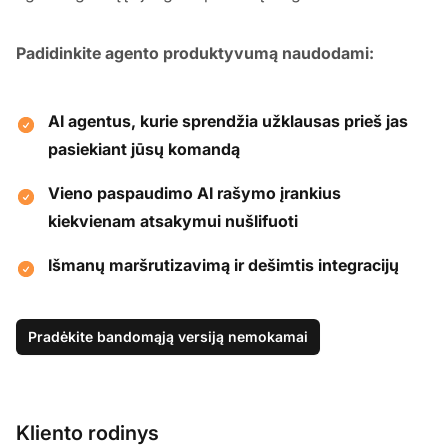
Padidinkite agento produktyvumą naudodami:
AI agentus, kurie sprendžia užklausas prieš jas
pasiekiant jūsų komandą
Vieno paspaudimo AI rašymo įrankius
kiekvienam atsakymui nušlifuoti
Išmanų maršrutizavimą ir dešimtis integracijų
Pradėkite bandomąją versiją nemokamai
Kliento rodinys