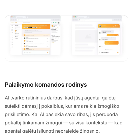
Palaikymo komandos rodinys
AI tvarko rutininius darbus, kad jūsų agentai galėtų
sutelkti dėmesį į pokalbius, kuriems reikia žmogiško
prisilietimo. Kai AI pasiekia savo ribas, jis perduoda
pokalbį tinkamam žmogui — su visu kontekstu — kad
agentai galėtų įsijungti nepraleidę žingsnio.