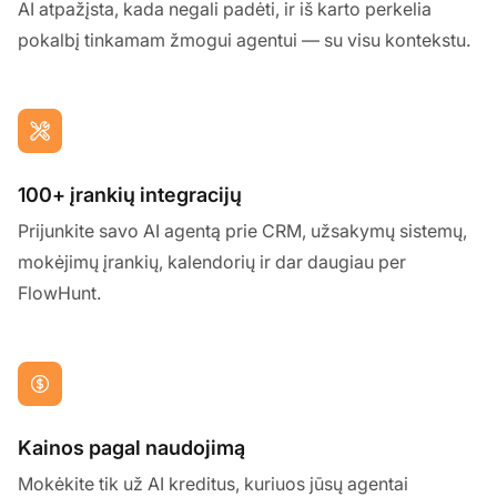
AI atpažįsta, kada negali padėti, ir iš karto perkelia
pokalbį tinkamam žmogui agentui — su visu kontekstu.
100+ įrankių integracijų
Prijunkite savo AI agentą prie CRM, užsakymų sistemų,
mokėjimų įrankių, kalendorių ir dar daugiau per
FlowHunt.
Kainos pagal naudojimą
Mokėkite tik už AI kreditus, kuriuos jūsų agentai