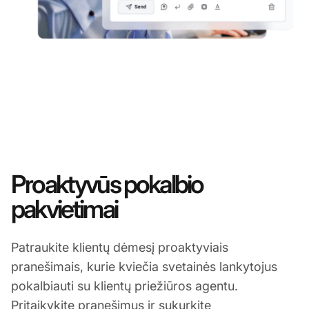
Proaktyvūs pokalbio
pakvietimai
Patraukite klientų dėmesį proaktyviais
pranešimais, kurie kviečia svetainės lankytojus
pokalbiauti su klientų priežiūros agentu.
Pritaikykite pranešimus ir sukurkite