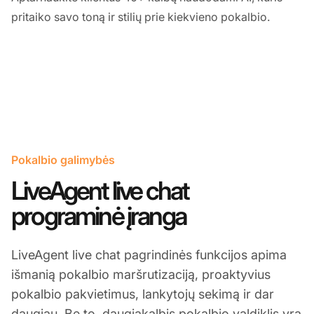
pritaiko savo toną ir stilių prie kiekvieno pokalbio.
Pokalbio galimybės
LiveAgent live chat
programinė įranga
LiveAgent live chat pagrindinės funkcijos apima
išmanią pokalbio maršrutizaciją, proaktyvius
pokalbio pakvietimus, lankytojų sekimą ir dar
daugiau. Be to, daugiakalbis pokalbio valdiklis yra