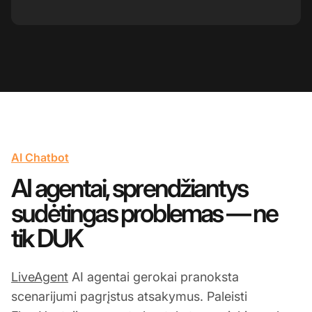
AI Chatbot
AI agentai, sprendžiantys
sudėtingas problemas — ne
tik DUK
LiveAgent
AI agentai gerokai pranoksta
scenarijumi pagrįstus atsakymus. Paleisti