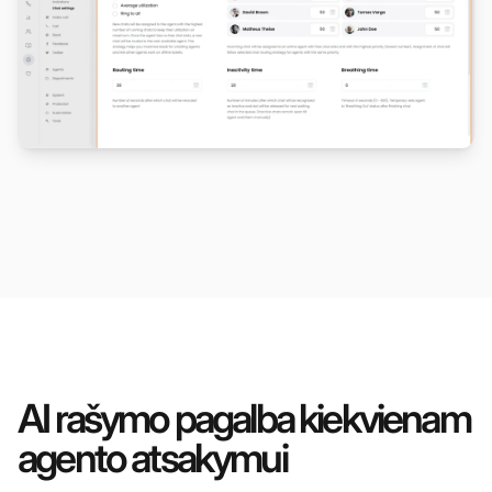
AI rašymo pagalba kiekvienam
agento atsakymui