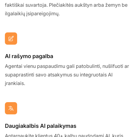
faktiškai suvartoja. Plečiakitės aukštyn arba žemyn be
ilgalaikių įsipareigojimų.
AI rašymo pagalba
Agentai vienu paspaudimu gali patobulinti, nušlifuoti ar
supaprastinti savo atsakymus su integruotais AI
įrankiais.
Daugiakalbis AI palaikymas
Aptarnaukite klientus 40+ kalbų naudodami AI, kuris