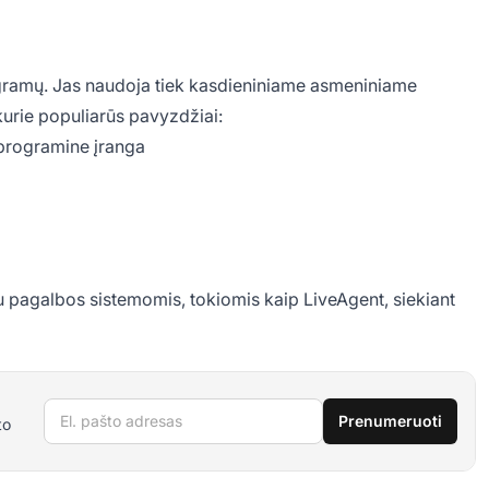
ramų. Jas naudoja tiek kasdieniniame asmeniniame
kurie populiarūs pavyzdžiai:
 programine įranga
 pagalbos sistemomis, tokiomis kaip LiveAgent, siekiant
El. pašto adresas
Prenumeruoti
to