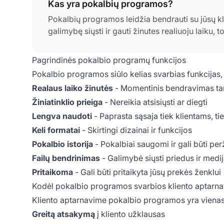
Kas yra pokalbių programos?
Pokalbių programos leidžia bendrauti su jūsų kl
galimybę siųsti ir gauti žinutes realiuoju laiku, t
Pagrindinės pokalbio programų funkcijos
Pokalbio programos siūlo kelias svarbias funkcijas, 
Realaus laiko žinutės
- Momentinis bendravimas tar
Žiniatinklio prieiga
- Nereikia atsisiųsti ar diegti
Lengva naudoti
- Paprasta sąsaja tiek klientams, t
Keli formatai
- Skirtingi dizainai ir funkcijos
Pokalbio istorija
- Pokalbiai saugomi ir gali būti perž
Failų bendrinimas
- Galimybė siųsti priedus ir medi
Pritaikoma
- Gali būti pritaikyta jūsų prekės ženklui
Kodėl pokalbio programos svarbios kliento aptarna
Kliento aptarnavime pokalbio programos yra vienas 
Greitą atsakymą
į kliento užklausas