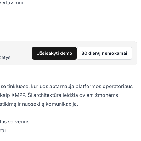
vertavimui
Užsisakyti demo
30 dienų nemokamai
patys.
se tinkluose, kuriuos aptarnauja platformos operatoriaus
ie kaip XMPP. Ši architektūra leidžia dviem žmonėms
patikimą ir nuoseklią komunikaciją.
us serverius
etu