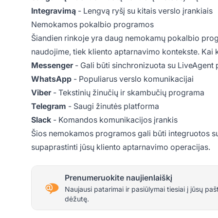
Integravimą
- Lengvą ryšį su kitais verslo įrankiais
Nemokamos pokalbio programos
Šiandien rinkoje yra daug nemokamų pokalbio prog
naudojime, tiek kliento aptarnavimo kontekste. Kai 
Messenger
- Gali būti sinchronizuota su LiveAgent
WhatsApp
- Populiarus verslo komunikacijai
Viber
- Tekstinių žinučių ir skambučių programa
Telegram
- Saugi žinutės platforma
Slack
- Komandos komunikacijos įrankis
Šios nemokamos programos gali būti integruotos su
supaprastinti jūsų kliento aptarnavimo operacijas.
Prenumeruokite naujienlaiškį
Naujausi patarimai ir pasiūlymai tiesiai į jūsų paš
dėžutę.