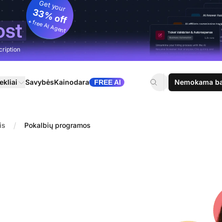
Get your
33% off
+ free AI Agent
ost
cription
ekliai
Savybės
Kainodara
Nemokama ban
FREE AI
/
is
Pokalbių programos