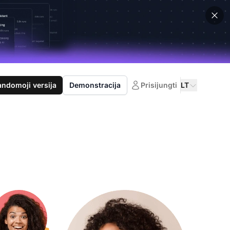
domoji versija
Demonstracija
Prisijungti
LT