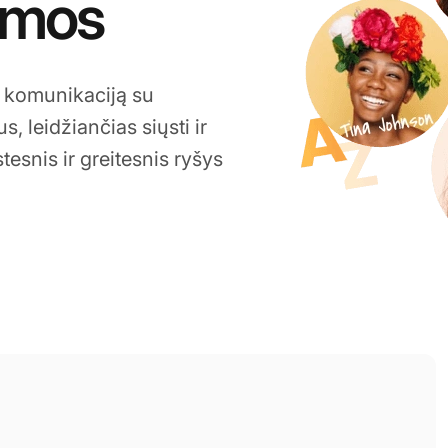
amos
o komunikaciją su
s, leidžiančias siųsti ir
esnis ir greitesnis ryšys