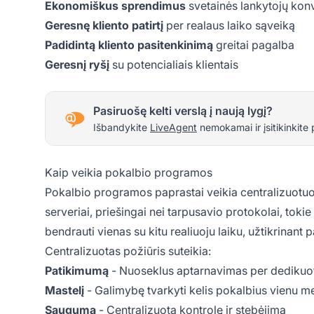
Ekonomiškus sprendimus
svetainės lankytojų kon
Geresnę kliento patirtį
per realaus laiko sąveiką
Padidintą kliento pasitenkinimą
greitai pagalba
Geresnį ryšį
su potencialiais klientais
Pasiruošę kelti verslą į naują lygį?
Išbandykite
LiveAgent
nemokamai ir įsitikinkite 
Kaip veikia pokalbio programos
Pokalbio programos paprastai veikia centralizuotuo
serveriai, priešingai nei tarpusavio protokolai, tok
bendrauti vienas su kitu realiuoju laiku, užtikrinant 
Centralizuotas požiūris suteikia:
Patikimumą
- Nuoseklus aptarnavimas per dedikuot
Mastelį
- Galimybę tvarkyti kelis pokalbius vienu m
Saugumą
- Centralizuotą kontrolę ir stebėjimą