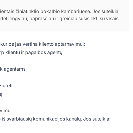
ientais žiniatinklio pokalbio kambariuose. Jos suteikia
odėl lengviau, paprasčiau ir greičiau susisiekti su visais.
kurios jas vertina kliento aptarnavimui:
p klientų ir pagalbos agentų
iek agentams
iūrėti
ją
vimui
iš svarbiausių komunikacijos kanalų. Jos suteikia: