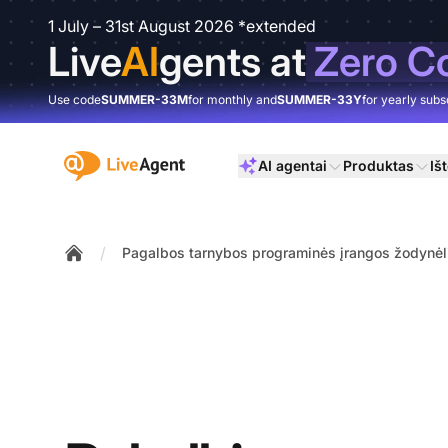
1 July – 31st August 2026 *extended
Live
AI
gents at
Zero C
Use code
SUMMER-33M
for monthly and
SUMMER-33Y
for yearly subs
:site.title
AI agentai
Produktas
Išt
/
Pagalbos tarnybos programinės įrangos žodynėl
Home