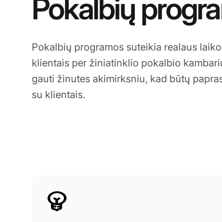
Pokalbių progr
Pokalbių programos suteikia realaus laik
klientais per žiniatinklio pokalbio kambariu
gauti žinutes akimirksniu, kad būtų paprast
su klientais.