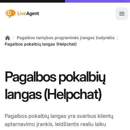
:site.title
Ati
/
/
Pagalbos tarnybos programinės įrangos žodynėlis
Home
Pagalbos pokalbių langas (Helpchat)
Pagalbos pokalbių
langas (Helpchat)
Pagalbos pokalbių langas yra svarbus klientų
aptarnavimo įrankis, leidžiantis realiu laiku