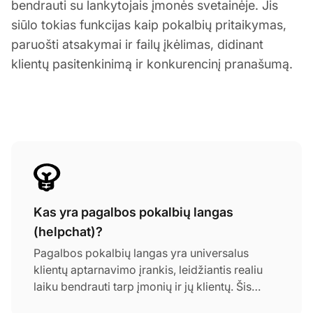
bendrauti su lankytojais įmonės svetainėje. Jis
siūlo tokias funkcijas kaip pokalbių pritaikymas,
paruošti atsakymai ir failų įkėlimas, didinant
klientų pasitenkinimą ir konkurencinį pranašumą.
Kas yra pagalbos pokalbių langas
(helpchat)?
Pagalbos pokalbių langas yra universalus
klientų aptarnavimo įrankis, leidžiantis realiu
laiku bendrauti tarp įmonių ir jų klientų. Šis
įrankis keičia įmonių ir klientų bendravimo