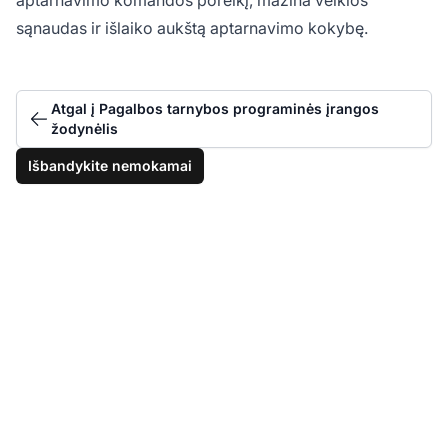
sąnaudas ir išlaiko aukštą aptarnavimo kokybę.
Atgal į Pagalbos tarnybos programinės įrangos
žodynėlis
Išbandykite nemokamai
Pradėkite padėti
klientams per pokalbį