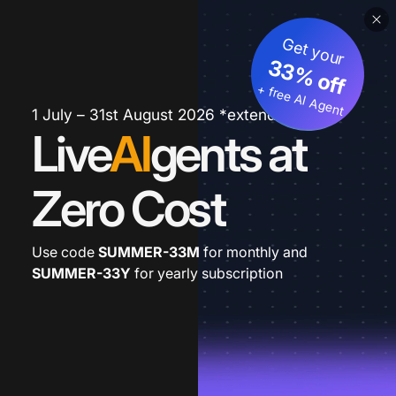
Get your
33% off
+ free AI Agent
1 July – 31st August 2026 *extended
Live
AI
gents at
Zero Cost
Use code
SUMMER-33M
for monthly and
SUMMER-33Y
for yearly subscription