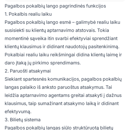
būdą, suteikdamas vientisą bendravimo kanalą.
Pagalbos pokalbių lango pagrindinės funkcijos
Pagalbos pokalbių langas veikia kaip tiltas,
1. Pokalbis realiu laiku
leidžiantis klientams gauti pagalbą per gyvą
Pagalbos pokalbių lango esmė – galimybė realiu laiku
pokalbį įmonės svetainėje, taip užtikrinant
susisiekti su klientų aptarnavimo atstovais. Tokia
greitą pagalbą ir klausimų sprendimą. Tai ne tik
komunikacijos priemonė – tai esminė įmonės
momentinė sąveika itin svarbi efektyviai sprendžiant
strategijos dalis, siekiant pagerinti klientų patirtį
klientų klausimus ir didinant naudotojų pasitenkinimą.
ir pasitenkinimą.
Pokalbiai realiu laiku reikšmingai didina klientų laimę ir
daro įtaką jų pirkimo sprendimams.
2. Paruošti atsakymai
Siekiant spartesnės komunikacijos, pagalbos pokalbių
langas palaiko iš anksto paruoštus atsakymus. Tai
leidžia aptarnavimo agentams greitai atsakyti į dažnus
klausimus, taip sumažinant atsakymo laiką ir didinant
efektyvumą.
3. Bilietų sistema
Pagalbos pokalbių langas siūlo struktūruotą bilietų