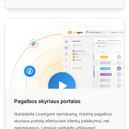
Pagalbos skyriaus portalas
Pagalbos skyriaus portalas
Išskleiskite LiveAgent nemokamą, tinkintą pagalbos
skyriaus portalą efektyviam klientų palaikymui, net
neprisijungus. Lengvai valdykite užklausas!