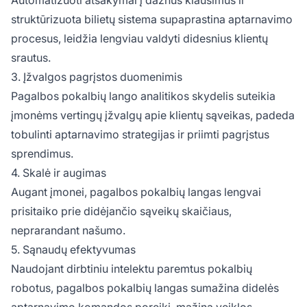
struktūrizuota bilietų sistema supaprastina aptarnavimo
procesus, leidžia lengviau valdyti didesnius klientų
srautus.
3. Įžvalgos pagrįstos duomenimis
Pagalbos pokalbių lango analitikos skydelis suteikia
įmonėms vertingų įžvalgų apie klientų sąveikas, padeda
tobulinti aptarnavimo strategijas ir priimti pagrįstus
sprendimus.
4. Skalė ir augimas
Augant įmonei, pagalbos pokalbių langas lengvai
prisitaiko prie didėjančio sąveikų skaičiaus,
neprarandant našumo.
5. Sąnaudų efektyvumas
Naudojant dirbtiniu intelektu paremtus pokalbių
robotus, pagalbos pokalbių langas sumažina didelės
aptarnavimo komandos poreikį, mažina veiklos