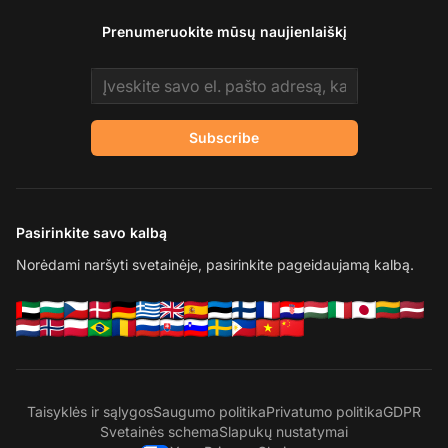
Prenumeruokite mūsų naujienlaiškį
Email address
Subscribe
Pasirinkite savo kalbą
Norėdami naršyti svetainėje, pasirinkite pageidaujamą kalbą.
Taisyklės ir sąlygos
Saugumo politika
Privatumo politika
GDPR
Svetainės schema
Slapukų nustatymai