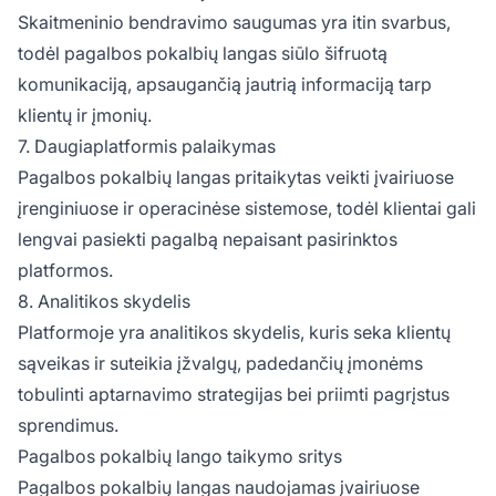
Skaitmeninio bendravimo saugumas yra itin svarbus,
todėl pagalbos pokalbių langas siūlo šifruotą
komunikaciją, apsaugančią jautrią informaciją tarp
klientų ir įmonių.
7. Daugiaplatformis palaikymas
Pagalbos pokalbių langas pritaikytas veikti įvairiuose
įrenginiuose ir operacinėse sistemose, todėl klientai gali
lengvai pasiekti pagalbą nepaisant pasirinktos
platformos.
8. Analitikos skydelis
Platformoje yra analitikos skydelis, kuris seka klientų
sąveikas ir suteikia įžvalgų, padedančių įmonėms
tobulinti aptarnavimo strategijas bei priimti pagrįstus
sprendimus.
Pagalbos pokalbių lango taikymo sritys
Pagalbos pokalbių langas naudojamas įvairiuose