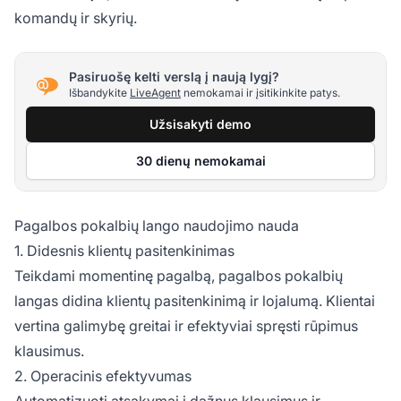
komandų ir skyrių.
Pasiruošę kelti verslą į naują lygį?
Išbandykite
LiveAgent
nemokamai ir įsitikinkite patys.
Užsisakyti demo
30 dienų nemokamai
Pagalbos pokalbių lango naudojimo nauda
1. Didesnis klientų pasitenkinimas
Teikdami momentinę pagalbą, pagalbos pokalbių
langas didina klientų pasitenkinimą ir lojalumą. Klientai
vertina galimybę greitai ir efektyviai spręsti rūpimus
klausimus.
2. Operacinis efektyvumas
Automatizuoti atsakymai į dažnus klausimus ir