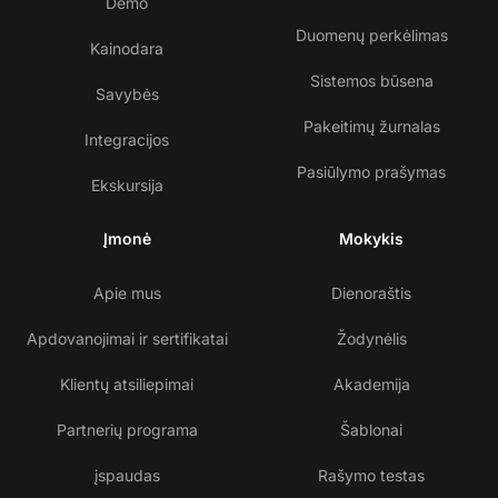
Demo
Duomenų perkėlimas
Kainodara
Sistemos būsena
Savybės
Pakeitimų žurnalas
Integracijos
Pasiūlymo prašymas
Ekskursija
Įmonė
Mokykis
Apie mus
Dienoraštis
Apdovanojimai ir sertifikatai
Žodynėlis
Klientų atsiliepimai
Akademija
Partnerių programa
Šablonai
įspaudas
Rašymo testas