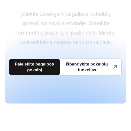
Įdiekite LiveAgent pagalbos pokalbių
sprendimą savo svetainėje. Suteikite
momentinę pagalbą ir padidinkite klientų
pasitenkinimą realaus laiko pokalbiais.
Paleiskite pagalbos
Išbandykite pokalbių
pokalbį
funkcijas