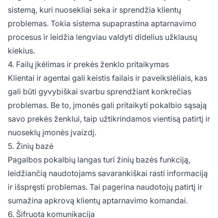
sistemą, kuri nuosekliai seka ir sprendžia klientų
problemas. Tokia sistema supaprastina aptarnavimo
procesus ir leidžia lengviau valdyti didelius užklausų
kiekius.
4. Failų įkėlimas ir prekės ženklo pritaikymas
Klientai ir agentai gali keistis failais ir paveikslėliais, kas
gali būti gyvybiškai svarbu sprendžiant konkrečias
problemas. Be to, įmonės gali pritaikyti pokalbio sąsają
savo prekės ženklui, taip užtikrindamos vientisą patirtį ir
nuoseklų įmonės įvaizdį.
5. Žinių bazė
Pagalbos pokalbių langas turi žinių bazės funkciją,
leidžiančią naudotojams savarankiškai rasti informaciją
ir išspręsti problemas. Tai pagerina naudotojų patirtį ir
sumažina apkrovą klientų aptarnavimo komandai.
6. Šifruota komunikacija