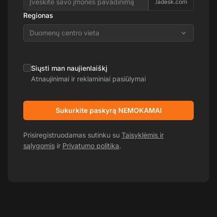
.ladesk.com
Regionas
Duomenų centro vieta
Siųsti man naujienlaiškį
Atnaujinimai ir reklaminiai pasiūlymai
Sukurkite paskyrą NEMOKAMAI
Prisiregistruodamas sutinku su
Taisyklėmis ir
sąlygomis
ir
Privatumo politika
.