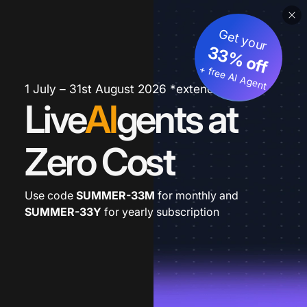
Get your
33% off
+ free AI Agent
1 July – 31st August 2026 *extended
Live
AI
gents at
Zero Cost
Use code
SUMMER-33M
for monthly and
SUMMER-33Y
for yearly subscription