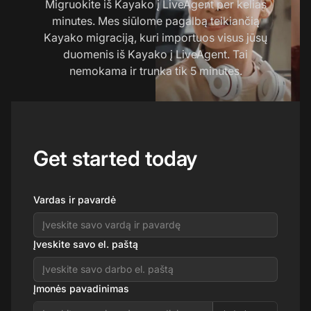
Migruokite iš Kayako į LiveAgent per kelias
minutes. Mes siūlome pagalbą teikiančią
Kayako migraciją, kuri importuos visus jūsų
duomenis iš Kayako į LiveAgent. Tai
nemokama ir trunka tik 5 minutes.
Get started today
Vardas ir pavardė
Įveskite savo el. paštą
Įmonės pavadinimas