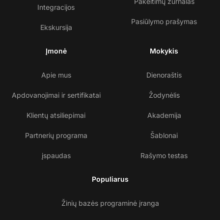
Pakeitimų žurnalas
Integracijos
Pasiūlymo prašymas
Ekskursija
Įmonė
Mokykis
Apie mus
Dienoraštis
Apdovanojimai ir sertifikatai
Žodynėlis
Klientų atsiliepimai
Akademija
Partnerių programa
Šablonai
įspaudas
Rašymo testas
Populiarus
Žinių bazės programinė įranga