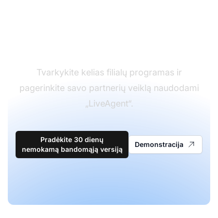
Pagalbos tarnybos
programinės įrangos
lyderis
Tvarkykite kelias filialų programas ir
pagerinkite savo partnerių veiklą naudodami
„LiveAgent“.
Pradėkite 30 dienų
Demonstracija
nemokamą bandomąją versiją