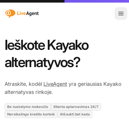
:site.title
Ati
Ieškote Kayako
alternatyvos?
Atraskite, kodėl
LiveAgent
yra geriausias Kayako
alternatyvas rinkoje.
Be nustatymo mokesčio
Kliento aptarnavimas 24/7
Nereikalinga kredito kortelė
Atšaukti bet kada