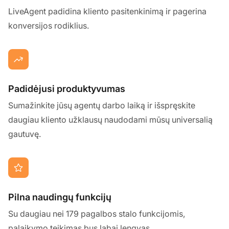
LiveAgent padidina kliento pasitenkinimą ir pagerina
konversijos rodiklius.
Padidėjusi produktyvumas
Sumažinkite jūsų agentų darbo laiką ir išspręskite
daugiau kliento užklausų naudodami mūsų universalią
gautuvę.
Pilna naudingų funkcijų
Su daugiau nei 179 pagalbos stalo funkcijomis,
palaikymo teikimas bus labai lengvas.