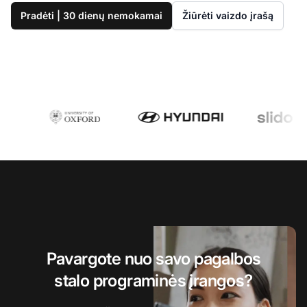
Pradėti | 30 dienų nemokamai
Žiūrėti vaizdo įrašą
Pavargote nuo savo pagalbos
stalo programinės įrangos?