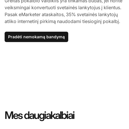
Greitas pokalbio valdiklis yra tinkamas būdas, jei norite
veiksmingai konvertuoti svetainės lankytojus į klientus.
Pasak eMarketer ataskaitos, 35% svetainės lankytojų
atliko internetinį pirkimą naudodami tiesioginį pokalbį.
Pradėti nemokamą bandymą
Mes daugiakalbiai