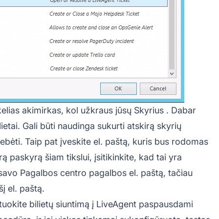
elias akimirkas, kol užkraus jūsų
Skyrius
. Dabar
ilietai. Gali būti naudinga sukurti atskirą skyrių
ebėti. Taip pat įveskite el. paštą, kuris bus rodomas
rą paskyrą šiam tikslui, įsitikinkite, kad tai yra
e savo Pagalbos centro pagalbos el. paštą, tačiau
į el. paštą.
testuokite bilietų siuntimą į LiveAgent paspausdami