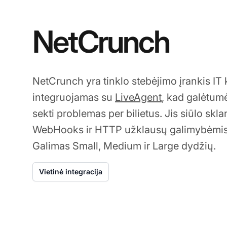
NetCrunch
NetCrunch yra tinklo stebėjimo įrankis I
integruojamas su
LiveAgent
, kad galėtumė
sekti problemas per bilietus. Jis siūlo skl
WebHooks ir HTTP užklausų galimybėmis d
Galimas Small, Medium ir Large dydžių.
Vietinė integracija