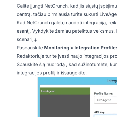
Galite įjungti NetCrunch, kad jis siųstų įspėjim
centrą, tačiau pirmiausia turite sukurti LiveAgen
Kad NetCrunch galėtų naudoti integraciją, reiki
esantį. Vykdykite žemiau pateiktus veiksmus, 
scenarijų.
Paspauskite
Monitoring > Integration Profile
Redaktoriuje turite įvesti naujo integracijos pr
Spauskite
šią nuorodą
, kad sužinotumėte, kur 
integracijos profilį ir išsaugokite.