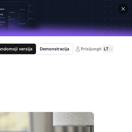
domoji versija
Demonstracija
Prisijungti
LT