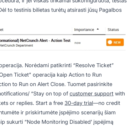
cedūra, ir jei viskas tinkamai sukonfigūruota, testas
Dėl to testinis bilietas turėtų atsirasti jūsų
Pagalbos
 operacija. Norėdami patikrinti “Resolve Ticket”
 “Open Ticket” operacija kaip Action to Run
ction to Run on Alert Close. Tuomet pasirinkite
otifications/ “Stay on top of
customer support
with
ets or replies. Start a free
30-day trial
—no credit
intumėte ir priskirtumėte įspėjimo scenarijų šiam
 kaip sukurti “Node Monitoring Disabled’ įspėjimą