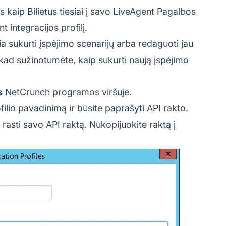
us kaip
Bilietus
tiesiai į savo LiveAgent Pagalbos
t integracijos profilį.
a sukurti įspėjimo scenarijų arba redaguoti jau
kad sužinotumėte, kaip sukurti naują įspėjimo
s
NetCrunch programos viršuje.
ofilio pavadinimą ir būsite paprašyti API rakto.
rasti savo API raktą. Nukopijuokite raktą į