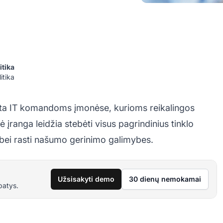
itika
itika
rta IT komandoms įmonėse, kurioms reikalingos
 įranga leidžia stebėti visus pagrindinius tinklo
 bei rasti našumo gerinimo galimybes.
Užsisakyti demo
30 dienų nemokamai
patys.