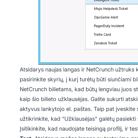
Atsidarys naujas langas ir NetCrunch užtruks k
pasirinkite skyrių, į kurį turėtų būti siunčiami b
NetCrunch bilietams, kad būtų lengviau juos st
kaip šio bilieto užklausėjas. Galite sukurti atski
aktyvus lankytojo el. paštas. Taip pat įveskit
užtikrinkite, kad “Užklausėjas” galėtų pasiekti š
Įsitikinkite, kad naudojate teisingą profilį, ir 