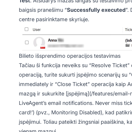
Test
. Atsidarys mažas langas su testavimo pro
baigsis pranešimu “
Successfully executed
”. 
centre
pasirinktame skyriuje.
Bilieto išsprendimo operacijos testavimas
Tačiau ši funkcija neveiks su “Resolve Ticket”
operaciją, turite sukurti įspėjimo scenarijų su
immediately ir “Close Ticket” operacija kaip A
mazgą ir sukurkite [įspėjimą](/features/email-n
LiveAgent’s email notifications. Never miss tick
card!’) (pvz., Monitoring Disabled), kad patikr
įspėjimui. Toliau pateikti žingsniai paaiškina,
vienam mazgui.