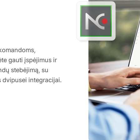
T komandoms,
te gauti įspėjimus ir
andų stebėjimą, su
vipusei integracijai.