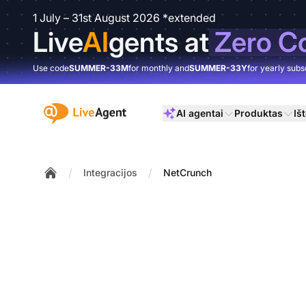
1 July – 31st August 2026 *extended
Live
AI
gents at
Zero C
Use code
SUMMER-33M
for monthly and
SUMMER-33Y
for yearly subs
:site.title
AI agentai
Produktas
Išt
/
/
Integracijos
NetCrunch
Home