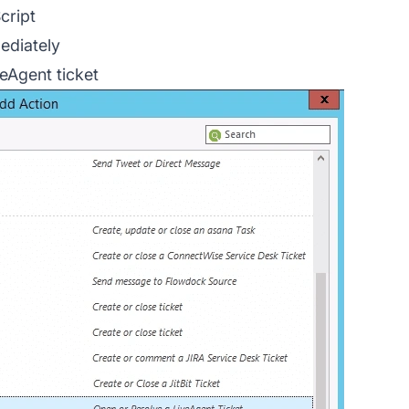
cript
ediately
veAgent ticket