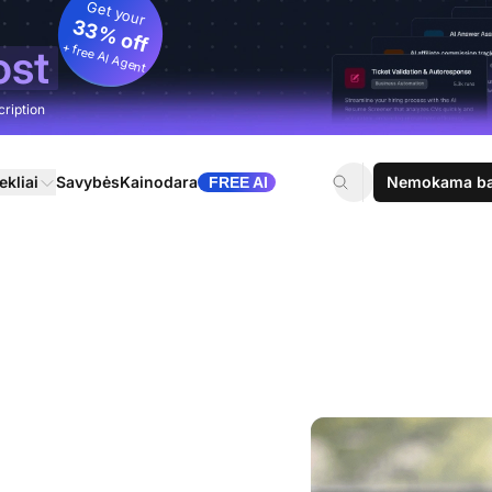
Get your
33% off
+ free AI Agent
ost
cription
ekliai
Savybės
Kainodara
Nemokama ban
FREE AI