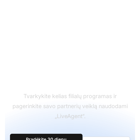
Pagalbos tarnybos
programinės įrangos
lyderis
Tvarkykite kelias filialų programas ir
pagerinkite savo partnerių veiklą naudodami
„LiveAgent“.
Pradėkite 30 dienų