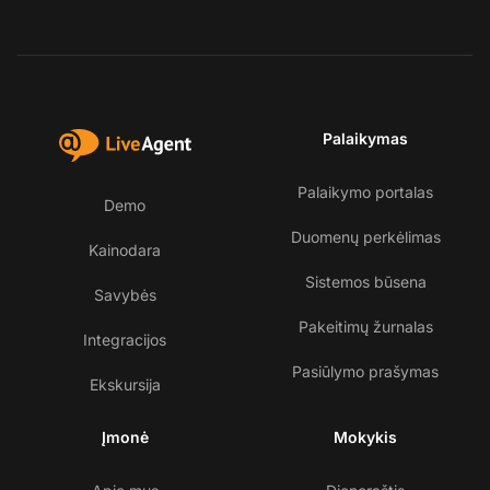
Palaikymas
Palaikymo portalas
Demo
Duomenų perkėlimas
Kainodara
Sistemos būsena
Savybės
Pakeitimų žurnalas
Integracijos
Pasiūlymo prašymas
Ekskursija
Įmonė
Mokykis
Su