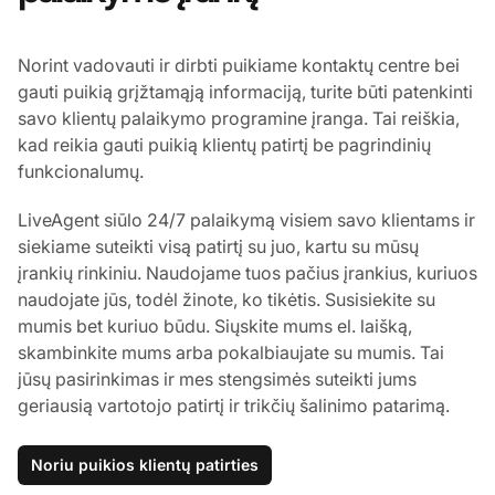
Norint vadovauti ir dirbti puikiame kontaktų centre bei
gauti puikią grįžtamąją informaciją, turite būti patenkinti
savo klientų palaikymo programine įranga. Tai reiškia,
kad reikia gauti puikią klientų patirtį be pagrindinių
funkcionalumų.
LiveAgent siūlo 24/7 palaikymą visiem savo klientams ir
siekiame suteikti visą patirtį su juo, kartu su mūsų
įrankių rinkiniu. Naudojame tuos pačius įrankius, kuriuos
naudojate jūs, todėl žinote, ko tikėtis. Susisiekite su
mumis bet kuriuo būdu. Siųskite mums el. laišką,
skambinkite mums arba pokalbiaujate su mumis. Tai
jūsų pasirinkimas ir mes stengsimės suteikti jums
geriausią vartotojo patirtį ir trikčių šalinimo patarimą.
Noriu puikios klientų patirties