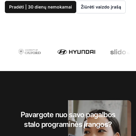
Pradėti | 30 dienų nemokamai
Žiūrėti vaizdo įrašą
Pavargote nuo savo pagalbos
stalo programinės įrangos?