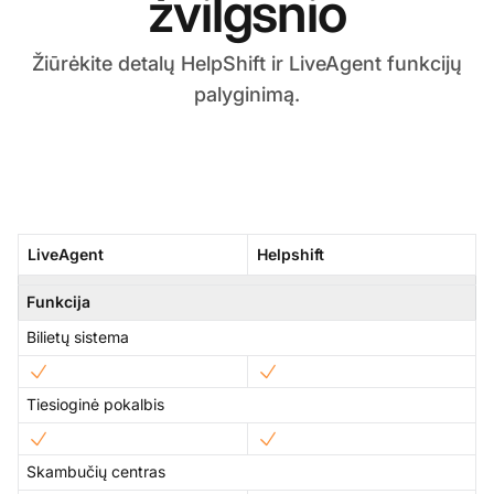
žvilgsnio
Žiūrėkite detalų HelpShift ir LiveAgent funkcijų
palyginimą.
LiveAgent
Helpshift
Funkcija
Bilietų sistema
Tiesioginė pokalbis
Skambučių centras