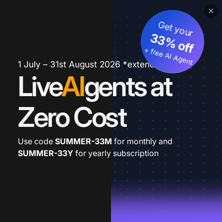
Get your
33% off
+ free AI Agent
1 July – 31st August 2026 *extended
Live
AI
gents at
Zero Cost
Use code
SUMMER-33M
for monthly and
SUMMER-33Y
for yearly subscription