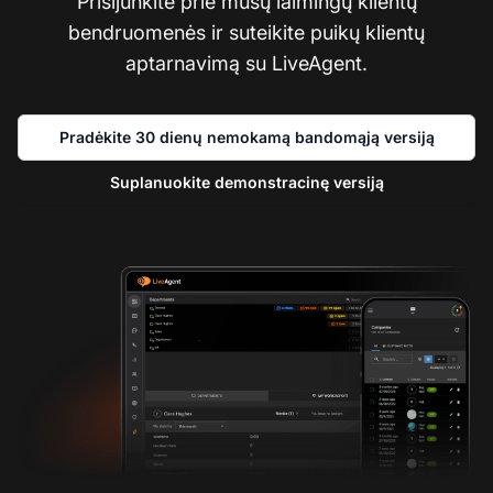
Prisijunkite prie mūsų laimingų klientų
bendruomenės ir suteikite puikų klientų
aptarnavimą su LiveAgent.
Pradėkite 30 dienų nemokamą bandomąją versiją
Suplanuokite demonstracinę versiją