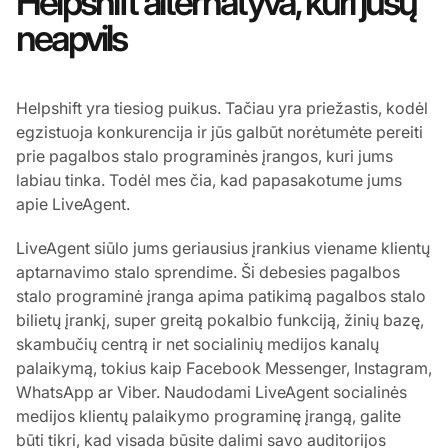
Helpshift alternatyva, kuri jūsų
neapvils
Helpshift yra tiesiog puikus. Tačiau yra priežastis, kodėl
egzistuoja konkurencija ir jūs galbūt norėtumėte pereiti
prie pagalbos stalo programinės įrangos, kuri jums
labiau tinka. Todėl mes čia, kad papasakotume jums
apie LiveAgent.
LiveAgent siūlo jums geriausius įrankius viename klientų
aptarnavimo stalo sprendime. Ši debesies pagalbos
stalo programinė įranga apima patikimą pagalbos stalo
bilietų įrankį, super greitą pokalbio funkciją, žinių bazę,
skambučių centrą ir net socialinių medijos kanalų
palaikymą, tokius kaip Facebook Messenger, Instagram,
WhatsApp ar Viber. Naudodami LiveAgent socialinės
medijos klientų palaikymo programinę įrangą, galite
būti tikri, kad visada būsite dalimi savo auditorijos