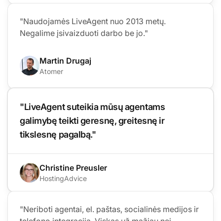
"Naudojamės LiveAgent nuo 2013 metų.
Negalime įsivaizduoti darbo be jo."
Martin Drugaj
Atomer
"LiveAgent suteikia mūsų agentams
galimybę teikti geresnę, greitesnę ir
tikslesnę pagalbą."
Christine Preusler
HostingAdvice
"Neriboti agentai, el. paštas, socialinės medijos ir
telefono integracija. Viskas už mažiau nei