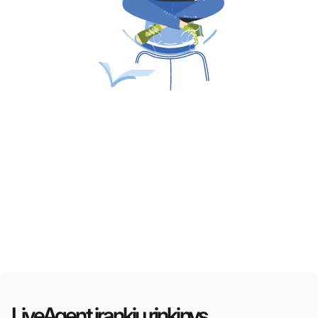
LiveAgent įrankių rinkinys