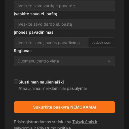
Įveskite savo el. paštą
Įmonės pavadinimas
.ladesk.com
Regionas
Duomenų centro vieta
Siųsti man naujienlaiškį
Atnaujinimai ir reklaminiai pasiūlymai
Sukurkite paskyrą NEMOKAMAI
Prisiregistruodamas sutinku su
Taisyklėmis ir
sąlygomis
ir
Privatumo politika
.