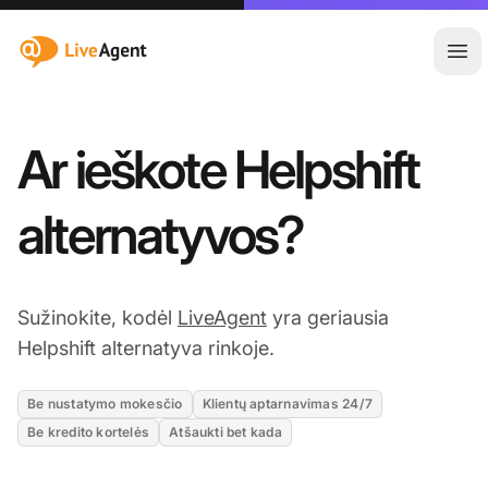
:site.title
Ati
Ar ieškote Helpshift
alternatyvos?
Sužinokite, kodėl
LiveAgent
yra geriausia
Helpshift alternatyva rinkoje.
Be nustatymo mokesčio
Klientų aptarnavimas 24/7
Be kredito kortelės
Atšaukti bet kada