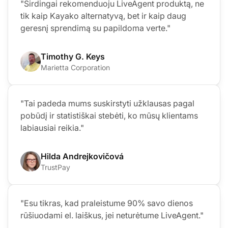
"Širdingai rekomenduoju LiveAgent produktą, ne
tik kaip Kayako alternatyvą, bet ir kaip daug
geresnį sprendimą su papildoma verte."
Timothy G. Keys
Marietta Corporation
"Tai padeda mums suskirstyti užklausas pagal
pobūdį ir statistiškai stebėti, ko mūsų klientams
labiausiai reikia."
Hilda Andrejkovičová
TrustPay
"Esu tikras, kad praleistume 90% savo dienos
rūšiuodami el. laiškus, jei neturėtume LiveAgent."