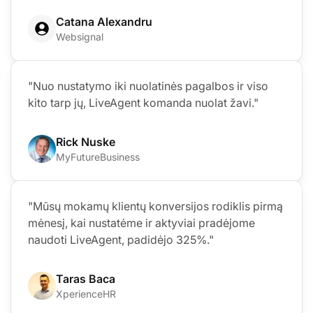
Catana Alexandru
Websignal
"Nuo nustatymo iki nuolatinės pagalbos ir viso
kito tarp jų, LiveAgent komanda nuolat žavi."
Rick Nuske
MyFutureBusiness
"Mūsų mokamų klientų konversijos rodiklis pirmą
mėnesį, kai nustatėme ir aktyviai pradėjome
naudoti LiveAgent, padidėjo 325%."
Taras Baca
XperienceHR