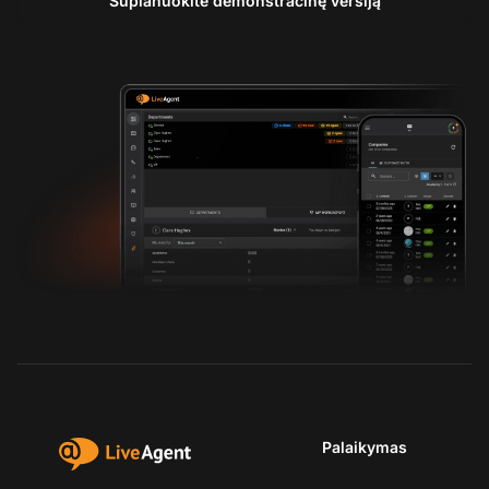
Suplanuokite demonstracinę versiją
Palaikymas