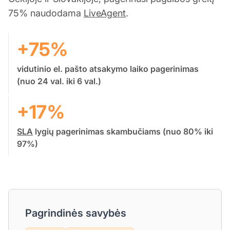
75% naudodama
LiveAgent
.
+75%
vidutinio el. pašto atsakymo laiko pagerinimas
(nuo 24 val. iki 6 val.)
+17%
SLA
lygių pagerinimas skambučiams (nuo 80% iki
97%)
Pagrindinės savybės