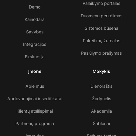
Palaikymo portalas
Demo
Duomenų perkėlimas
Kainodara
Sistemos būsena
Savybės
Pakeitimų žurnalas
Integracijos
Pasiūlymo prašymas
Ekskursija
Įmonė
Mokykis
Apie mus
Dienoraštis
Apdovanojimai ir sertifikatai
Žodynėlis
Klientų atsiliepimai
Akademija
Partnerių programa
Šablonai
įspaudas
Rašymo testas