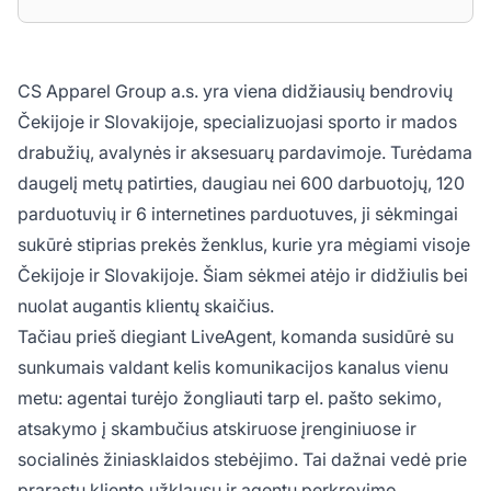
CS Apparel Group a.s. yra viena didžiausių bendrovių
Čekijoje ir Slovakijoje, specializuojasi sporto ir mados
drabužių, avalynės ir aksesuarų pardavimoje. Turėdama
daugelį metų patirties, daugiau nei 600 darbuotojų, 120
parduotuvių ir 6 internetines parduotuves, ji sėkmingai
sukūrė stiprias prekės ženklus, kurie yra mėgiami visoje
Čekijoje ir Slovakijoje. Šiam sėkmei atėjo ir didžiulis bei
nuolat augantis klientų skaičius.
Tačiau prieš diegiant LiveAgent, komanda susidūrė su
sunkumais valdant kelis komunikacijos kanalus vienu
metu: agentai turėjo žongliauti tarp el. pašto sekimo,
atsakymo į skambučius atskiruose įrenginiuose ir
socialinės žiniasklaidos stebėjimo. Tai dažnai vedė prie
prarastų kliento užklausų ir agentų perkrovimo.