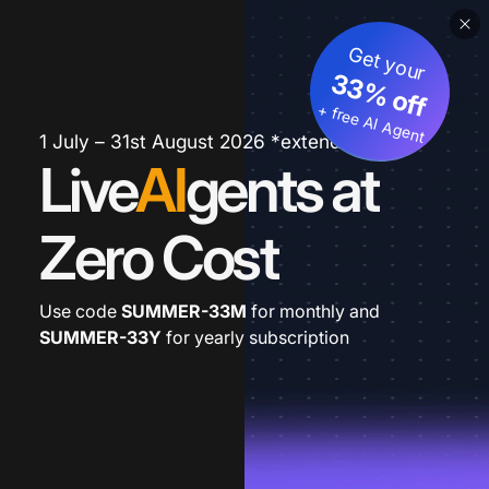
Get your
33% off
+ free AI Agent
1 July – 31st August 2026 *extended
Live
AI
gents at
Zero Cost
Use code
SUMMER-33M
for monthly and
SUMMER-33Y
for yearly subscription