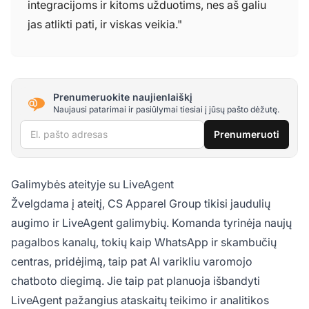
integracijoms ir kitoms užduotims, nes aš galiu
jas atlikti pati, ir viskas veikia."
Prenumeruokite naujienlaiškį
Naujausi patarimai ir pasiūlymai tiesiai į jūsų pašto dėžutę.
El. pašto adresas
Prenumeruoti
Galimybės ateityje su LiveAgent
Žvelgdama į ateitį, CS Apparel Group tikisi jaudulių
augimo ir LiveAgent galimybių. Komanda tyrinėja naujų
pagalbos kanalų, tokių kaip WhatsApp ir skambučių
centras, pridėjimą, taip pat AI varikliu varomojo
chatboto diegimą. Jie taip pat planuoja išbandyti
LiveAgent pažangius ataskaitų teikimo ir analitikos