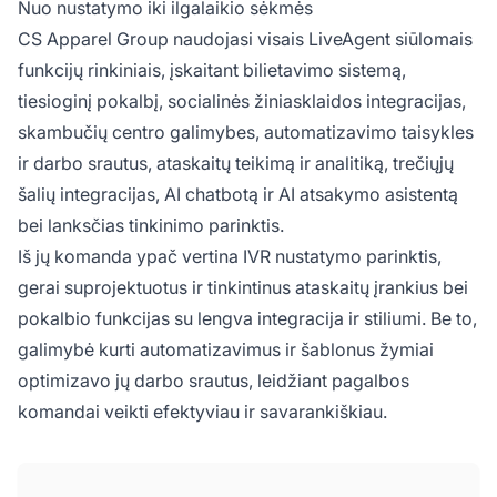
Nuo nustatymo iki ilgalaikio sėkmės
CS Apparel Group naudojasi visais LiveAgent siūlomais
funkcijų rinkiniais, įskaitant bilietavimo sistemą,
tiesioginį pokalbį, socialinės žiniasklaidos integracijas,
skambučių centro galimybes, automatizavimo taisykles
ir darbo srautus, ataskaitų teikimą ir analitiką, trečiųjų
šalių integracijas, AI chatbotą ir AI atsakymo asistentą
bei lanksčias tinkinimo parinktis.
Iš jų komanda ypač vertina IVR nustatymo parinktis,
gerai suprojektuotus ir tinkintinus ataskaitų įrankius bei
pokalbio funkcijas su lengva integracija ir stiliumi. Be to,
galimybė kurti automatizavimus ir šablonus žymiai
optimizavo jų darbo srautus, leidžiant pagalbos
komandai veikti efektyviau ir savarankiškiau.