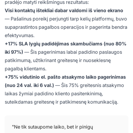
pradėjo matyti reikšmingus rezultatus:
Visi kontaktų ištekliai dabar valdomi iš vieno ekrano
— Pašalinus poreikį perjungti tarp kelių platformų, buvo
supaprastintos pagalbos operacijos ir pagerinta bendra
efektyvumas.
+17% SLA lygių padidėjimas skambučiams (nuo 80%
iki 97%)
— Šis pagerinimas labai padidino paslaugos
patikimumą, užtikrinant greitesnę ir nuoseklesnę
pagalbą klientams.
+75% vidutinio el. pašto atsakymo laiko pagerinimas
(nuo 24 val. iki 6 val.)
— Šis 75% greitesnis atsakymo
laikas žymiai padidino kliento pasitenkinimą,
suteikdamas greitesnę ir patikimesnę komunikaciją.
"Ne tik sutaupome laiko, bet ir pinigų