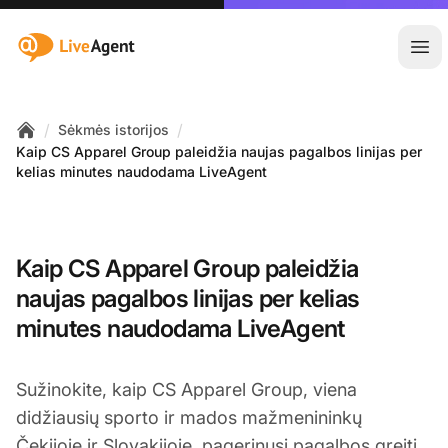
:site.title
Ati
/
/
Sėkmės istorijos
Home
Kaip CS Apparel Group paleidžia naujas pagalbos linijas per
kelias minutes naudodama LiveAgent
Kaip CS Apparel Group paleidžia
naujas pagalbos linijas per kelias
minutes naudodama LiveAgent
Sužinokite, kaip CS Apparel Group, viena
didžiausių sporto ir mados mažmenininkų
Čekijoje ir Slovakijoje, pagerinusi pagalbos greitį