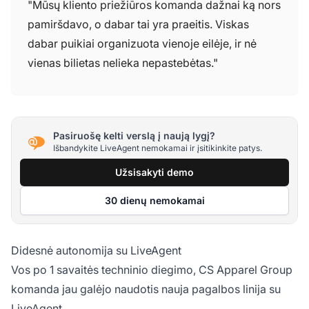
"Mūsų kliento priežiūros komanda dažnai ką nors
pamiršdavo, o dabar tai yra praeitis. Viskas
dabar puikiai organizuota vienoje eilėje, ir nė
vienas bilietas nelieka nepastebėtas."
Pasiruošę kelti verslą į naują lygį?
Išbandykite LiveAgent nemokamai ir įsitikinkite patys.
Užsisakyti demo
30 dienų nemokamai
Didesnė autonomija su LiveAgent
Vos po 1 savaitės techninio diegimo, CS Apparel Group
komanda jau galėjo naudotis nauja pagalbos linija su
LiveAgent.