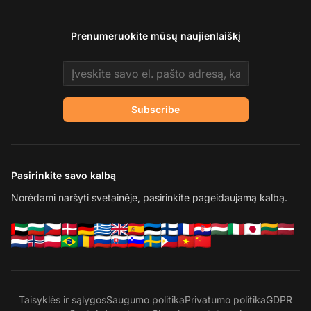
Prenumeruokite mūsų naujienlaiškį
Email address
Subscribe
Pasirinkite savo kalbą
Norėdami naršyti svetainėje, pasirinkite pageidaujamą kalbą.
Taisyklės ir sąlygos
Saugumo politika
Privatumo politika
GDPR