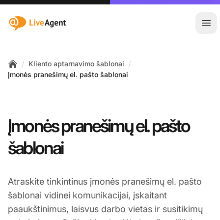
:site.title
Ati
/
/
Kliento aptarnavimo šablonai
Home
Įmonės pranešimų el. pašto šablonai
Įmonės pranešimų el. pašto
šablonai
Atraskite tinkintinus įmonės pranešimų el. pašto
šablonai vidinei komunikacijai, įskaitant
paaukštinimus, laisvus darbo vietas ir susitikimų