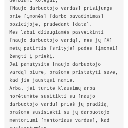
Gerbiami kolegai,
[Naujo darbuotojo vardas] prisijungs
prie [įmonės] [darbo pavadinimas]
pozicijoje, pradedant [data].
Mes labai džiaugiamės pasveikinti
[naujo darbuotojo vardą], nes jų [X]
metų patirtis [srityje] padės [įmonei]
žengti į priekį.
Jei pamatysite [naujo darbuotojo
vardą] biure, prašome pristatyti save,
kad jie jaustųsi namie.
Arba, jei turite klausimų arba
norėtumėte susitikti su [naujo
darbuotojo vardu] prieš jų pradžią,
prašome susisiekti su jų darbuotojo
mentoriumi [mentoriaus vardas], kad