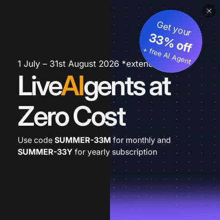
Get your
33% off
+ free AI Agent
1 July – 31st August 2026 *extended
Live
AI
gents at
Zero Cost
Use code
SUMMER-33M
for monthly and
SUMMER-33Y
for yearly subscription