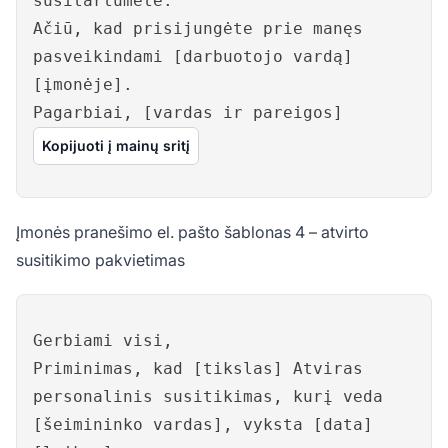
susitartumėte.
Ačiū, kad prisijungėte prie manęs
pasveikindami [darbuotojo vardą]
[įmonėje].
Pagarbiai, [vardas ir pareigos]
Kopijuoti į mainų sritį
Įmonės pranešimo el. pašto šablonas 4 – atvirto
susitikimo pakvietimas
Gerbiami visi,
Priminimas, kad [tikslas] Atviras
personalinis susitikimas, kurį veda
[šeimininko vardas], vyksta [data]