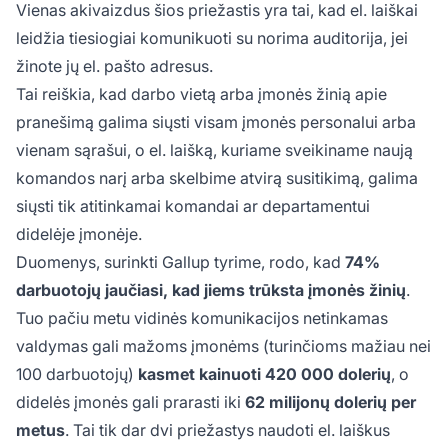
Vienas akivaizdus šios priežastis yra tai, kad el. laiškai
leidžia tiesiogiai komunikuoti su norima auditorija, jei
žinote jų el. pašto adresus.
Tai reiškia, kad darbo vietą arba įmonės žinią apie
pranešimą galima siųsti visam įmonės personalui arba
vienam sąrašui, o el. laišką, kuriame sveikiname naują
komandos narį arba skelbime atvirą susitikimą, galima
siųsti tik atitinkamai komandai ar departamentui
didelėje įmonėje.
Duomenys, surinkti Gallup tyrime, rodo, kad
74%
darbuotojų jaučiasi, kad jiems trūksta įmonės žinių
.
Tuo pačiu metu vidinės komunikacijos netinkamas
valdymas gali mažoms įmonėms (turinčioms mažiau nei
100 darbuotojų)
kasmet kainuoti 420 000 dolerių
, o
didelės įmonės gali prarasti iki
62 milijonų dolerių per
metus
. Tai tik dar dvi priežastys naudoti el. laiškus