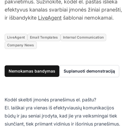
pakvietimus. Sužinokite, kodėl el. paštas išlieka
efektyvus kanalas svarbiai įmonės žiniai pranešti,
ir išbandykite
LiveAgent
šablonai nemokamai.
LiveAgent
Email Templates
Internal Communication
Company News
Nemokamas bandymas
Suplanuoti demonstraciją
Kodėl skelbti įmonės pranešimus el. paštu?
El. laiškai yra vienas iš efektyviausių komunikacijos
būdų ir jau seniai įrodyta, kad jie yra veiksmingai tiek
siunčiant, tiek priimant vidinius ir išorinius pranešimus.