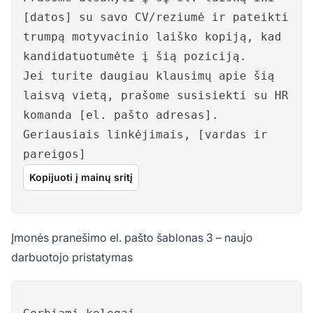
[datos] su savo CV/reziumė ir pateikti
trumpą motyvacinio laiško kopiją, kad
kandidatuotumėte į šią poziciją.
Jei turite daugiau klausimų apie šią
laisvą vietą, prašome susisiekti su HR
komanda [el. pašto adresas].
Geriausiais linkėjimais, [vardas ir
pareigos]
Kopijuoti į mainų sritį
Įmonės pranešimo el. pašto šablonas 3 – naujo
darbuotojo pristatymas