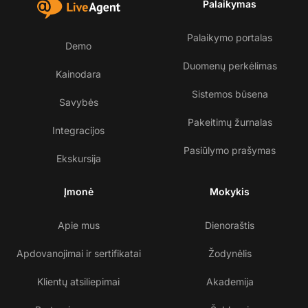
Palaikymas
Palaikymo portalas
Demo
Duomenų perkėlimas
Kainodara
Sistemos būsena
Savybės
Pakeitimų žurnalas
Integracijos
Pasiūlymo prašymas
Ekskursija
Įmonė
Mokykis
Apie mus
Dienoraštis
Apdovanojimai ir sertifikatai
Žodynėlis
Klientų atsiliepimai
Akademija