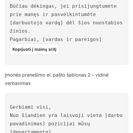
Būčiau dėkingas, jei prisijungtumėte
prie manęs ir pasveikintumėte
[darbuotojo vardą] dėl šios nuostabios
žinios.
Pagarbiai, [vardas ir pareigos]
Kopijuoti į mainų sritį
Įmonės pranešimo el. pašto šablonas 2 – vidinė
verbavimas
Gerbiami visi,
Nuo šiandien yra laisvoji vieta [darbo
pavadinimas] pozicijai mūsų
[departamente].