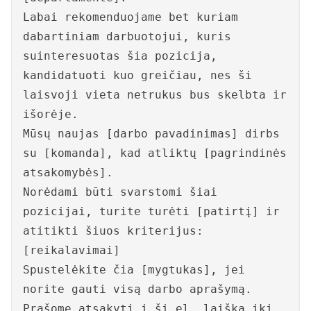
Labai rekomenduojame bet kuriam
dabartiniam darbuotojui, kuris
suinteresuotas šia pozicija,
kandidatuoti kuo greičiau, nes ši
laisvoji vieta netrukus bus skelbta ir
išorėje.
Mūsų naujas [darbo pavadinimas] dirbs
su [komanda], kad atliktų [pagrindinės
atsakomybės].
Norėdami būti svarstomi šiai
pozicijai, turite turėti [patirtį] ir
atitikti šiuos kriterijus:
[reikalavimai]
Spustelėkite čia [mygtukas], jei
norite gauti visą darbo aprašymą.
Prašome atsakyti į šį el. laišką iki