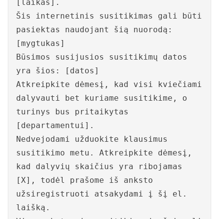
[laikas].
Šis internetinis susitikimas gali būti
pasiektas naudojant šią nuorodą:
[mygtukas]
Būsimos susijusios susitikimų datos
yra šios: [datos]
Atkreipkite dėmesį, kad visi kviečiami
dalyvauti bet kuriame susitikime, o
turinys bus pritaikytas
[departamentui].
Nedvejodami užduokite klausimus
susitikimo metu. Atkreipkite dėmesį,
kad dalyvių skaičius yra ribojamas
[X], todėl prašome iš anksto
užsiregistruoti atsakydami į šį el.
laišką.