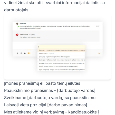
vidinei žiniai skelbti ir svarbiai informacijai dalintis su
darbuotojais.
Įmonės pranešimų el. pašto temų eilutės
Paaukštinimo pranešimas – [darbuotojo vardas]
Sveikiname [darbuotojo vardą] su paaukštinimu
Laisvoji vieta pozicijai [darbo pavadinimas]
Mes atliekame vidinį verbavimą – kandidatuokite į