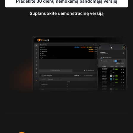
Pradėkite 30 dienų nemokamą bandomąją versiją
Suplanuokite demonstracinę versiją