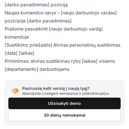
[darbo pavadinimas] poziciją
Naujas komandos narys – [naujo darbuotojo vardas]
pozicijoje [darbo pavadinimas]
Prašome pasveikinti [naujo darbuotojo vardą]
komandoje
[Susitikimo priežastis] Atviras personalinių susitikimas
[data] [laikas]
Priminimas: atviras susitikimas rytoj [laikas] visiems
[departamento] darbuotojams
Pasiruošę kelti verslą į naują lygį?
Išbandykite LiveAgent nemokamai ir įsitikinkite patys.
Užsisakyti demo
30 dienų nemokamai