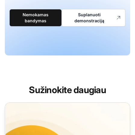
Nemokamas
Suplanuoti
bandymas
demonstraciją
Sužinokite daugiau
Kliento aptarnavimo pasikeitimo el. pašto šablonai