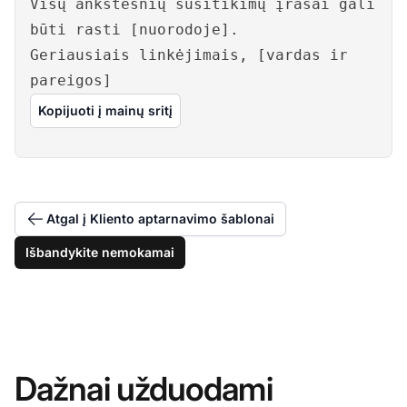
Visų ankstesnių susitikimų įrašai gali
būti rasti [nuorodoje].
Geriausiais linkėjimais, [vardas ir
pareigos]
Kopijuoti į mainų sritį
Atgal į Kliento aptarnavimo šablonai
Išbandykite nemokamai
Dažnai užduodami