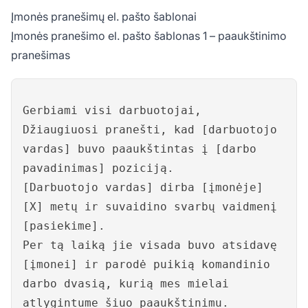
Įmonės pranešimų el. pašto šablonai
Įmonės pranešimo el. pašto šablonas 1 – paaukštinimo
pranešimas
Gerbiami visi darbuotojai,
Džiaugiuosi pranešti, kad [darbuotojo
vardas] buvo paaukštintas į [darbo
pavadinimas] poziciją.
[Darbuotojo vardas] dirba [įmonėje]
[X] metų ir suvaidino svarbų vaidmenį
[pasiekime].
Per tą laiką jie visada buvo atsidavę
[įmonei] ir parodė puikią komandinio
darbo dvasią, kurią mes mielai
atlygintume šiuo paaukštinimu.