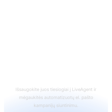
Pasiruošę išbandyti
mūsų įmonės
pranešimų el. pašto
šablonai?
Išsaugokite juos tiesiogiai į LiveAgent ir
mėgaukitės automatizuotų el. pašto
kampanijų siuntinimu.