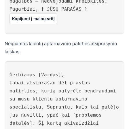
pagalbos – nedvejodami kreipkitės.
Pagarbiai, [ JŪSŲ PARAŠAS ]
Kopijuoti į mainų sritį
Neigiamos klientų aptarnavimo patirties atsiprašymo
laiškas
Gerbiamas [Vardas],
Labai atsiprašau dėl prastos
patirties, kurią patyrėte bendraudami
su mūsų klientų aptarnavimo
specialistu. Suprantu, kaip tai galėjo
jus nuvilti, ypač kai [problemos
detalės]. Šį kartą akivaizdžiai