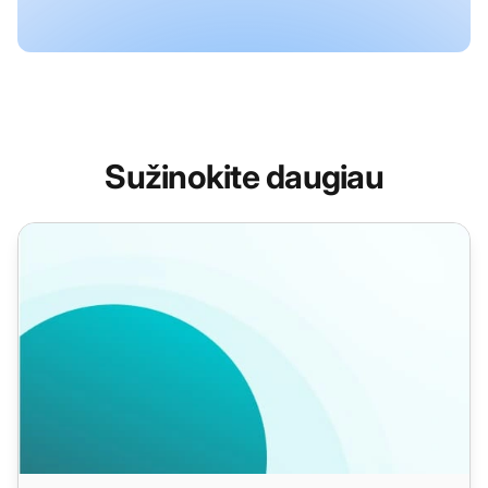
Sužinokite daugiau
Atsisakymo laiškų šablonai