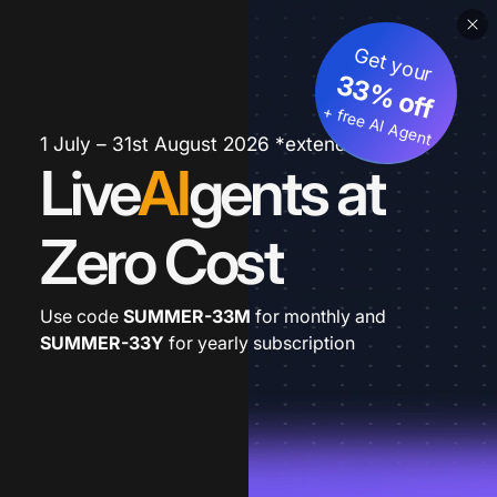
Get your
33% off
+ free AI Agent
1 July – 31st August 2026 *extended
Live
AI
gents at
Zero Cost
Use code
SUMMER-33M
for monthly and
SUMMER-33Y
for yearly subscription