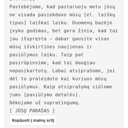
Pastebėjome, kad pastaruoju metu jūsų
ne visada pasiekdavo mūsų [el. laiškų
tipas] laiškai laiku. Duomenų bazėje
įvyko gedimas, bet gera žinia, kad tai
jau išspręsta – dabar gausite visas
mūsų išskirtines naujienas ir
pasiūlymus laiku. Taip pat
pasirūpinsime, kad tai daugiau
nepasikartotų. Labai atsiprašome, jei
dėl to praleidote kai kuriuos mūsų
pasiūlymus. Kaip atsiprašymą siūlome
jums [pasiūlymo detalės].
Dėkojame už supratingumą.
[ JŪSŲ PARAŠAS ]
Kopijuoti į mainų sritį