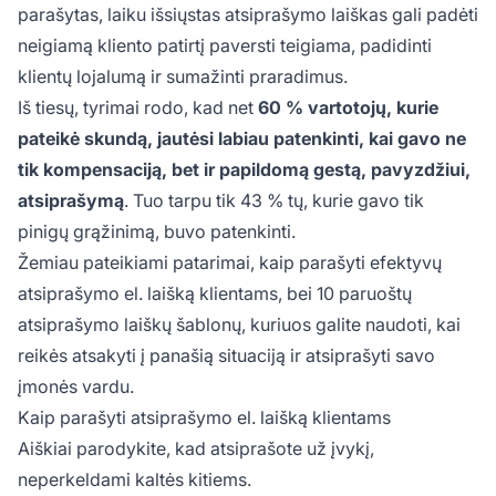
parašytas, laiku išsiųstas atsiprašymo laiškas gali padėti
neigiamą kliento patirtį paversti teigiama, padidinti
klientų lojalumą ir sumažinti praradimus.
Iš tiesų, tyrimai rodo, kad net
60 % vartotojų, kurie
pateikė skundą, jautėsi labiau patenkinti, kai gavo ne
tik kompensaciją, bet ir papildomą gestą, pavyzdžiui,
atsiprašymą
. Tuo tarpu tik 43 % tų, kurie gavo tik
pinigų grąžinimą, buvo patenkinti.
Žemiau pateikiami patarimai, kaip parašyti efektyvų
atsiprašymo el. laišką klientams, bei 10 paruoštų
atsiprašymo laiškų šablonų, kuriuos galite naudoti, kai
reikės atsakyti į panašią situaciją ir atsiprašyti savo
įmonės vardu.
Kaip parašyti atsiprašymo el. laišką klientams
Aiškiai parodykite, kad atsiprašote už įvykį,
neperkeldami kaltės kitiems.