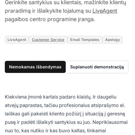
Gerinkite santykius su klientais, mažinkite klientų
praradimą ir išlaikykite lojalumą su
LiveAgent
pagalbos centro programine įranga.
LiveAgent
Customer Service
Email Templates
Apology
Nemokamas išbandymas
Suplanuoti demonstraciją
Kiekviena įmonė kartais padaro klaidų. Ir daugeliu
atvejų paprastas, tačiau profesionalus atsiprašymo el.
laiškas gali pakeisti kliento požiūrį į situaciją į geresnę
pusę ir padėti išlaikyti santykius su juo. Nepriklausomai
nuo to, kas nutiko ir kas buvo kaltas, tinkamai