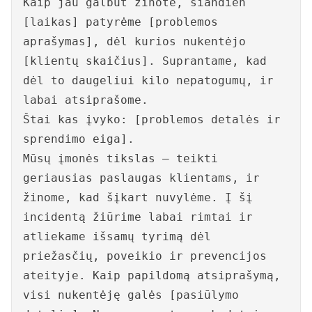
Kaip jau galbūt žinote, šiandien
[laikas] patyrėme [problemos
aprašymas], dėl kurios nukentėjo
[klientų skaičius]. Suprantame, kad
dėl to daugeliui kilo nepatogumų, ir
labai atsiprašome.
Štai kas įvyko: [problemos detalės ir
sprendimo eiga].
Mūsų įmonės tikslas – teikti
geriausias paslaugas klientams, ir
žinome, kad šįkart nuvylėme. Į šį
incidentą žiūrime labai rimtai ir
atliekame išsamų tyrimą dėl
priežasčių, poveikio ir prevencijos
ateityje. Kaip papildomą atsiprašymą,
visi nukentėję galės [pasiūlymo