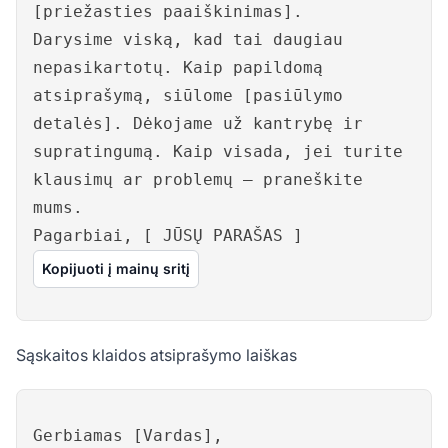
[priežasties paaiškinimas].
Darysime viską, kad tai daugiau
nepasikartotų. Kaip papildomą
atsiprašymą, siūlome [pasiūlymo
detalės]. Dėkojame už kantrybę ir
supratingumą. Kaip visada, jei turite
klausimų ar problemų – praneškite
mums.
Pagarbiai, [ JŪSŲ PARAŠAS ]
Kopijuoti į mainų sritį
Sąskaitos klaidos atsiprašymo laiškas
Gerbiamas [Vardas],