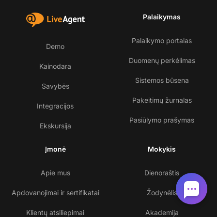
Palaikymas
Palaikymo portalas
Demo
Duomenų perkėlimas
Kainodara
Sistemos būsena
Savybės
Pakeitimų žurnalas
Integracijos
Pasiūlymo prašymas
Ekskursija
Įmonė
Mokykis
Apie mus
Dienoraštis
Apdovanojimai ir sertifikatai
Žodynėlis
Klientų atsiliepimai
Akademija