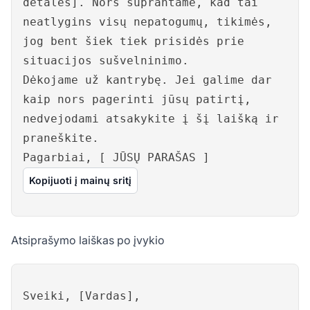
detalės]. Nors suprantame, kad tai
neatlygins visų nepatogumų, tikimės,
jog bent šiek tiek prisidės prie
situacijos sušvelninimo.
Dėkojame už kantrybę. Jei galime dar
kaip nors pagerinti jūsų patirtį,
nedvejodami atsakykite į šį laišką ir
praneškite.
Pagarbiai, [ JŪSŲ PARAŠAS ]
Kopijuoti į mainų sritį
Atsiprašymo laiškas po įvykio
Sveiki, [Vardas],