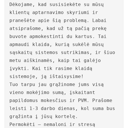
Dėkojame, kad susisiekėte su mūsų
klientų aptarnavimo skyriumi ir
pranešėte apie šią problemą. Labai
atsiprašome, kad už tą pačią prekę
buvote apmokestinti du kartus. Tai
apmaudi klaida, kurią sukėlė mūsų
sąskaitų sistemos sutrikimas, ir šiuo
metu aiškinamės, kaip tai galėjo
įvykti. Kai tik rasime klaidą
sistemoje, ją ištaisysime!
Tuo tarpu jau grąžinome jums visą
vieno mokėjimo sumą, įskaitant
papildomus mokesčius ir PVM. Prašome
leisti 1-3 darbo dienas, kol suma bus
grąžinta į jūsų kortelę.
Permokėti – nemaloni ir stresą