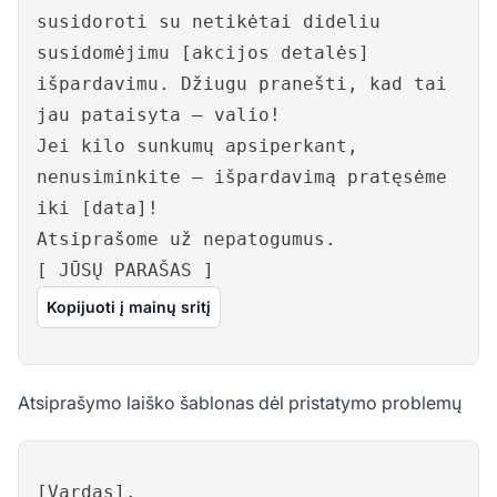
susidoroti su netikėtai dideliu
susidomėjimu [akcijos detalės]
išpardavimu. Džiugu pranešti, kad tai
jau pataisyta – valio!
Jei kilo sunkumų apsiperkant,
nenusiminkite – išpardavimą pratęsėme
iki [data]!
Atsiprašome už nepatogumus.
[ JŪSŲ PARAŠAS ]
Kopijuoti į mainų sritį
Atsiprašymo laiško šablonas dėl pristatymo problemų
[Vardas],