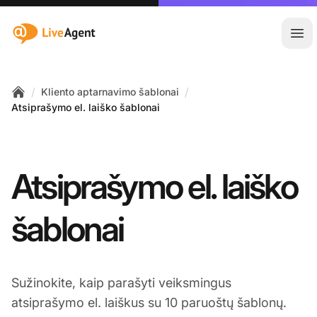
:site.title
Ati
/
/
Kliento aptarnavimo šablonai
Home
Atsiprašymo el. laiško šablonai
Atsiprašymo el. laiško
šablonai
Sužinokite, kaip parašyti veiksmingus
atsiprašymo el. laiškus su 10 paruoštų šablonų.