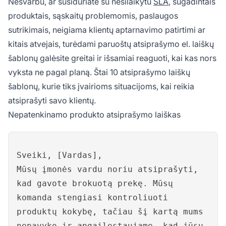
Nesvarbu, ar susiduriate su nesilaikytu
SLA
, sugadintais
produktais, sąskaitų problemomis, paslaugos
sutrikimais, neigiama klientų aptarnavimo patirtimi ar
kitais atvejais, turėdami paruoštų atsiprašymo el. laiškų
šablonų galėsite greitai ir išsamiai reaguoti, kai kas nors
vyksta ne pagal planą. Štai 10 atsiprašymo laiškų
šablonų, kurie tiks įvairioms situacijoms, kai reikia
atsiprašyti savo klientų.
Nepatenkinamo produkto atsiprašymo laiškas
Sveiki, [Vardas],
Mūsų įmonės vardu noriu atsiprašyti,
kad gavote brokuotą prekę. Mūsų
komanda stengiasi kontroliuoti
produktų kokybę, tačiau šį kartą mums
nepavyko ir apgailestaujame, kad jūsų