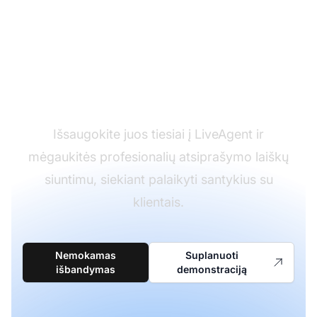
Pasiruošę išbandyti
mūsų atsiprašymo el.
laiškų šablonus?
Išsaugokite juos tiesiai į LiveAgent ir
mėgaukitės profesionalių atsiprašymo laiškų
siuntimu, siekiant palaikyti santykius su
klientais.
Nemokamas
Suplanuoti
išbandymas
demonstraciją