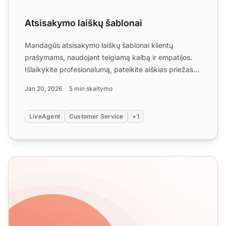
Atsisakymo laiškų šablonai
Mandagūs atsisakymo laiškų šablonai klientų
prašymams, naudojant teigiamą kalbą ir empatijos.
Išlaikykite profesionalumą, pateikite aiškias priežastis
ir siūlyk...
Jan 20, 2026
5 min skaitymo
LiveAgent
Customer Service
+1
Kaip atsiprašyti kliento