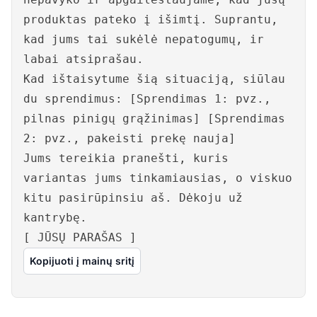
produktas pateko į išimtį. Suprantu,
kad jums tai sukėlė nepatogumų, ir
labai atsiprašau.
Kad ištaisytume šią situaciją, siūlau
du sprendimus: [Sprendimas 1: pvz.,
pilnas pinigų grąžinimas] [Sprendimas
2: pvz., pakeisti prekę nauja]
Jums tereikia pranešti, kuris
variantas jums tinkamiausias, o viskuo
kitu pasirūpinsiu aš. Dėkoju už
kantrybę.
[ JŪSŲ PARAŠAS ]
Kopijuoti į mainų sritį