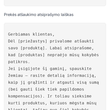
Prekės atšaukimo atsiprašymo laiškas
Gerbiamas klientas,
Dėl [priežastys] privalome atšaukti
savo [produktą]. Labai atsiprašome,
kad [produktas] nepraėjo mūsų kokybės
patikros.
Jei įsigijote šį gaminį, spauskite
žemiau – rasite detalią informaciją,
kaip jį grąžinti ir atgauti visą sumą
(bei gauti šiek tiek papildomos
kompensacijos). Ir toliau sieksime
kurti produktus, kuriuos mėgsta mūsų
klientai, tačiau nuo šiol kokybės