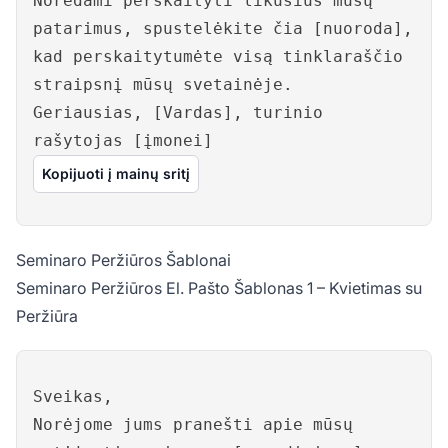
Norėdami perskaityti likusius mūsų
patarimus, spustelėkite čia [nuoroda],
kad perskaitytumėte visą tinklaraščio
straipsnį mūsų svetainėje.
Geriausias, [Vardas], turinio
rašytojas [įmonei]
Kopijuoti į mainų sritį
Seminaro Peržiūros Šablonai
Seminaro Peržiūros El. Pašto Šablonas 1 – Kvietimas su
Peržiūra
Sveikas,
Norėjome jums pranešti apie mūsų