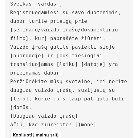
Sveikas [vardas],
Registruodamiesi su savo duomenimis,
dabar turite prieigą prie
[seminaro/vaizdo įrašo/dokumentinio
filmo], kurį paprašėte žiūrėti.
Vaizdo įrašą galite pasiekti šioje
[nuorodoje] ir [bus tiesiogiai
transliuojamas [laiku] [datoje] yra
prieinamas dabar].
Peržiūrėkite mūsų svetainę, jei norite
daugiau vaizdo įrašų, susijusių su
[tema], kurie jums taip pat gali būti
įdomūs.
[Daugiau vaizdo įrašų]
Ačiū, kad žiūrėjote! [Įmonė]
Kopijuoti į mainų sritį