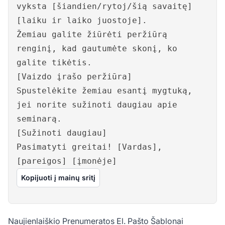
vyksta [šiandien/rytoj/šią savaitę]
[laiku ir laiko juostoje].
Žemiau galite žiūrėti peržiūrą
renginį, kad gautumėte skonį, ko
galite tikėtis.
[Vaizdo įrašo peržiūra]
Spustelėkite žemiau esantį mygtuką,
jei norite sužinoti daugiau apie
seminarą.
[Sužinoti daugiau]
Pasimatyti greitai! [Vardas],
[pareigos] [įmonėje]
Kopijuoti į mainų sritį
Naujienlaiškio Prenumeratos El. Pašto Šablonai