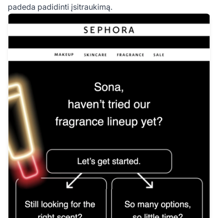
padeda padidinti įsitraukimą.