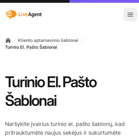
:site.title
Ati
/
/
Kliento aptarnavimo šablonai
Home
Turinio El. Pašto Šablonai
Turinio El. Pašto
Šablonai
Naršykite įvairius turinio el. pašto šablonų, kad
pritrauktumėte naujus sekėjus ir sukurtumėte