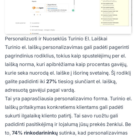
Personalizuoti ir Nuoseklūs Turinio El. Laiškai
Turinio el. laiškų personalizavimas gali padėti pagerinti
pagrindinius rodiklius, tokius kaip spustelėjimų per el.
laišką norma, kuri apibrėžiama kaip procentas gavėjų,
kurie seka nuorodą el. laiške į išorinę svetainę. Šį rodiklį
galite padidinti iki
27%
tiesiog siunčiant el. laišką,
adresuotą gavėjui pagal vardą.
Tai yra paprasčiausia personalizavimo forma. Turinio el.
laiškų pritaikymas konkretiems klientams gali padėti
sukurti ilgalaikę kliento patirtį. Tai savo ruožtu gali
padidinti pasitikėjimą ir lojalumą jūsų prekės ženklui. Be
to,
74% rinkodarininkų
sutinka, kad personalizavimas