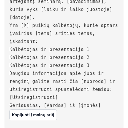
artėjantį seminarą, [pavadinimas],
kuris vyks [laiku ir laiko juostoje]
[datoje].
Yra [X] puikių kalbėtojų, kurie aptars
įvairias [tema] srities temas,
įskaitant:
Kalbėtojas ir prezentacija 1
Kalbėtojas ir prezentacija 2
Kalbėtojas ir prezentacija 3
Daugiau informacijos apie juos ir
renginį galite rasti čia [nuoroda] ir
užsiregistruoti spustelėdami žemiau:
[Užsiregistruoti]
Geriausias, [Vardas] iš [įmonės]
Kopijuoti į mainų sritį