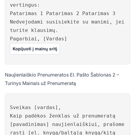
vertingus:
Patarimas 1 Patarimas 2 Patarimas 3
Nedvejodami susisiekite su manimi, jei
turite klausimų.
Pagarbiai, [Vardas]
Kopijuoti į mainų sritį
Naujienlaiškio Prenumeratos El. Pašto Šablonas 2 –
Turinys Mainais už Prenumeratą
Sveikas [vardas],
Kaip padėkos ženklas už prenumeratą
[pavadinimas] naujienlaiškiui, prašome
rasti [el. knygą/baltąją knygą/kitą