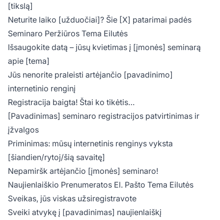
[tikslą]
Neturite laiko [užduočiai]? Šie [X] patarimai padės
Seminaro Peržiūros Tema Eilutės
Išsaugokite datą – jūsų kvietimas į [įmonės] seminarą
apie [tema]
Jūs nenorite praleisti artėjančio [pavadinimo]
internetinio renginį
Registracija baigta! Štai ko tikėtis…
[Pavadinimas] seminaro registracijos patvirtinimas ir
įžvalgos
Priminimas: mūsų internetinis renginys vyksta
[šiandien/rytoj/šią savaitę]
Nepamiršk artėjančio [įmonės] seminaro!
Naujienlaiškio Prenumeratos El. Pašto Tema Eilutės
Sveikas, jūs viskas užsiregistravote
Sveiki atvykę į [pavadinimas] naujienlaiškį