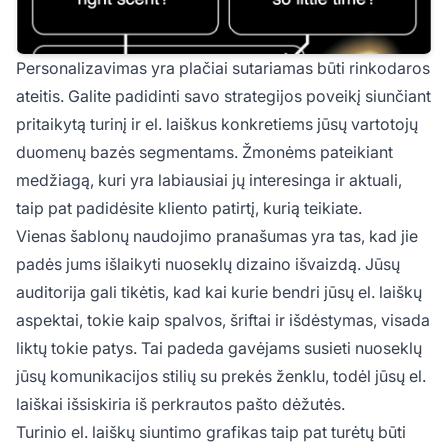
Personalizavimas yra plačiai sutariamas būti rinkodaros
ateitis. Galite padidinti savo strategijos poveikį siunčiant
pritaikytą turinį ir el. laiškus konkretiems jūsų vartotojų
duomenų bazės segmentams. Žmonėms pateikiant
medžiagą, kuri yra labiausiai jų interesinga ir aktuali,
taip pat padidėsite kliento patirtį, kurią teikiate.
Vienas šablonų naudojimo pranašumas yra tas, kad jie
padės jums išlaikyti nuoseklų dizaino išvaizdą. Jūsų
auditorija gali tikėtis, kad kai kurie bendri jūsų el. laiškų
aspektai, tokie kaip spalvos, šriftai ir išdėstymas, visada
liktų tokie patys. Tai padeda gavėjams susieti nuoseklų
jūsų komunikacijos stilių su prekės ženklu, todėl jūsų el.
laiškai išsiskiria iš perkrautos pašto dėžutės.
Turinio el. laiškų siuntimo grafikas taip pat turėtų būti