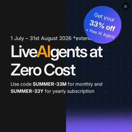
Get your
33% off
+ free AI Agent
1 July – 31st August 2026 *extended
Live
AI
gents at
Zero Cost
Use code
SUMMER-33M
for monthly and
SUMMER-33Y
for yearly subscription