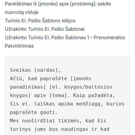
Pareiškimas iš [įmonės] apie [problemą]: sekite
nuorodą viduje
Turinio El. Pašto Šablono Idėjos
Užrakinto Turinio El. Pašto Šablonai
Užrakinto Turinio El. Pašto Šablonas 1 – Prenumeratos
Patvirtinimas
Sveikas [vardas],
Ačiū, kad paprašėte [įmonės
pavadinimas] [el. knygos/baltosios
knygos] apie [tema]. Kaip pažadėta,
šis el. laiškas apima medžiagą, kurios
paprašėte gauti.
Mes nuoširdžiai tikimės, kad šis
turinys jums bus naudingas ir kad