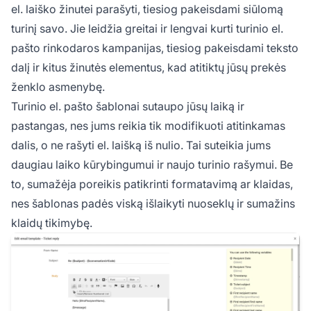
el. laiško žinutei parašyti, tiesiog pakeisdami siūlomą
turinį savo. Jie leidžia greitai ir lengvai kurti turinio el.
pašto rinkodaros kampanijas, tiesiog pakeisdami teksto
dalį ir kitus žinutės elementus, kad atitiktų jūsų prekės
ženklo asmenybę.
Turinio el. pašto šablonai sutaupo jūsų laiką ir
pastangas, nes jums reikia tik modifikuoti atitinkamas
dalis, o ne rašyti el. laišką iš nulio. Tai suteikia jums
daugiau laiko kūrybingumui ir naujo turinio rašymui. Be
to, sumažėja poreikis patikrinti formatavimą ar klaidas,
nes šablonas padės viską išlaikyti nuoseklų ir sumažins
klaidų tikimybę.