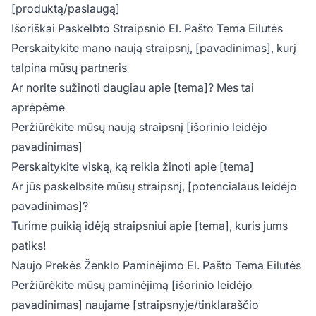
[produktą/paslaugą]
Išoriškai Paskelbto Straipsnio El. Pašto Tema Eilutės
Perskaitykite mano naują straipsnį, [pavadinimas], kurį
talpina mūsų partneris
Ar norite sužinoti daugiau apie [tema]? Mes tai
aprėpėme
Peržiūrėkite mūsų naują straipsnį [išorinio leidėjo
pavadinimas]
Perskaitykite viską, ką reikia žinoti apie [tema]
Ar jūs paskelbsite mūsų straipsnį, [potencialaus leidėjo
pavadinimas]?
Turime puikią idėją straipsniui apie [tema], kuris jums
patiks!
Naujo Prekės Ženklo Paminėjimo El. Pašto Tema Eilutės
Peržiūrėkite mūsų paminėjimą [išorinio leidėjo
pavadinimas] naujame [straipsnyje/tinklaraščio