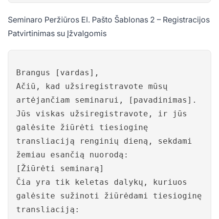
Seminaro Peržiūros El. Pašto Šablonas 2 – Registracijos
Patvirtinimas su Įžvalgomis
Brangus [vardas],
Ačiū, kad užsiregistravote mūsų
artėjančiam seminarui, [pavadinimas].
Jūs viskas užsiregistravote, ir jūs
galėsite žiūrėti tiesioginę
transliaciją renginių dieną, sekdami
žemiau esančią nuorodą:
[Žiūrėti seminarą]
Čia yra tik keletas dalykų, kuriuos
galėsite sužinoti žiūrėdami tiesioginę
transliaciją: