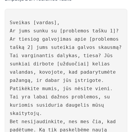
Sveikas [vardas],
Ar jums sunku su [problemos tašku 1]?
Ar tiesiog galvojimas apie [problemos
tašką 2] jums suteikia galvos skausmą?
Tai varginantis dalykas, tiesa? Jūs
sunkiai dirbote [užduočiai] kelias
valandas, kovojote, kad padarytumėte
pažangą, ir dabar jūs įstrigote.
Patikėkite mumis, jūs nėsite vieni.
Tai yra labai dažnos problemos, su
kuriomis susiduria daugelis mūsų
skaitytojų.
Bet nesijaudinkite, nes mes čia, kad
padėtume. Ką tik paskelbėme naują