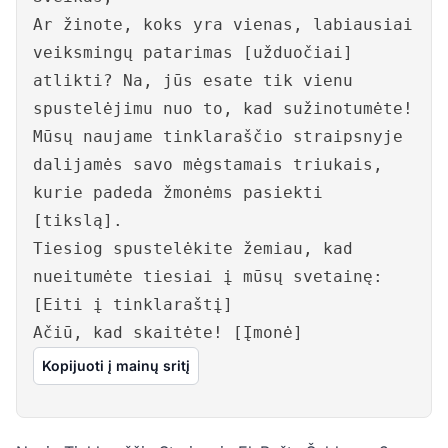
Ar žinote, koks yra vienas, labiausiai
veiksmingų patarimas [užduočiai]
atlikti? Na, jūs esate tik vienu
spustelėjimu nuo to, kad sužinotumėte!
Mūsų naujame tinklaraščio straipsnyje
dalijamės savo mėgstamais triukais,
kurie padeda žmonėms pasiekti
[tikslą].
Tiesiog spustelėkite žemiau, kad
nueitumėte tiesiai į mūsų svetainę:
[Eiti į tinklaraštį]
Ačiū, kad skaitėte! [Įmonė]
Kopijuoti į mainų sritį