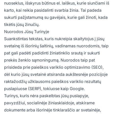
nuoseklus, išskyrus būtinus el. laiškus, kurie siunčiami iš
karto, kai reikia pasidalinti svarbia žinia. Tai padeda
sukurti pažįstamumą su gavėjais, kurie gali žinoti, kada
tikėtis jūsų žinučių.
Nuorodos Jūsų Turinyje
Suankstintas tekstas, kuris nukreipia skaitytojus į jūsų
svetainę iš išorinių šaltinių, vadinamas nuorodomis, taip
pat gali padėti padidinti žiniatinklio srautą ir sukurti
prekės ženklo sąmoningumą. Nuorodos taip pat
prisideda prie paieškos variklio optimizavimo (SEO),
dėl kurio jūsų svetainė atsiranda aukštesnėje pozicijoje
raktažodžių užklausoms paieškos variklio rezultatų
puslapiuose (SERP), tokiuose kaip Google.
Turinys, kuris nėra paskelbtas jūsų puslapyje,
pavyzdžiui, socialinėje žiniasklaidoje, atskirame
dokumente arba išorinėje tinklaraščio ar svetainėje,