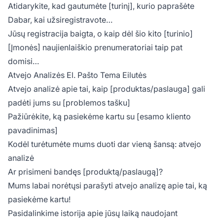
Atidarykite, kad gautumėte [turinį], kurio paprašėte
Dabar, kai užsiregistravote…
Jūsų registracija baigta, o kaip dėl šio kito [turinio]
[Įmonės] naujienlaiškio prenumeratoriai taip pat
domisi…
Atvejo Analizės El. Pašto Tema Eilutės
Atvejo analizė apie tai, kaip [produktas/paslauga] gali
padėti jums su [problemos tašku]
Pažiūrėkite, ką pasiekėme kartu su [esamo kliento
pavadinimas]
Kodėl turėtumėte mums duoti dar vieną šansą: atvejo
analizė
Ar prisimeni bandęs [produktą/paslaugą]?
Mums labai norėtųsi parašyti atvejo analizę apie tai, ką
pasiekėme kartu!
Pasidalinkime istorija apie jūsų laiką naudojant