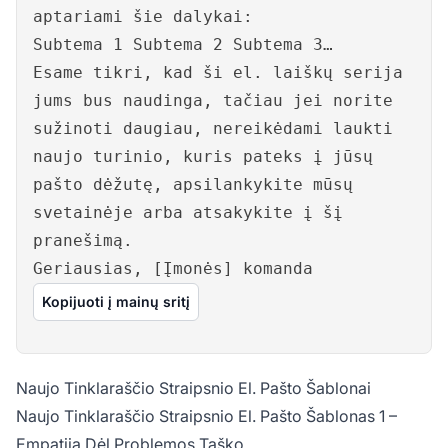
aptariami šie dalykai:
Subtema 1 Subtema 2 Subtema 3…
Esame tikri, kad ši el. laiškų serija
jums bus naudinga, tačiau jei norite
sužinoti daugiau, nereikėdami laukti
naujo turinio, kuris pateks į jūsų
pašto dėžutę, apsilankykite mūsų
svetainėje arba atsakykite į šį
pranešimą.
Geriausias, [Įmonės] komanda
Kopijuoti į mainų sritį
Naujo Tinklaraščio Straipsnio El. Pašto Šablonai
Naujo Tinklaraščio Straipsnio El. Pašto Šablonas 1 –
Empatija Dėl Problemos Taško