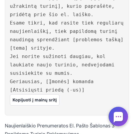
užrakintą turinį], kurio paprašėte,
pridėtą prie šio el. laiško.
Esame tikri, kad rasite tiek reguliarų
naujienlaiškį, tiek papildomą turinį
naudingą sprendžiant [problemos tašką]
[tema] srityje.
Jei norite sužinoti daugiau, kol
laukiate naujo turinio, nedvejodami
susisiekite su mumis.
Geriausias, [Įmonės] komanda
[Atsisiųsti priedą (-us)]
Kopijuoti į mainų sritį
Naujienlaiškio Prenumeratos El. Pašto Šablonas 3 –