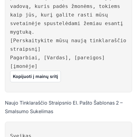
vadovą, kuris padės žmonėms, tokiems
kaip jūs, kurį galite rasti mūsų
svetainėje spustelėdami žemiau esantį
mygtuką.
[Perskaitykite mūsų naują tinklaraščio
straipsnį]
Pagarbiai, [Vardas], [pareigos]
[įmonėje]
Kopijuoti į mainų sritį
Naujo Tinklaraščio Straipsnio El. Pašto Šablonas 2 –
Smalsumo Sukelimas
Sveikas,