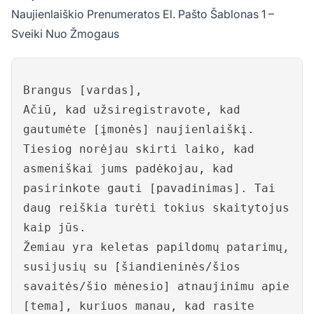
Naujienlaiškio Prenumeratos El. Pašto Šablonas 1 –
Sveiki Nuo Žmogaus
Brangus [vardas],
Ačiū, kad užsiregistravote, kad
gautumėte [įmonės] naujienlaiškį.
Tiesiog norėjau skirti laiko, kad
asmeniškai jums padėkojau, kad
pasirinkote gauti [pavadinimas]. Tai
daug reiškia turėti tokius skaitytojus
kaip jūs.
Žemiau yra keletas papildomų patarimų,
susijusių su [šiandieninės/šios
savaitės/šio mėnesio] atnaujinimu apie
[tema], kuriuos manau, kad rasite