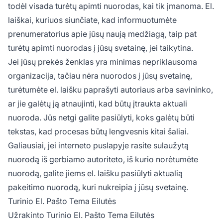
todėl visada turėtų apimti nuorodas, kai tik įmanoma. El.
laiškai, kuriuos siunčiate, kad informuotumėte
prenumeratorius apie jūsų naują medžiagą, taip pat
turėtų apimti nuorodas į jūsų svetainę, jei taikytina.
Jei jūsų prekės ženklas yra minimas nepriklausoma
organizacija, tačiau nėra nuorodos į jūsų svetainę,
turėtumėte el. laišku paprašyti autoriaus arba savininko,
ar jie galėtų ją atnaujinti, kad būtų įtraukta aktuali
nuoroda. Jūs netgi galite pasiūlyti, koks galėtų būti
tekstas, kad procesas būtų lengvesnis kitai šaliai.
Galiausiai, jei interneto puslapyje rasite sulaužytą
nuorodą iš gerbiamo autoriteto, iš kurio norėtumėte
nuorodą, galite jiems el. laišku pasiūlyti aktualią
pakeitimo nuorodą, kuri nukreipia į jūsų svetainę.
Turinio El. Pašto Tema Eilutės
Užrakinto Turinio El. Pašto Tema Eilutės