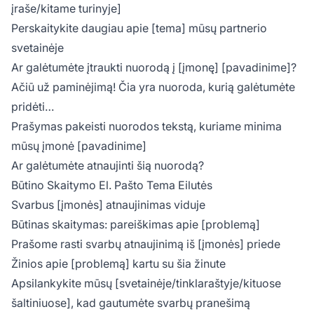
įraše/kitame turinyje]
Perskaitykite daugiau apie [tema] mūsų partnerio
svetainėje
Ar galėtumėte įtraukti nuorodą į [įmonę] [pavadinime]?
Ačiū už paminėjimą! Čia yra nuoroda, kurią galėtumėte
pridėti…
Prašymas pakeisti nuorodos tekstą, kuriame minima
mūsų įmonė [pavadinime]
Ar galėtumėte atnaujinti šią nuorodą?
Būtino Skaitymo El. Pašto Tema Eilutės
Svarbus [įmonės] atnaujinimas viduje
Būtinas skaitymas: pareiškimas apie [problemą]
Prašome rasti svarbų atnaujinimą iš [įmonės] priede
Žinios apie [problemą] kartu su šia žinute
Apsilankykite mūsų [svetainėje/tinklaraštyje/kituose
šaltiniuose], kad gautumėte svarbų pranešimą