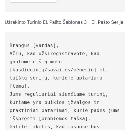
Užrakinto Turinio El. Pašto Šablonas 3 – El. Pašto Serija
Brangus [vardas],
Ačiū, kad užsiregistravote, kad
gautumėte šią mūsų
[kasdieninių/savaitės/mėnesio] el.
laiškų seriją, kurioje aptariama
[tema].
Jums reguliariai siunčiame turinį,
kuriame yra puikios įžvalgos ir
praktiniai patarimai, kurie padės jums
išspręsti [problemos tašką].
Galite tikėtis, kad mūsuose bus