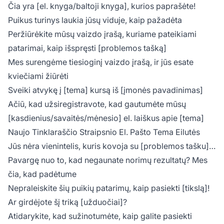
Čia yra [el. knyga/baltoji knyga], kurios paprašėte!
Puikus turinys laukia jūsų viduje, kaip pažadėta
Peržiūrėkite mūsų vaizdo įrašą, kuriame pateikiami
patarimai, kaip išspręsti [problemos tašką]
Mes surengėme tiesioginį vaizdo įrašą, ir jūs esate
kviečiami žiūrėti
Sveiki atvykę į [tema] kursą iš [įmonės pavadinimas]
Ačiū, kad užsiregistravote, kad gautumėte mūsų
[kasdienius/savaitės/mėnesio] el. laiškus apie [tema]
Naujo Tinklaraščio Straipsnio El. Pašto Tema Eilutės
Jūs nėra vienintelis, kuris kovoja su [problemos tašku]…
Pavargę nuo to, kad negaunate norimų rezultatų? Mes
čia, kad padėtume
Nepraleiskite šių puikių patarimų, kaip pasiekti [tikslą]!
Ar girdėjote šį triką [užduočiai]?
Atidarykite, kad sužinotumėte, kaip galite pasiekti