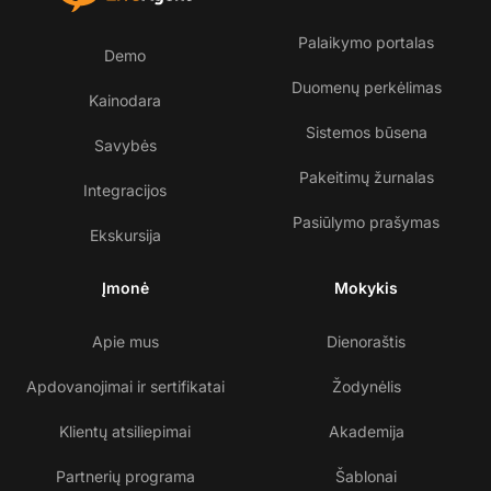
Palaikymo portalas
Demo
Duomenų perkėlimas
Kainodara
Sistemos būsena
Savybės
Pakeitimų žurnalas
Integracijos
Pasiūlymo prašymas
Ekskursija
Įmonė
Mokykis
Apie mus
Dienoraštis
Apdovanojimai ir sertifikatai
Žodynėlis
Klientų atsiliepimai
Akademija
Partnerių programa
Šablonai