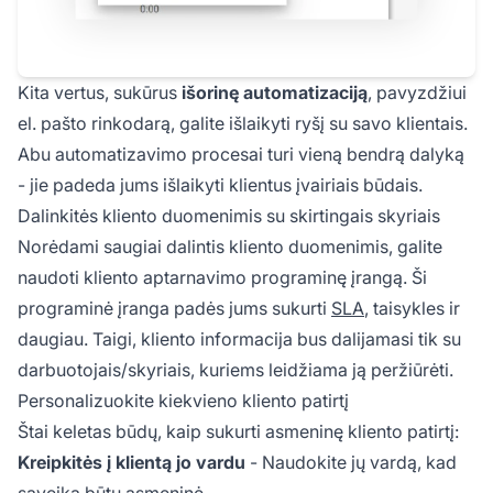
Kita vertus, sukūrus
išorinę automatizaciją
, pavyzdžiui
el. pašto rinkodarą, galite išlaikyti ryšį su savo klientais.
Abu automatizavimo procesai turi vieną bendrą dalyką
- jie padeda jums išlaikyti klientus įvairiais būdais.
Dalinkitės kliento duomenimis su skirtingais skyriais
Norėdami saugiai dalintis kliento duomenimis, galite
naudoti kliento aptarnavimo programinę įrangą. Ši
programinė įranga padės jums sukurti
SLA
, taisykles ir
daugiau. Taigi, kliento informacija bus dalijamasi tik su
darbuotojais/skyriais, kuriems leidžiama ją peržiūrėti.
Personalizuokite kiekvieno kliento patirtį
Štai keletas būdų, kaip sukurti asmeninę kliento patirtį:
Kreipkitės į klientą jo vardu
- Naudokite jų vardą, kad