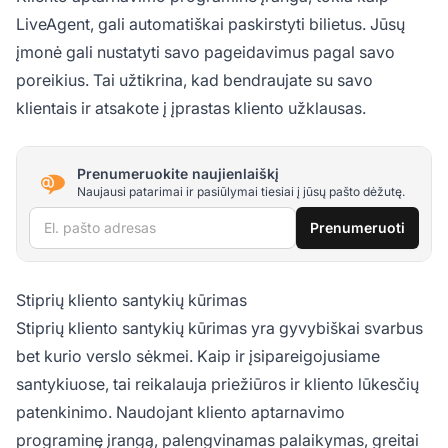
LiveAgent, gali automatiškai paskirstyti bilietus. Jūsų
įmonė gali nustatyti savo pageidavimus pagal savo
poreikius. Tai užtikrina, kad bendraujate su savo
klientais ir atsakote į įprastas kliento užklausas.
Prenumeruokite naujienlaiškį
Naujausi patarimai ir pasiūlymai tiesiai į jūsų pašto dėžutę.
El. pašto adresas
Prenumeruoti
Stiprių kliento santykių kūrimas
Stiprių kliento santykių kūrimas yra gyvybiškai svarbus
bet kurio verslo sėkmei. Kaip ir įsipareigojusiame
santykiuose, tai reikalauja priežiūros ir kliento lūkesčių
patenkinimo. Naudojant kliento aptarnavimo
programinę įrangą, palengvinamas palaikymas, greitai