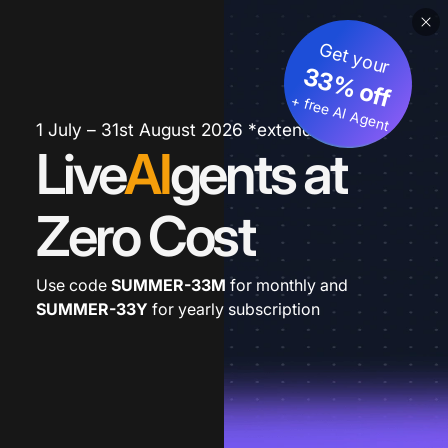
Get your
33% off
+ free AI Agent
1 July – 31st August 2026 *extended
Live
AI
gents at
Zero Cost
Use code
SUMMER-33M
for monthly and
SUMMER-33Y
for yearly subscription