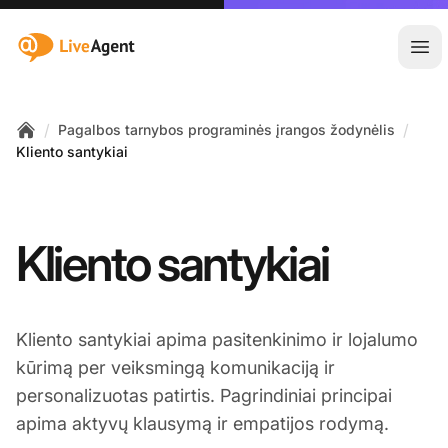
:site.title
Ati
/
/
Pagalbos tarnybos programinės įrangos žodynėlis
Home
Kliento santykiai
Kliento santykiai
Kliento santykiai apima pasitenkinimo ir lojalumo
kūrimą per veiksmingą komunikaciją ir
personalizuotas patirtis. Pagrindiniai principai
apima aktyvų klausymą ir empatijos rodymą.