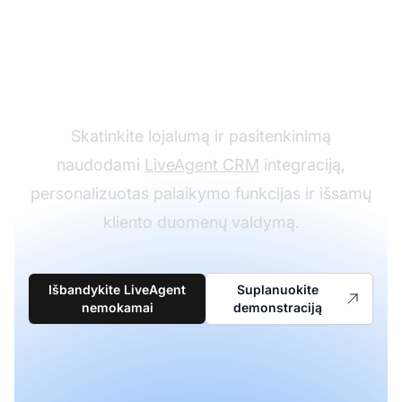
Kurkite stipresnius
kliento santykius
Skatinkite lojalumą ir pasitenkinimą
naudodami
LiveAgent CRM
integraciją,
personalizuotas palaikymo funkcijas ir išsamų
kliento duomenų valdymą.
Išbandykite LiveAgent
Suplanuokite
nemokamai
demonstraciją