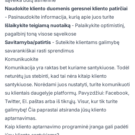
sąveika būtų asmeninė
Naudokite kliento duomenis geresnei kliento patirčiai
- Pasinaudokite informacija, kurią apie juos turite
Išlaikykite teigiamą nuotaiką
- Palaikykite optimistinį,
pagalbinį toną visose sąveikose
Savitarnyba/patirtis
- Suteikite klientams galimybę
savarankiškai rasti sprendimus
Komunikuokite
Komunikacija yra raktas bet kuriame santykiuose. Todėl
neturėtų jus stebinti, kad tai nėra kitaip kliento
santykiuose. Norėdami juos nustatyti, turite komunikuoti
su klientais daugelyje platformų. Pavyzdžiui: Facebook,
Twitter, El. paštas arba iš tikrųjų. Visur, kur tik turite
galimybę! Čia paprastai atsiranda jūsų kliento
aptarnavimas.
Kaip kliento aptarnavimo programinė įranga gali padėti