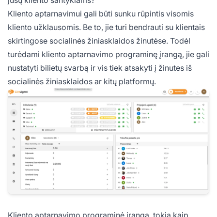
jūsų kliento santykiams?
Kliento aptarnavimui gali būti sunku rūpintis visomis
kliento užklausomis. Be to, jie turi bendrauti su klientais
skirtingose socialinės žiniasklaidos žinutėse. Todėl
turėdami kliento aptarnavimo programinę įrangą, jie gali
nustatyti bilietų svarbą ir vis tiek atsakyti į žinutes iš
socialinės žiniasklaidos ar kitų platformų.
Kliento aptarnavimo programinė įranga, tokia kaip