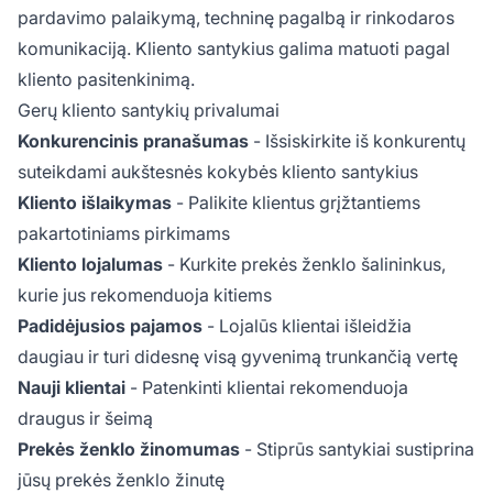
pardavimo palaikymą, techninę pagalbą ir rinkodaros
komunikaciją. Kliento santykius galima matuoti pagal
kliento pasitenkinimą.
Gerų kliento santykių privalumai
Konkurencinis pranašumas
- Išsiskirkite iš konkurentų
suteikdami aukštesnės kokybės kliento santykius
Kliento išlaikymas
- Palikite klientus grįžtantiems
pakartotiniams pirkimams
Kliento lojalumas
- Kurkite prekės ženklo šalininkus,
kurie jus rekomenduoja kitiems
Padidėjusios pajamos
- Lojalūs klientai išleidžia
daugiau ir turi didesnę visą gyvenimą trunkančią vertę
Nauji klientai
- Patenkinti klientai rekomenduoja
draugus ir šeimą
Prekės ženklo žinomumas
- Stiprūs santykiai sustiprina
jūsų prekės ženklo žinutę