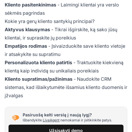
Kliento pasitenkinimas
- Laimingi klientai yra verslo
sėkmės pagrindas
Kokie yra gerų kliento santykių principai?
Aktyvus klausymas
- Tikrai išgirskite, ką sako jūsų
klientai, ir supraskite jų poreikius
Empatijos rodimas
- Įsivaizduokite save kliento vietoje
ir atsakykite su supratimu
Personalizuota kliento patirtis
- Traktuokite kiekvieną
klientą kaip individą su unikaliais poreikiais
Kliento supratimas/pažinimas
- Naudokite CRM
sistemas, kad išlaikytumėte išsamius kliento duomenis ir
įžvalgas
Pasiruošę kelti verslą į naują lygį?
Išbandykite
LiveAgent
nemokamai ir įsitikinkite patys.
Užsisakyti demo