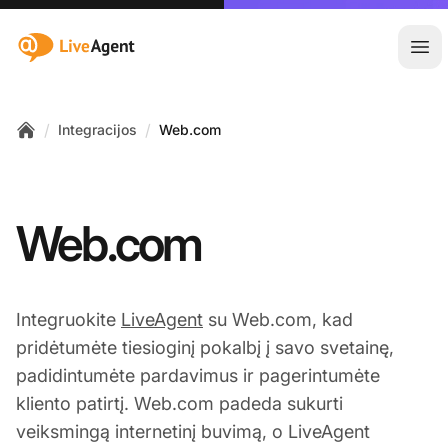
:site.title
Ati
/
/
Integracijos
Web.com
Home
Web.com
Integruokite
LiveAgent
su Web.com, kad
pridėtumėte tiesioginį pokalbį į savo svetainę,
padidintumėte pardavimus ir pagerintumėte
kliento patirtį. Web.com padeda sukurti
veiksmingą internetinį buvimą, o LiveAgent