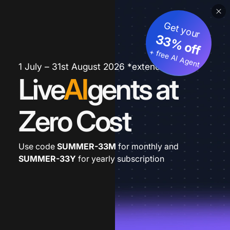
Get your
33% off
+ free AI Agent
1 July – 31st August 2026 *extended
Live
AI
gents at
Zero Cost
Use code
SUMMER-33M
for monthly and
SUMMER-33Y
for yearly subscription