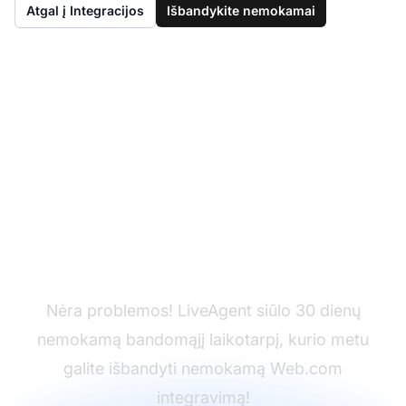
Atgal į Integracijos
Išbandykite nemokamai
Dar neturite
LiveAgent?
Nėra problemos! LiveAgent siūlo 30 dienų
nemokamą bandomąjį laikotarpį, kurio metu
galite išbandyti nemokamą Web.com
integravimą!