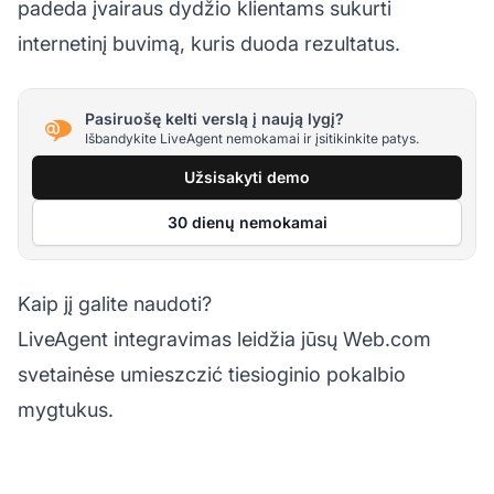
padeda įvairaus dydžio klientams sukurti
internetinį buvimą, kuris duoda rezultatus.
Pasiruošę kelti verslą į naują lygį?
Išbandykite LiveAgent nemokamai ir įsitikinkite patys.
Užsisakyti demo
30 dienų nemokamai
Kaip jį galite naudoti?
LiveAgent integravimas leidžia jūsų Web.com
svetainėse umieszczić tiesioginio pokalbio
mygtukus.