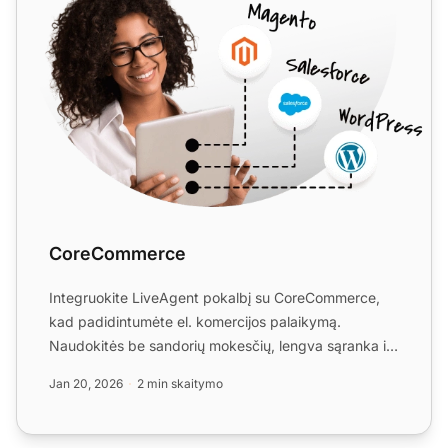
CoreCommerce
Integruokite LiveAgent pokalbį su CoreCommerce,
kad padidintumėte el. komercijos palaikymą.
Naudokitės be sandorių mokesčių, lengva sąranka ir
nemokama 14 dienų...
Jan 20, 2026
2 min skaitymo