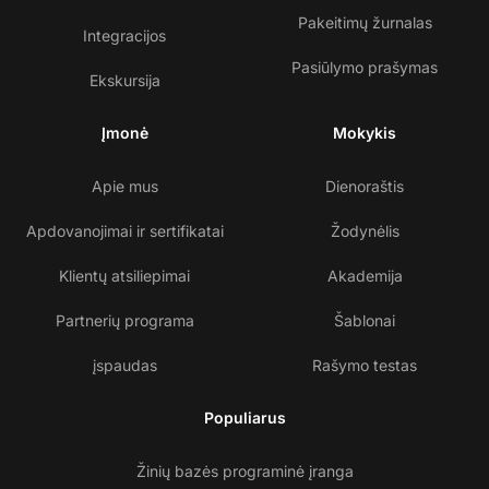
Pakeitimų žurnalas
Integracijos
Pasiūlymo prašymas
Ekskursija
Įmonė
Mokykis
Apie mus
Dienoraštis
Apdovanojimai ir sertifikatai
Žodynėlis
Klientų atsiliepimai
Akademija
Partnerių programa
Šablonai
įspaudas
Rašymo testas
Populiarus
Žinių bazės programinė įranga