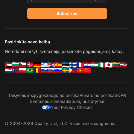
Subscribe
Pasirinkite savo kalbą
Norėdami naršyti svetainėje, pasirinkite pageidaujamą kalbą.
Taisyklės ir sąlygos
Saugumo politika
Privatumo politika
GDPR
Svetainės schema
Slapukų nustatymai
Your Privacy Choices
© 2004-2026 Quality Unit, LLC. Visos teisės saugomos.