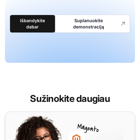
Išbandykite
Suplanuokite
dabar
demonstraciją
Sužinokite daugiau
Weebly