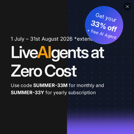
Get your
33% off
+ free AI Agent
1 July – 31st August 2026 *extended
Live
AI
gents at
Zero Cost
Use code
SUMMER-33M
for monthly and
SUMMER-33Y
for yearly subscription