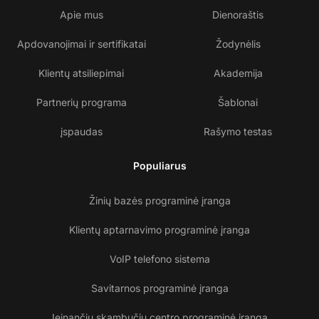
Apie mus
Dienoraštis
Apdovanojimai ir sertifikatai
Žodynėlis
Klientų atsiliepimai
Akademija
Partnerių programa
Šablonai
įspaudas
Rašymo testas
Populiarus
Žinių bazės programinė įranga
Klientų aptarnavimo programinė įranga
VoIP telefono sistema
Savitarnos programinė įranga
Įeinančių skambučių centro programinė įranga