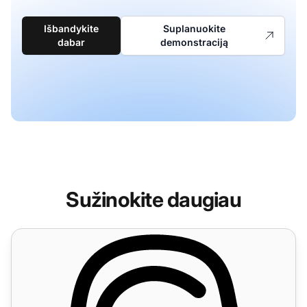
Išbandykite
Suplanuokite
dabar
demonstraciją
Sužinokite daugiau
Skambučių centro funkcijos