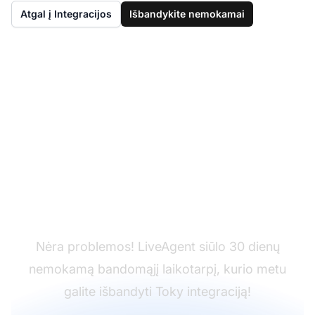
Atgal į Integracijos
Išbandykite nemokamai
Dar neturite
LiveAgent?
Nėra problemos! LiveAgent siūlo 30 dienų
nemokamą bandomąjį laikotarpį, kurio metu
galite išbandyti Toky integraciją!