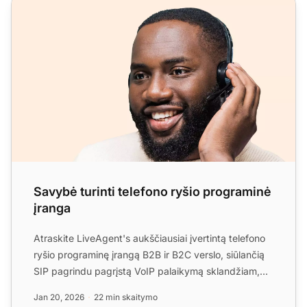
Savybė turinti telefono ryšio programinė įranga
Savybė turinti telefono ryšio programinė
įranga
Atraskite LiveAgent's aukščiausiai įvertintą telefono
ryšio programinę įrangą B2B ir B2C verslo, siūlančią
SIP pagrindu pagrįstą VoIP palaikymą sklandžiam,
pati...
Jan 20, 2026
22 min skaitymo