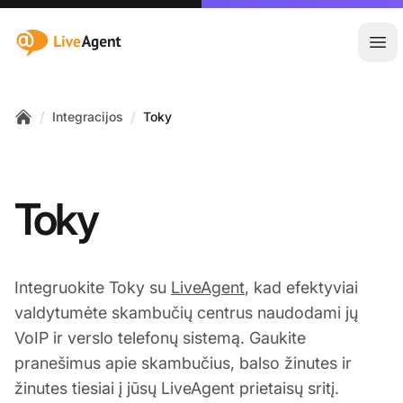
:site.title
Ati
/
/
Integracijos
Toky
Home
Toky
Integruokite Toky su
LiveAgent
, kad efektyviai
valdytumėte skambučių centrus naudodami jų
VoIP ir verslo telefonų sistemą. Gaukite
pranešimus apie skambučius, balso žinutes ir
žinutes tiesiai į jūsų LiveAgent prietaisų sritį.