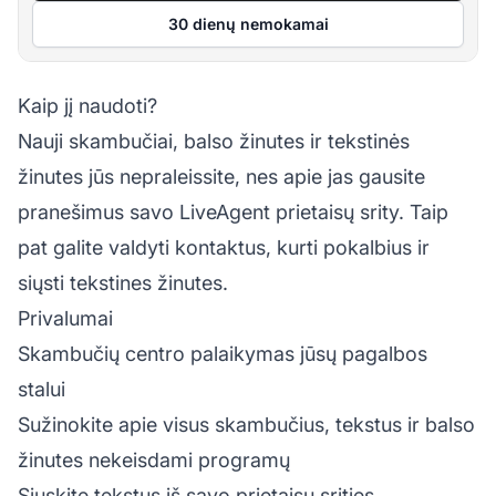
30 dienų nemokamai
Kaip jį naudoti?
Nauji skambučiai, balso žinutes ir tekstinės
žinutes jūs nepraleissite, nes apie jas gausite
pranešimus savo LiveAgent prietaisų srity. Taip
pat galite valdyti kontaktus, kurti pokalbius ir
siųsti tekstines žinutes.
Privalumai
Skambučių centro palaikymas jūsų pagalbos
stalui
Sužinokite apie visus skambučius, tekstus ir balso
žinutes nekeisdami programų
Siųskite tekstus iš savo prietaisų srities