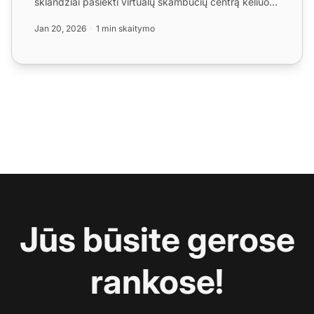
sklandžiai pasiekti virtualų skambučių centrą keliuose
įr...
Jan 20, 2026
1 min skaitymo
Jūs būsite gerose
rankose!