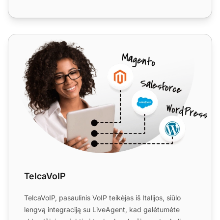
TelcaVoIP
TelcaVoIP
TelcaVoIP, pasaulinis VoIP teikėjas iš Italijos, siūlo
lengvą integraciją su LiveAgent, kad galėtumėte