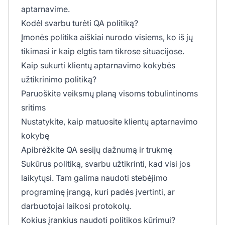
aptarnavime.
Kodėl svarbu turėti QA politiką?
Įmonės politika aiškiai nurodo visiems, ko iš jų
tikimasi ir kaip elgtis tam tikrose situacijose.
Kaip sukurti klientų aptarnavimo kokybės
užtikrinimo politiką?
Paruoškite veiksmų planą visoms tobulintinoms
sritims
Nustatykite, kaip matuosite klientų aptarnavimo
kokybę
Apibrėžkite QA sesijų dažnumą ir trukmę
Sukūrus politiką, svarbu užtikrinti, kad visi jos
laikytųsi. Tam galima naudoti stebėjimo
programinę įrangą, kuri padės įvertinti, ar
darbuotojai laikosi protokolų.
Kokius įrankius naudoti politikos kūrimui?