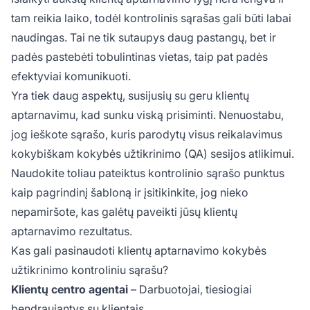
tam reikia laiko, todėl kontrolinis sąrašas gali būti labai
naudingas. Tai ne tik sutaupys daug pastangų, bet ir
padės pastebėti tobulintinas vietas, taip pat padės
efektyviai komunikuoti.
Yra tiek daug aspektų, susijusių su geru klientų
aptarnavimu, kad sunku viską prisiminti. Nenuostabu,
jog ieškote sąrašo, kuris parodytų visus reikalavimus
kokybiškam kokybės užtikrinimo (QA) sesijos atlikimui.
Naudokite toliau pateiktus kontrolinio sąrašo punktus
kaip pagrindinį šabloną ir įsitikinkite, jog nieko
nepamiršote, kas galėtų paveikti jūsų klientų
aptarnavimo rezultatus.
Kas gali pasinaudoti klientų aptarnavimo kokybės
užtikrinimo kontroliniu sąrašu?
Klientų centro agentai
– Darbuotojai, tiesiogiai
bendraujantys su klientais