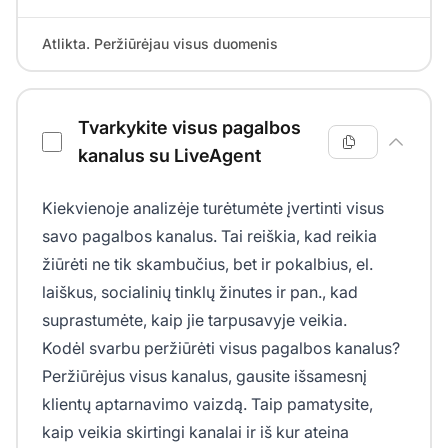
Atlikta. Peržiūrėjau visus duomenis
Tvarkykite visus pagalbos
kanalus su LiveAgent
Kiekvienoje analizėje turėtumėte įvertinti visus
savo pagalbos kanalus. Tai reiškia, kad reikia
žiūrėti ne tik skambučius, bet ir pokalbius, el.
laiškus, socialinių tinklų žinutes ir pan., kad
suprastumėte, kaip jie tarpusavyje veikia.
Kodėl svarbu peržiūrėti visus pagalbos kanalus?
Peržiūrėjus visus kanalus, gausite išsamesnį
klientų aptarnavimo vaizdą. Taip pamatysite,
kaip veikia skirtingi kanalai ir iš kur ateina