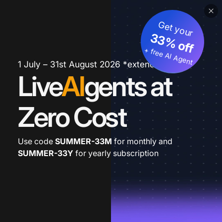
Get your
33% off
+ free AI Agent
1 July – 31st August 2026 *extended
Live
AI
gents at
Zero Cost
Use code
SUMMER-33M
for monthly and
SUMMER-33Y
for yearly subscription