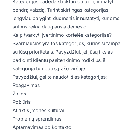
Kategorijos padeda struktūruoti turinį ir matyti
bendrą vaizdą. Turint skirtingas kategorijas,
lengviau palyginti duomenis ir nustatyti, kurioms
sritims reikia daugiausia dėmesio.
Kaip tvarkyti įvertinimo kortelės kategorijas?
Svarbiausios yra tos kategorijos, kurios sutampa
su jūsų prioritetais. Pavyzdžiui, jei jūsų tikslas –
padidinti klientų pasitenkinimo rodiklius, ši
kategorija turi būti sąrašo viršuje.
Pavyzdžiui, galite naudoti šias kategorijas:
Reagavimas
Žinios
Požiūris
Atitiktis įmonės kultūrai
Problemų sprendimas
Aptarnavimas po kontakto