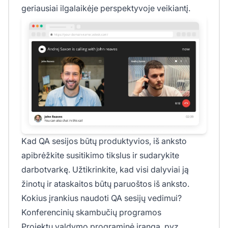
geriausiai ilgalaikėje perspektyvoje veikiantį.
Kad QA sesijos būtų produktyvios, iš anksto
apibrėžkite susitikimo tikslus ir sudarykite
darbotvarkę. Užtikrinkite, kad visi dalyviai ją
žinotų ir ataskaitos būtų paruoštos iš anksto.
Kokius įrankius naudoti QA sesijų vedimui?
Konferencinių skambučių programos
Projektų valdymo programinė įranga, pvz.,