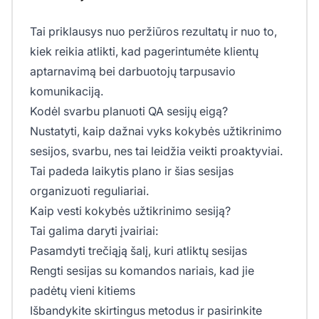
Tai priklausys nuo peržiūros rezultatų ir nuo to,
kiek reikia atlikti, kad pagerintumėte klientų
aptarnavimą bei darbuotojų tarpusavio
komunikaciją.
Kodėl svarbu planuoti QA sesijų eigą?
Nustatyti, kaip dažnai vyks kokybės užtikrinimo
sesijos, svarbu, nes tai leidžia veikti proaktyviai.
Tai padeda laikytis plano ir šias sesijas
organizuoti reguliariai.
Kaip vesti kokybės užtikrinimo sesiją?
Tai galima daryti įvairiai:
Pasamdyti trečiąją šalį, kuri atliktų sesijas
Rengti sesijas su komandos nariais, kad jie
padėtų vieni kitiems
Išbandykite skirtingus metodus ir pasirinkite