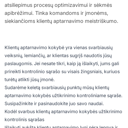
atsiliepimus procesų optimizavimui ir sėkmės
apibrėžimui. Tinka komandoms ir įmonėms,
siekiančioms klientų aptarnavimo meistriškumo.
Klientų aptarnavimo kokybė yra vienas svarbiausių
veiksnių, lemiančių, ar klientas sugrįš naudotis jūsų
paslaugomis. Jei nesate tikri, kaip ją išlaikyti, jums gali
prireikti kontrolinio sąrašo su visais žingsniais, kuriuos
turėtų atlikti jūsų įmonė.
Sudarėme keletą svarbiausių punktų mūsų klientų
aptarnavimo kokybės užtikrinimo kontroliniame sąraše.
Susipažinkite ir pasinaudokite juo savo naudai.
Kodėl svarbus klientų aptarnavimo kokybės užtikrinimo
kontrolinis sąrašas
Išlaikyti aukštą klientų aptarnavimo lygį nėra lengva ir