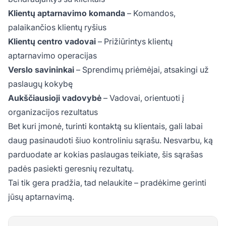
Klientų aptarnavimo komanda
– Komandos,
palaikančios klientų ryšius
Klientų centro vadovai
– Prižiūrintys klientų
aptarnavimo operacijas
Verslo savininkai
– Sprendimų priėmėjai, atsakingi už
paslaugų kokybę
Aukščiausioji vadovybė
– Vadovai, orientuoti į
organizacijos rezultatus
Bet kuri įmonė, turinti kontaktą su klientais, gali labai
daug pasinaudoti šiuo kontroliniu sąrašu. Nesvarbu, ką
parduodate ar kokias paslaugas teikiate, šis sąrašas
padės pasiekti geresnių rezultatų.
Tai tik gera pradžia, tad nelaukite – pradėkime gerinti
jūsų aptarnavimą.