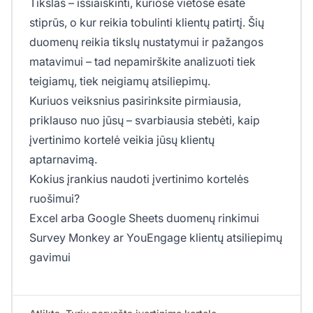
Tikslas – išsiaiškinti, kuriose vietose esate
stiprūs, o kur reikia tobulinti klientų patirtį. Šių
duomenų reikia tikslų nustatymui ir pažangos
matavimui – tad nepamirškite analizuoti tiek
teigiamų, tiek neigiamų atsiliepimų.
Kuriuos veiksnius pasirinksite pirmiausia,
priklauso nuo jūsų – svarbiausia stebėti, kaip
įvertinimo kortelė veikia jūsų klientų
aptarnavimą.
Kokius įrankius naudoti įvertinimo kortelės
ruošimui?
Excel arba Google Sheets duomenų rinkimui
Survey Monkey ar YouEngage klientų atsiliepimų
gavimui