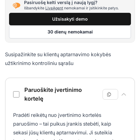
Pasiruošę kelti verslą į naują lygį?
Išbandykite
LiveAgent
nemokamai ir įsitikinkite patys.
Užsisakyti demo
30 dienų nemokamai
Susipažinkite su klientų aptarnavimo kokybės
užtikrinimo kontroliniu sąrašu
Klientų aptarnavimo kokybės užtikrinimo kontrolinis sąraš
Paruoškite įvertinimo
kortelę
Pradėti reikėtų nuo įvertinimo kortelės
paruošimo – tai puikus įrankis stebėti, kaip
sekasi jūsų klientų aptarnavimui. Ji suteikia