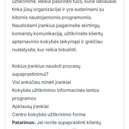
užtikrinime. Reikia pasirinkti tuos, kurie labiausiai
tinka jūsų organizacijai ir yra suderinami su
kitomis naudojamomis programomis.
Naudodami įrankius pagerinsite skirtingų
komandų komunikaciją, užtikrinsite klientų
aptarnavimo kokybės laikymąsi ir greičiau
nustatysite, kur reikia tobulinti.
Kokius įrankius naudoti procesų
supaprastinimui?
Visi anksčiau minėti įrankiai
Kokybės užtikrinimo informacinės lentos
programos
Apklausų įrankiai
Centro kokybės užtikrinimo forma
Patarimas:
Jei norite supaprastinti klientų