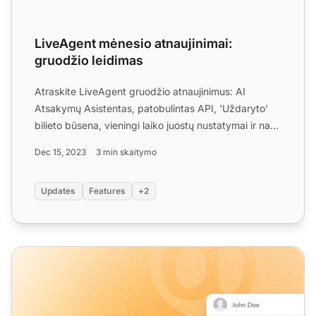
LiveAgent mėnesio atnaujinimai:
gruodžio leidimas
Atraskite LiveAgent gruodžio atnaujinimus: AI
Atsakymų Asistentas, patobulintas API, 'Uždaryto'
bilieto būsena, vieningi laiko juostų nustatymai ir nauji
praneš...
Dec 15, 2023
3 min skaitymo
Updates
Features
+2
LiveAgent mėnesiniai atnaujinimai: liepos 2025 m. leidima