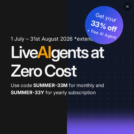
Get your
33% off
+ free AI Agent
1 July – 31st August 2026 *extended
Live
AI
gents at
Zero Cost
Use code
SUMMER-33M
for monthly and
SUMMER-33Y
for yearly subscription