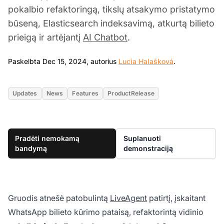
pokalbio refaktoringą, tikslų atsakymo pristatymo
būseną, Elasticsearch indeksavimą, atkurtą bilieto
prieigą ir artėjantį
AI Chatbot
.
Dec 15, 2024
Paskelbta Dec 15, 2024, autorius
Lucia Halašková
.
Updates
News
Features
ProductRelease
Pradėti nemokamą
Suplanuoti
bandymą
demonstraciją
Gruodis atnešė patobulintą
LiveAgent
patirtį, įskaitant
WhatsApp bilieto kūrimo pataisą, refaktorintą vidinio