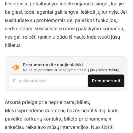
tiesioginiai pokalbiai yra indeksuojami teisingai, kai jie
baigiasi, todėl agentai gali lengvai ieškoti jų turinyje. Jei
susiduriate su problemomis dėl paieškos funkcijos,
nedvejodami susisiekite su mūsų palaikymo komanda,
nes gali reikėti rankiniu būdu iš naujo indeksuoti jūsų
bilietus.
Prenumeruokite naujienlaiškį
Naujausi patarimai ir pasiūlymai tiesiai į jūsų pašto dėžutę.
El. pašto adresas
Prenumeruoti
Atkurta prieiga prie neprieinamų bilietų
Mes išsprendėme duomenų bazės neatitikimą, kuris
paveikė kai kurių kontaktų bilieto prieinamumą ir
anksčiau reikalavo mūsų intervencijos. Nuo šiol ši