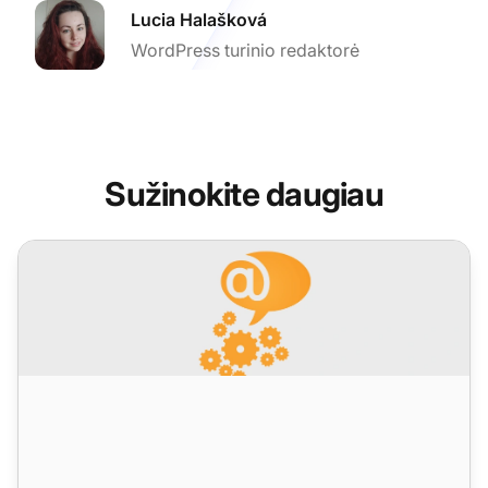
Lucia Halašková
WordPress turinio redaktorė
Sužinokite daugiau
LiveAgent mėnesio atnaujinimai: gruodžio leidimas