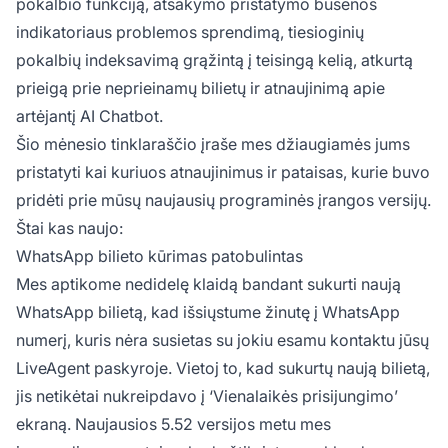
pokalbio funkciją, atsakymo pristatymo būsenos
indikatoriaus problemos sprendimą, tiesioginių
pokalbių indeksavimą grąžintą į teisingą kelią, atkurtą
prieigą prie neprieinamų bilietų ir atnaujinimą apie
artėjantį AI Chatbot.
Šio mėnesio tinklaraščio įraše mes džiaugiamės jums
pristatyti kai kuriuos atnaujinimus ir pataisas, kurie buvo
pridėti prie mūsų naujausių programinės įrangos versijų.
Štai kas naujo:
WhatsApp bilieto kūrimas patobulintas
Mes aptikome nedidelę klaidą bandant sukurti naują
WhatsApp bilietą, kad išsiųstume žinutę į WhatsApp
numerį, kuris nėra susietas su jokiu esamu kontaktu jūsų
LiveAgent paskyroje. Vietoj to, kad sukurtų naują bilietą,
jis netikėtai nukreipdavo į ‘Vienalaikės prisijungimo’
ekraną. Naujausios 5.52 versijos metu mes