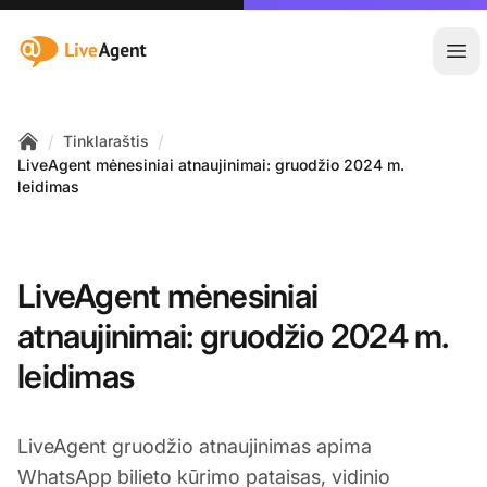
:site.title
Ati
/
/
Tinklaraštis
Home
LiveAgent mėnesiniai atnaujinimai: gruodžio 2024 m.
leidimas
LiveAgent mėnesiniai
atnaujinimai: gruodžio 2024 m.
leidimas
LiveAgent gruodžio atnaujinimas apima
WhatsApp bilieto kūrimo pataisas, vidinio