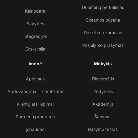
Duomenų perkėlimas
Kainodara
Sistemos būsena
Savybės
Pakeitimų žurnalas
Integracijos
Pasiūlymo prašymas
Ekskursija
Įmonė
Mokykis
Apie mus
Dienoraštis
Apdovanojimai ir sertifikatai
Žodynėlis
Klientų atsiliepimai
Akademija
Partnerių programa
Šablonai
įspaudas
Rašymo testas