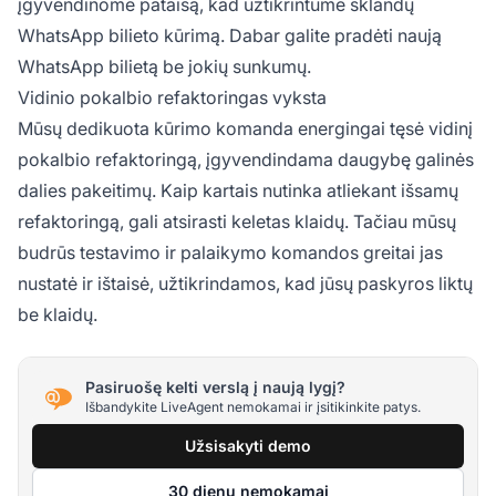
įgyvendinome pataisą, kad užtikrintume sklandų
WhatsApp bilieto kūrimą. Dabar galite pradėti naują
WhatsApp bilietą be jokių sunkumų.
Vidinio pokalbio refaktoringas vyksta
Mūsų dedikuota kūrimo komanda energingai tęsė vidinį
pokalbio refaktoringą, įgyvendindama daugybę galinės
dalies pakeitimų. Kaip kartais nutinka atliekant išsamų
refaktoringą, gali atsirasti keletas klaidų. Tačiau mūsų
budrūs testavimo ir palaikymo komandos greitai jas
nustatė ir ištaisė, užtikrindamos, kad jūsų paskyros liktų
be klaidų.
Pasiruošę kelti verslą į naują lygį?
Išbandykite LiveAgent nemokamai ir įsitikinkite patys.
Užsisakyti demo
30 dienų nemokamai