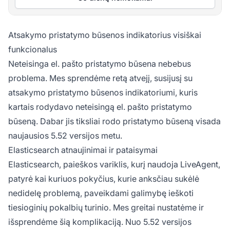
Atsakymo pristatymo būsenos indikatorius visiškai
funkcionalus
Neteisinga el. pašto pristatymo būsena nebebus
problema. Mes sprendėme retą atvejį, susijusį su
atsakymo pristatymo būsenos indikatoriumi, kuris
kartais rodydavo neteisingą el. pašto pristatymo
būseną. Dabar jis tiksliai rodo pristatymo būseną visada
naujausios 5.52 versijos metu.
Elasticsearch atnaujinimai ir pataisymai
Elasticsearch, paieškos variklis, kurį naudoja LiveAgent,
patyrė kai kuriuos pokyčius, kurie anksčiau sukėlė
nedidelę problemą, paveikdami galimybę ieškoti
tiesioginių pokalbių turinio. Mes greitai nustatėme ir
išsprendėme šią komplikaciją. Nuo 5.52 versijos