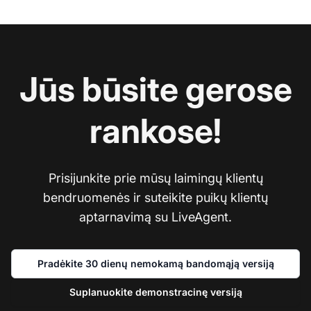
Jūs būsite gerose
rankose!
Prisijunkite prie mūsų laimingų klientų
bendruomenės ir suteikite puikų klientų
aptarnavimą su LiveAgent.
Pradėkite 30 dienų nemokamą bandomąją versiją
Suplanuokite demonstracinę versiją