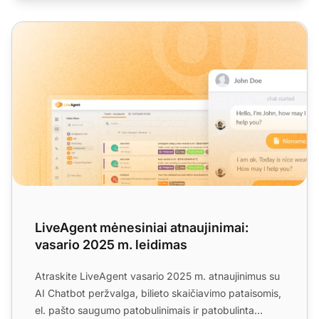
LiveAgent mėnesiniai atnaujinimai: vasario 2025 m. leidim
LiveAgent mėnesiniai atnaujinimai:
vasario 2025 m. leidimas
Atraskite LiveAgent vasario 2025 m. atnaujinimus su
AI Chatbot peržvalga, bilieto skaičiavimo pataisomis,
el. pašto saugumo patobulinimais ir patobulinta