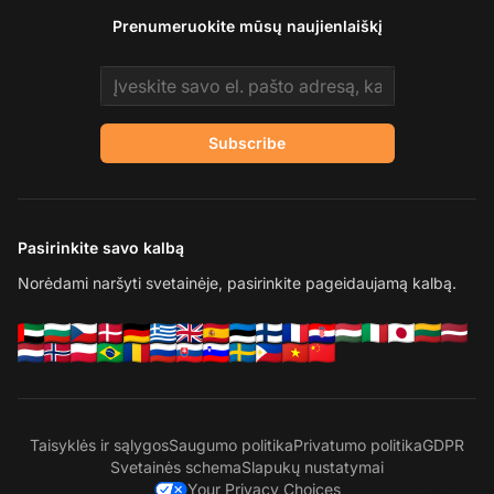
Prenumeruokite mūsų naujienlaiškį
Email address
Subscribe
Pasirinkite savo kalbą
Norėdami naršyti svetainėje, pasirinkite pageidaujamą kalbą.
Taisyklės ir sąlygos
Saugumo politika
Privatumo politika
GDPR
Svetainės schema
Slapukų nustatymai
Your Privacy Choices