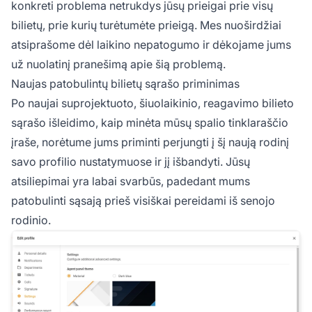
konkreti problema netrukdys jūsų prieigai prie visų
bilietų, prie kurių turėtumėte prieigą. Mes nuoširdžiai
atsiprašome dėl laikino nepatogumo ir dėkojame jums
už nuolatinį pranešimą apie šią problemą.
Naujas patobulintų bilietų sąrašo priminimas
Po naujai suprojektuoto, šiuolaikinio, reagavimo bilieto
sąrašo išleidimo, kaip minėta mūsų spalio tinklaraščio
įraše, norėtume jums priminti perjungti į šį naują rodinį
savo profilio nustatymuose ir jį išbandyti. Jūsų
atsiliepimai yra labai svarbūs, padedant mums
patobulinti sąsają prieš visiškai pereidami iš senojo
rodinio.