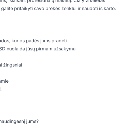
joms, išlaikant profesionalų maketą. Čia yra keletas
 galite pritaikyti savo prekės ženklui ir naudoti iš karto:
dos, kurios padės jums pradėti
USD nuolaida jūsų pirmam užsakymui
i žingsniai
amie
!
 naudingesnį jums?