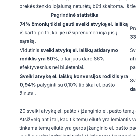
prekės ženklo lojalumą neturėtų būti skaitoma. Iš tie
Pagrindinė statistika
74% žmonių tikisi gauti sveiki atvykę el. laišką
Pr
iš karto po to, kai jie užsiprenumeruoja jūsų
33
sąrašą.
Vidutinis
sveiki atvykę el. laiškų atidarymo
Sv
rodiklis yra 50%
, o tai juos daro 86%
at
efektyvesnius nei biuleteniai.
pa
Sveiki atvykę el. laiškų konversijos rodiklis
yra
Sv
0,94%
palyginti su 0,10% tipiškai el. pašto
da
žinutei.
20 sveiki atvykę el. pašto / įžanginio el. pašto temų
Atsižvelgiant į tai, kad tik temų eilutė yra lemiantis 
tinkama temų eilutė yra geros įžanginio el. pašto pa