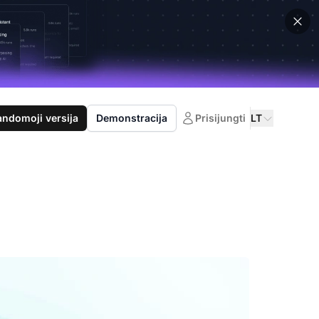
domoji versija
Demonstracija
Prisijungti
LT