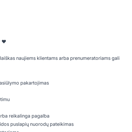
r ♥
el. laiškas naujiems klientams arba prenumeratoriams gali
pasiūlymo pakartojimas
etimu
ų arba reikalinga pagalba
laidos puslapių nuorodų pateikimas