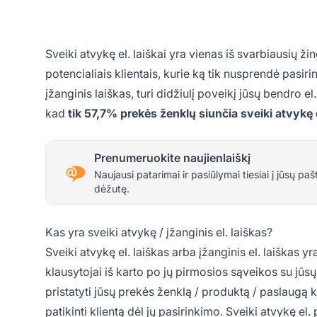
Sveiki atvykę el. laiškai yra vienas iš svarbiausių ži
potencialiais klientais, kurie ką tik nusprendė pasirin
įžanginis laiškas, turi didžiulį poveikį jūsų bendro 
kad
tik 57,7% prekės ženklų siunčia sveiki atvykę e
Prenumeruokite naujienlaiškį
Naujausi patarimai ir pasiūlymai tiesiai į jūsų paš
dėžutę.
Kas yra sveiki atvykę / įžanginis el. laiškas?
Sveiki atvykę el. laiškas arba įžanginis el. laiškas y
klausytojai iš karto po jų pirmosios sąveikos su jūsų 
pristatyti jūsų prekės ženklą / produktą / paslaugą k
patikinti klientą dėl jų pasirinkimo. Sveiki atvykę el.