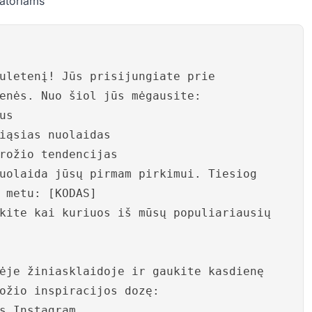
ratoriams
uletenį! Jūs prisijungiate prie
enės. Nuo šiol jūs mėgausite:
us
iąsias nuolaidas
rožio tendencijas
uolaida jūsų pirmam pirkimui. Tiesiog
 metu: [KODAS]
kite kai kuriuos iš mūsų populiariausių
ėje žiniasklaidoje ir gaukite kasdienę
ožio inspiracijos dozę:
s Instagram