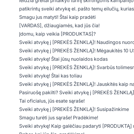
leidžia greitai pritaikyti turinį skirtingoms kampani
patikrintų sveiki atvykę el. pašto temų eilučių, kurias
Smagu jus matyti! Štai kaip pradėti
[VARDAS], džiaugiamės, kad jūs čia!
Įdomu, kaip veikia [PRODUKTAS]?
Sveiki atvykę į [PREKĖS ŽENKLĄ]! Naudingos nuoro
Sveiki atvykę į [PREKĖS ŽENKLĄ]! Mėgaukitės 10 
Sveiki atvykę! Štai jūsų nuolaidos kodas
Sveiki atvykę į [PREKĖS ŽENKLĄ]! Svarbūs tolimesn
Sveiki atvykę! Štai kas toliau
Sveiki atvykę į [PREKĖS ŽENKLĄ]! Jauskitės kaip n
Pasiruošę pakilti? Sveiki atvykę į [PREKĖS ŽENKLĄ]
Tai oficialus, jūs esate sąraše!
Sveiki atvykę į [PREKĖS ŽENKLĄ]! Susipažinkime
Smagu turėti jus sąraše! Pradėkime!
Sveiki atvykę! Kaip galėčiau padaryti [PRODUKTĄ]