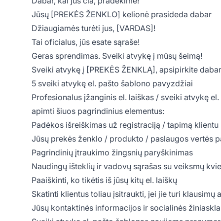
Dabar, kai jūs čia, pradėkime!
Jūsų [PREKĖS ŽENKLO] kelionė prasideda dabar
Džiaugiamės turėti jus, [VARDAS]!
Tai oficialus, jūs esate sąraše!
Geras sprendimas. Sveiki atvykę į mūsų šeimą!
Sveiki atvykę į [PREKĖS ŽENKLĄ], apsipirkite daba
5 sveiki atvykę el. pašto šablono pavyzdžiai
Profesionalus įžanginis el. laiškas / sveiki atvykę 
apimti šiuos pagrindinius elementus:
Padėkos išreiškimas už registraciją / tapimą klientu
Jūsų prekės ženklo / produkto / paslaugos vertės 
Pagrindinių įtraukimo žingsnių paryškinimas
Naudingų išteklių ir vadovų sąrašas su veiksmų kvi
Paaiškinti, ko tikėtis iš jūsų kitų el. laiškų
Skatinti klientus toliau įsitraukti, jei jie turi klausim
Jūsų kontaktinės informacijos ir socialinės žiniask