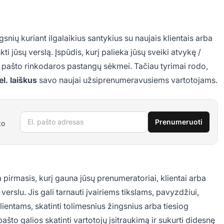
ngsnių
kuriant ilgalaikius santykius su naujais klientais
arba
kti jūsų verslą. Įspūdis, kurį palieka jūsų sveiki atvykę /
el. pašto rinkodaros pastangų sėkmei. Tačiau tyrimai rodo,
l. laiškus
savo naujai užsiprenumeravusiems vartotojams.
El. pašto adresas
Prenumeruoti
to
ra pirmasis, kurį gauna jūsų prenumeratoriai, klientai arba
verslu. Jis gali tarnauti įvairiems tikslams, pavyzdžiui,
lientams, skatinti tolimesnius žingsnius arba tiesiog
 pašto galios skatinti vartotojų įsitraukimą ir sukurti didesnę