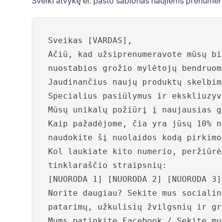
Sveiki atvykę el. pašto šablonas naujiems prenume
Sveikas [VARDAS],
Ačiū, kad užsiprenumeravote mūsų bi
nuostabios grožio mylėtojų bendruom
Jaudinančius naujų produktų skelbim
Specialius pasiūlymus ir ekskliuzyv
Mūsų unikalų požiūrį į naujausias g
Kaip pažadėjome, čia yra jūsų 10% n
naudokite šį nuolaidos kodą pirkimo
Kol laukiate kito numerio, peržiūrė
tinklaraščio straipsnių:
[NUORODA 1] [NUORODA 2] [NUORODA 3]
Norite daugiau? Sekite mus socialin
patarimų, užkulisių žvilgsnių ir gr
Mums patinkite Facebook / Sekite mu