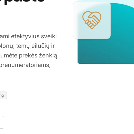
ami efektyvius sveiki
blonų, temų eilučių ir
ntumėte prekės ženklą.
s prenumeratoriams,
ing