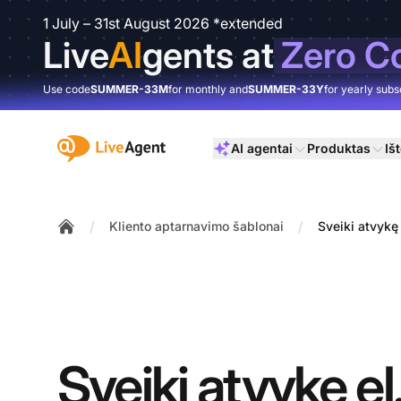
1 July – 31st August 2026 *extended
Live
AI
gents at
Zero C
Use code
SUMMER-33M
for monthly and
SUMMER-33Y
for yearly subs
:site.title
AI agentai
Produktas
Išt
/
/
Kliento aptarnavimo šablonai
Sveiki atvykę
Home
Sveiki atvykę el