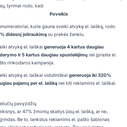
sų, tyrimai rodo, kad:
Poveikis
enumeratoriai, kurie gauna sveiki atvykę el. laišką, rodo
% didesnį įsitraukimą
su prekės ženklu.
eiki atvykę el. laiškai
generuoja 4 kartus daugiau
idarymo ir 5 kartus daugiau spustelėjimų
nei įprasta el.
što rinkodaros kampanija.
eiki atvykę el. laiškai vidutiniškai
generuoja iki 320%
ugiau pajamų per el. laišką
nei kiti reklaminis el. laiškai.
 eilučių pavyzdžių
veiksnys, ar 47% žmonių skaitys jūsų el. laišką, ar ne,
grindas. Be to, lankstus reklaminis el. pašto šablonas