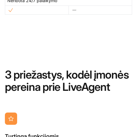
Neribota 24/7 palaikymo
3 priežastys, kodėl įmonės
pereina prie LiveAgent
Turtinga funkcijomis