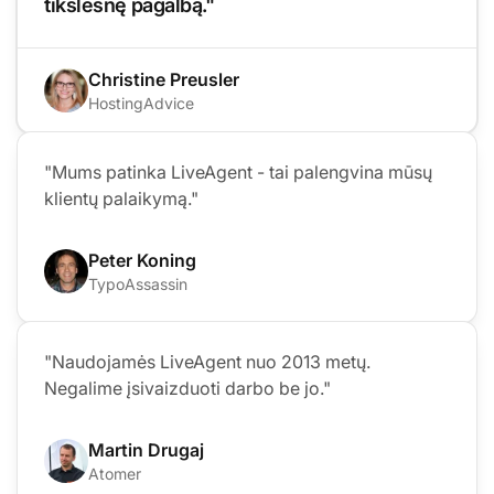
tikslesnę pagalbą."
Christine Preusler
HostingAdvice
"Mums patinka LiveAgent - tai palengvina mūsų
klientų palaikymą."
Peter Koning
TypoAssassin
"Naudojamės LiveAgent nuo 2013 metų.
Negalime įsivaizduoti darbo be jo."
Martin Drugaj
Atomer