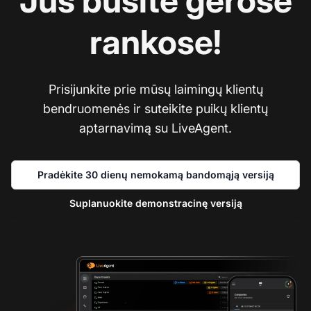
Jūs būsite gerose
rankose!
Prisijunkite prie mūsų laimingų klientų
bendruomenės ir suteikite puikų klientų
aptarnavimą su LiveAgent.
Pradėkite 30 dienų nemokamą bandomąją versiją
Suplanuokite demonstracinę versiją