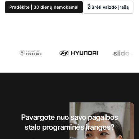
Pradėkite | 30 dienų nemokamai
Žiūrėti vaizdo įrašą
Pavargote nuo savo pagalbos
stalo programinės įrangos?