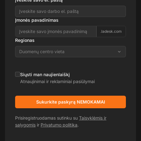
Įmonės pavadinimas
.ladesk.com
Regionas
Duomenų centro vieta
Siųsti man naujienlaiškį
Atnaujinimai ir reklaminiai pasiūlymai
Sukurkite paskyrą NEMOKAMAI
Prisiregistruodamas sutinku su
Taisyklėmis ir
sąlygomis
ir
Privatumo politika
.