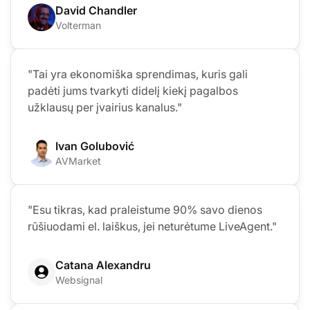
David Chandler
Volterman
"Tai yra ekonomiška sprendimas, kuris gali
padėti jums tvarkyti didelį kiekį pagalbos
užklausų per įvairius kanalus."
Ivan Golubović
AVMarket
"Esu tikras, kad praleistume 90% savo dienos
rūšiuodami el. laiškus, jei neturėtume LiveAgent."
Catana Alexandru
Websignal