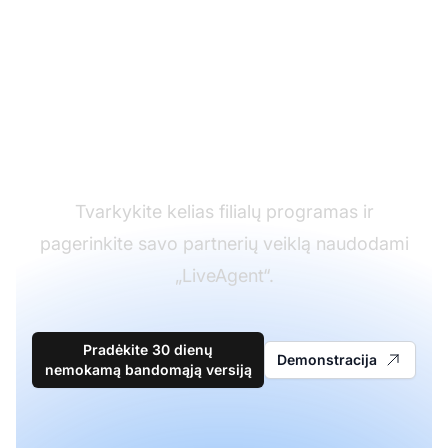
Pagalbos tarnybos
programinės įrangos
lyderis
Tvarkykite kelias filialų programas ir
pagerinkite savo partnerių veiklą naudodami
„LiveAgent“.
Pradėkite 30 dienų
Demonstracija
nemokamą bandomąją versiją