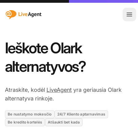
:site.title
Ati
Ieškote Olark
alternatyvos?
Atraskite, kodėl
LiveAgent
yra geriausia Olark
alternatyva rinkoje.
Be nustatymo mokesčio
24/7 Kliento aptarnavimas
Be kredito kortelės
Atšaukti bet kada