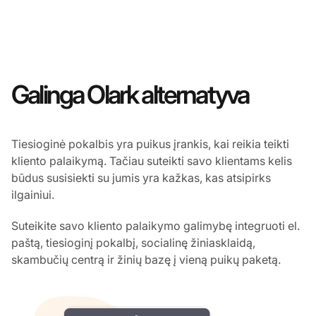
Galinga Olark alternatyva
Tiesioginė pokalbis yra puikus įrankis, kai reikia teikti
kliento palaikymą. Tačiau suteikti savo klientams kelis
būdus susisiekti su jumis yra kažkas, kas atsipirks
ilgainiui.
Suteikite savo kliento palaikymo galimybę integruoti el.
paštą, tiesioginį pokalbį, socialinę žiniasklaidą,
skambučių centrą ir žinių bazę į vieną puikų paketą.