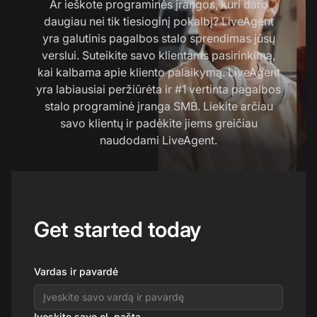
Ar ieškote programinės įrangos, kuri daro
daugiau nei tik tiesioginį pokalbį? LiveAgent
yra galutinis pagalbos stalo sprendimas jūsų
verslui. Suteikite savo klientams pasirinkimą,
kai kalbama apie kliento palaikymą. LiveAgent
yra labiausiai peržiūrėta ir #1 vertinta pagalbos
stalo programinė įranga SMB. Liekite arčiau
savo klientų ir padėkite jiems greičiau
naudodami LiveAgent.
Get started today
Vardas ir pavardė
Įveskite savo el. paštą