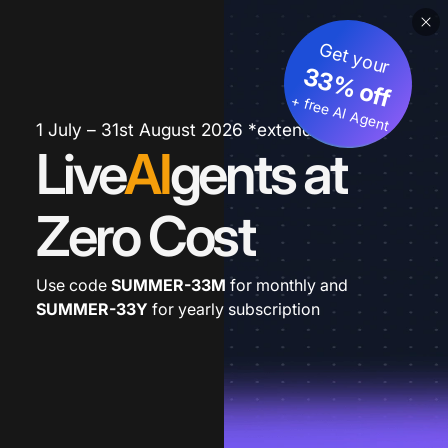
Get your
33% off
+ free AI Agent
1 July – 31st August 2026 *extended
Live
AI
gents at
Zero Cost
Use code
SUMMER-33M
for monthly and
SUMMER-33Y
for yearly subscription