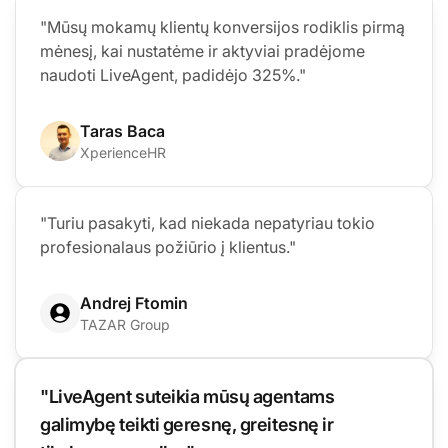
"Mūsų mokamų klientų konversijos rodiklis pirmą
mėnesį, kai nustatėme ir aktyviai pradėjome
naudoti LiveAgent, padidėjo 325%."
Taras Baca
XperienceHR
"Turiu pasakyti, kad niekada nepatyriau tokio
profesionalaus požiūrio į klientus."
Andrej Ftomin
TAZAR Group
"LiveAgent suteikia mūsų agentams
galimybę teikti geresnę, greitesnę ir