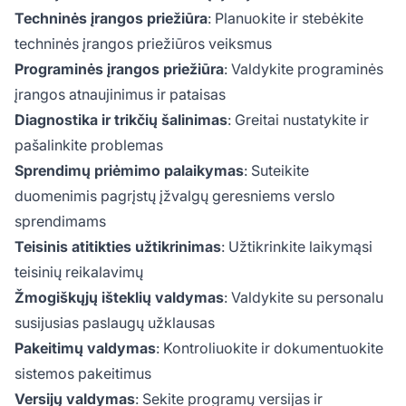
Techninės įrangos priežiūra
: Planuokite ir stebėkite
techninės įrangos priežiūros veiksmus
Programinės įrangos priežiūra
: Valdykite programinės
įrangos atnaujinimus ir pataisas
Diagnostika ir trikčių šalinimas
: Greitai nustatykite ir
pašalinkite problemas
Sprendimų priėmimo palaikymas
: Suteikite
duomenimis pagrįstų įžvalgų geresniems verslo
sprendimams
Teisinis atitikties užtikrinimas
: Užtikrinkite laikymąsi
teisinių reikalavimų
Žmogiškųjų išteklių valdymas
: Valdykite su personalu
susijusias paslaugų užklausas
Pakeitimų valdymas
: Kontroliuokite ir dokumentuokite
sistemos pakeitimus
Versijų valdymas
: Sekite programų versijas ir