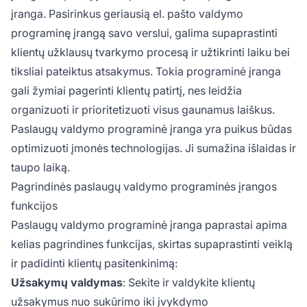
analizuoti, šalinti trikdžius, valdyti užsakymus,
įranga. Pasirinkus geriausią el. pašto valdymo
priimti sprendimus ir atlikti kitas veiklas. Visos
programinę įrangą savo verslui, galima supaprastinti
šios veiklos įgyvendinamos siekiant atitikti
kliento poreikius. Kiekviena programinė įranga
klientų užklausų tvarkymo procesą ir užtikrinti laiku bei
siūlo skirtingas funkcijas ir savybes.
tiksliai pateiktus atsakymus. Tokia programinė įranga
gali žymiai pagerinti klientų patirtį, nes leidžia
organizuoti ir prioritetizuoti visus gaunamus laiškus.
Paslaugų valdymo programinė įranga yra puikus būdas
optimizuoti įmonės technologijas. Ji sumažina išlaidas ir
taupo laiką.
Pagrindinės paslaugų valdymo programinės įrangos
funkcijos
Paslaugų valdymo programinė įranga paprastai apima
kelias pagrindines funkcijas, skirtas supaprastinti veiklą
ir padidinti klientų pasitenkinimą:
Užsakymų valdymas
: Sekite ir valdykite klientų
užsakymus nuo sukūrimo iki įvykdymo