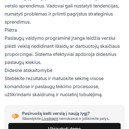
verslo sprendimus. Vadovai gali nustatyti tendencijas,
numatyti problemas ir priimti pagrįstus strateginius
sprendimus.
Plėtra
Paslaugų valdymo programinė įranga leidžia verslui
plėsti veiklą nedidinant išlaidų ar darbuotojų skaičiaus
proporcingai. Sistema efektyviai apdoroja didesnius
paslaugų kiekius.
Didesnė atskaitomybė
Stebėkite rezultatus ir matuokite sėkmę visose
komandose ir paslaugų teikimo procesuose,
užtikrindami skaidrumą ir nuolatinį tobulėjimą.
Pasiruošę kelti verslą į naują lygį?
Išbandykite
LiveAgent
nemokamai ir įsitikinkite patys.
Užsisakyti demo