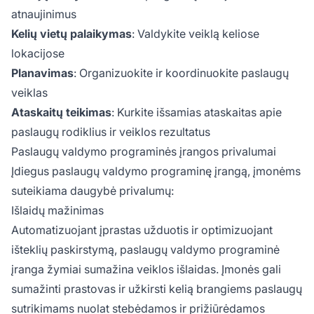
atnaujinimus
Kelių vietų palaikymas
: Valdykite veiklą keliose
lokacijose
Planavimas
: Organizuokite ir koordinuokite paslaugų
veiklas
Ataskaitų teikimas
: Kurkite išsamias ataskaitas apie
paslaugų rodiklius ir veiklos rezultatus
Paslaugų valdymo programinės įrangos privalumai
Įdiegus paslaugų valdymo programinę įrangą, įmonėms
suteikiama daugybė privalumų:
Išlaidų mažinimas
Automatizuojant įprastas užduotis ir optimizuojant
išteklių paskirstymą, paslaugų valdymo programinė
įranga žymiai sumažina veiklos išlaidas. Įmonės gali
sumažinti prastovas ir užkirsti kelią brangiems paslaugų
sutrikimams nuolat stebėdamos ir prižiūrėdamos