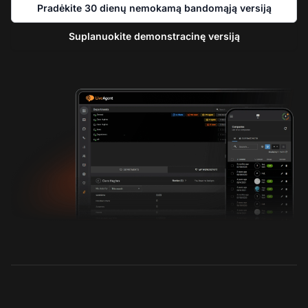
Pradėkite 30 dienų nemokamą bandomąją versiją
Suplanuokite demonstracinę versiją