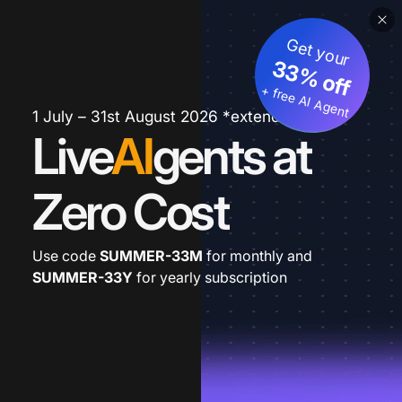
Get your
33% off
+ free AI Agent
1 July – 31st August 2026 *extended
Live
AI
gents at
Zero Cost
Use code
SUMMER-33M
for monthly and
SUMMER-33Y
for yearly subscription