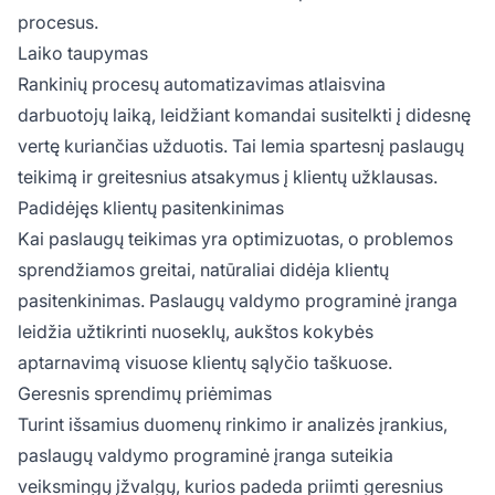
procesus.
Laiko taupymas
Rankinių procesų automatizavimas atlaisvina
darbuotojų laiką, leidžiant komandai susitelkti į didesnę
vertę kuriančias užduotis. Tai lemia spartesnį paslaugų
teikimą ir greitesnius atsakymus į klientų užklausas.
Padidėjęs klientų pasitenkinimas
Kai paslaugų teikimas yra optimizuotas, o problemos
sprendžiamos greitai, natūraliai didėja klientų
pasitenkinimas. Paslaugų valdymo programinė įranga
leidžia užtikrinti nuoseklų, aukštos kokybės
aptarnavimą visuose klientų sąlyčio taškuose.
Geresnis sprendimų priėmimas
Turint išsamius duomenų rinkimo ir analizės įrankius,
paslaugų valdymo programinė įranga suteikia
veiksmingų įžvalgų, kurios padeda priimti geresnius