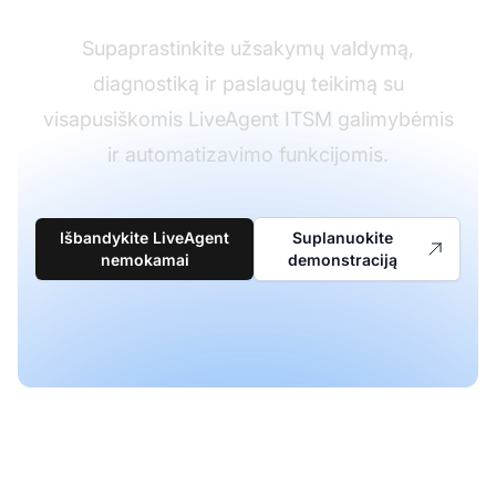
Supaprastinkite užsakymų valdymą,
diagnostiką ir paslaugų teikimą su
visapusiškomis LiveAgent ITSM galimybėmis
ir automatizavimo funkcijomis.
Išbandykite LiveAgent
Suplanuokite
nemokamai
demonstraciją