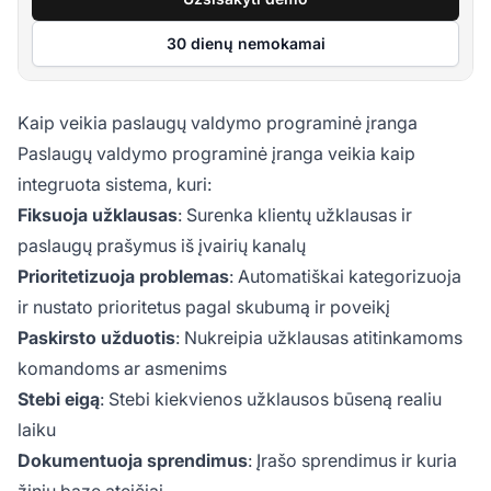
30 dienų nemokamai
Kaip veikia paslaugų valdymo programinė įranga
Paslaugų valdymo programinė įranga veikia kaip
integruota sistema, kuri:
Fiksuoja užklausas
: Surenka klientų užklausas ir
paslaugų prašymus iš įvairių kanalų
Prioritetizuoja problemas
: Automatiškai kategorizuoja
ir nustato prioritetus pagal skubumą ir poveikį
Paskirsto užduotis
: Nukreipia užklausas atitinkamoms
komandoms ar asmenims
Stebi eigą
: Stebi kiekvienos užklausos būseną realiu
laiku
Dokumentuoja sprendimus
: Įrašo sprendimus ir kuria
žinių bazę ateičiai