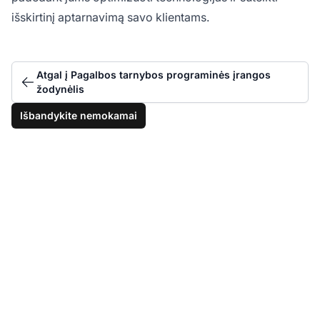
išskirtinį aptarnavimą savo klientams.
Atgal į Pagalbos tarnybos programinės įrangos
žodynėlis
Išbandykite nemokamai
Optimizuokite savo
paslaugų valdymą