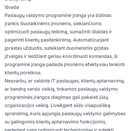
Išvada
Paslaugų valdymo programinė įranga yra būtinas
įrankis šiuolaikinėms įmonėms, siekiančioms
optimizuoti paslaugų teikimą, sumažinti išlaidas ir
pagerinti klientų pasitenkinimą. Automatizuojant
įprastas užduotis, suteikiant duomenimis grįstas
įžvalgas ir leidžiant geriau koordinuoti komandas, ši
programinė įranga padeda įmonėms efektyviau tenkinti
klientų poreikius.
Nesvarbu, ar valdote IT paslaugas, klientų aptarnavimą,
ar bendrą verslo veiklą, tinkamos paslaugų valdymo
programinės įrangos diegimas gali pakeisti jūsų
organizacijos veiklą. LiveAgent siūlo visapusišką
sprendimą, kuris apjungia paslaugų valdymo galimybes
su galingomis klientų aptarnavimo funkcijomis,
padedant jums optimizuoti technologijas ir suteikti