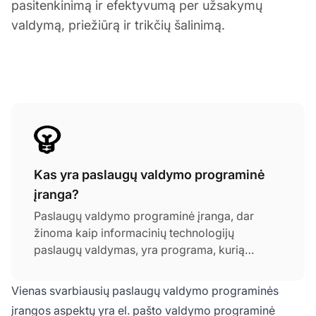
pasitenkinimą ir efektyvumą per užsakymų
valdymą, priežiūrą ir trikčių šalinimą.
Kas yra paslaugų valdymo programinė
įranga?
Paslaugų valdymo programinė įranga, dar
žinoma kaip informacinių technologijų
paslaugų valdymas, yra programa, kurią
įmonės naudoja valdydamos paslaugų teikimą
savo klientams. Tokia programinė įranga labai
Vienas svarbiausių paslaugų valdymo programinės
naudinga kiekvienai įmonei – ji padeda
įrangos aspektų yra el. pašto valdymo programinė