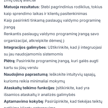
Matuoja rezultatus
: Stebi pagrindinius rodiklius, tokius
kaip sprendimo laikas ir klientų pasitenkinimas
Kaip pasirinkti tinkamą paslaugų valdymo programinę
įrangą
Renkantis paslaugų valdymo programinę įrangą savo
organizacijai, atkreipkite dėmesį į:
Integracijos galimybes
: Užtikrinkite, kad ji integruojasi
su jau naudojamomis sistemomis
Plėtrą
: Pasirinkite programinę įrangą, kuri galės augti
kartu su jūsų verslu
Naudojimo paprastumą
: Ieškokite intuityvių sąsajų,
kurioms reikia minimaliai mokymų
Ataskaitų teikimo funkcijas
: Įsitikinkite, kad yra
išsamios ataskaitų ir analizės galimybės
Aptarnavimo kokybę
: Pasirūpinkite, kad tiekėjas teiktų
patikimą klientų aptarnavimą