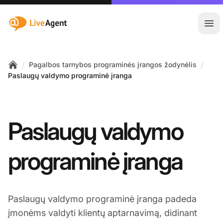
:site.title
Ati
/
/
Pagalbos tarnybos programinės įrangos žodynėlis
Home
Paslaugų valdymo programinė įranga
Paslaugų valdymo
programinė įranga
Paslaugų valdymo programinė įranga padeda
įmonėms valdyti klientų aptarnavimą, didinant