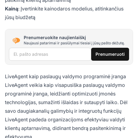
Kainą
: Įvertinkite kainodaros modelius, atitinkančius
jūsų biudžetą
Prenumeruokite naujienlaiškį
Naujausi patarimai ir pasiūlymai tiesiai į jūsų pašto dėžutę.
El. pašto adresas
Prenumeruoti
LiveAgent kaip paslaugų valdymo programinė įranga
LiveAgent veikia kaip visapusiška paslaugų valdymo
programinė įranga, leidžianti optimizuoti įmonės
technologijas, sumažinti išlaidas ir sutaupyti laiko. Dėl
savo daugiakanalių galimybių ir integruotų funkcijų
LiveAgent padeda organizacijoms efektyviau valdyti
klientų aptarnavimą, didinant bendrą pasitenkinimą ir
efektyvumą.