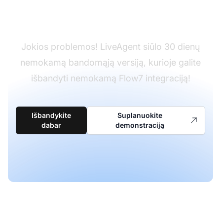
LiveAgent?
Jokios problemos! LiveAgent siūlo 30 dienų
nemokamą bandomąją versiją, kurioje galite
išbandyti nemokamą Flow7 integraciją!
Išbandykite
Suplanuokite
dabar
demonstraciją