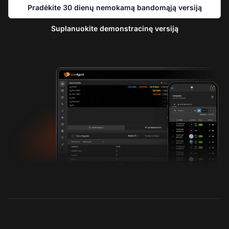
Pradėkite 30 dienų nemokamą bandomąją versiją
Suplanuokite demonstracinę versiją