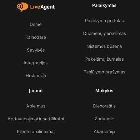
Palaikymas
Palaikymo portalas
Demo
Duomenų perkėlimas
Kainodara
Sistemos būsena
Savybės
Pakeitimų žurnalas
Integracijos
Pasiūlymo prašymas
Ekskursija
Įmonė
Mokykis
Apie mus
Dienoraštis
Apdovanojimai ir sertifikatai
Žodynėlis
Klientų atsiliepimai
Akademija