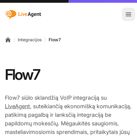
:site.title
Ati
/
/
Integracijos
Flow7
Home
Flow7
Flow7 siūlo sklandžią VoIP integraciją su
LiveAgent
, suteikiančią ekonomišką komunikaciją,
patikimą pagalbą ir lanksčią integraciją be
papildomų mokesčių. Mėgaukitės saugiomis,
masteliavimosiomis sprendimais, pritaikytais jūsų