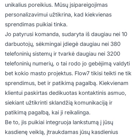
unikalius poreikius. Mūsų įsipareigojimas
personalizavimui užtikrina, kad kiekvienas
sprendimas puikiai tinka.
Jo patyrusi komanda, sudaryta iš daugiau nei 10
darbuotojų, sėkmingai įdiegė daugiau nei 380
telefoninių sistemų ir tvarkė daugiau nei 3200
telefoninių numerių, o tai rodo jo gebėjimą valdyti
bet kokio masto projektus. Flow7 tikisi teikti ne tik
sprendimus, bet ir patikimą pagalbą. Kiekvienam
klientui paskirtas dedikuotas kontaktinis asmuo,
siekiant užtikrinti sklandžią komunikaciją ir
patikimą pagalbą, kai ji reikalinga.
Be to, jis puikiai integruoja lankstumą į jūsų
kasdienę veiklą, įtraukdamas jūsų kasdienius