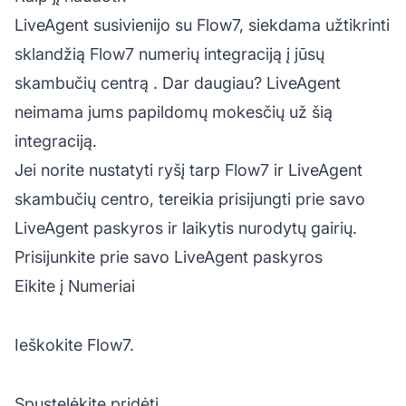
LiveAgent susivienijo su Flow7, siekdama užtikrinti
sklandžią Flow7 numerių integraciją į jūsų
skambučių centrą
. Dar daugiau? LiveAgent
neimama jums papildomų mokesčių už šią
integraciją.
Jei norite nustatyti ryšį tarp Flow7 ir LiveAgent
skambučių centro, tereikia prisijungti prie savo
LiveAgent
paskyros ir laikytis nurodytų gairių.
Prisijunkite prie savo LiveAgent paskyros
Eikite į Numeriai
Ieškokite Flow7.
Spustelėkite pridėti