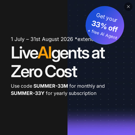
Get your
33% off
+ free AI Agent
1 July – 31st August 2026 *extended
Live
AI
gents at
Zero Cost
Use code
SUMMER-33M
for monthly and
SUMMER-33Y
for yearly subscription