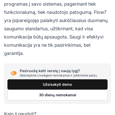
programas į savo sistemas, pagerinant tiek
funkcionalumą, tiek naudotojo patogumą. Flow7
yra įsipareigojęs palaikyti aukščiausius duomenų
saugumo standartus, užtikrinant, kad visa
komunikacija būtų apsaugota. Saugi ir efektyvi
komunikacija yra ne tik pasirinkimas, bet
garantija.
Pasiruošę kelti verslą į naują lygį?
Išbandykite LiveAgent nemokamai ir įsitikinkite patys.
Užsisakyti demo
30 dienų nemokamai
Kaip jį naudoti?