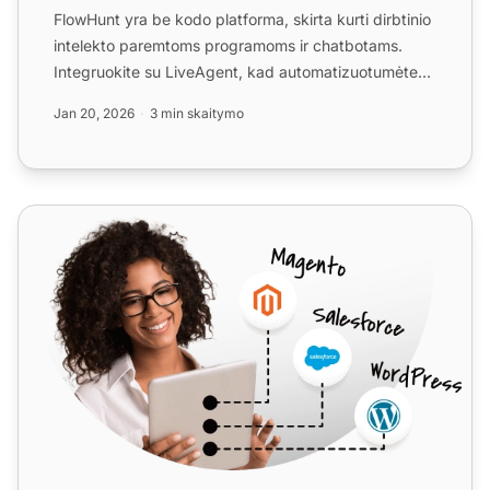
FlowHunt yra be kodo platforma, skirta kurti dirbtinio
intelekto paremtoms programoms ir chatbotams.
Integruokite su LiveAgent, kad automatizuotumėte
kliento už...
Jan 20, 2026
3 min skaitymo
hallo