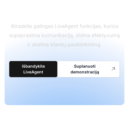
patirtį
Atraskite galingas LiveAgent funkcijas, kurios
supaprastina komunikaciją, didina efektyvumą
ir skatina klientų pasitenkinimą.
Išbandykite
Suplanuoti
LiveAgent
demonstraciją