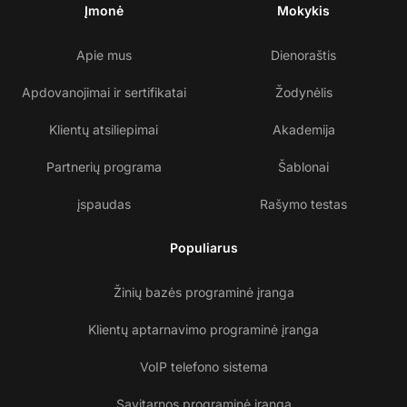
Įmonė
Mokykis
Apie mus
Dienoraštis
Apdovanojimai ir sertifikatai
Žodynėlis
Klientų atsiliepimai
Akademija
Partnerių programa
Šablonai
įspaudas
Rašymo testas
Populiarus
Žinių bazės programinė įranga
Klientų aptarnavimo programinė įranga
VoIP telefono sistema
Savitarnos programinė įranga