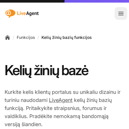
:site.title
Ati
/
/
Funkcijos
Kelių žinių bazių funkcijos
Home
Kelių žinių bazė
Kurkite kelis klientų portalus su unikaliu dizainu ir
turiniu naudodami
LiveAgent
kelių žinių bazių
funkciją. Pritaikykite straipsnius, forumus ir
valdiklius. Pradėkite nemokamą bandomąją
versiją šiandien.