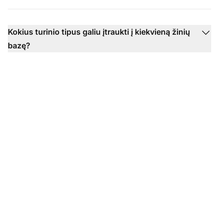
Kokius turinio tipus galiu įtraukti į kiekvieną žinių
bazę?
Transformuokite savo
klientų aptarnavimo