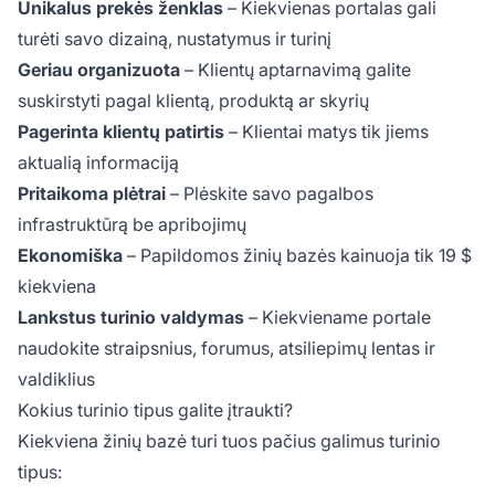
Unikalus prekės ženklas
– Kiekvienas portalas gali
turėti savo dizainą, nustatymus ir turinį
Geriau organizuota
– Klientų aptarnavimą galite
suskirstyti pagal klientą, produktą ar skyrių
Pagerinta klientų patirtis
– Klientai matys tik jiems
aktualią informaciją
Pritaikoma plėtrai
– Plėskite savo pagalbos
infrastruktūrą be apribojimų
Ekonomiška
– Papildomos žinių bazės kainuoja tik 19 $
kiekviena
Lankstus turinio valdymas
– Kiekviename portale
naudokite straipsnius, forumus, atsiliepimų lentas ir
valdiklius
Kokius turinio tipus galite įtraukti?
Kiekviena žinių bazė turi tuos pačius galimus turinio
tipus: