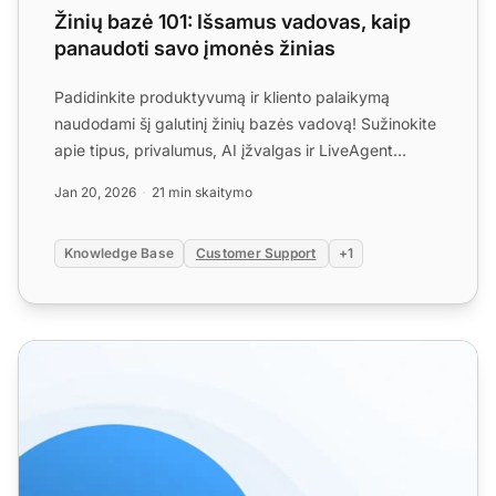
Žinių bazė 101: Išsamus vadovas, kaip
panaudoti savo įmonės žinias
Padidinkite produktyvumą ir kliento palaikymą
naudodami šį galutinį žinių bazės vadovą! Sužinokite
apie tipus, privalumus, AI įžvalgas ir LiveAgent
įrankius....
Jan 20, 2026
21 min skaitymo
Knowledge Base
Customer Support
+1
Žinių bazės šablonai