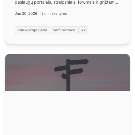
paslaugų portalais, straipsniais, forumais ir grįžtamojo
ryšio lentomi...
Jan 20, 2026
2 min skaitymo
Knowledge Base
Self-Service
+2
Žinių bazė 101: Išsamus vadovas, kaip panaudoti savo įmo