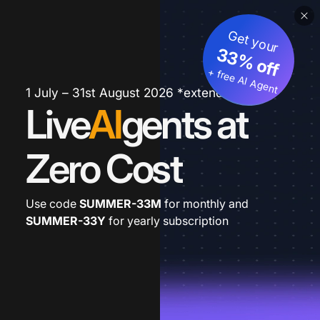
Get your
33% off
+ free AI Agent
1 July – 31st August 2026 *extended
Live
AI
gents at
Zero Cost
Use code
SUMMER-33M
for monthly and
SUMMER-33Y
for yearly subscription