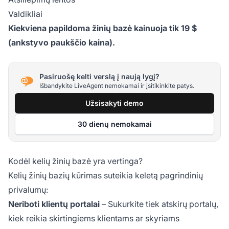
Valdikliai
Kiekviena papildoma žinių bazė kainuoja tik 19 $
(ankstyvo paukščio kaina).
Pasiruošę kelti verslą į naują lygį?
Išbandykite LiveAgent nemokamai ir įsitikinkite patys.
Užsisakyti demo
30 dienų nemokamai
Kodėl kelių žinių bazė yra vertinga?
Kelių žinių bazių kūrimas suteikia keletą pagrindinių
privalumų:
Neriboti klientų portalai
– Sukurkite tiek atskirų portalų,
kiek reikia skirtingiems klientams ar skyriams