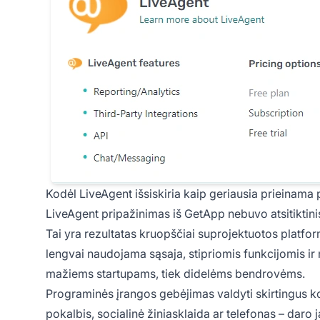
Kodėl LiveAgent išsiskiria kaip geriausia prieinama
LiveAgent pripažinimas iš GetApp nebuvo atsitiktinis
Tai yra rezultatas kruopščiai suprojektuotos platfo
lengvai naudojama sąsaja, stipriomis funkcijomis i
mažiems startupams, tiek didelėms bendrovėms.
Programinės įrangos gebėjimas valdyti skirtingus kom
pokalbis, socialinė žiniasklaida ar telefonas – daro