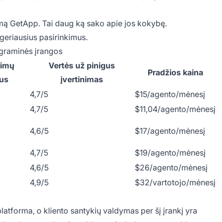
mą GetApp. Tai daug ką sako apie jos kokybę.
 geriausius pasirinkimus.
rograminės įrangos
pimų
Vertės už pinigus
Pradžios kaina
ius
įvertinimas
4,7/5
$15/agento/mėnesį
4,7/5
$11,04/agento/mėnesį
4,6/5
$17/agento/mėnesį
4,7/5
$19/agento/mėnesį
4,6/5
$26/agento/mėnesį
4,9/5
$32/vartotojo/mėnesį
latforma, o kliento santykių valdymas per šį įrankį yra