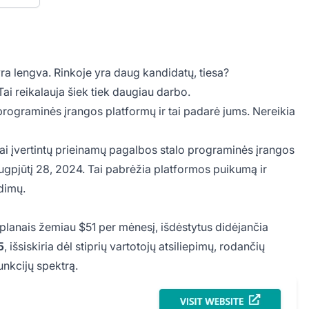
ra lengva. Rinkoje yra daug kandidatų, tiesa?
 Tai reikalauja šiek tiek daugiau darbo.
ograminės įrangos platformų ir tai padarė jums. Nereikia
iai įvertintų prieinamų pagalbos stalo programinės įrangos
gpjūtį 28, 2024. Tai pabrėžia platformos puikumą ir
dimų.
lanais žemiau $51 per mėnesį, išdėstytus didėjančia
5
, išsiskiria dėl stiprių vartotojų atsiliepimų, rodančių
unkcijų spektrą.