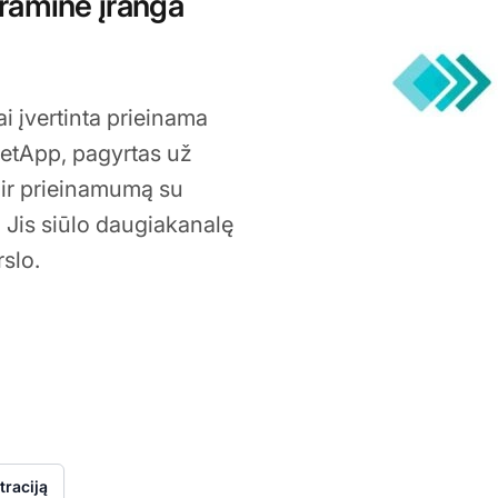
raminė įranga
i įvertinta prieinama
GetApp, pagyrtas už
ą ir prieinamumą su
Jis siūlo daugiakanalę
rslo.
0, 2026
raciją