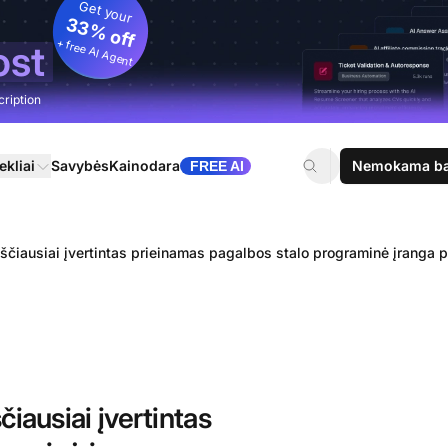
Get your
33% off
+ free AI Agent
ost
cription
ekliai
Savybės
Kainodara
Nemokama ban
FREE AI
ščiausiai įvertintas prieinamas pagalbos stalo programinė įranga
iausiai įvertintas