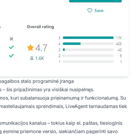
 pagalbos stalo programinė įranga
 – šis pripažinimas yra visiškai nusipelnęs.
rmos, kuri subalansuoja prieinamumą ir funkcionalumą. Su
r masteliaujamais sprendimais, LiveAgent tarnaudamas tiek
unikacijos kanalus – tokius kaip el. paštas, tiesioginis
 ją esmine priemone verslo, siekiančiam pagerinti savo