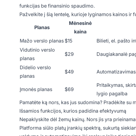
funkcijas be finansinio spaudimo.
Pažvelkite į šią lentelę, kurioje lyginamos kainos ir f
Mėnesinė
Planas
kaina
Mažo verslo planas
$15
Bilieti, el. pašto 
Vidutinio verslo
$29
Daugiakanalė pag
planas
Didelio verslo
$49
Automatizavimas, 
planas
Pritaikymas, skir
Įmonės planas
$69
lygio pagalba
Pamatėte ką nors, kas jus sudomina? Pradėkite su
Išsamios funkcijos, kurios padidina efektyvumą
Nepaklyskite dėl žemų kainų. Nors jis yra prieinama
Platforma siūlo platų įrankių spektrą, sukurtą siekia