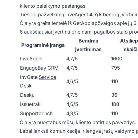
kliento palaikymo pastangas.
Tiesiog pažvelkite į LiveAgent
4,7/5
bendrą įvertini
Čia yra greita lentelė iš GetApp apžvalgos apie jų 6
6 aukščiausiai įvertinti prieinami pagalbos stalo p
Bendras
Atsilie
Programinė įranga
įvertinimas
skaič
LiveAgent
4,7/5
1600
EngageBay CRM
4,7/5
795
InvGate
Service
4,6/5
110
Desk
Desku
4,7/5
36
Issuetrak
4,6/5
188
Supportbench
4,9/5
110
Čia yra nuostabus mūsų kliento patirties pavyzdys:
Labai lanksti komunikacija ir lengva įrašų valdymo p