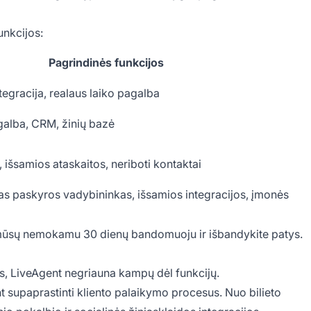
unkcijos:
Pagrindinės funkcijos
integracija, realaus laiko pagalba
alba, CRM, žinių bazė
išsamios ataskaitos, neriboti kontaktai
tas paskyros vadybininkas, išsamios integracijos, įmonės
 mūsų nemokamu 30 dienų bandomuoju ir išbandykite patys.
s, LiveAgent negriauna kampų dėl funkcijų.
nt supaprastinti kliento palaikymo procesus. Nuo bilieto