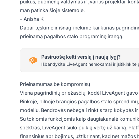
puikus, duomenų valdymas ir įvairūs projektai, ko
man patinka šioje sistemoje.
– Anisha K
Dabar tęskime ir išnagrinėkime kai kurias pagrindin
prieinamą pagalbos stalo programinę įrangą.
Pasiruošę kelti verslą į naują lygį?
Išbandykite LiveAgent nemokamai ir įsitikinkite 
Prieinamumas be kompromisų
Viena pagrindinių priežasčių, kodėl LiveAgent gavo t
Rinkoje, pilnoje brangios pagalbos stalo sprendimų,
modeliu. Bendrovės nebegali rinktis tarp kokybės ir b
Su tokiomis funkcijomis kaip daugiakanalė komunikacij
spektras, LiveAgent siūlo puikią vertę už kainą. Platf
finansinius apribojimus, užtikrinant, kad net mažos