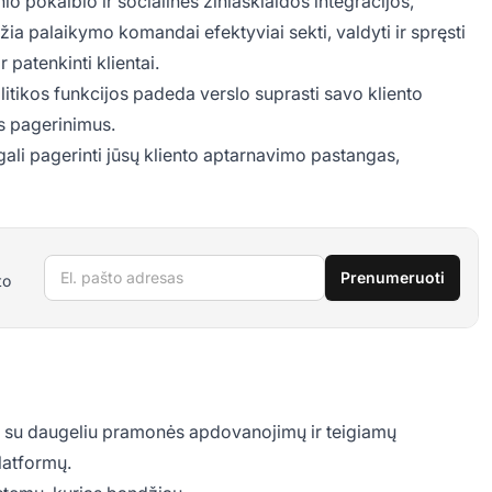
io pokalbio ir socialinės žiniasklaidos integracijos,
džia palaikymo komandai efektyviai sekti, valdyti ir spręsti
 patenkinti klientai.
alitikos funkcijos padeda verslo suprasti savo kliento
s pagerinimus.
gali pagerinti jūsų kliento aptarnavimo pastangas,
El. pašto adresas
Prenumeruoti
to
p, su daugeliu pramonės apdovanojimų ir teigiamų
latformų.