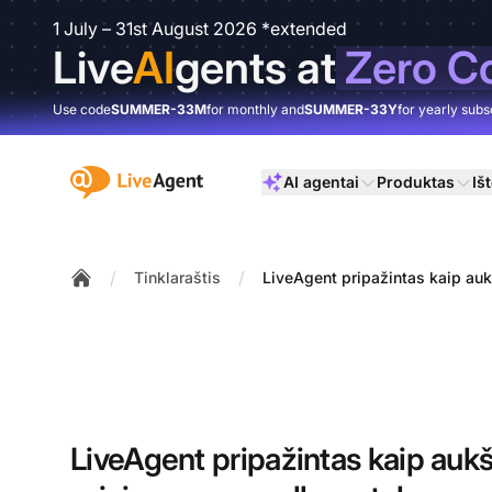
1 July – 31st August 2026 *extended
Live
AI
gents at
Zero C
Use code
SUMMER-33M
for monthly and
SUMMER-33Y
for yearly subs
:site.title
AI agentai
Produktas
Išt
/
/
Tinklaraštis
LiveAgent pripažintas kaip auk
Home
LiveAgent pripažintas kaip aukšč