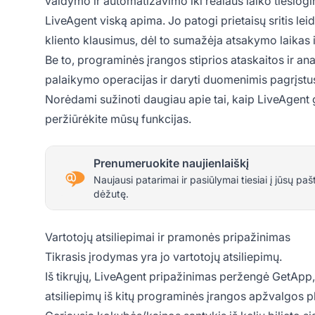
valdymo ir automatizavimo iki realaus laiko tiesiogin
LiveAgent viską apima. Jo patogi prietaisų sritis lei
kliento klausimus, dėl to sumažėja atsakymo laikas ir
Be to, programinės įrangos stiprios ataskaitos ir an
palaikymo operacijas ir daryti duomenimis pagrįstu
Norėdami sužinoti daugiau apie tai, kaip LiveAgent 
peržiūrėkite mūsų funkcijas.
Prenumeruokite naujienlaiškį
Naujausi patarimai ir pasiūlymai tiesiai į jūsų paš
dėžutę.
Vartotojų atsiliepimai ir pramonės pripažinimas
Tikrasis įrodymas yra jo vartotojų atsiliepimų.
Iš tikrųjų, LiveAgent pripažinimas peržengė GetAp
atsiliepimų iš kitų programinės įrangos apžvalgos p