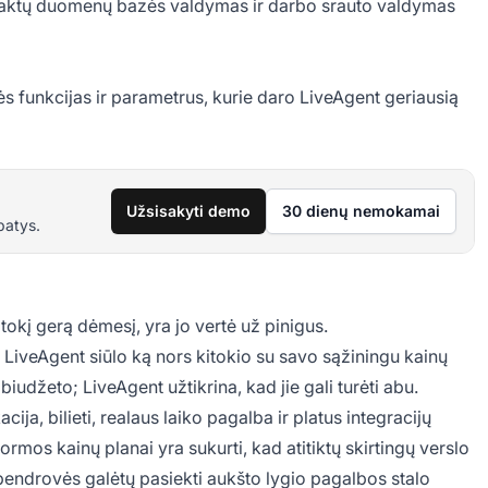
ntaktų duomenų bazės valdymas ir darbo srauto valdymas
ės funkcijas ir parametrus, kurie daro LiveAgent geriausią
Užsisakyti demo
30 dienų nemokamai
patys.
okį gerą dėmesį, yra jo vertė už pinigus.
 LiveAgent siūlo ką nors kitokio su savo sąžiningu kainų
iudžeto; LiveAgent užtikrina, kad jie gali turėti abu.
a, bilieti, realaus laiko pagalba ir platus integracijų
ormos kainų planai yra sukurti, kad atitiktų skirtingų verslo
 bendrovės galėtų pasiekti aukšto lygio pagalbos stalo