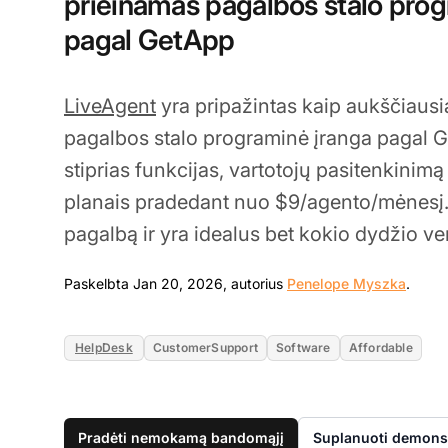
prieinamas pagalbos stalo prog
pagal GetApp
LiveAgent
yra pripažintas kaip aukščiausia
pagalbos stalo programinė įranga pagal 
stiprias funkcijas, vartotojų pasitenkinim
planais pradedant nuo $9/agento/mėnesį. 
pagalbą ir yra idealus bet kokio dydžio ve
Jan 2
Paskelbta Jan 20, 2026, autorius
Penelope Myszka
.
HelpDesk
CustomerSupport
Software
Affordable
Pradėti nemokamą bandomąjį
Suplanuoti demonst