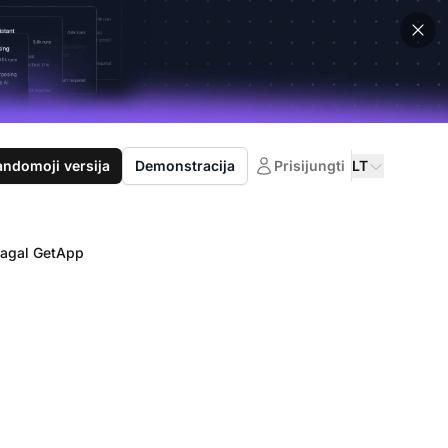
domoji versija
Demonstracija
Prisijungti
LT
 pagal GetApp