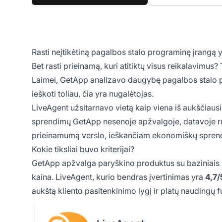
Rasti neįtikėtiną pagalbos stalo programinę įrangą y
Bet rasti
prieinamą
, kuri atitiktų visus reikalavimus?
Laimei, GetApp analizavo daugybę pagalbos stalo pr
ieškoti toliau, čia yra nugalėtojas.
LiveAgent užsitarnavo vietą kaip viena iš aukščiaus
sprendimų GetApp nesenoje apžvalgoje, datavoje ru
prieinamumą verslo, ieškančiam ekonomiškų spren
Kokie tiksliai buvo kriterijai?
GetApp apžvalga paryškino produktus su baziniais p
kaina. LiveAgent, kurio bendras įvertinimas yra
4,7/
aukštą kliento pasitenkinimo lygį ir platų naudingų f