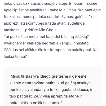
laiko visas užklausas vienoje vietoje. Ir nepamirškime
apie išplėstinę analitiką.’ – sakė Min Chou. ‘Kalbant apie
funkcijas, mums patinka naudoti žymas, galėti aiškiai
apibrėžti atsakomybes ir tada atlikti sudėtingą
ataskaitą.’ – pridūrė Min Chou.
Tai puiku šiuo metu, bet kaip dėl būsimų iššūkių?
Kwikcharger niekada negriebia kampų ir nustato
iššūkius bei aiškius tikslus kompanijos palaikymui. Kas
laukia toliau?
'Mūsų tikslas yra įdiegti greitesnę ir geresnę
kliento aptarnavimo patirtį, kuri galėtų atsakyti
per kelias valandas po to, kai gauta užklausa, ir
taip pat turėti 24/7 visą aprėptį telefone ir
pokalbiais, o ne tik bilietuose.'