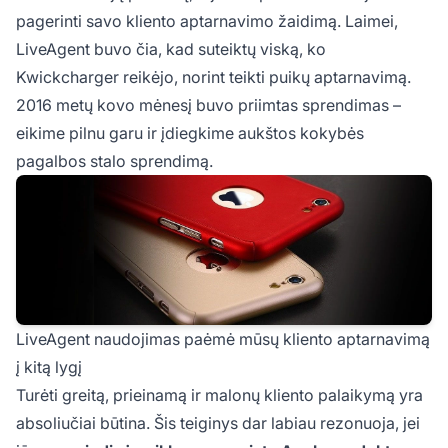
pagerinti savo kliento aptarnavimo žaidimą. Laimei,
LiveAgent buvo čia, kad suteiktų viską, ko
Kwickcharger reikėjo, norint teikti puikų aptarnavimą.
2016 metų kovo mėnesį buvo priimtas sprendimas –
eikime pilnu garu ir įdiegkime aukštos kokybės
pagalbos stalo sprendimą.
LiveAgent naudojimas paėmė mūsų kliento aptarnavimą
į kitą lygį
Turėti greitą, prieinamą ir malonų kliento palaikymą yra
absoliučiai būtina. Šis teiginys dar labiau rezonuoja, jei