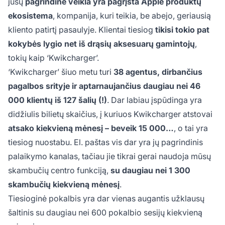
jūsų
pagrindinė veikla yra pagrįsta Apple produktų
ekosistema
, kompanija, kuri teikia, be abejo, geriausią
kliento patirtį pasaulyje. Klientai tiesiog
tikisi tokio pat
kokybės lygio net iš drąsių aksesuarų gamintojų
,
tokių kaip ‘Kwikcharger’.
‘Kwikcharger’ šiuo metu turi
38 agentus, dirbančius
pagalbos srityje ir aptarnaujančius daugiau nei 46
000 klientų iš 127 šalių (!)
. Dar labiau įspūdinga yra
didžiulis bilietų skaičius, į kuriuos Kwikcharger atstovai
atsako kiekvieną mėnesį – beveik 15 000…
, o tai yra
tiesiog nuostabu. El. paštas vis dar yra jų pagrindinis
palaikymo kanalas, tačiau jie tikrai gerai naudoja mūsų
skambučių centro funkciją,
su daugiau nei 1 300
skambučių kiekvieną mėnesį
.
Tiesioginė pokalbis yra dar vienas augantis užklausų
šaltinis su daugiau nei 600 pokalbio sesijų kiekvieną