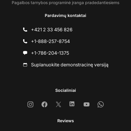
Pagalbos tarnybos programinė įranga pradedantiesiems
Pardavimų kontaktai
+421 2 33 456 826
+1-888-257-8754
+1-786-204-1375
Suplanuokite demonstracinę versiją
Socialiniai
Instagram
Facebook
X
Linkedin
Youtube
Whatsapp
Reviews