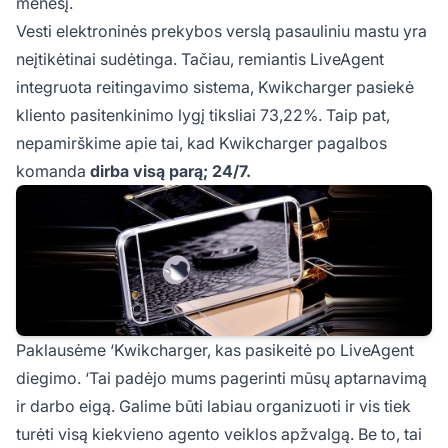
mėnesį.
Vesti elektroninės prekybos verslą pasauliniu mastu yra
neįtikėtinai sudėtinga. Tačiau, remiantis LiveAgent
integruota reitingavimo sistema, Kwikcharger pasiekė
kliento pasitenkinimo lygį tiksliai 73,22%. Taip pat,
nepamirškime apie tai, kad Kwikcharger pagalbos
komanda
dirba visą parą; 24/7.
Paklausėme ‘Kwikcharger, kas pasikeitė po LiveAgent
diegimo. ‘Tai padėjo mums pagerinti mūsų aptarnavimą
ir darbo eigą. Galime būti labiau organizuoti ir vis tiek
turėti visą kiekvieno agento veiklos apžvalgą. Be to, tai