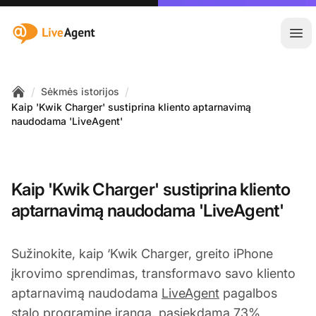
:site.title
Ati
/
/
Sėkmės istorijos
Home
Kaip 'Kwik Charger' sustiprina kliento aptarnavimą
naudodama 'LiveAgent'
Kaip 'Kwik Charger' sustiprina kliento
aptarnavimą naudodama 'LiveAgent'
Sužinokite, kaip ‘Kwik Charger, greito iPhone
įkrovimo sprendimas, transformavo savo kliento
aptarnavimą naudodama
LiveAgent
pagalbos
stalo programinę įrangą, pasiekdama 73%