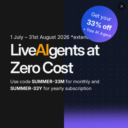
Get your
33% off
+ free AI Agent
1 July – 31st August 2026 *extended
Live
AI
gents at
Zero Cost
Use code
SUMMER-33M
for monthly and
SUMMER-33Y
for yearly subscription