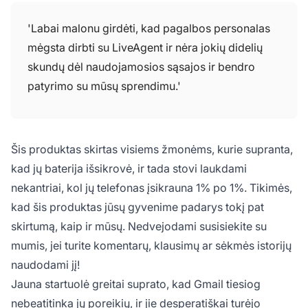
'Labai malonu girdėti, kad pagalbos personalas
mėgsta dirbti su LiveAgent ir nėra jokių didelių
skundų dėl naudojamosios sąsajos ir bendro
patyrimo su mūsų sprendimu.'
Šis produktas skirtas visiems žmonėms, kurie supranta,
kad jų baterija išsikrovė, ir tada stovi laukdami
nekantriai, kol jų telefonas įsikrauna 1% po 1%. Tikimės,
kad šis produktas jūsų gyvenime padarys tokį pat
skirtumą, kaip ir mūsų. Nedvejodami susisiekite su
mumis, jei turite komentarų, klausimų ar sėkmės istorijų
naudodami jį!
Jauna startuolė greitai suprato, kad Gmail tiesiog
nebeatitinka jų poreikių, ir jie desperatiškai turėjo