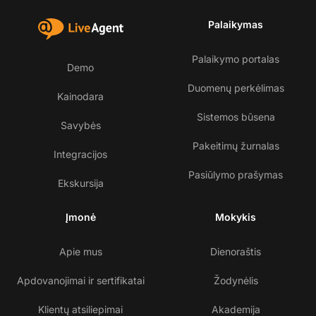
Palaikymas
Palaikymo portalas
Demo
Duomenų perkėlimas
Kainodara
Sistemos būsena
Savybės
Pakeitimų žurnalas
Integracijos
Pasiūlymo prašymas
Ekskursija
Įmonė
Mokykis
Apie mus
Dienoraštis
Apdovanojimai ir sertifikatai
Žodynėlis
Klientų atsiliepimai
Akademija