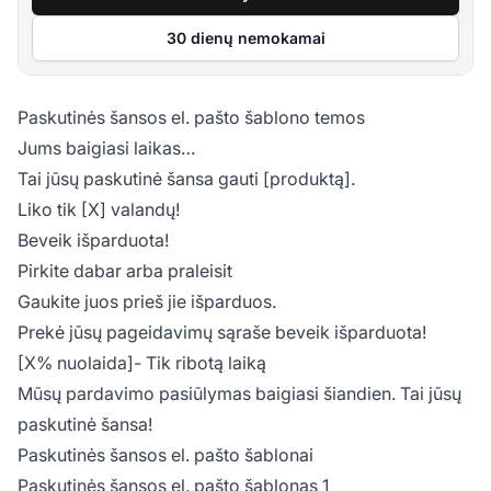
30 dienų nemokamai
Paskutinės šansos el. pašto šablono temos
Jums baigiasi laikas…
Tai jūsų paskutinė šansa gauti [produktą].
Liko tik [X] valandų!
Beveik išparduota!
Pirkite dabar arba praleisit
Gaukite juos prieš jie išparduos.
Prekė jūsų pageidavimų sąraše beveik išparduota!
[X% nuolaida]- Tik ribotą laiką
Mūsų pardavimo pasiūlymas baigiasi šiandien. Tai jūsų
paskutinė šansa!
Paskutinės šansos el. pašto šablonai
Paskutinės šansos el. pašto šablonas 1