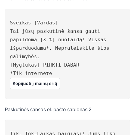
Sveikas [Vardas]
Tai jūsų paskutinė šansa gauti
papildomą [X %] nuolaidą! Viskas
išparduodama*. Nepraleiskite šios
galimybės.
[Mygtukas] PIRKTI DABAR
*Tik internete
Kopijuoti į mainų sritį
Paskutinės šansos el. pašto šablonas 2
Tik, Tok…Laikas baigiasi! Jums liko