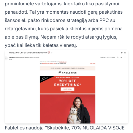
primintumėte vartotojams, kiek laiko liko pasiūlymui
panaudoti. Tai yra momentas naudoti gerą paskutinės
šansos el. pašto rinkodaros strategiją arba PPC su
retargetavimu, kuris pasiekia klientus ir jiems primena
apie pasiūlymą. Nepamirškite rodyti atsargų lygius,
ypač kai lieka tik keletas vienetų.
Fabletics naudoja “Skubėkite, 70% NUOLAIDA VISOJE