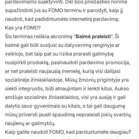
pardavimams suaktyvinti. Dėl šios priežasties norime
supažindinti jus su FOMO terminu ir parodyti, kaip jį
naudoti, kad padidintumėte internetinį pardavimą.
Kas yra FOMO?
Šis terminas reiškia akronimą “
Baimė praleisti
”. Ši
baimė gali būti susijusi su dalyvavimą renginyje ar
veikloje, bet taip pat su rizika prarasti galimybę
nusipirkti produktą, pasinaudoti pardavimo promocija,
ar net praleisti naujausią memelę, kurią visi dalijasi
socialinėje žiniasklaidoje. Mūsų žmonių prigimtyje yra
siekti integruotis, būti atnaujintam ir lenkti kitus. Aukso
amžiuje socialinės žiniasklaidos, visi yra susiję ir gali
dalytis savo gyvenimais su kitais, o tai gali daugumą
mūsų priversti jausti spaudimą nepraleisti jokių svarbių
naujienų ar galimybių.
Kaip galite naudoti FOMO, kad parduotumėte daugiau?