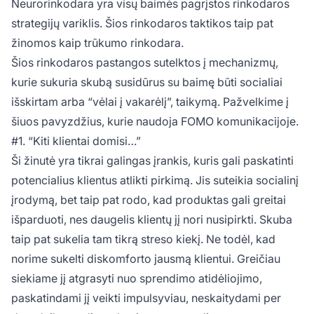
Neurorinkodarа yra visų baimės pagrįstos rinkodaros
strategijų variklis. Šios rinkodaros taktikos taip pat
žinomos kaip trūkumo rinkodarа.
Šios rinkodaros pastangos sutelktos į mechanizmų,
kurie sukuria skubą susidūrus su baimę būti socialiai
išskirtam arba “vėlai į vakarėlį”, taikymą. Pažvelkime į
šiuos pavyzdžius, kurie naudoja FOMO komunikacijoje.
#1. “Kiti klientai domisi…”
Ši žinutė yra tikrai galingas įrankis, kuris gali paskatinti
potencialius klientus atlikti pirkimą. Jis suteikia socialinį
įrodymą, bet taip pat rodo, kad produktas gali greitai
išparduoti, nes daugelis klientų jį nori nusipirkti. Skuba
taip pat sukelia tam tikrą streso kiekį. Ne todėl, kad
norime sukelti diskomforto jausmą klientui. Greičiau
siekiame jį atgrasyti nuo sprendimo atidėliojimo,
paskatindami jį veikti impulsyviau, neskaitydami per