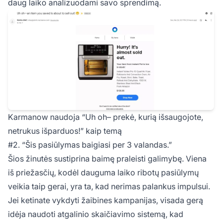
daug laiko analizuodami savo sprendimą.
Karmanow naudoja “Uh oh– prekė, kurią išsaugojote,
netrukus išparduos!” kaip temą
#2. “Šis pasiūlymas baigiasi per 3 valandas.”
Šios žinutės sustiprina baimę praleisti galimybę. Viena
iš priežasčių, kodėl dauguma laiko ribotų pasiūlymų
veikia taip gerai, yra ta, kad nerimas palankus impulsui.
Jei ketinate vykdyti žaibines kampanijas, visada gerą
idėja naudoti atgalinio skaičiavimo sistemą, kad