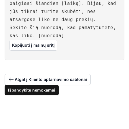
baigiasi šiandien [laiką]. Bijau, kad
jūs tikrai turite skubėti, nes
atsargose liko ne daug prekių.
Sekite šią nuorodą, kad pamatytumėte,
kas liko. [nuoroda]
Kopijuoti į mainų sritį
Atgal į Kliento aptarnavimo šablonai
Išbandykite nemokamai