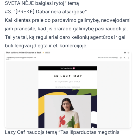
SVETAINĖJE baigiasi rytoj” temą
#3. “[PREKĖ] Dabar nėra atsargose”
Kai klientas praleido pardavimo galimybę, nedvejodami
jam pranešite, kad jis prarado galimybę pasinaudoti ja.
Tai yra tai, ką reguliariai daro kelionių agentūros ir gali
būti lengvai įdiegta ir el. komercijoje.
Lazy Oaf naudoja temą “Tas išparduotas megztinis