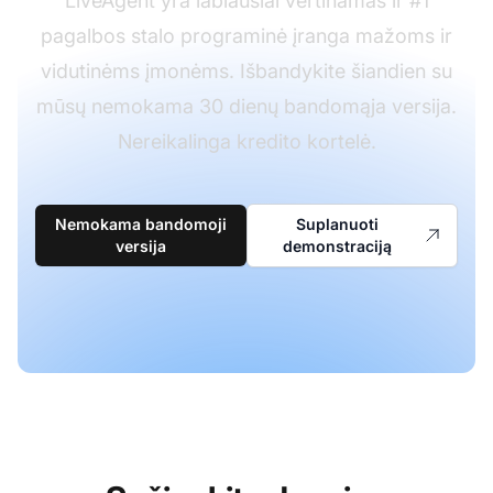
LiveAgent yra labiausiai vertinamas ir #1
pagalbos stalo programinė įranga mažoms ir
vidutinėms įmonėms. Išbandykite šiandien su
mūsų nemokama 30 dienų bandomąja versija.
Nereikalinga kredito kortelė.
Nemokama bandomoji
Suplanuoti
versija
demonstraciją