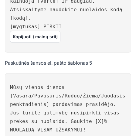
kainuoja [vertė] ir daugiau.
Atsiskaityme naudokite nuolaidos kodą
[kodą].
[mygtukas] PIRKTI
Kopijuoti į mainų sritį
Paskutinės šansos el. pašto šablonas 5
Mūsų vienos dienos
[Vasara/Pavasaris/Ruduo/Žiema/Juodasis
penktadienis] pardavimas prasidėjo.
Jūs turite galimybę nusipirkti visas
prekes su nuolaida. Gaukite [X]%
NUOLAIDĄ VISAM UŽSAKYMUI!