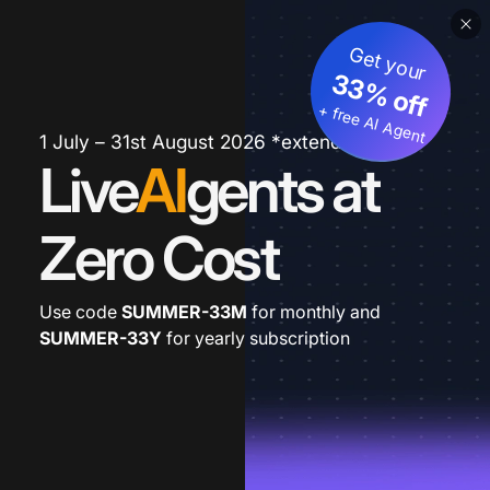
Get your
33% off
+ free AI Agent
1 July – 31st August 2026 *extended
Live
AI
gents at
Zero Cost
Use code
SUMMER-33M
for monthly and
SUMMER-33Y
for yearly subscription