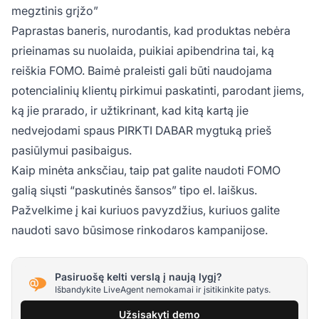
megztinis grįžo”
Paprastas baneris, nurodantis, kad produktas nebėra
prieinamas su nuolaida, puikiai apibendrina tai, ką
reiškia FOMO. Baimė praleisti gali būti naudojama
potencialinių klientų pirkimui paskatinti, parodant jiems,
ką jie prarado, ir užtikrinant, kad kitą kartą jie
nedvejodami spaus PIRKTI DABAR mygtuką prieš
pasiūlymui pasibaigus.
Kaip minėta anksčiau, taip pat galite naudoti FOMO
galią siųsti “paskutinės šansos” tipo el. laiškus.
Pažvelkime į kai kuriuos pavyzdžius, kuriuos galite
naudoti savo būsimose rinkodaros kampanijose.
Pasiruošę kelti verslą į naują lygį?
Išbandykite LiveAgent nemokamai ir įsitikinkite patys.
Užsisakyti demo