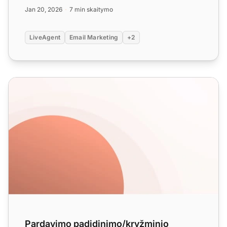
strategi...
Jan 20, 2026
7 min skaitymo
LiveAgent
Email Marketing
+2
Pardavimo padidinimo/kryžminio pardavimo el. pašto šab
Pardavimo padidinimo/kryžminio