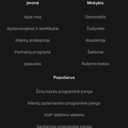
Įmonė
Mokykis
Apie mus
Dienoraštis
Apdovanojimai ir sertifikatai
Žodynėlis
Klientų atsiliepimai
Akademija
Partnerių programa
Šablonai
įspaudas
Rašymo testas
Populiarus
Žinių bazės programinė įranga
Klientų aptarnavimo programinė įranga
VoIP telefono sistema
Savitarnos programinė įranga