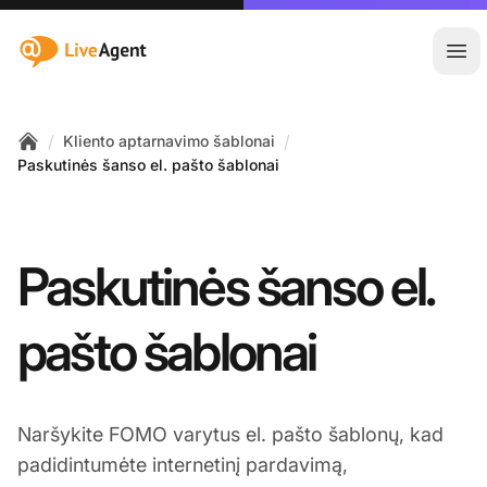
:site.title
Ati
/
/
Kliento aptarnavimo šablonai
Home
Paskutinės šanso el. pašto šablonai
Paskutinės šanso el.
pašto šablonai
Naršykite FOMO varytus el. pašto šablonų, kad
padidintumėte internetinį pardavimą,