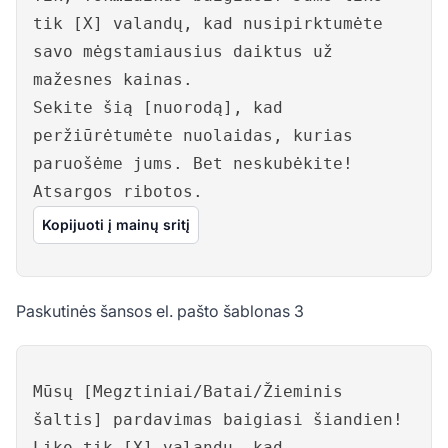
tik [X] valandų, kad nusipirktumėte
savo mėgstamiausius daiktus už
mažesnes kainas.
Sekite šią [nuorodą], kad
peržiūrėtumėte nuolaidas, kurias
paruošėme jums. Bet neskubėkite!
Atsargos ribotos.
Kopijuoti į mainų sritį
Paskutinės šansos el. pašto šablonas 3
Mūsų [Megztiniai/Batai/Žieminis
šaltis] pardavimas baigiasi šiandien!
Liko tik [X] valandų, kad