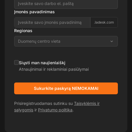
Įmonės pavadinimas
.ladesk.com
Regionas
Duomenų centro vieta
Siųsti man naujienlaiškį
Atnaujinimai ir reklaminiai pasiūlymai
Sukurkite paskyrą NEMOKAMAI
Prisiregistruodamas sutinku su
Taisyklėmis ir
sąlygomis
ir
Privatumo politika
.