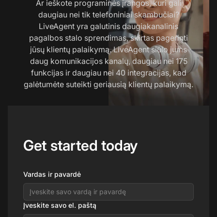
Ar ieškote programinės įrangos, kuri gali
daugiau nei tik telefoniniai skambučiai?
LiveAgent yra galutinis daugiakanalinis
pagalbos stalo sprendimas, skirtas pagerinti
jūsų klientų palaikymą. LiveAgent siūlo jums
daug komunikacijos kanalų, daugiau nei 175
funkcijas ir daugiau nei 40 integracijas, kad
galėtumėte suteikti geriausią klientų palaikymą.
Get started today
Vardas ir pavardė
Įveskite savo el. paštą