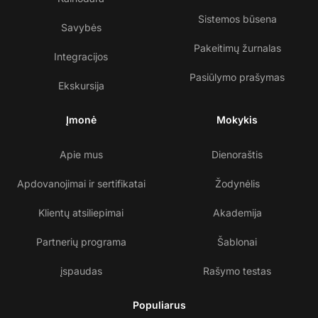
Sistemos būsena
Savybės
Pakeitimų žurnalas
Integracijos
Pasiūlymo prašymas
Ekskursija
Įmonė
Mokykis
Apie mus
Dienoraštis
Apdovanojimai ir sertifikatai
Žodynėlis
Klientų atsiliepimai
Akademija
Partnerių programa
Šablonai
įspaudas
Rašymo testas
Populiarus