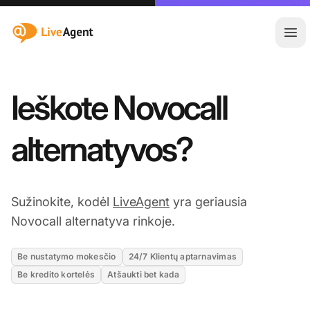
:site.title
Ati
Ieškote Novocall
alternatyvos?
Sužinokite, kodėl
LiveAgent
yra geriausia
Novocall alternatyva rinkoje.
Be nustatymo mokesčio
24/7 Klientų aptarnavimas
Be kredito kortelės
Atšaukti bet kada