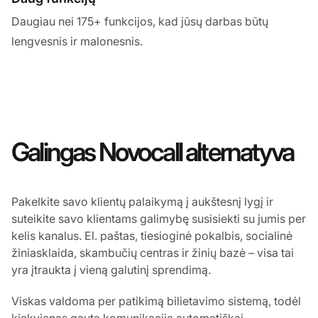
Daugiau nei 175+ funkcijos, kad jūsų darbas būtų
lengvesnis ir malonesnis.
Galingas Novocall alternatyva
Pakelkite savo klientų palaikymą į aukštesnį lygį ir
suteikite savo klientams galimybę susisiekti su jumis per
kelis kanalus. El. paštas, tiesioginė pokalbis, socialinė
žiniasklaida, skambučių centras ir žinių bazė – visa tai
yra įtraukta į vieną galutinį sprendimą.
Viskas valdoma per patikimą bilietavimo sistemą, todėl
kiekvienas gauta komunikacija automatiškai