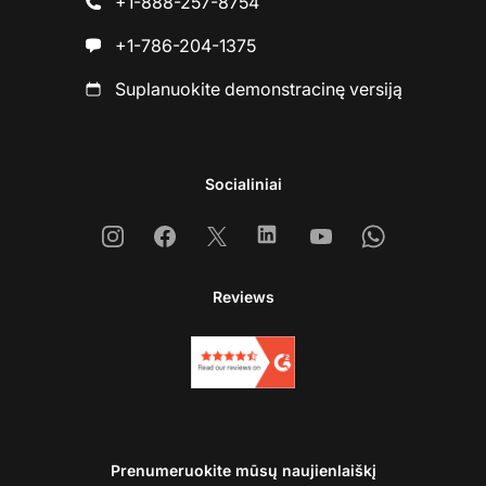
+1-888-257-8754
+1-786-204-1375
Suplanuokite demonstracinę versiją
Socialiniai
Instagram
Facebook
X
Linkedin
Youtube
Whatsapp
Reviews
Prenumeruokite mūsų naujienlaiškį