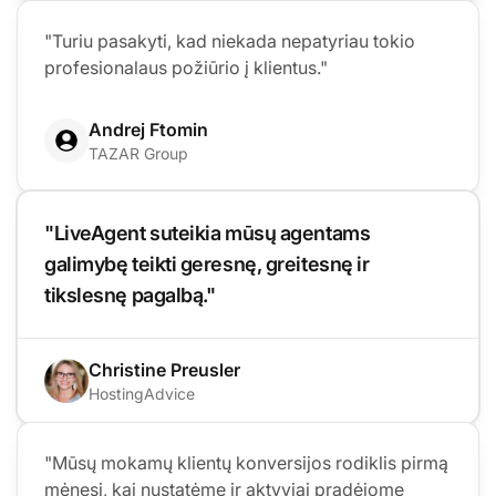
"Turiu pasakyti, kad niekada nepatyriau tokio
profesionalaus požiūrio į klientus."
Andrej Ftomin
TAZAR Group
"LiveAgent suteikia mūsų agentams
galimybę teikti geresnę, greitesnę ir
tikslesnę pagalbą."
Christine Preusler
HostingAdvice
"Mūsų mokamų klientų konversijos rodiklis pirmą
mėnesį, kai nustatėme ir aktyviai pradėjome