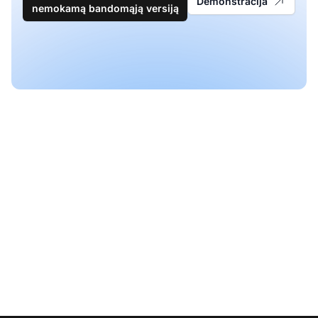
Demonstracija
nemokamą bandomąją versiją