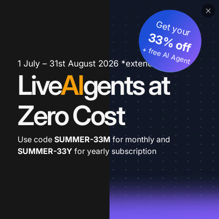
Get your
33% off
+ free AI Agent
1 July – 31st August 2026 *extended
Live
AI
gents at
Zero Cost
Use code
SUMMER-33M
for monthly and
SUMMER-33Y
for yearly subscription