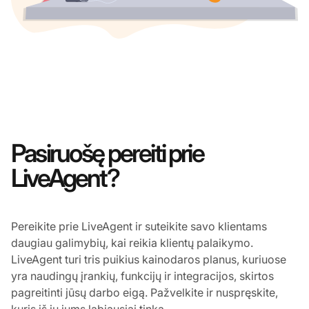
Pasiruošę pereiti prie
LiveAgent?
Pereikite prie LiveAgent ir suteikite savo klientams
daugiau galimybių, kai reikia klientų palaikymo.
LiveAgent turi tris puikius kainodaros planus, kuriuose
yra naudingų įrankių, funkcijų ir integracijos, skirtos
pagreitinti jūsų darbo eigą. Pažvelkite ir nuspręskite,
kuris iš jų jums labiausiai tinka.