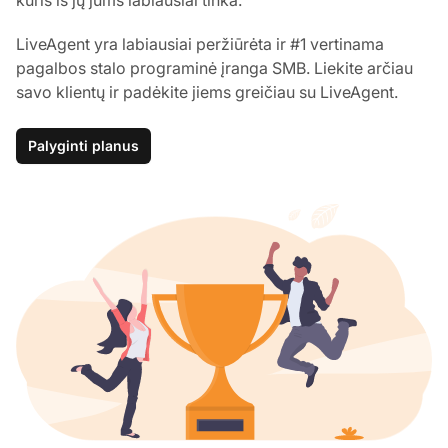
LiveAgent yra labiausiai peržiūrėta ir #1 vertinama
pagalbos stalo programinė įranga SMB. Liekite arčiau
savo klientų ir padėkite jiems greičiau su LiveAgent.
Palyginti planus