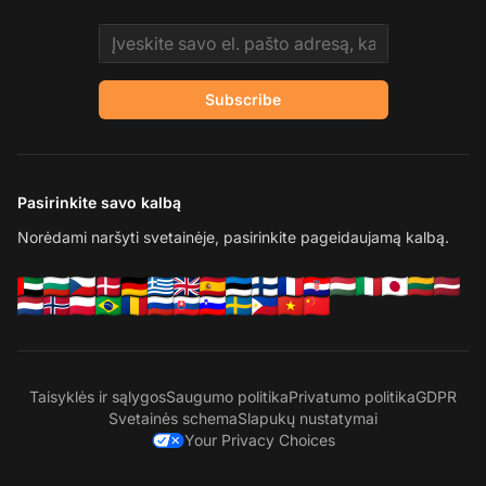
Email address
Subscribe
Pasirinkite savo kalbą
Norėdami naršyti svetainėje, pasirinkite pageidaujamą kalbą.
Taisyklės ir sąlygos
Saugumo politika
Privatumo politika
GDPR
Svetainės schema
Slapukų nustatymai
Your Privacy Choices