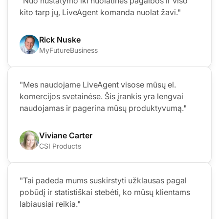
"Nuo nustatymo iki nuolatinės pagalbos ir viso
kito tarp jų, LiveAgent komanda nuolat žavi."
Rick Nuske
MyFutureBusiness
"Mes naudojame LiveAgent visose mūsų el.
komercijos svetainėse. Šis įrankis yra lengvai
naudojamas ir pagerina mūsų produktyvumą."
Viviane Carter
CSI Products
"Tai padeda mums suskirstyti užklausas pagal
pobūdį ir statistiškai stebėti, ko mūsų klientams
labiausiai reikia."