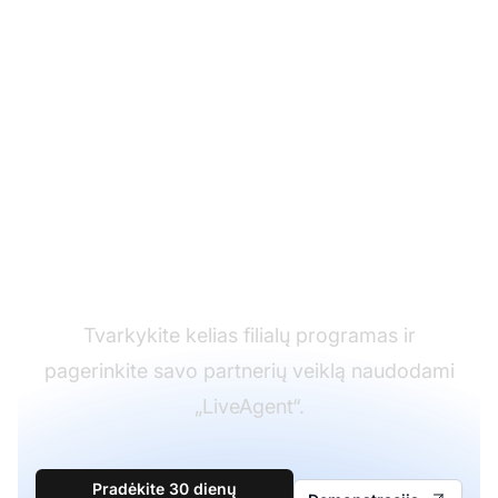
Pagalbos tarnybos
programinės įrangos
lyderis
Tvarkykite kelias filialų programas ir
pagerinkite savo partnerių veiklą naudodami
„LiveAgent“.
Pradėkite 30 dienų