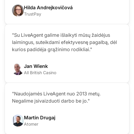
Hilda Andrejkovičová
TrustPay
"Su LiveAgent galime išlaikyti mūsų žaidėjus
laimingus, suteikdami efektyvesnę pagalbą, dėl
kurios padidėja grąžinimo rodikliai."
Jan Wienk
All British Casino
"Naudojamės LiveAgent nuo 2013 metų.
Negalime įsivaizduoti darbo be jo."
Martin Drugaj
Atomer