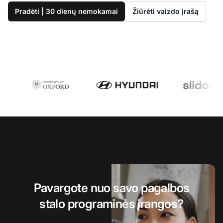
Pradėti | 30 dienų nemokamai
Žiūrėti vaizdo įrašą
Pavargote nuo savo pagalbos
stalo programinės įrangos?