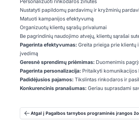
Personalizuoti rinkodaros žinutes
Nustatyti papildomų pardavimų ir kryžminių parda
Matuoti kampanijos efektyvumą
Organizuotų klientų sąrašų privalumai
Be pagrindinių naudojimo atvejų, klientų sąrašai sut
Pagerinta efektyvumas:
Greita prieiga prie klient
įvedimą
Geresnė sprendimų priėmimas:
Duomenimis pagrįst
Pagerinta personalizacija:
Pritaikyti komunikacijos
Padidėjusios pajamos:
Tikslintas rinkodaros ir pa
Konkurencinis pranašumas:
Geriau suprasdami savo 
Atgal į Pagalbos tarnybos programinės įrangos žo