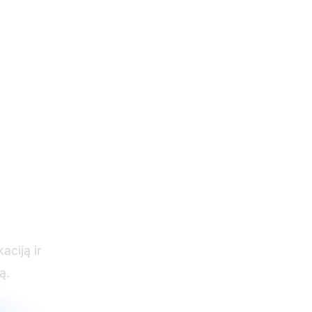
ktų
t
aciją ir
ą.