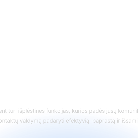
gerinkite savo konta
valdymą su LiveAgen
ent
turi išplėstines funkcijas, kurios padės jūsų komunik
ontaktų valdymą padaryti efektyvią, paprastą ir išsami