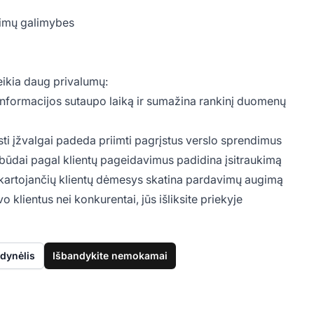
vimų galimybes
eikia daug privalumų:
ų informacijos sutaupo laiką ir sumažina rankinį duomenų
i įžvalgai padeda priimti pagrįstus verslo sprendimus
 būdai pagal klientų pageidavimus padidina įsitraukimą
sikartojančių klientų dėmesys skatina pardavimų augimą
klientus nei konkurentai, jūs išliksite priekyje
dynėlis
Išbandykite nemokamai