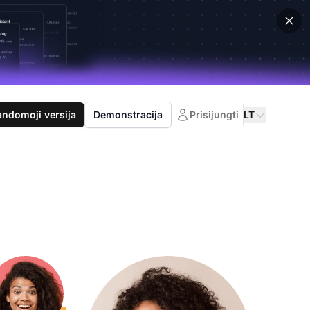
domoji versija
Demonstracija
Prisijungti
LT