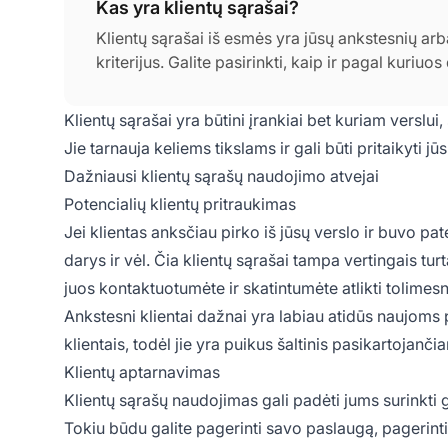
Kas yra klientų sąrašai?
Klientų sąrašai iš esmės yra jūsų ankstesnių arb
kriterijus. Galite pasirinkti, kaip ir pagal kuriu
Klientų sąrašai yra būtini įrankiai bet kuriam verslui
Jie tarnauja keliems tikslams ir gali būti pritaikyti 
Dažniausi klientų sąrašų naudojimo atvejai
Potencialių klientų pritraukimas
Jei klientas anksčiau pirko iš jūsų verslo ir buvo pat
darys ir vėl. Čia klientų sąrašai tampa vertingais tur
juos kontaktuotumėte ir skatintumėte atlikti tolimesn
Ankstesni klientai dažnai yra labiau atidūs naujoms 
klientais, todėl jie yra puikus šaltinis pasikartojanči
Klientų aptarnavimas
Klientų sąrašų naudojimas gali padėti jums surinkti g
Tokiu būdu galite pagerinti savo paslaugą, pagerinti k