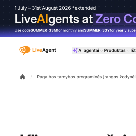
1 July – 31st August 2026 *extended
Live
AI
gents at
Zero C
Use code
SUMMER-33M
for monthly and
SUMMER-33Y
for yearly subs
:site.title
AI agentai
Produktas
Išt
/
Pagalbos tarnybos programinės įrangos žodynėl
Home