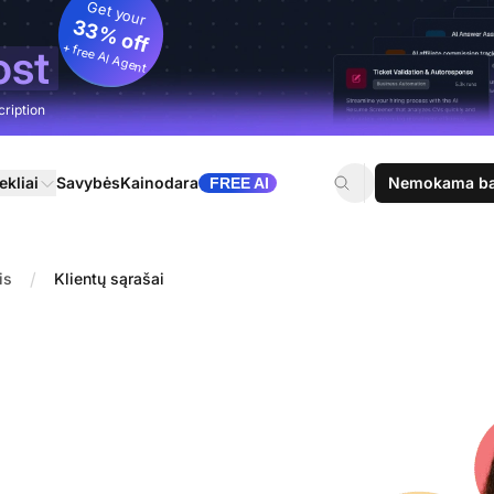
Get your
33% off
+ free AI Agent
ost
cription
ekliai
Savybės
Kainodara
Nemokama ban
FREE AI
/
is
Klientų sąrašai