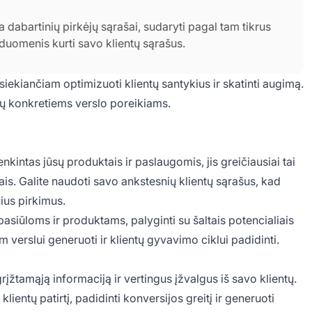
a dabartinių pirkėjų sąrašai, sudaryti pagal tam tikrus
os duomenis kurti savo klientų sąrašus.
, siekiančiam optimizuoti klientų santykius ir skatinti augimą.
jūsų konkretiems verslo poreikiams.
enkintas jūsų produktais ir paslaugomis, jis greičiausiai tai
tais. Galite naudoti savo ankstesnių klientų sąrašus, kad
ius pirkimus.
pasiūloms ir produktams, palyginti su šaltais potencialiais
am verslui generuoti ir klientų gyvavimo ciklui padidinti.
rįžtamąją informaciją ir vertingus įžvalgus iš savo klientų.
lientų patirtį, padidinti konversijos greitį ir generuoti