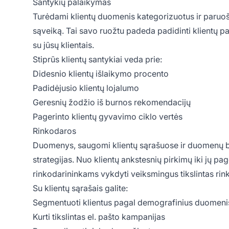
Santykių palaikymas
Turėdami klientų duomenis kategorizuotus ir paruoštu
sąveiką. Tai savo ruožtu padeda padidinti klientų pa
su jūsų klientais.
Stiprūs klientų santykiai veda prie:
Didesnio klientų išlaikymo procento
Padidėjusio klientų lojalumo
Geresnių žodžio iš burnos rekomendacijų
Pagerinto klientų gyvavimo ciklo vertės
Rinkodaros
Duomenys, saugomi klientų sąrašuose ir duomenų b
strategijas. Nuo klientų ankstesnių pirkimų iki jų pag
rinkodarininkams vykdyti veiksmingus tikslintas ri
Su klientų sąrašais galite:
Segmentuoti klientus pagal demografinius duomenis, 
Kurti tikslintas el. pašto kampanijas