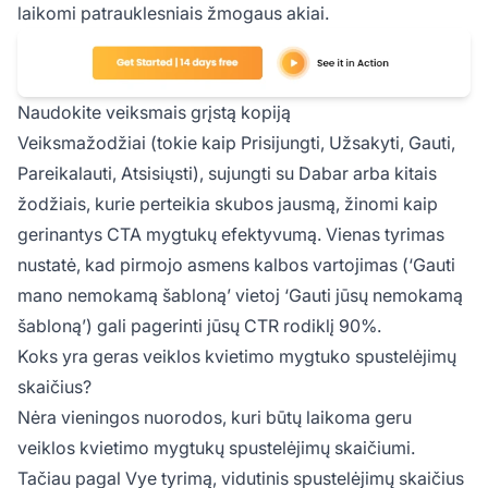
laikomi patrauklesniais žmogaus akiai.
Naudokite veiksmais grįstą kopiją
Veiksmažodžiai (tokie kaip Prisijungti, Užsakyti, Gauti,
Pareikalauti, Atsisiųsti), sujungti su Dabar arba kitais
žodžiais, kurie perteikia skubos jausmą, žinomi kaip
gerinantys CTA mygtukų efektyvumą. Vienas tyrimas
nustatė, kad pirmojo asmens kalbos vartojimas (‘Gauti
mano nemokamą šabloną’ vietoj ‘Gauti jūsų nemokamą
šabloną’) gali pagerinti jūsų CTR rodiklį 90%.
Koks yra geras veiklos kvietimo mygtuko spustelėjimų
skaičius?
Nėra vieningos nuorodos, kuri būtų laikoma geru
veiklos kvietimo mygtukų spustelėjimų skaičiumi.
Tačiau pagal Vye tyrimą, vidutinis spustelėjimų skaičius