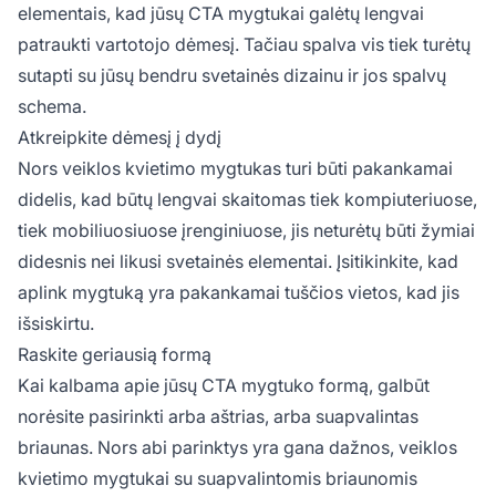
elementais, kad jūsų CTA mygtukai galėtų lengvai
patraukti vartotojo dėmesį. Tačiau spalva vis tiek turėtų
sutapti su jūsų bendru svetainės dizainu ir jos spalvų
schema.
Atkreipkite dėmesį į dydį
Nors veiklos kvietimo mygtukas turi būti pakankamai
didelis, kad būtų lengvai skaitomas tiek kompiuteriuose,
tiek mobiliuosiuose įrenginiuose, jis neturėtų būti žymiai
didesnis nei likusi svetainės elementai. Įsitikinkite, kad
aplink mygtuką yra pakankamai tuščios vietos, kad jis
išsiskirtu.
Raskite geriausią formą
Kai kalbama apie jūsų CTA mygtuko formą, galbūt
norėsite pasirinkti arba aštrias, arba suapvalintas
briaunas. Nors abi parinktys yra gana dažnos, veiklos
kvietimo mygtukai su suapvalintomis briaunomis