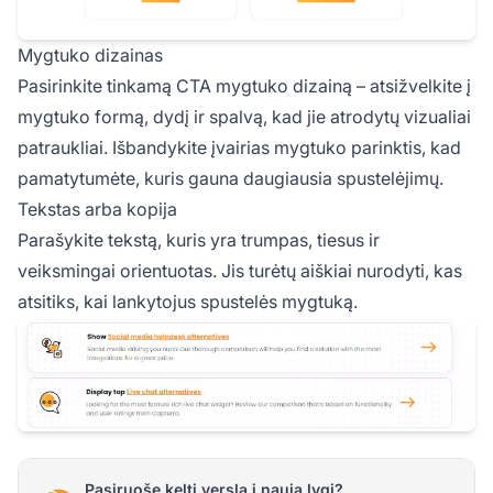
Mygtuko dizainas
Pasirinkite tinkamą CTA mygtuko dizainą – atsižvelkite į
mygtuko formą, dydį ir spalvą, kad jie atrodytų vizualiai
patraukliai. Išbandykite įvairias mygtuko parinktis, kad
pamatytumėte, kuris gauna daugiausia spustelėjimų.
Tekstas arba kopija
Parašykite tekstą, kuris yra trumpas, tiesus ir
veiksmingai orientuotas. Jis turėtų aiškiai nurodyti, kas
atsitiks, kai lankytojus spustelės mygtuką.
Pasiruošę kelti verslą į naują lygį?