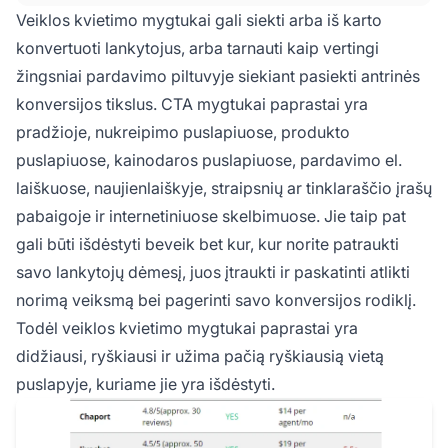
turėtų būti strategiškai išdėstyti, suprojektuoti
Veiklos kvietimo mygtukai gali siekti arba iš karto
taip, kad išsiskirtu tinkama spalva,
konvertuoti lankytojus, arba tarnauti kaip vertingi
kontrastingumu, dydžiu ir forma, bei turėti
žingsniai pardavimo piltuvyje siekiant pasiekti antrinės
aiškų, veiksmingą tekstą.
konversijos tikslus. CTA mygtukai paprastai yra
pradžioje, nukreipimo puslapiuose, produkto
puslapiuose, kainodaros puslapiuose, pardavimo el.
laiškuose, naujienlaiškyje, straipsnių ar tinklaraščio įrašų
pabaigoje ir internetiniuose skelbimuose. Jie taip pat
gali būti išdėstyti beveik bet kur, kur norite patraukti
savo lankytojų dėmesį, juos įtraukti ir paskatinti atlikti
norimą veiksmą bei pagerinti savo konversijos rodiklį.
Todėl veiklos kvietimo mygtukai paprastai yra
didžiausi, ryškiausi ir užima pačią ryškiausią vietą
puslapyje, kuriame jie yra išdėstyti.