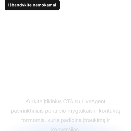
Išbandykite nemokamai
Padidinkite svetainės
konversijos rodiklį
Kurkite įtikinius CTA su LiveAgent
pasirinktiniais pokalbio mygtukais ir kontaktų
formomis, kurie padidina įtraukimą ir
konversijas.