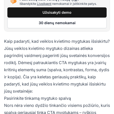
Išbandykite
LiveAgent
nemokamai ir įsitikinkite patys.
Užsisakyti demo
30 dienų nemokamai
Kaip padaryti, kad veiklos kvietimo mygtukas išsiskirtu?
Jūsų veiklos kvietimo mygtuko dizainas atlieka
pagrindinį vaidmenį pagerinti jūsų svetainės konversijos
rodiklį. Dėmesį patraukiantis CTA mygtukas yra įvairių
kritinių elementų suma (spalva, kontrastas, forma, dydis
ir kopija). Čia yra keletas geriausių praktikų, kaip
padaryti, kad jūsų veiklos kvietimo mygtukai išsiskirtu
jūsų svetainėje:
Pasirinkite tinkamą mygtuko spalvą
Nors nėra vieno dydžio tinkančio visiems požiūrio, kuris
spalva geriausiai tinka CTA mygtukams – ryškios