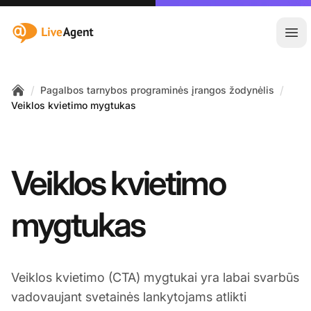
:site.title
Ati
/
/
Pagalbos tarnybos programinės įrangos žodynėlis
Home
Veiklos kvietimo mygtukas
Veiklos kvietimo
mygtukas
Veiklos kvietimo (CTA) mygtukai yra labai svarbūs
vadovaujant svetainės lankytojams atlikti