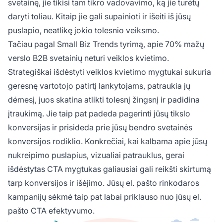
svetainę, jie tikisi tam tikro vadovavimo, ką jie turėtų
daryti toliau. Kitaip jie gali supainioti ir išeiti iš jūsų
puslapio, neatlikę jokio tolesnio veiksmo.
Tačiau pagal Small Biz Trends tyrimą, apie 70% mažų
verslo B2B svetainių neturi veiklos kvietimo.
Strategiškai išdėstyti veiklos kvietimo mygtukai sukuria
geresnę vartotojo patirtį lankytojams, patraukia jų
dėmesį, juos skatina atlikti tolesnį žingsnį ir padidina
įtraukimą. Jie taip pat padeda pagerinti jūsų tikslo
konversijas ir prisideda prie jūsų bendro svetainės
konversijos rodiklio. Konkrečiai, kai kalbama apie jūsų
nukreipimo puslapius, vizualiai patrauklus, gerai
išdėstytas CTA mygtukas galiausiai gali reikšti skirtumą
tarp konversijos ir išėjimo. Jūsų el. pašto rinkodaros
kampanijų sėkmė taip pat labai priklauso nuo jūsų el.
pašto CTA efektyvumo.