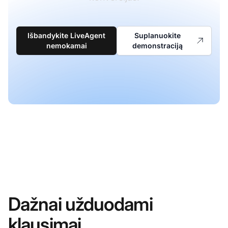
Išbandykite LiveAgent
Suplanuokite
nemokamai
demonstraciją
Dažnai užduodami
klausimai