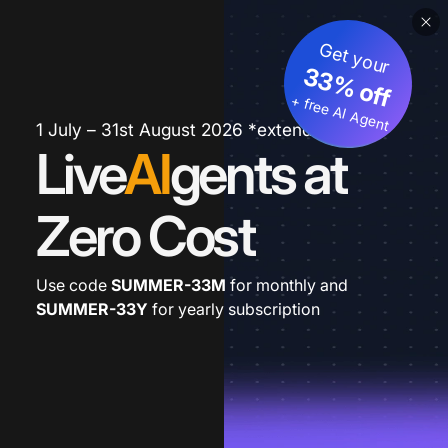
Get your
33% off
+ free AI Agent
1 July – 31st August 2026 *extended
Live
AI
gents at
Zero Cost
Use code
SUMMER-33M
for monthly and
SUMMER-33Y
for yearly subscription