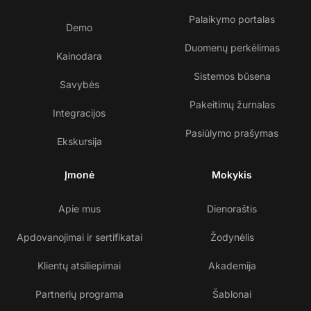
Palaikymo portalas
Demo
Duomenų perkėlimas
Kainodara
Sistemos būsena
Savybės
Pakeitimų žurnalas
Integracijos
Pasiūlymo prašymas
Ekskursija
Įmonė
Mokykis
Apie mus
Dienoraštis
Apdovanojimai ir sertifikatai
Žodynėlis
Klientų atsiliepimai
Akademija
Partnerių programa
Šablonai