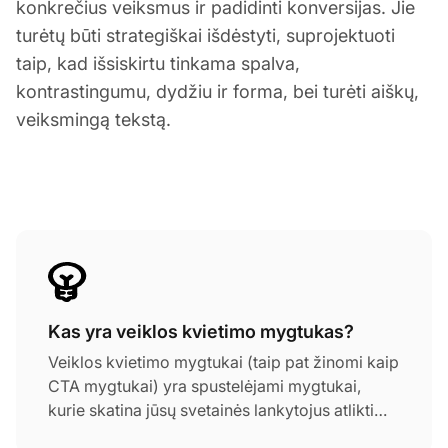
konkrečius veiksmus ir padidinti konversijas. Jie
turėtų būti strategiškai išdėstyti, suprojektuoti
taip, kad išsiskirtu tinkama spalva,
kontrastingumu, dydžiu ir forma, bei turėti aiškų,
veiksmingą tekstą.
Kas yra veiklos kvietimo mygtukas?
Veiklos kvietimo mygtukai (taip pat žinomi kaip
CTA mygtukai) yra spustelėjami mygtukai,
kurie skatina jūsų svetainės lankytojus atlikti
konkretų veiksmą (jūsų norimą konversiją). Jie