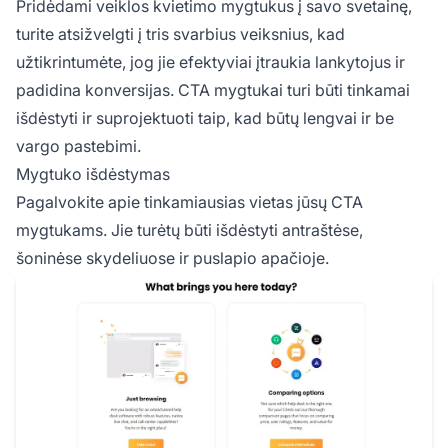
Pridėdami veiklos kvietimo mygtukus į savo svetainę,
turite atsižvelgti į tris svarbius veiksnius, kad
užtikrintumėte, jog jie efektyviai įtraukia lankytojus ir
padidina konversijas. CTA mygtukai turi būti tinkamai
išdėstyti ir suprojektuoti taip, kad būtų lengvai ir be
vargo pastebimi.
Mygtuko išdėstymas
Pagalvokite apie tinkamiausias vietas jūsų CTA
mygtukams. Jie turėtų būti išdėstyti antraštėse,
šoninėse skydeliuose ir puslapio apačioje.