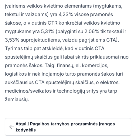
įvairiems veiklos kvietimo elementams (mygtukams,
tekstui ir vaizdams) yra 4,23% visose pramonės
šakose, o vidutinis CTR konkrečiai veiklos kvietimo
mygtukams yra 5,31% (palyginti su 2,06% tik tekstui ir
3,53% suprojektuotiems, vaizdu pagrįstiems CTA).
Tyrimas taip pat atskleidė, kad vidutinis CTA
spustelėjimų skaičius gali labai skirtis priklausomai nuo
pramonės šakos. Taigi finansų, el. komercijos,
logistikos ir nekilnojamojo turto pramonės šakos turi
aukščiausius CTA spustelėjimų skaičius, o elektros,
medicinos/sveikatos ir technologijų sritys yra tarp
žemiausių.
Atgal į Pagalbos tarnybos programinės įrangos
žodynėlis