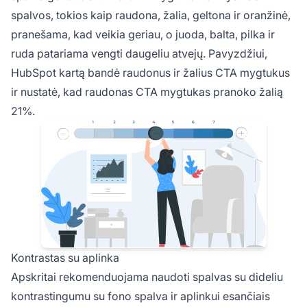
spalvos, tokios kaip raudona, žalia, geltona ir oranžinė,
pranešama, kad veikia geriau, o juoda, balta, pilka ir
ruda patariama vengti daugeliu atvejų. Pavyzdžiui,
HubSpot kartą bandė raudonus ir žalius CTA mygtukus
ir nustatė, kad raudonas CTA mygtukas pranoko žalią
21%.
Kontrastas su aplinka
Apskritai rekomenduojama naudoti spalvas su dideliu
kontrastingumu su fono spalva ir aplinkui esančiais