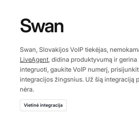
Swan
Swan, Slovakijos VoIP tiekėjas, nemokam
LiveAgent
, didina produktyvumą ir gerina k
integruoti, gaukite VoIP numerį, prisijunkit
integracijos žingsnius. Už šią integracij
nėra.
Vietinė integracija