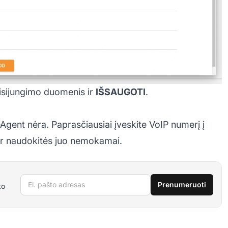
prisijungimo duomenis ir
IŠSAUGOTI
.
Agent nėra. Paprasčiausiai įveskite VoIP numerį į
 ir naudokitės juo nemokamai.
El. pašto adresas
Prenumeruoti
to