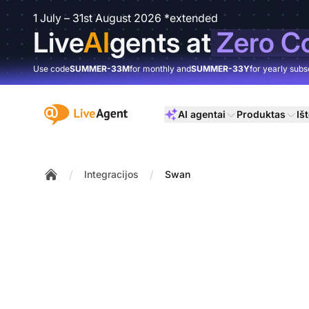
1 July – 31st August 2026 *extended
Live
AI
gents at
Zero C
Use code
SUMMER-33M
for monthly and
SUMMER-33Y
for yearly subs
:site.title
AI agentai
Produktas
Išt
/
/
Integracijos
Swan
Home