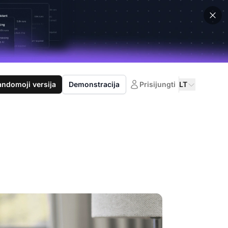
domoji versija
Demonstracija
Prisijungti
LT