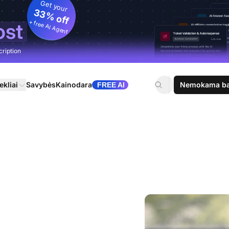
Get your
33% off
+ free AI Agent
ost
cription
ekliai
Savybės
Kainodara
Nemokama ban
FREE AI