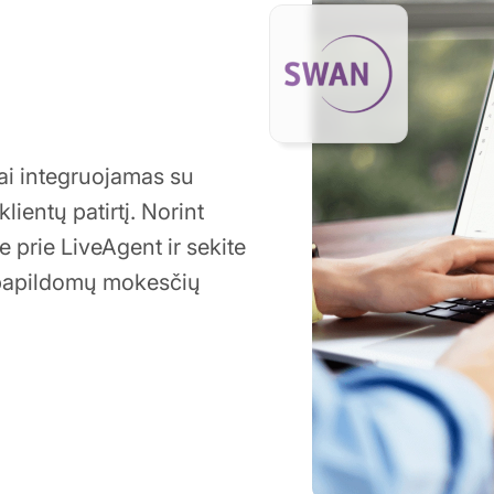
ai integruojamas su
lientų patirtį. Norint
e prie LiveAgent ir sekite
ą papildomų mokesčių