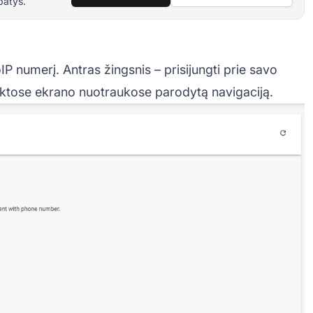
patys.
IP numerį. Antras žingsnis – prisijungti prie savo
iktose ekrano nuotraukose parodytą navigaciją.