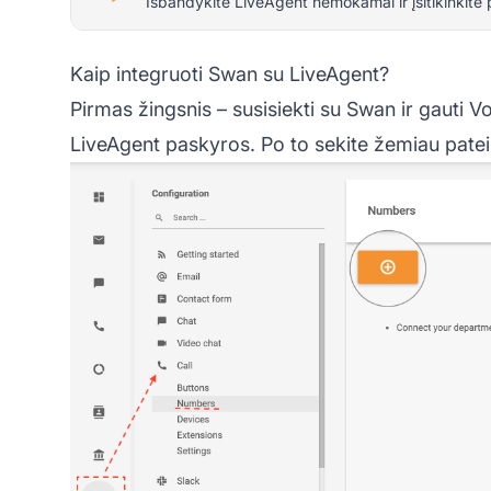
Išbandykite LiveAgent nemokamai ir įsitikinkite 
Kaip integruoti Swan su LiveAgent?
Pirmas žingsnis – susisiekti su Swan ir gauti Vo
LiveAgent
paskyros. Po to sekite žemiau pate