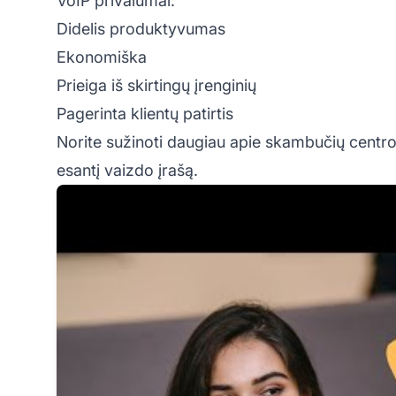
VoIP privalumai:
Didelis produktyvumas
Ekonomiška
Prieiga iš skirtingų įrenginių
Pagerinta klientų patirtis
Norite sužinoti daugiau apie skambučių centr
esantį vaizdo įrašą.