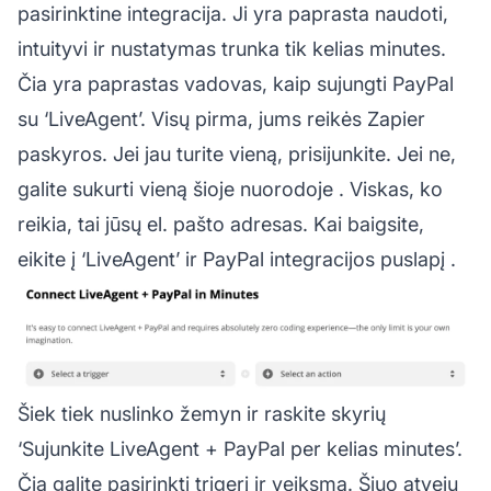
pasirinktine integracija. Ji yra paprasta naudoti,
intuityvi ir nustatymas trunka tik kelias minutes.
Čia yra paprastas vadovas, kaip sujungti PayPal
su ‘LiveAgent’. Visų pirma, jums reikės Zapier
paskyros. Jei jau turite vieną, prisijunkite. Jei ne,
galite sukurti vieną
šioje nuorodoje
. Viskas, ko
reikia, tai jūsų el. pašto adresas. Kai baigsite,
eikite į
‘LiveAgent’ ir PayPal integracijos puslapį
.
Šiek tiek nuslinko žemyn ir raskite skyrių
‘Sujunkite LiveAgent + PayPal per kelias minutes’.
Čia galite pasirinkti trigerį ir veiksmą. Šiuo atveju