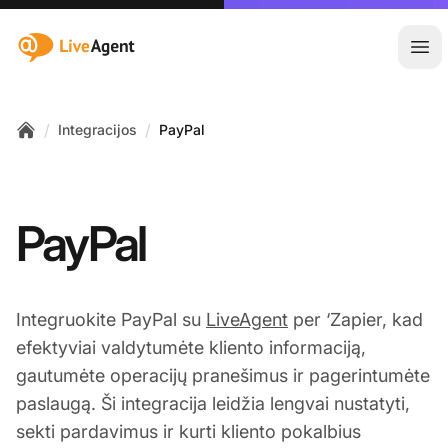
:site.title
Ati
/
/
Integracijos
PayPal
Home
PayPal
Integruokite PayPal su
LiveAgent
per ‘Zapier, kad
efektyviai valdytumėte kliento informaciją,
gautumėte operacijų pranešimus ir pagerintumėte
paslaugą. Ši integracija leidžia lengvai nustatyti,
sekti pardavimus ir kurti kliento pokalbius