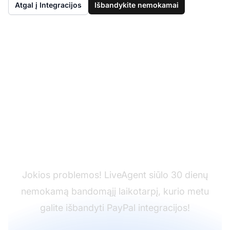
Atgal į Integracijos
Išbandykite nemokamai
Dar neturite
'LiveAgent'?
Jokios problemos! LiveAgent siūlo 30 dienų
nemokamą bandomąjį laikotarpį, kurio metu
galite išbandyti PayPal integracijos!