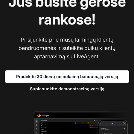
Jūs būsite gerose
rankose!
Prisijunkite prie mūsų laimingų klientų
bendruomenės ir suteikite puikų klientų
aptarnavimą su LiveAgent.
Pradėkite 30 dienų nemokamą bandomąją versiją
Suplanuokite demonstracinę versiją