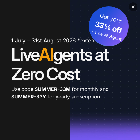
Get your
33% off
+ free AI Agent
1 July – 31st August 2026 *extended
Live
AI
gents at
Zero Cost
Use code
SUMMER-33M
for monthly and
SUMMER-33Y
for yearly subscription