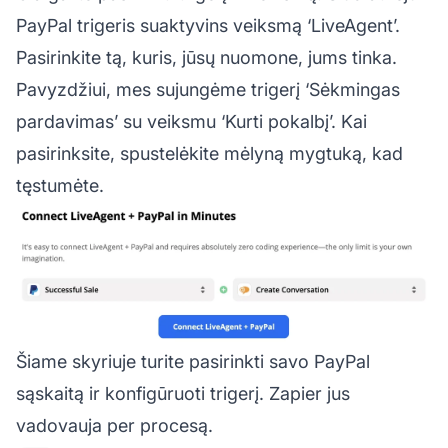
PayPal trigeris suaktyvins veiksmą ‘LiveAgent’.
Pasirinkite tą, kuris, jūsų nuomone, jums tinka.
Pavyzdžiui, mes sujungėme trigerį ‘Sėkmingas
pardavimas’ su veiksmu ‘Kurti pokalbį’. Kai
pasirinksite, spustelėkite mėlyną mygtuką, kad
tęstumėte.
Šiame skyriuje turite pasirinkti savo PayPal
sąskaitą ir konfigūruoti trigerį. Zapier jus
vadovauja per procesą.