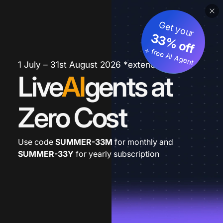
Get your
33% off
+ free AI Agent
1 July – 31st August 2026 *extended
Live
AI
gents at
Zero Cost
Use code
SUMMER-33M
for monthly and
SUMMER-33Y
for yearly subscription