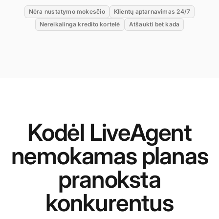
Nėra nustatymo mokesčio
Klientų aptarnavimas 24/7
Nereikalinga kredito kortelė
Atšaukti bet kada
Kodėl LiveAgent
nemokamas planas
pranoksta
konkurentus