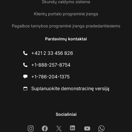
Skundų valdymo sistema
Klientų portalo programinė įranga
Pagalbos tarnybos programinė įranga pradedantiesiems
Pardavimų kontaktai
+421 2 33 456 826
+1-888-257-8754
+1-786-204-1375
Suplanuokite demonstracinę versiją
Socialiniai
Instagram
Facebook
X
Linkedin
Youtube
Whatsapp