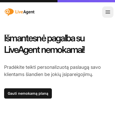
:site.title
Ati
Išmantesnė pagalba su
LiveAgent nemokamai!
Pradėkite teikti personalizuotą paslaugą savo
klientams šiandien be jokių įsipareigojimų.
Gauti nemokamą planą