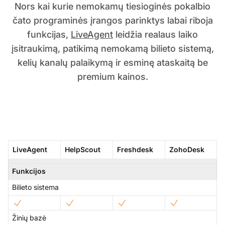
Nors kai kurie nemokamų tiesioginės pokalbio
čato programinės įrangos parinktys labai riboja
funkcijas,
LiveAgent
leidžia realaus laiko
įsitraukimą, patikimą nemokamą bilieto sistemą,
kelių kanalų palaikymą ir esminę ataskaitą be
premium kainos.
LiveAgent
HelpScout
Freshdesk
ZohoDesk
Funkcijos
Bilieto sistema
Žinių bazė