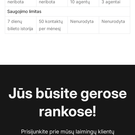
neribota
neribota
10 agentų
3 agentai
Saugojimo limitas
7 dienų
50 kontaktų
Nenurodyta
Nenurodyta
bilieto istorija
per mėnesį
Jūs būsite gerose
rankose!
Prisijunkite prie mūsų laimingų klientų