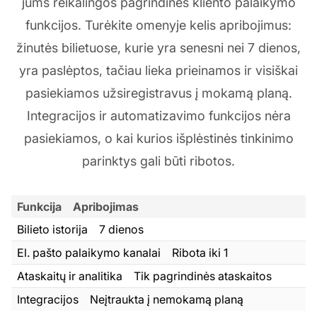
jums reikalingos pagrindinės kliento palaikymo
funkcijos. Turėkite omenyje kelis apribojimus:
žinutės bilietuose, kurie yra senesni nei 7 dienos,
yra paslėptos, tačiau lieka prieinamos ir visiškai
pasiekiamos užsiregistravus į mokamą planą.
Integracijos ir automatizavimo funkcijos nėra
pasiekiamos, o kai kurios išplėstinės tinkinimo
parinktys gali būti ribotos.
Funkcija
Apribojimas
Bilieto istorija
7 dienos
El. pašto palaikymo kanalai
Ribota iki 1
Ataskaitų ir analitika
Tik pagrindinės ataskaitos
Integracijos
Neįtraukta į nemokamą planą