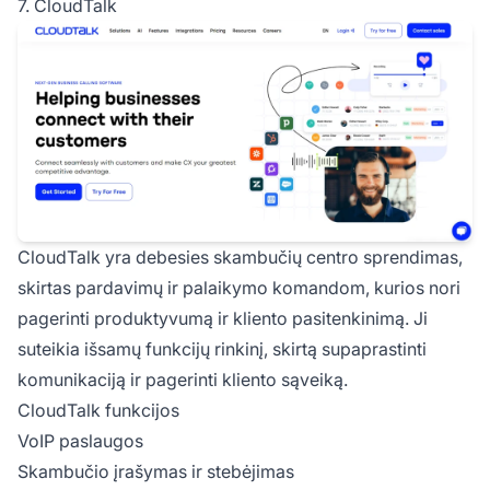
7. CloudTalk
CloudTalk yra debesies skambučių centro sprendimas,
skirtas pardavimų ir palaikymo komandom, kurios nori
pagerinti produktyvumą ir kliento pasitenkinimą. Ji
suteikia išsamų funkcijų rinkinį, skirtą supaprastinti
komunikaciją ir pagerinti kliento sąveiką.
CloudTalk funkcijos
VoIP paslaugos
Skambučio įrašymas ir stebėjimas