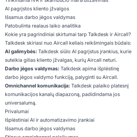
Tinkintama IVR ir skambučio maršrutizavimas
AI pagrįstos kliento įžvalgos
Išsamus darbo jėgos valdymas
Patobulinta realaus laiko analitika
Kokie yra pagrindiniai skirtumai tarp Talkdesk ir Aircall?
Talkdesk skiriasi nuo Aircall keliais reikšmingais būdais:
AI galimybės:
Talkdesk siūlo AI pagrįstus įrankius, kurie
suteikia gilias kliento įžvalgas, kurių Aircall neturi.
Darbo jėgos valdymas:
Talkdesk apima išplėstinę
darbo jėgos valdymo funkciją, palyginti su Aircall.
Omnichannel komunikacija:
Talkdesk palaiko platesnį
komunikacijos kanalų diapazoną, padidindama jos
universalumą.
Privalumai
Išplėstiniai AI ir automatizavimo įrankiai
Išsamus darbo jėgos valdymas