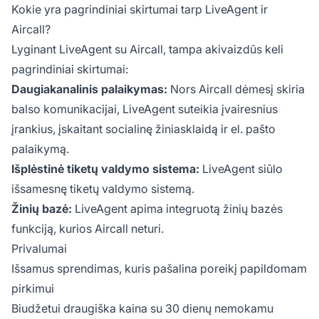
Kokie yra pagrindiniai skirtumai tarp LiveAgent ir
Aircall?
Lyginant LiveAgent su Aircall, tampa akivaizdūs keli
pagrindiniai skirtumai:
Daugiakanalinis palaikymas:
Nors Aircall dėmesį skiria
balso komunikacijai, LiveAgent suteikia įvairesnius
įrankius, įskaitant socialinę žiniasklaidą ir el. pašto
palaikymą.
Išplėstinė tiketų valdymo sistema:
LiveAgent siūlo
išsamesnę tiketų valdymo sistemą.
Žinių bazė:
LiveAgent apima integruotą žinių bazės
funkciją, kurios Aircall neturi.
Privalumai
Išsamus sprendimas, kuris pašalina poreikį papildomam
pirkimui
Biudžetui draugiška kaina su 30 dienų nemokamu