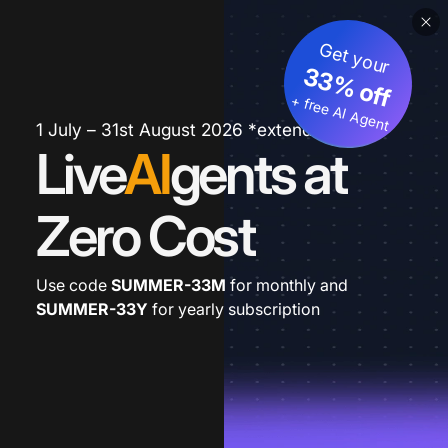
Get your
33% off
+ free AI Agent
1 July – 31st August 2026 *extended
Live
AI
gents at
Zero Cost
Use code
SUMMER-33M
for monthly and
SUMMER-33Y
for yearly subscription