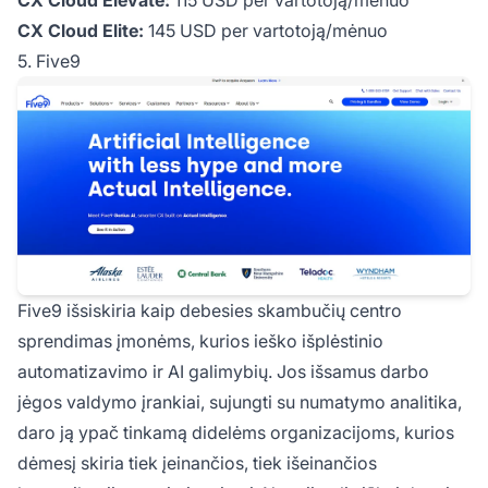
CX Cloud Elevate:
115 USD per vartotoją/mėnuo
CX Cloud Elite:
145 USD per vartotoją/mėnuo
5. Five9
Five9 išsiskiria kaip debesies skambučių centro
sprendimas įmonėms, kurios ieško išplėstinio
automatizavimo ir AI galimybių. Jos išsamus darbo
jėgos valdymo įrankiai, sujungti su numatymo analitika,
daro ją ypač tinkamą didelėms organizacijoms, kurios
dėmesį skiria tiek įeinančios, tiek išeinančios