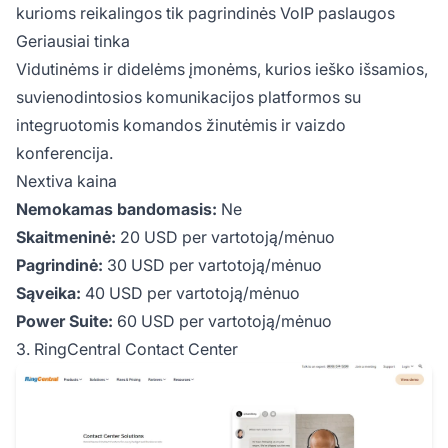
kurioms reikalingos tik pagrindinės VoIP paslaugos
Geriausiai tinka
Vidutinėms ir didelėms įmonėms, kurios ieško išsamios,
suvienodintosios komunikacijos platformos su
integruotomis komandos žinutėmis ir vaizdo
konferencija.
Nextiva kaina
Nemokamas bandomasis:
Ne
Skaitmeninė:
20 USD per vartotoją/mėnuo
Pagrindinė:
30 USD per vartotoją/mėnuo
Sąveika:
40 USD per vartotoją/mėnuo
Power Suite:
60 USD per vartotoją/mėnuo
3. RingCentral Contact Center