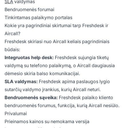
SLA
valdymas
Bendruomenės forumai
Tinkintamas palaikymo portalas
Kokie yra pagrindiniai skirtumai tarp Freshdesk ir
Aircall?
Freshdesk skiriasi nuo Aircall keliais pagrindiniais
būdais:
Integruotas help desk:
Freshdesk sujungia tiketų
valdymą su telefono palaikymą, o Aircall daugiausia
dėmesio skiria balso komunikacijai.
SLA valdymas:
Freshdesk apima paslaugos lygio
sutarčių valdymo įrankius, kurių Aircall neturi.
Bendruomenės sąveika:
Freshdesk palaiko kliento
bendruomenės forumus, funkcija, kurią Aircall nesiūlo.
Privalumai
Prieinamos kainos su nemokama versija