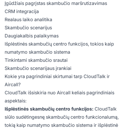
Įgūdžiais pagrįstas skambučio maršrutizavimas
CRM integracija
Realaus laiko analitika
Skambučio scenarijus
Daugiakalbis palaikymas
Išplėstinės skambučių centro funkcijos, tokios kaip
numatymo skambučio sistema
Tinkintami skambučio srautai
Skambučio scenarijaus įrankiai
Kokie yra pagrindiniai skirtumai tarp CloudTalk ir
Aircall?
CloudTalk išsiskiria nuo Aircall keliais pagrindiniais
aspektais:
Išplėstinės skambučių centro funkcijos:
CloudTalk
siūlo sudėtingesnę skambučių centro funkcionalumą,
tokią kaip numatymo skambučio sistema ir išplėstinė