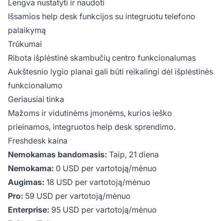
Lengva nustatyti ir naudoti
Išsamios help desk funkcijos su integruotu telefono
palaikymą
Trūkumai
Ribota išplėstinė skambučių centro funkcionalumas
Aukštesnio lygio planai gali būti reikalingi dėl išplėstinės
funkcionalumo
Geriausiai tinka
Mažoms ir vidutinėms įmonėms, kurios ieško
prieinamos, integruotos help desk sprendimo.
Freshdesk kaina
Nemokamas bandomasis:
Taip, 21 diena
Nemokama:
0 USD per vartotoją/mėnuo
Augimas:
18 USD per vartotoją/mėnuo
Pro:
59 USD per vartotoją/mėnuo
Enterprise:
95 USD per vartotoją/mėnuo