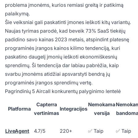
problema įmonėms, kurios remiasi greitą ir patikimą
palaikymą.
Šie veiksniai gali paskatinti įmones ieškoti kitų variantų.
Naujas tyrimas parodė, kad beveik 73% SaaS tiekėjų
padidino savo kainas 2023 metais, atspindint platesnę
programinės įrangos kainos kilimo tendenciją, kuri
paskatino daugelį įmonių ieškoti ekonomiškesnių
sprendimų. Ši tendencija dar labiau pabrėžia, kaip
svarbu įmonėms atidžiai apsvarstyti bendrą jų
programinės įrangos sprendimų vertę.
Pagrindinių 5 Aircall konkurentų palyginimo lentelė
Capterra
Nemokama
Nemoka
Platforma
Integracijos
vertinimas
versija
bandoma
LiveAgent
4.7/5
220+
✅ Taip
✅ Taip