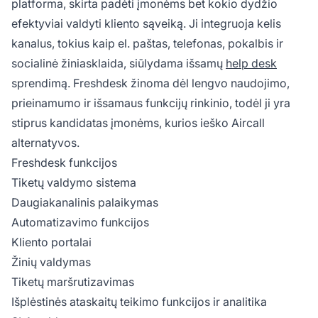
platforma, skirta padėti įmonėms bet kokio dydžio
efektyviai valdyti kliento sąveiką. Ji integruoja kelis
kanalus, tokius kaip el. paštas, telefonas, pokalbis ir
socialinė žiniasklaida, siūlydama išsamų
help desk
sprendimą. Freshdesk žinoma dėl lengvo naudojimo,
prieinamumo ir išsamaus funkcijų rinkinio, todėl ji yra
stiprus kandidatas įmonėms, kurios ieško Aircall
alternatyvos.
Freshdesk funkcijos
Tiketų valdymo sistema
Daugiakanalinis palaikymas
Automatizavimo funkcijos
Kliento portalai
Žinių valdymas
Tiketų maršrutizavimas
Išplėstinės ataskaitų teikimo funkcijos ir analitika