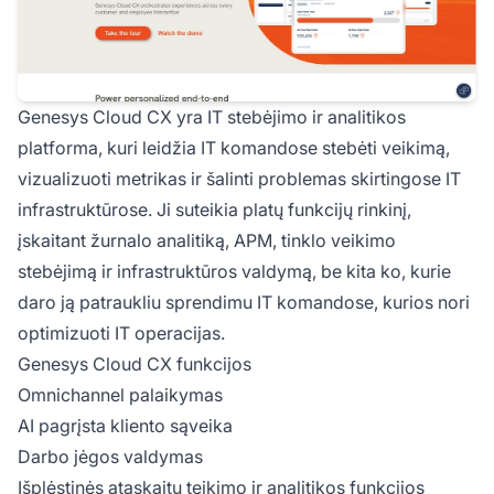
Genesys Cloud CX yra IT stebėjimo ir analitikos
platforma, kuri leidžia IT komandose stebėti veikimą,
vizualizuoti metrikas ir šalinti problemas skirtingose IT
infrastruktūrose. Ji suteikia platų funkcijų rinkinį,
įskaitant žurnalo analitiką, APM, tinklo veikimo
stebėjimą ir infrastruktūros valdymą, be kita ko, kurie
daro ją patraukliu sprendimu IT komandose, kurios nori
optimizuoti IT operacijas.
Genesys Cloud CX funkcijos
Omnichannel palaikymas
AI pagrįsta kliento sąveika
Darbo jėgos valdymas
Išplėstinės ataskaitų teikimo ir analitikos funkcijos
Su