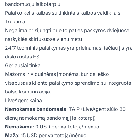
bandomuoju laikotarpiu
Palaiko kelis kalbas su tinkintais kalbos valdikliais
Trūkumai
Negalima prisijungti prie to paties paskyros dviejuose
naršyklės skirtukuose vienu metu
24/7 techninis palaikymas yra prieinamas, tačiau jis yra
dislokuotas ES
Geriausiai tinka
Mažoms ir vidutinėms įmonėms, kurios ieško
visapusaus kliento palaikymo sprendimo su integruota
balso komunikacija.
LiveAgent kaina
Nemokamas bandomasis:
TAIP (LiveAgent siūlo 30
dienų nemokamą bandomąjį laikotarpį)
Nemokama:
0 USD per vartotoją/mėnuo
Maža:
15 USD per vartotoją/mėnuo