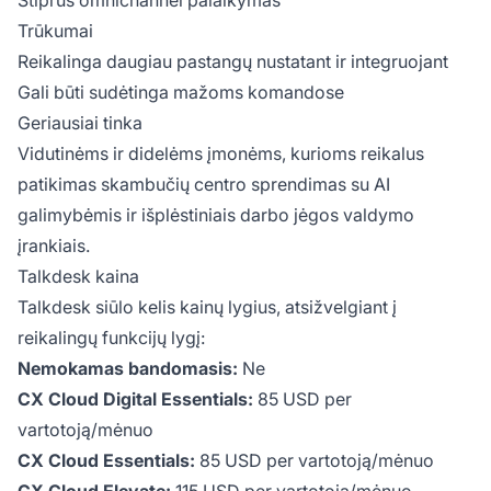
Stiprus omnichannel palaikymas
Trūkumai
Reikalinga daugiau pastangų nustatant ir integruojant
Gali būti sudėtinga mažoms komandose
Geriausiai tinka
Vidutinėms ir didelėms įmonėms, kurioms reikalus
patikimas skambučių centro sprendimas su AI
galimybėmis ir išplėstiniais darbo jėgos valdymo
įrankiais.
Talkdesk kaina
Talkdesk siūlo kelis kainų lygius, atsižvelgiant į
reikalingų funkcijų lygį:
Nemokamas bandomasis:
Ne
CX Cloud Digital Essentials:
85 USD per
vartotoją/mėnuo
CX Cloud Essentials:
85 USD per vartotoją/mėnuo