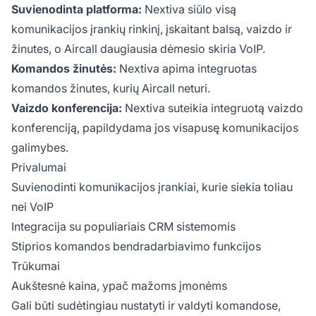
Suvienodinta platforma:
Nextiva siūlo visą
komunikacijos įrankių rinkinį, įskaitant balsą, vaizdo ir
žinutes, o Aircall daugiausia dėmesio skiria VoIP.
Komandos žinutės:
Nextiva apima integruotas
komandos žinutes, kurių Aircall neturi.
Vaizdo konferencija:
Nextiva suteikia integruotą vaizdo
konferenciją, papildydama jos visapusę komunikacijos
galimybes.
Privalumai
Suvienodinti komunikacijos įrankiai, kurie siekia toliau
nei VoIP
Integracija su populiariais CRM sistemomis
Stiprios komandos bendradarbiavimo funkcijos
Trūkumai
Aukštesnė kaina, ypač mažoms įmonėms
Gali būti sudėtingiau nustatyti ir valdyti komandose,