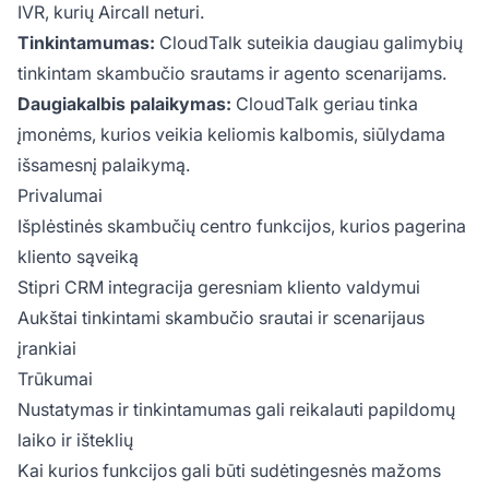
IVR, kurių Aircall neturi.
Tinkintamumas:
CloudTalk suteikia daugiau galimybių
tinkintam skambučio srautams ir agento scenarijams.
Daugiakalbis palaikymas:
CloudTalk geriau tinka
įmonėms, kurios veikia keliomis kalbomis, siūlydama
išsamesnį palaikymą.
Privalumai
Išplėstinės skambučių centro funkcijos, kurios pagerina
kliento sąveiką
Stipri CRM integracija geresniam kliento valdymui
Aukštai tinkintami skambučio srautai ir scenarijaus
įrankiai
Trūkumai
Nustatymas ir tinkintamumas gali reikalauti papildomų
laiko ir išteklių
Kai kurios funkcijos gali būti sudėtingesnės mažoms