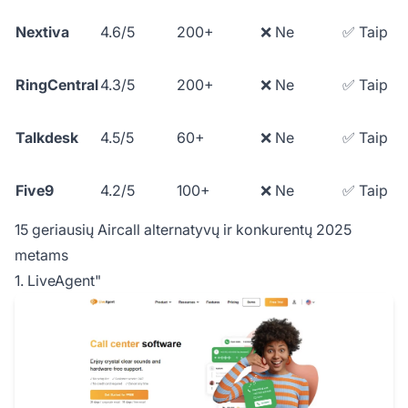
Nextiva
4.6/5
200+
❌ Ne
✅ Taip
RingCentral
4.3/5
200+
❌ Ne
✅ Taip
Talkdesk
4.5/5
60+
❌ Ne
✅ Taip
Five9
4.2/5
100+
❌ Ne
✅ Taip
15 geriausių Aircall alternatyvų ir konkurentų 2025
metams
1. LiveAgent"