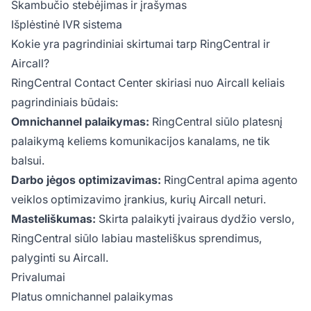
Skambučio stebėjimas ir įrašymas
Išplėstinė IVR sistema
Kokie yra pagrindiniai skirtumai tarp RingCentral ir
Aircall?
RingCentral Contact Center skiriasi nuo Aircall keliais
pagrindiniais būdais:
Omnichannel palaikymas:
RingCentral siūlo platesnį
palaikymą keliems komunikacijos kanalams, ne tik
balsui.
Darbo jėgos optimizavimas:
RingCentral apima agento
veiklos optimizavimo įrankius, kurių Aircall neturi.
Masteliškumas:
Skirta palaikyti įvairaus dydžio verslo,
RingCentral siūlo labiau masteliškus sprendimus,
palyginti su Aircall.
Privalumai
Platus omnichannel palaikymas