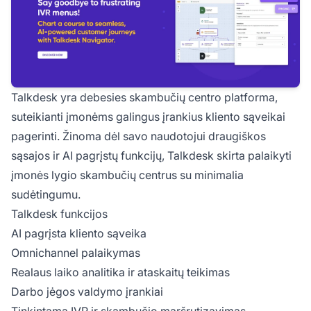
Talkdesk yra debesies skambučių centro platforma,
suteikianti įmonėms galingus įrankius kliento sąveikai
pagerinti. Žinoma dėl savo naudotojui draugiškos
sąsajos ir AI pagrįstų funkcijų, Talkdesk skirta palaikyti
įmonės lygio skambučių centrus su minimalia
sudėtingumu.
Talkdesk funkcijos
AI pagrįsta kliento sąveika
Omnichannel palaikymas
Realaus laiko analitika ir ataskaitų teikimas
Darbo jėgos valdymo įrankiai