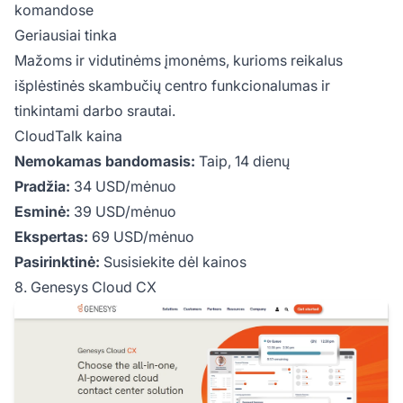
komandose
Geriausiai tinka
Mažoms ir vidutinėms įmonėms, kurioms reikalus
išplėstinės skambučių centro funkcionalumas ir
tinkintami darbo srautai.
CloudTalk kaina
Nemokamas bandomasis:
Taip, 14 dienų
Pradžia:
34 USD/mėnuo
Esminė:
39 USD/mėnuo
Ekspertas:
69 USD/mėnuo
Pasirinktinė:
Susisiekite dėl kainos
8. Genesys Cloud CX