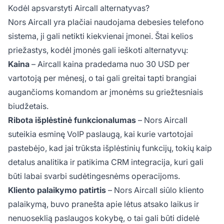
Kodėl apsvarstyti Aircall alternatyvas?
Nors Aircall yra plačiai naudojama debesies telefono
sistema, ji gali netikti kiekvienai įmonei. Štai kelios
priežastys, kodėl įmonės gali ieškoti alternatyvų:
Kaina
– Aircall kaina pradedama nuo 30 USD per
vartotoją per mėnesį, o tai gali greitai tapti brangiai
augančioms komandom ar įmonėms su griežtesniais
biudžetais.
Ribota išplėstinė funkcionalumas
– Nors Aircall
suteikia esminę VoIP paslaugą, kai kurie vartotojai
pastebėjo, kad jai trūksta išplėstinių funkcijų, tokių kaip
detalus analitika ir patikima CRM integracija, kuri gali
būti labai svarbi sudėtingesnėms operacijoms.
Kliento palaikymo patirtis
– Nors Aircall siūlo kliento
palaikymą, buvo pranešta apie lėtus atsako laikus ir
nenuoseklią paslaugos kokybę, o tai gali būti didelė