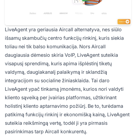
LiveAgent yra geriausia Aircall alternatyva, nes siūlo
išsamų skambučių centro funkcijų rinkinį, kuris siekia
toliau nei tik balso komunikacija. Nors Aircall
daugiausia dėmesio skiria VoIP, LiveAgent suteikia
visapusį sprendimą, kuris apima išplėstinį tiketų
valdymą, daugiakanalį palaikymą ir sklandžią
integracijom su socialine žiniasklaida. Tai daro
LiveAgent ypač tinkamą įmonėms, kurios nori valdyti
kliento sąveiką per įvairias platformas, užtikrinant
holistinį kliento aptarnavimo požiūrį. Be to, turėdama
patikimą funkcijų rinkinį ir ekonomišką kainą, LiveAgent
suteikia reikšmingą vertę, todėl ji yra pirmasis
pasirinkimas tarp Aircall konkurentų.