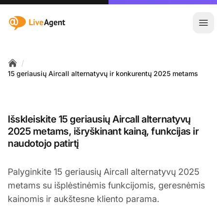
:site.title
Ati
/
Home
15 geriausių Aircall alternatyvų ir konkurentų 2025 metams
Išskleiskite 15 geriausių Aircall alternatyvų
2025 metams, išryškinant kainą, funkcijas ir
naudotojo patirtį
Palyginkite 15 geriausių Aircall alternatyvų 2025
metams su išplėstinėmis funkcijomis, geresnėmis
kainomis ir aukštesne kliento parama.