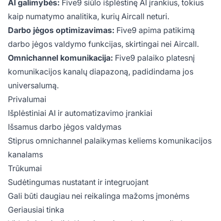
AI galimybės:
Five9 siūlo išplėstinę AI įrankius, tokius
kaip numatymo analitika, kurių Aircall neturi.
Darbo jėgos optimizavimas:
Five9 apima patikimą
darbo jėgos valdymo funkcijas, skirtingai nei Aircall.
Omnichannel komunikacija:
Five9 palaiko platesnį
komunikacijos kanalų diapazoną, padidindama jos
universalumą.
Privalumai
Išplėstiniai AI ir automatizavimo įrankiai
Išsamus darbo jėgos valdymas
Stiprus omnichannel palaikymas keliems komunikacijos
kanalams
Trūkumai
Sudėtingumas nustatant ir integruojant
Gali būti daugiau nei reikalinga mažoms įmonėms
Geriausiai tinka