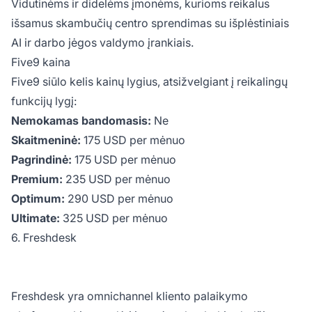
Vidutinėms ir didelėms įmonėms, kurioms reikalus
išsamus skambučių centro sprendimas su išplėstiniais
AI ir darbo jėgos valdymo įrankiais.
Five9 kaina
Five9 siūlo kelis kainų lygius, atsižvelgiant į reikalingų
funkcijų lygį:
Nemokamas bandomasis:
Ne
Skaitmeninė:
175 USD per mėnuo
Pagrindinė:
175 USD per mėnuo
Premium:
235 USD per mėnuo
Optimum:
290 USD per mėnuo
Ultimate:
325 USD per mėnuo
6. Freshdesk
Freshdesk yra omnichannel kliento palaikymo