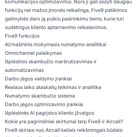
komunikacijos optimizavimui. Nors ji gali siūlyti daugiau
funkcijų nei mažos įmonės reikalinga, Five9 patikimos
galimybės daro ją puikiu pasirinkimu tiems, kurie turi
sudėtingus kliento aptarnavimo reikalavimus.
Five9 funkcijos
AI/mašininis mokymasis numatymo analitikai
Omnichannel palaikymas
Išplėstinis skambučio maršrutizavimas ir
automatizavimas
Darbo jėgos valdymo įrankiai
Realaus laiko ataskaitų teikimas ir analitika
Numatymo skambučio sistema
Darbo jėgos optimizavimo įrankiai
Išplėstinės AI pagrįstos kliento įžvalgos
Kokie yra pagrindiniai skirtumai tarp Five9 ir Aircall?
Five9 skiriasi nuo Aircall keliais reikšmingais būdais: