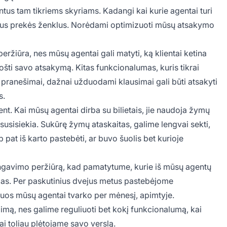
entus tam tikriems skyriams. Kadangi kai kurie agentai turi
irtingus prekės ženklus. Norėdami optimizuoti mūsų atsakymo
peržiūra, nes mūsų agentai gali matyti, ką klientai ketina
ruošti savo atsakymą. Kitas funkcionalumas, kuris tikrai
r pranešimai, dažnai užduodami klausimai gali būti atsakyti
s.
nt. Kai mūsų agentai dirba su bilietais, jie naudoja žymų
usisiekia. Sukūrę žymų ataskaitas, galime lengvai sekti,
p pat iš karto pastebėti, ar buvo šuolis bet kurioje
tingavimo peržiūrą, kad pamatytume, kurie iš mūsų agentų
mas. Per paskutinius dvejus metus pastebėjome
uos mūsų agentai tvarko per mėnesį, apimtyje.
mą, nes galime reguliuoti bet kokį funkcionalumą, kai
kai toliau plėtojame savo verslą.