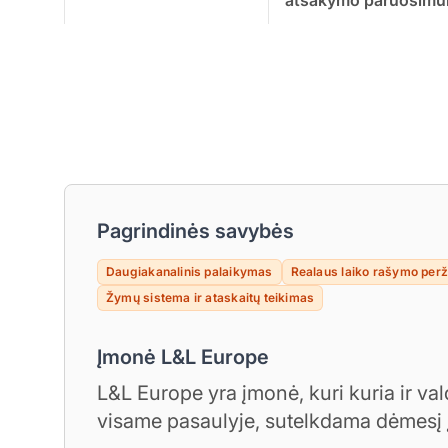
Pagrindinės savybės
Daugiakanalinis palaikymas
Realaus laiko rašymo perž
Žymų sistema ir ataskaitų teikimas
Įmonė L&L Europe
L&L Europe yra įmonė, kuri kuria ir va
visame pasaulyje, sutelkdama dėmesį į l