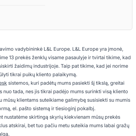
rnavimo vadybininkė L&L Europe. L&L Europe yra įmonė,
rime 13 prekės ženklų visame pasaulyje ir tvirtai tikime, kad
skirti žaidimų industrijoje. Taip pat tikime, kad jei norime
lyti tikrai puikų kliento palaikymą.
esk
sistemos, kuri padėtų mums pasiekti šį tikslą, greitai
nuo tada, nes jis tikrai padėjo mums surinkti visą kliento
tu mūsų klientams suteikiame galimybę susisiekti su mumis
rmą, el. pašto sistemą ir tiesioginį pokalbį.
t nustatėme skirtingą skyrių kiekvienam mūsų prekės
nklus atskirai, bet tuo pačiu metu suteikia mums labai gražų
algą.