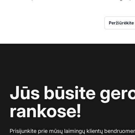
Peržiūrėkite 
Jūs būsite ger
rankose!
Prisijunkite prie mūsų laimingų klientų bendruomen