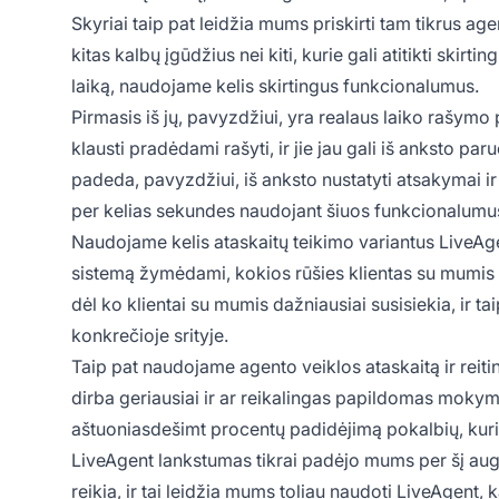
Skyriai taip pat leidžia mums priskirti tam tikrus ag
kitas kalbų įgūdžius nei kiti, kurie gali atitikti sk
laiką, naudojame kelis skirtingus funkcionalumus.
Pirmasis iš jų, pavyzdžiui, yra realaus laiko rašymo 
klausti pradėdami rašyti, ir jie jau gali iš anksto pa
padeda, pavyzdžiui, iš anksto nustatyti atsakymai i
per kelias sekundes naudojant šiuos funkcionalumu
Naudojame kelis ataskaitų teikimo variantus LiveAge
sistemą žymėdami, kokios rūšies klientas su mumis s
dėl ko klientai su mumis dažniausiai susisiekia, ir tai
konkrečioje srityje.
Taip pat naudojame agento veiklos ataskaitą ir rei
dirba geriausiai ir ar reikalingas papildomas moky
aštuoniasdešimt procentų padidėjimą pokalbių, kuri
LiveAgent lankstumas tikrai padėjo mums per šį augi
reikia, ir tai leidžia mums toliau naudoti LiveAgent, 