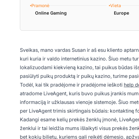
Pramonė
Vieta
Online Gaming
Europe
Sveikas, mano vardas Susan ir aš esu kliento apta
kuri kuria ir valdo internetinius kazino. Šiuo metu tu
lokalizuodami kiekvieną kazino, tai puikus būdas išsi
pasiūlyti puikų produktą ir puikų kazino, turime pasiū
Todėl, kai tik pradėjome ir pradėjome ieškoti
help d
atradome LiveAgent, kuris buvo puikus įrankis mums 
informaciją ir užklausas vienoje sistemoje. Šiuo me
per LiveAgent trimis skirtingais būdais: kontaktinę fo
Kadangi esame kelių prekės ženklų įmonė, LiveAgen
ženklui ir tai leidžia mums išlaikyti visus prekės že
bet kokių bilietų, kuriems gali reikėti dėmesio, apžv