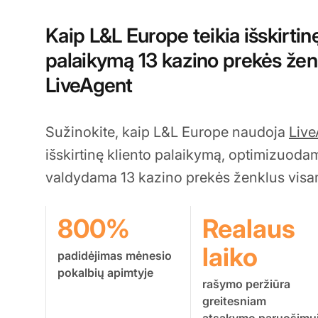
Kaip L&L Europe teikia išskirtin
palaikymą 13 kazino prekės ž
LiveAgent
Sužinokite, kaip L&L Europe naudoja
Live
išskirtinę kliento palaikymą, optimizuoda
valdydama 13 kazino prekės ženklus visa
800%
Realaus
laiko
padidėjimas mėnesio
pokalbių apimtyje
rašymo peržiūra
greitesniam
atsakymo paruošimu