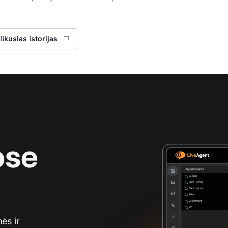
likusias istorijas
ose
ės ir