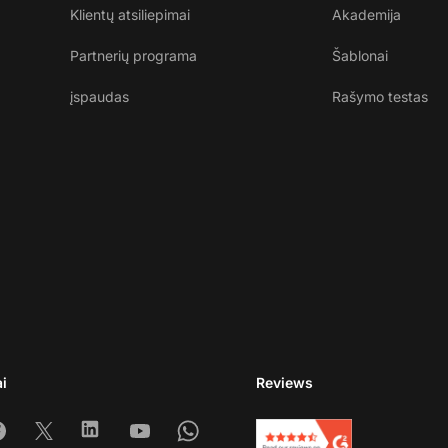
Klientų atsiliepimai
Akademija
Partnerių programa
Šablonai
įspaudas
Rašymo testas
ai
Reviews
am
acebook
X
Linkedin
Youtube
Whatsapp