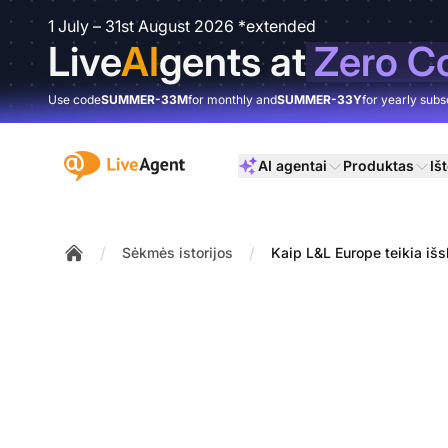
1 July – 31st August 2026 *extended
Live
AI
gents at
Zero C
Use code
SUMMER-33M
for monthly and
SUMMER-33Y
for yearly subs
:site.title
AI agentai
Produktas
Išt
/
/
Sėkmės istorijos
Kaip L&L Europe teikia iš
Home