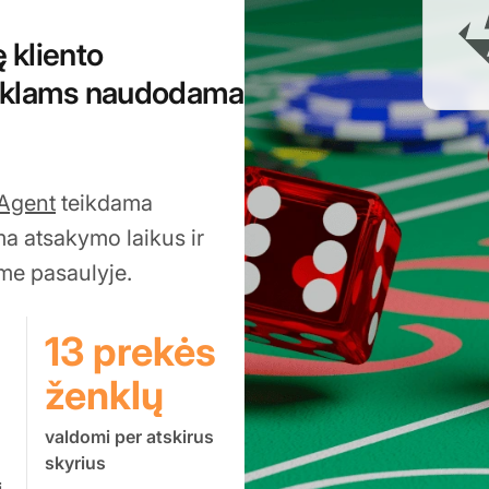
ę kliento
enklams naudodama
Agent
teikdama
ma atsakymo laikus ir
me pasaulyje.
13 prekės
ženklų
valdomi per atskirus
skyrius
i