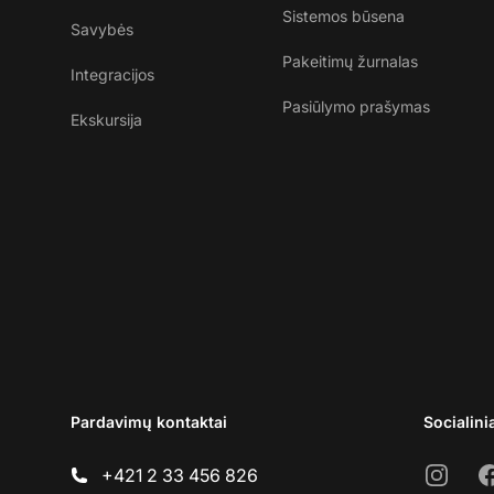
Sistemos būsena
Savybės
Pakeitimų žurnalas
Integracijos
Pasiūlymo prašymas
Ekskursija
Pardavimų kontaktai
Socialini
Instagr
F
+421 2 33 456 826