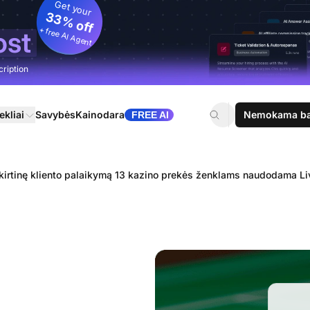
Get your
33% off
+ free AI Agent
ost
cription
ekliai
Savybės
Kainodara
Nemokama ban
FREE AI
skirtinę kliento palaikymą 13 kazino prekės ženklams naudodama L