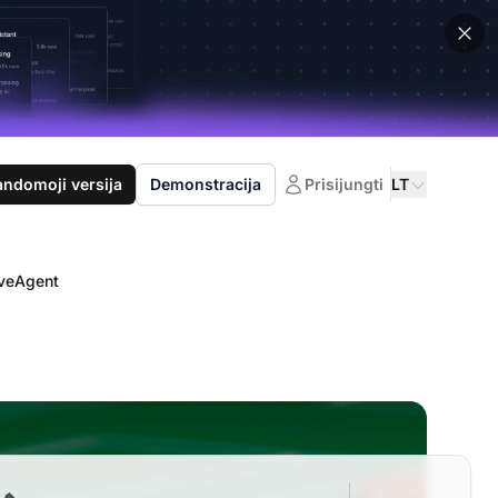
domoji versija
Demonstracija
Prisijungti
LT
iveAgent