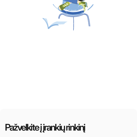
Pažvelkite į įrankių rinkinį