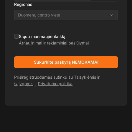
Regionas
Duomenų centro vieta
Siųsti man naujienlaiškį
Atnaujinimai ir reklaminiai pasiūlymai
Sukurkite paskyrą NEMOKAMAI
Prisiregistruodamas sutinku su
Taisyklėmis ir
sąlygomis
ir
Privatumo politika
.