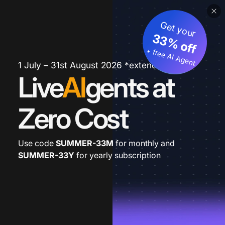
Get your
33% off
+ free AI Agent
1 July – 31st August 2026 *extended
Live
AI
gents at
Zero Cost
Use code
SUMMER-33M
for monthly and
SUMMER-33Y
for yearly subscription