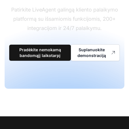
Patirkite LiveAgent galingą kliento palaikymo
platformą su išsamiomis funkcijomis, 200+
integracijom ir 24/7 palaikymu.
Pradėkite nemokamą
Suplanuokite
bandomąjį laikotarpį
demonstraciją