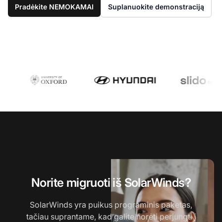
Pradėkite NEMOKAMAI
Suplanuokite demonstraciją
Norite migruoti iš SolarWinds?
SolarWinds yra puikus programinis paketas,
tačiau suprantame, kad galite norėti perjungti į