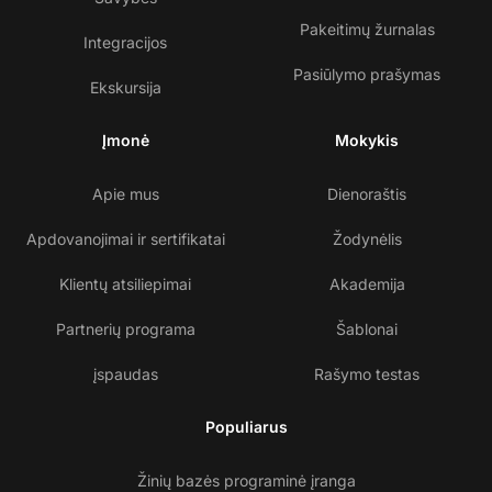
Pakeitimų žurnalas
Integracijos
Pasiūlymo prašymas
Ekskursija
Įmonė
Mokykis
Apie mus
Dienoraštis
Apdovanojimai ir sertifikatai
Žodynėlis
Klientų atsiliepimai
Akademija
Partnerių programa
Šablonai
įspaudas
Rašymo testas
Populiarus
Žinių bazės programinė įranga