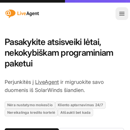
:site.title
Ati
Pasakykite atsisveiki lėtai,
nekokybiškam programiniam
paketui
Perjunkitės į
LiveAgent
ir migruokite savo
duomenis iš SolarWinds šiandien.
Nėra nustatymo mokesčio
Kliento aptarnavimas 24/7
Nereikalinga kredito kortelė
Atšaukti bet kada