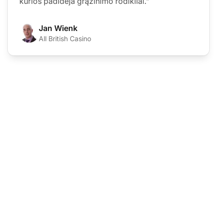
kurios padidėja grąžinimo rodikliai."
Jan Wienk
All British Casino
Pasiruošę perjungti?