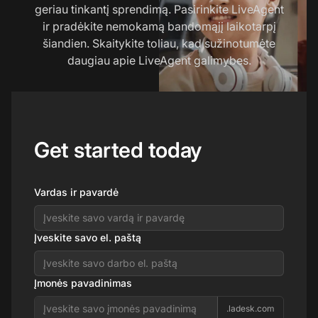
geriau tinkantį sprendimą. Pasirinkite LiveAgent
ir pradėkite nemokamą bandomąjį laikotarpį
šiandien. Skaitykite toliau, kad sužinotumėte
daugiau apie LiveAgent galimybes.
Get started today
Vardas ir pavardė
Įveskite savo el. paštą
Įmonės pavadinimas
.ladesk.com