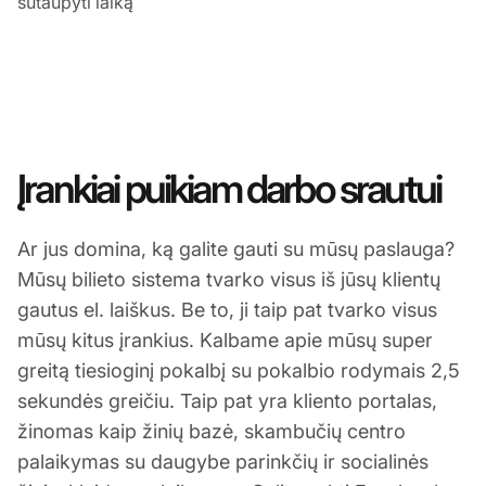
sutaupyti laiką
Įrankiai puikiam darbo srautui
Ar jus domina, ką galite gauti su mūsų paslauga?
Mūsų bilieto sistema tvarko visus iš jūsų klientų
gautus el. laiškus. Be to, ji taip pat tvarko visus
mūsų kitus įrankius. Kalbame apie mūsų super
greitą tiesioginį pokalbį su pokalbio rodymais 2,5
sekundės greičiu. Taip pat yra kliento portalas,
žinomas kaip žinių bazė, skambučių centro
palaikymas su daugybe parinkčių ir socialinės