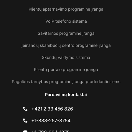
Klientų aptarnavimo programinė įranga
VoIP telefono sistema
Savitarnos programinė įranga
Įeinančių skambučių centro programinė įranga
Skundų valdymo sistema
Klientų portalo programinė įranga
Pagalbos tarnybos programinė įranga pradedantiesiems
Pardavimų kontaktai
+421 2 33 456 826
+1-888-257-8754
Su