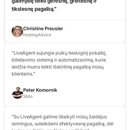
galimybę teikti geresnę, greitesnę ir
tikslesnę pagalbą."
Christine Preusler
HostingAdvice
"LiveAgent sujungia puikų tiesioginį pokalbį,
bilietavimo sistemą ir automatizavimą, kurie
leidžia mums teikti išskirtinę pagalbą mūsų
klientams."
Peter Komornik
Slido
"Su LiveAgent galime išlaikyti mūsų žaidėjus
laimingus, suteikdami efektyvesnę pagalbą, dėl