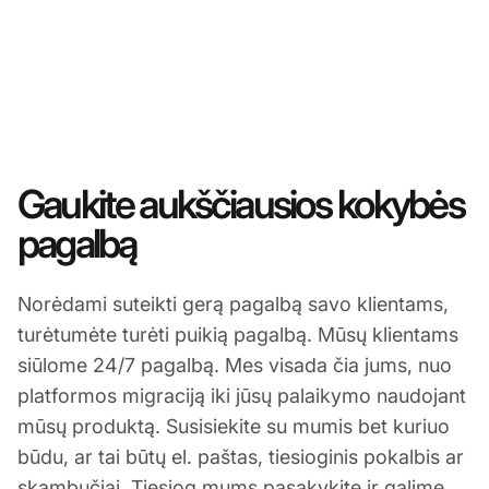
Gaukite aukščiausios kokybės
pagalbą
Norėdami suteikti gerą pagalbą savo klientams,
turėtumėte turėti puikią pagalbą. Mūsų klientams
siūlome 24/7 pagalbą. Mes visada čia jums, nuo
platformos migraciją iki jūsų palaikymo naudojant
mūsų produktą. Susisiekite su mumis bet kuriuo
būdu, ar tai būtų el. paštas, tiesioginis pokalbis ar
skambučiai. Tiesiog mums pasakykite ir galime