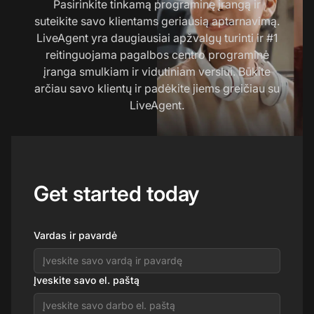
Pasirinkite tinkamą programinę įrangą ir
suteikite savo klientams geriausią aptarnavimą.
LiveAgent yra daugiausiai apžvalgų turinti ir #1
reitinguojama pagalbos centro programinė
įranga smulkiam ir vidutiniam verslui. Būkite
arčiau savo klientų ir padėkite jiems greičiau su
LiveAgent.
Get started today
Vardas ir pavardė
Įveskite savo el. paštą