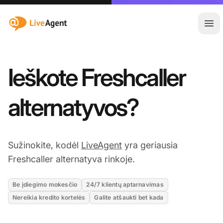
:site.title
Ati
Ieškote Freshcaller
alternatyvos?
Sužinokite, kodėl
LiveAgent
yra geriausia
Freshcaller alternatyva rinkoje.
Be įdiegimo mokesčio
24/7 klientų aptarnavimas
Nereikia kredito kortelės
Galite atšaukti bet kada