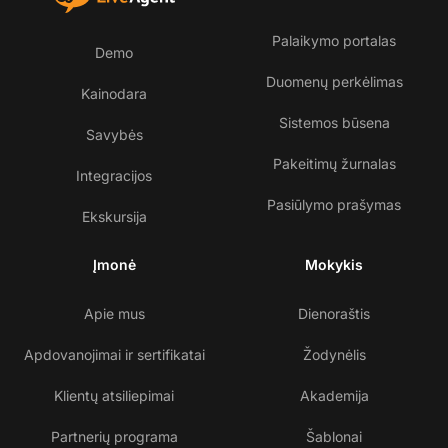
Palaikymo portalas
Demo
Duomenų perkėlimas
Kainodara
Sistemos būsena
Savybės
Pakeitimų žurnalas
Integracijos
Pasiūlymo prašymas
Ekskursija
Įmonė
Mokykis
Apie mus
Dienoraštis
Apdovanojimai ir sertifikatai
Žodynėlis
Klientų atsiliepimai
Akademija
Partnerių programa
Šablonai