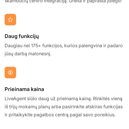
skambučių centro integraciją. Greita ir paprasta įdiegti!
Daug funkcijų
Daugiau nei 175+ funkcijos, kurios palengvina ir padaro
jūsų darbą malonesnį.
Prieinama kaina
LiveAgent siūlo daug už prieinamą kainą. Rinkitės vieną
iš trijų mokamų planų arba pasirinkite atskiras funkcijas
ir pritaikykite pagalbos centrą pagal savo poreikius.