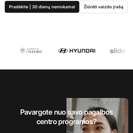
Pradėkite | 30 dienų nemokamai
Žiūrėti vaizdo įrašą
Pavargote nuo savo pagalbos
centro programos?