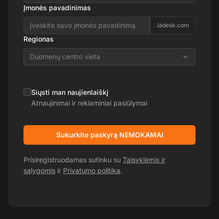
Įmonės pavadinimas
.ladesk.com
Regionas
Duomenų centro vieta
Siųsti man naujienlaiškį
Atnaujinimai ir reklaminiai pasiūlymai
Sukurkite paskyrą NEMOKAMAI
Prisiregistruodamas sutinku su
Taisyklėmis ir
sąlygomis
ir
Privatumo politika
.