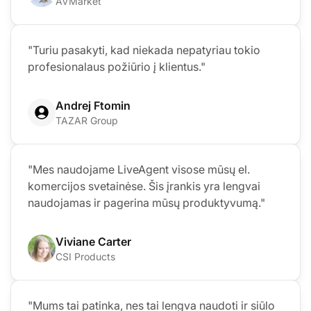
AVMarket
"Turiu pasakyti, kad niekada nepatyriau tokio
profesionalaus požiūrio į klientus."
Andrej Ftomin
TAZAR Group
"Mes naudojame LiveAgent visose mūsų el.
komercijos svetainėse. Šis įrankis yra lengvai
naudojamas ir pagerina mūsų produktyvumą."
Viviane Carter
CSI Products
"Mums tai patinka, nes tai lengva naudoti ir siūlo