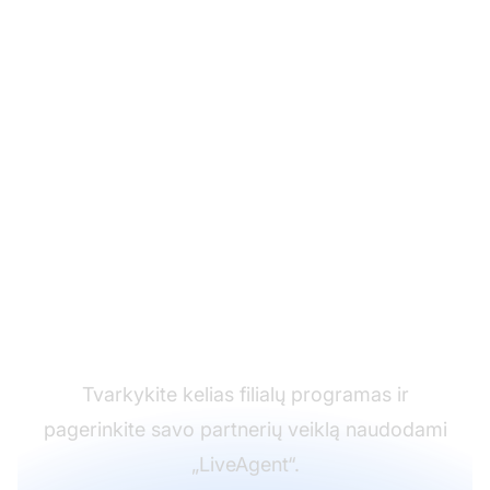
Pagalbos tarnybos
programinės įrangos
lyderis
Tvarkykite kelias filialų programas ir
pagerinkite savo partnerių veiklą naudodami
„LiveAgent“.