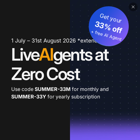
Get your
33% off
+ free AI Agent
1 July – 31st August 2026 *extended
Live
AI
gents at
Zero Cost
Use code
SUMMER-33M
for monthly and
SUMMER-33Y
for yearly subscription