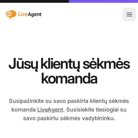
:site.title
Ati
Jūsų klientų sėkmės
komanda
Susipažinkite su savo paskirta klientų sėkmės
komanda
LiveAgent
. Susisiekite tiesiogiai su
savo paskirtu sėkmės vadybininku.