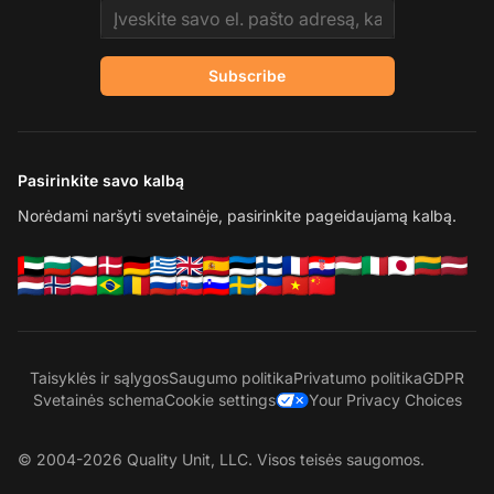
Email address
Subscribe
Pasirinkite savo kalbą
Norėdami naršyti svetainėje, pasirinkite pageidaujamą kalbą.
Taisyklės ir sąlygos
Saugumo politika
Privatumo politika
GDPR
Svetainės schema
Cookie settings
Your Privacy Choices
© 2004-2026 Quality Unit, LLC. Visos teisės saugomos.