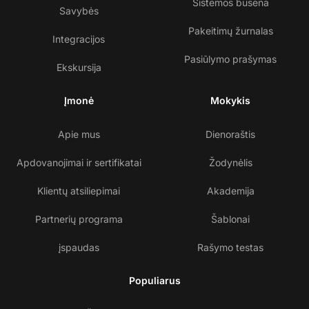
Sistemos būsena
Savybės
Pakeitimų žurnalas
Integracijos
Pasiūlymo prašymas
Ekskursija
Įmonė
Mokykis
Apie mus
Dienoraštis
Apdovanojimai ir sertifikatai
Žodynėlis
Klientų atsiliepimai
Akademija
Partnerių programa
Šablonai
įspaudas
Rašymo testas
Populiarus