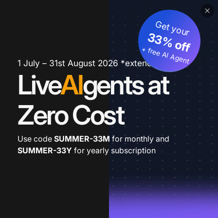
Get your
33% off
+ free AI Agent
1 July – 31st August 2026 *extended
Live
AI
gents at
Zero Cost
Use code
SUMMER-33M
for monthly and
SUMMER-33Y
for yearly subscription