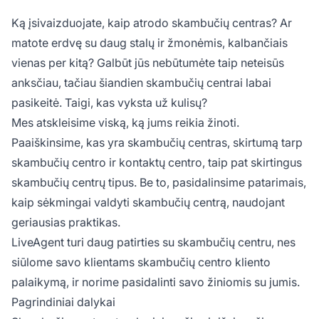
Ką įsivaizduojate, kaip atrodo skambučių centras? Ar
matote erdvę su daug stalų ir žmonėmis, kalbančiais
vienas per kitą? Galbūt jūs nebūtumėte taip neteisūs
anksčiau, tačiau šiandien skambučių centrai labai
pasikeitė. Taigi, kas vyksta už kulisų?
Mes atskleisime viską, ką jums reikia žinoti.
Paaiškinsime, kas yra skambučių centras, skirtumą tarp
skambučių centro ir kontaktų centro, taip pat skirtingus
skambučių centrų tipus. Be to, pasidalinsime patarimais,
kaip sėkmingai valdyti skambučių centrą, naudojant
geriausias praktikas.
LiveAgent turi daug patirties su skambučių centru, nes
siūlome savo klientams skambučių centro kliento
palaikymą, ir norime pasidalinti savo žiniomis su jumis.
Pagrindiniai dalykai