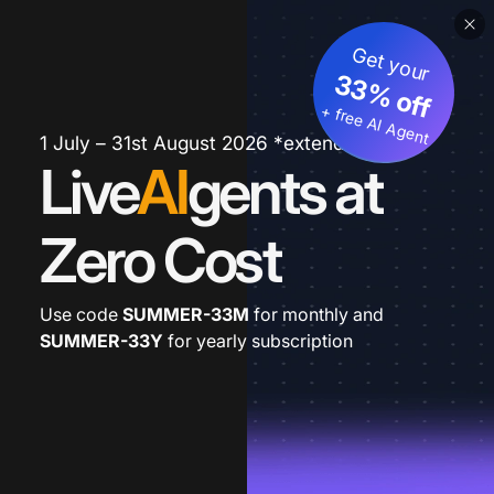
Get your
33% off
+ free AI Agent
1 July – 31st August 2026 *extended
Live
AI
gents at
Zero Cost
Use code
SUMMER-33M
for monthly and
SUMMER-33Y
for yearly subscription