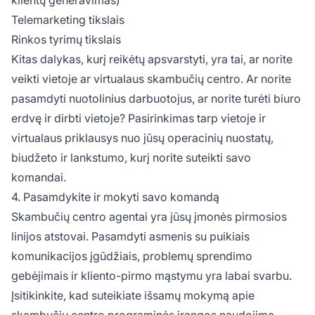
Telemarketing tikslais
Rinkos tyrimų tikslais
Kitas dalykas, kurį reikėtų apsvarstyti, yra tai, ar norite
veikti vietoje ar virtualaus skambučių centro. Ar norite
pasamdyti nuotolinius darbuotojus, ar norite turėti biuro
erdvę ir dirbti vietoje? Pasirinkimas tarp vietoje ir
virtualaus priklausys nuo jūsų operacinių nuostatų,
biudžeto ir lankstumo, kurį norite suteikti savo
komandai.
4. Pasamdykite ir mokyti savo komandą
Skambučių centro agentai yra jūsų įmonės pirmosios
linijos atstovai. Pasamdyti asmenis su puikiais
komunikacijos įgūdžiais, problemų sprendimo
gebėjimais ir kliento-pirmo mąstymu yra labai svarbu.
Įsitikinkite, kad suteikiate išsamų mokymą apie
skambučių centro programinės įrangos naudojimą,