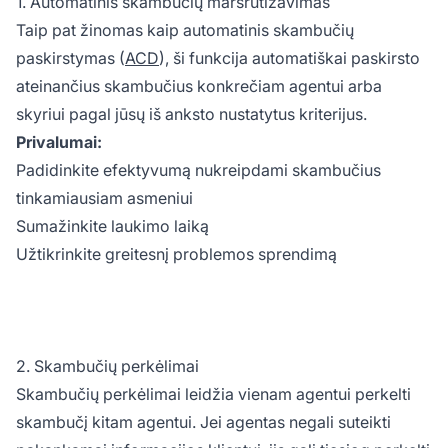
1. Automatinis skambučių maršrutizavimas
Taip pat žinomas kaip automatinis skambučių
paskirstymas (
ACD
), ši funkcija automatiškai paskirsto
ateinančius skambučius konkrečiam agentui arba
skyriui pagal jūsų iš anksto nustatytus kriterijus.
Privalumai:
Padidinkite efektyvumą nukreipdami skambučius
tinkamiausiam asmeniui
Sumažinkite laukimo laiką
Užtikrinkite greitesnį problemos sprendimą
2. Skambučių perkėlimai
Skambučių perkėlimai leidžia vienam agentui perkelti
skambučį kitam agentui. Jei agentas negali suteikti