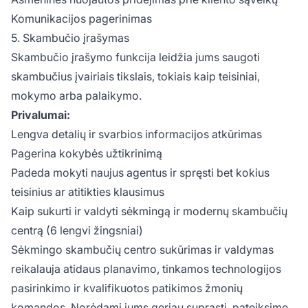
Komunikacijos pagerinimas
5. Skambučio įrašymas
Skambučio įrašymo funkcija leidžia jums saugoti
skambučius įvairiais tikslais, tokiais kaip teisiniai,
mokymo arba palaikymo.
Privalumai:
Lengva detalių ir svarbios informacijos atkūrimas
Pagerina kokybės užtikrinimą
Padeda mokyti naujus agentus ir spręsti bet kokius
teisinius ar atitikties klausimus
Kaip sukurti ir valdyti sėkmingą ir modernų skambučių
centrą (6 lengvi žingsniai)
Sėkmingo skambučių centro sukūrimas ir valdymas
reikalauja atidaus planavimo, tinkamos technologijos
pasirinkimo ir kvalifikuotos patikimos žmonių
komandos. Norėdami jums geriau suprasti, pateiksime