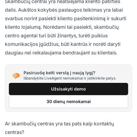
Skambučių centrai yra neatsiejama kliento patirties
dalis. Aukštos kokybės paslaugos teikimas yra labai
svarbus norint pasiekti kliento pasitenkinimą ir sukurti
kliento lojalumą. Norėdami tai pasiekti, skambučių
centro agentai turi būti žinantys, turėti puikius
komunikacijos įgūdžius, būti kantrūs ir norėti daryti
daugiau nei reikalaujama bendraujant su klientais.
Pasiruošę kelti verslą į naują lygį?
Išbandykite LiveAgent nemokamai ir įsitikinkite patys.
Užsisakyti demo
30 dienų nemokamai
Ar skambučių centras yra tas pats kaip kontaktų
centras?