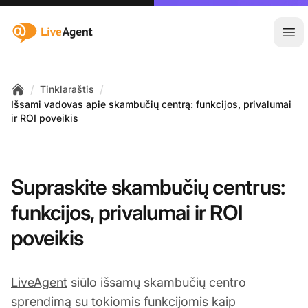
:site.title
Ati
/
/
Tinklaraštis
Home
Išsami vadovas apie skambučių centrą: funkcijos, privalumai
ir ROI poveikis
Supraskite skambučių centrus:
funkcijos, privalumai ir ROI
poveikis
LiveAgent
siūlo išsamų skambučių centro
sprendimą su tokiomis funkcijomis kaip