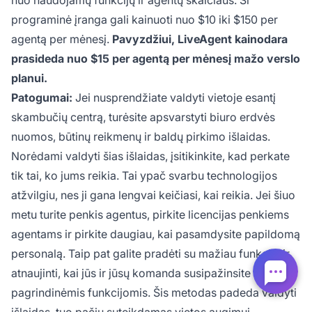
programinė įranga gali kainuoti nuo $10 iki $150 per
agentą per mėnesį.
Pavyzdžiui, LiveAgent kainodara
prasideda nuo $15 per agentą per mėnesį mažo verslo
planui.
Patogumai:
Jei nusprendžiate valdyti vietoje esantį
skambučių centrą, turėsite apsvarstyti biuro erdvės
nuomos, būtinų reikmenų ir baldų pirkimo išlaidas.
Norėdami valdyti šias išlaidas, įsitikinkite, kad perkate
tik tai, ko jums reikia. Tai ypač svarbu technologijos
atžvilgiu, nes ji gana lengvai keičiasi, kai reikia. Jei šiuo
metu turite penkis agentus, pirkite licencijas penkiems
agentams ir pirkite daugiau, kai pasamdysite papildomą
personalą. Taip pat galite pradėti su mažiau funkcijų ir
atnaujinti, kai jūs ir jūsų komanda susipažinsite su
pagrindinėmis funkcijomis. Šis metodas padeda valdyti
išlaidas, tuo pačiu suteikdamas vietos augimui.