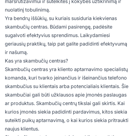
maršrutizavimui ir sutelkitės į kokybės užtikrinimą ir
nuolatinį tobulinimą.
Yra bendrų iššūkių, su kuriais susiduria kiekvienas
skambučių centras. Būdami pasirengę, padėsite
sugalvoti efektyvius sprendimus. Laikydamiesi
geriausių praktikų, taip pat galite padidinti efektyvumą
ir našumą.
Kas yra skambučių centras?
Skambučių centras yra kliento aptarnavimo specialistų
komanda, kuri tvarko įeinančius ir išeinančius telefono
skambučius su klientais arba potencialiais klientais. Šie
skambučiai gali būti užklausos apie įmonės paslaugas
ar produktus. Skambučių centrų tikslai gali skirtis. Kai
kurios įmonės siekia padidinti pardavimus, kitos siekia
suteikti puikų aptarnavimą, o kai kurios siekia pritraukti
naujus klientus.