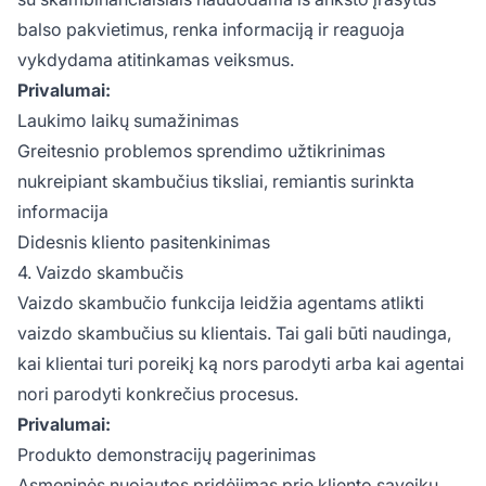
balso pakvietimus, renka informaciją ir reaguoja
vykdydama atitinkamas veiksmus.
Privalumai:
Laukimo laikų sumažinimas
Greitesnio problemos sprendimo užtikrinimas
nukreipiant skambučius tiksliai, remiantis surinkta
informacija
Didesnis kliento pasitenkinimas
4. Vaizdo skambučis
Vaizdo skambučio funkcija leidžia agentams atlikti
vaizdo skambučius su klientais. Tai gali būti naudinga,
kai klientai turi poreikį ką nors parodyti arba kai agentai
nori parodyti konkrečius procesus.
Privalumai:
Produkto demonstracijų pagerinimas
Asmeninės nuojautos pridėjimas prie kliento sąveikų