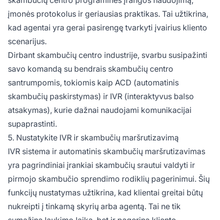
įmonės protokolus ir geriausias praktikas. Tai užtikrina,
kad agentai yra gerai pasirengę tvarkyti įvairius kliento
scenarijus.
Dirbant skambučių centro industrije, svarbu susipažinti
savo komandą su bendrais skambučių centro
santrumpomis, tokiomis kaip ACD (automatinis
skambučių paskirstymas) ir IVR (interaktyvus balso
atsakymas), kurie dažnai naudojami komunikacijai
supaprastinti.
5. Nustatykite IVR ir skambučių maršrutizavimą
IVR sistema ir automatinis skambučių maršrutizavimas
yra pagrindiniai įrankiai skambučių srautui valdyti ir
pirmojo skambučio sprendimo rodiklių pagerinimui. Šių
funkcijų nustatymas užtikrina, kad klientai greitai būtų
nukreipti į tinkamą skyrių arba agentą. Tai ne tik
sumažina laukimo laiką, bet ir pagerina kliento