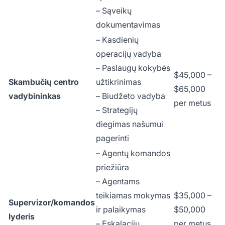
– Sąveikų
dokumentavimas
– Kasdienių
operacijų vadyba
– Paslaugų kokybės
$45,000 –
Skambučių centro
užtikrinimas
$65,000
vadybininkas
– Biudžeto vadyba
per metus
– Strategijų
diegimas našumui
pagerinti
– Agentų komandos
priežiūra
– Agentams
teikiamas mokymas
$35,000 –
Supervizor/komandos
ir palaikymas
$50,000
lyderis
– Eskalacijų
per metus