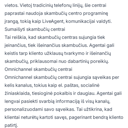
vietos. Vietoj tradicinių telefonų linijų, šie centrai
paprastai naudoja skambučių centro programinę
įrangą, tokią kaip LiveAgent, komunikacijai valdyti.
Sumaišyti skambučių centrai
Tai reiškia, kad skambučių centras sujungia tiek
įeinančius, tiek išeinančius skambučius. Agentai gali
keistis tarp kliento užklausų tvarkymo ir išeinančių
skambučių, priklausomai nuo dabartinių poreikių.
Omnichannel skambučių centrai
Omnichannel skambučių centrai sujungia sąveikas per
kelis kanalus, tokius kaip el. paštas, socialinė
žiniasklaida, tiesioginė pokalbis ir daugiau. Agentai gali
lengvai pasiekti svarbią informaciją iš visų kanalų,
personalizuodami savo sąveikas. Tai užtikrina, kad
klientai neturėtų kartoti savęs, pagerinant bendrą kliento
patirtį.