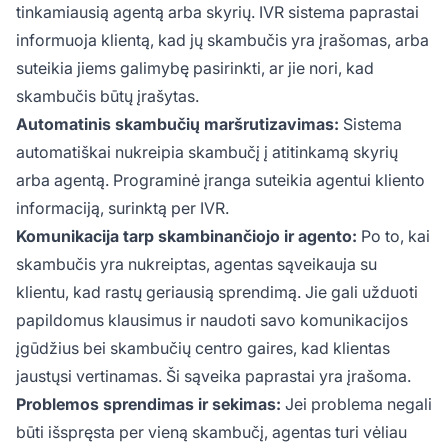
tinkamiausią agentą arba skyrių. IVR sistema paprastai
informuoja klientą, kad jų skambučis yra įrašomas, arba
suteikia jiems galimybę pasirinkti, ar jie nori, kad
skambučis būtų įrašytas.
Automatinis skambučių maršrutizavimas:
Sistema
automatiškai nukreipia skambučį į atitinkamą skyrių
arba agentą. Programinė įranga suteikia agentui kliento
informaciją, surinktą per IVR.
Komunikacija tarp skambinančiojo ir agento:
Po to, kai
skambučis yra nukreiptas, agentas sąveikauja su
klientu, kad rastų geriausią sprendimą. Jie gali užduoti
papildomus klausimus ir naudoti savo komunikacijos
įgūdžius bei skambučių centro gaires, kad klientas
jaustųsi vertinamas. Ši sąveika paprastai yra įrašoma.
Problemos sprendimas ir sekimas:
Jei problema negali
būti išspręsta per vieną skambučį, agentas turi vėliau