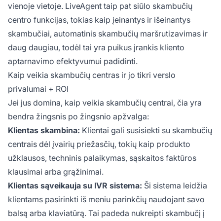
vienoje vietoje. LiveAgent taip pat siūlo skambučių
centro funkcijas, tokias kaip įeinantys ir išeinantys
skambučiai, automatinis skambučių maršrutizavimas ir
daug daugiau, todėl tai yra puikus įrankis kliento
aptarnavimo efektyvumui padidinti.
Kaip veikia skambučių centras ir jo tikri verslo
privalumai + ROI
Jei jus domina, kaip veikia skambučių centrai, čia yra
bendra žingsnis po žingsnio apžvalga:
Klientas skambina:
Klientai gali susisiekti su skambučių
centrais dėl įvairių priežasčių, tokių kaip produkto
užklausos, techninis palaikymas, sąskaitos faktūros
klausimai arba grąžinimai.
Klientas sąveikauja su IVR sistema:
Ši sistema leidžia
klientams pasirinkti iš meniu parinkčių naudojant savo
balsą arba klaviatūrą. Tai padeda nukreipti skambučį į