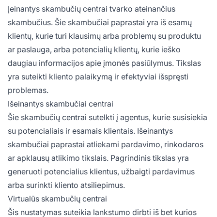
Įeinantys skambučių centrai tvarko ateinančius
skambučius. Šie skambučiai paprastai yra iš esamų
klientų, kurie turi klausimų arba problemų su produktu
ar paslauga, arba potencialių klientų, kurie ieško
daugiau informacijos apie įmonės pasiūlymus. Tikslas
yra suteikti kliento palaikymą ir efektyviai išspręsti
problemas.
Išeinantys skambučiai centrai
Šie skambučių centrai sutelkti į agentus, kurie susisiekia
su potencialiais ir esamais klientais. Išeinantys
skambučiai paprastai atliekami pardavimo, rinkodaros
ar apklausų atlikimo tikslais. Pagrindinis tikslas yra
generuoti potencialius klientus, užbaigti pardavimus
arba surinkti kliento atsiliepimus.
Virtualūs skambučių centrai
Šis nustatymas suteikia lankstumo dirbti iš bet kurios