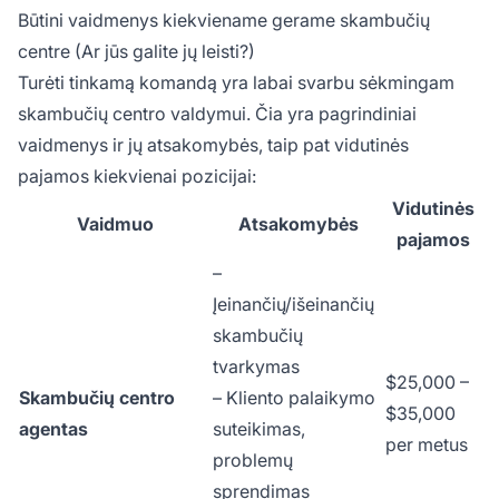
Būtini vaidmenys kiekviename gerame skambučių
centre (Ar jūs galite jų leisti?)
Turėti tinkamą komandą yra labai svarbu sėkmingam
skambučių centro valdymui. Čia yra pagrindiniai
vaidmenys ir jų atsakomybės, taip pat vidutinės
pajamos kiekvienai pozicijai:
Vidutinės
Vaidmuo
Atsakomybės
pajamos
–
Įeinančių/išeinančių
skambučių
tvarkymas
$25,000 –
Skambučių centro
– Kliento palaikymo
$35,000
agentas
suteikimas,
per metus
problemų
sprendimas