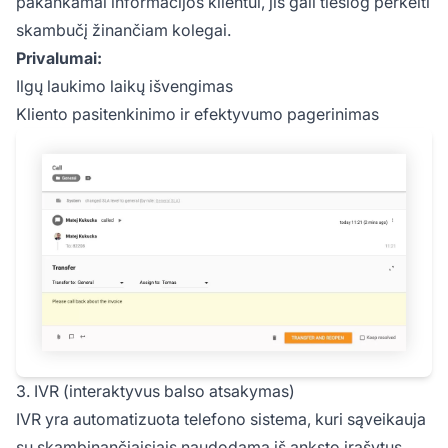
pakankamai informacijos klientui, jis gali tiesiog perkelti
skambučį žinančiam kolegai.
Privalumai:
Ilgų laukimo laikų išvengimas
Kliento pasitenkinimo ir efektyvumo pagerinimas
3. IVR (interaktyvus balso atsakymas)
IVR yra automatizuota telefono sistema, kuri sąveikauja
su skambinančiaisiais naudodama iš anksto įrašytus