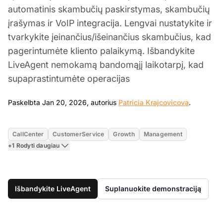
automatinis skambučių paskirstymas, skambučių
įrašymas ir VoIP integracija. Lengvai nustatykite ir
tvarkykite įeinančius/išeinančius skambučius, kad
pagerintumėte kliento palaikymą. Išbandykite
LiveAgent nemokamą bandomąjį laikotarpį, kad
supaprastintumėte operacijas
Jan 20, 
Paskelbta Jan 20, 2026, autorius
Patricia Krajcovicova
.
CallCenter
CustomerService
Growth
Management
+1 Rodyti daugiau
Išbandykite LiveAgent
Suplanuokite demonstraciją