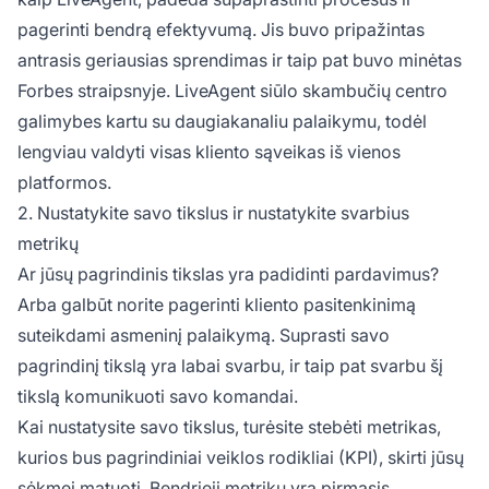
pagerinti bendrą efektyvumą. Jis buvo pripažintas
antrasis geriausias sprendimas ir taip pat buvo minėtas
Forbes straipsnyje. LiveAgent siūlo skambučių centro
galimybes kartu su daugiakanaliu palaikymu, todėl
lengviau valdyti visas kliento sąveikas iš vienos
platformos.
2. Nustatykite savo tikslus ir nustatykite svarbius
metrikų
Ar jūsų pagrindinis tikslas yra padidinti pardavimus?
Arba galbūt norite pagerinti kliento pasitenkinimą
suteikdami asmeninį palaikymą. Suprasti savo
pagrindinį tikslą yra labai svarbu, ir taip pat svarbu šį
tikslą komunikuoti savo komandai.
Kai nustatysite savo tikslus, turėsite stebėti metrikas,
kurios bus pagrindiniai veiklos rodikliai (KPI), skirti jūsų
sėkmei matuoti. Bendrieji metrikų yra pirmasis