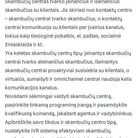
Skambučių centras tvarko įeinančius ir išeinančius
skambučius su klientais. Jis skiriasi nuo kontaktų centro
– skambučių centrai tvarko skambučius, o kontaktų
centrai komunikuoja su klientais per įvairius kanalus,
tokius kaip tiesioginė pokalbis, el. paštas, socialinė
žiniasklaida ir kt.
Yra keletas skambučių centrų tipų: įeinantys skambučių
centrai tvarko ateinančius skambučius, išeinantys
skambučių centrai proaktyviai susisiekia su klientais, o
virtualūs, sumaišyti ir omnichannel centrai naudoja kelis
komunikacijos kanalus.
Norėdami sėkmingai valdyti skambučių centrą,
pasirinkite tinkamą programinę įrangą ir pasamdykite
kvalifikuotą komandą, įskaitant agentus ir vadybininkus.
Apibrėžkite savo tikslus ir skambučių centro tipą,
nustatykite IVR sistemą efektyviam skambučių