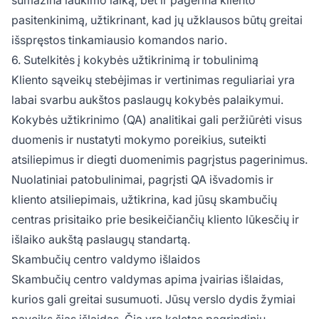
pasitenkinimą, užtikrinant, kad jų užklausos būtų greitai
išspręstos tinkamiausio komandos nario.
6. Sutelkitės į kokybės užtikrinimą ir tobulinimą
Kliento sąveikų stebėjimas ir vertinimas reguliariai yra
labai svarbu aukštos paslaugų kokybės palaikymui.
Kokybės užtikrinimo (QA) analitikai gali peržiūrėti visus
duomenis ir nustatyti mokymo poreikius, suteikti
atsiliepimus ir diegti duomenimis pagrįstus pagerinimus.
Nuolatiniai patobulinimai, pagrįsti QA išvadomis ir
kliento atsiliepimais, užtikrina, kad jūsų skambučių
centras prisitaiko prie besikeičiančių kliento lūkesčių ir
išlaiko aukštą paslaugų standartą.
Skambučių centro valdymo išlaidos
Skambučių centro valdymas apima įvairias išlaidas,
kurios gali greitai susumuoti. Jūsų verslo dydis žymiai
paveiks šias išlaidas. Čia yra keletas pagrindinių