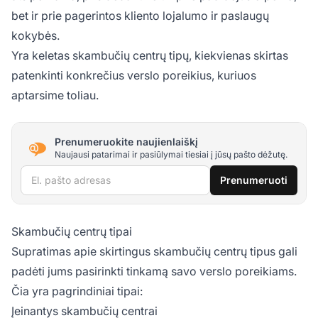
bet ir prie pagerintos kliento lojalumo ir paslaugų
kokybės.
Yra keletas skambučių centrų tipų, kiekvienas skirtas
patenkinti konkrečius verslo poreikius, kuriuos
aptarsime toliau.
Prenumeruokite naujienlaiškį
Naujausi patarimai ir pasiūlymai tiesiai į jūsų pašto dėžutę.
El. pašto adresas
Prenumeruoti
Skambučių centrų tipai
Supratimas apie skirtingus skambučių centrų tipus gali
padėti jums pasirinkti tinkamą savo verslo poreikiams.
Čia yra pagrindiniai tipai:
Įeinantys skambučių centrai