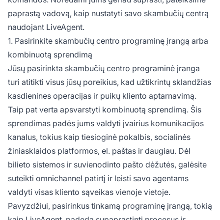
paprastą vadovą, kaip nustatyti savo skambučių centrą
naudojant LiveAgent.
1. Pasirinkite skambučių centro programinę įrangą arba
kombinuotą sprendimą
Jūsų pasirinkta skambučių centro programinė įranga
turi atitikti visus jūsų poreikius, kad užtikrintų sklandžias
kasdienines operacijas ir puikų kliento aptarnavimą.
Taip pat verta apsvarstyti kombinuotą sprendimą. Šis
sprendimas padės jums valdyti įvairius komunikacijos
kanalus, tokius kaip tiesioginė pokalbis, socialinės
žiniasklaidos platformos, el. paštas ir daugiau. Dėl
bilieto sistemos ir suvienodinto pašto dėžutės, galėsite
suteikti omnichannel patirtį ir leisti savo agentams
valdyti visas kliento sąveikas vienoje vietoje.
Pavyzdžiui, pasirinkus tinkamą programinę įrangą, tokią
kaip LiveAgent, padeda supaprastinti procesus ir