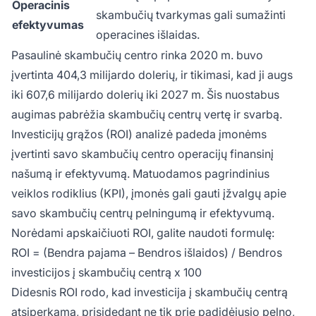
Operacinis
skambučių tvarkymas gali sumažinti
efektyvumas
operacines išlaidas.
Pasaulinė skambučių centro rinka 2020 m. buvo
įvertinta 404,3 milijardo dolerių, ir tikimasi, kad ji augs
iki 607,6 milijardo dolerių iki 2027 m. Šis nuostabus
augimas pabrėžia skambučių centrų vertę ir svarbą.
Investicijų grąžos (ROI) analizė padeda įmonėms
įvertinti savo skambučių centro operacijų finansinį
našumą ir efektyvumą. Matuodamos pagrindinius
veiklos rodiklius (KPI), įmonės gali gauti įžvalgų apie
savo skambučių centrų pelningumą ir efektyvumą.
Norėdami apskaičiuoti ROI, galite naudoti formulę:
ROI = (Bendra pajama – Bendros išlaidos) / Bendros
investicijos į skambučių centrą x 100
Didesnis ROI rodo, kad investicija į skambučių centrą
atsiperkama, prisidedant ne tik prie padidėjusio pelno,