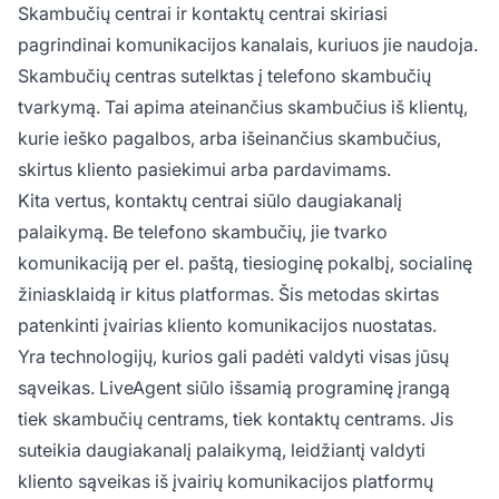
Skambučių centrai ir kontaktų centrai skiriasi
pagrindinai komunikacijos kanalais, kuriuos jie naudoja.
Skambučių centras sutelktas į telefono skambučių
tvarkymą. Tai apima ateinančius skambučius iš klientų,
kurie ieško pagalbos, arba išeinančius skambučius,
skirtus kliento pasiekimui arba pardavimams.
Kita vertus, kontaktų centrai siūlo daugiakanalį
palaikymą. Be telefono skambučių, jie tvarko
komunikaciją per el. paštą, tiesioginę pokalbį, socialinę
žiniasklaidą ir kitus platformas. Šis metodas skirtas
patenkinti įvairias kliento komunikacijos nuostatas.
Yra technologijų, kurios gali padėti valdyti visas jūsų
sąveikas. LiveAgent siūlo išsamią programinę įrangą
tiek skambučių centrams, tiek kontaktų centrams. Jis
suteikia daugiakanalį palaikymą, leidžiantį valdyti
kliento sąveikas iš įvairių komunikacijos platformų