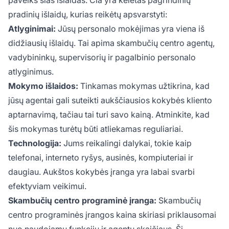
pradinių išlaidų, kurias reikėtų apsvarstyti:
Atlyginimai:
Jūsų personalo mokėjimas yra viena iš
didžiausių išlaidų. Tai apima skambučių centro agentų,
vadybininkų, supervisorių ir pagalbinio personalo
atlyginimus.
Mokymo išlaidos:
Tinkamas mokymas užtikrina, kad
jūsų agentai gali suteikti aukščiausios kokybės kliento
aptarnavimą, tačiau tai turi savo kainą. Atminkite, kad
šis mokymas turėtų būti atliekamas reguliariai.
Technologija:
Jums reikalingi dalykai, tokie kaip
telefonai, interneto ryšys, ausinės, kompiuteriai ir
daugiau. Aukštos kokybės įranga yra labai svarbi
efektyviam veikimui.
Skambučių centro programinė įranga:
Skambučių
centro programinės įrangos kaina skiriasi priklausomai
nuo naudojamų funkcijų ir agentų skaičiaus. Ši