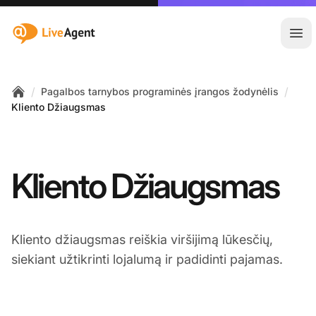
:site.title
Ati
/
/
Pagalbos tarnybos programinės įrangos žodynėlis
Home
Kliento Džiaugsmas
Kliento Džiaugsmas
Kliento džiaugsmas reiškia viršijimą lūkesčių,
siekiant užtikrinti lojalumą ir padidinti pajamas.