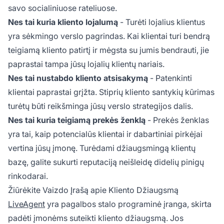
savo socialiniuose rateliuose.
Nes tai kuria kliento lojalumą
- Turėti lojalius klientus
yra sėkmingo verslo pagrindas. Kai klientai turi bendrą
teigiamą kliento patirtį ir mėgsta su jumis bendrauti, jie
paprastai tampa jūsų lojalių klientų nariais.
Nes tai nustabdo kliento atsisakymą
- Patenkinti
klientai paprastai grįžta. Stiprių kliento santykių kūrimas
turėtų būti reikšminga jūsų verslo strategijos dalis.
Nes tai kuria teigiamą prekės ženklą
- Prekės ženklas
yra tai, kaip potencialūs klientai ir dabartiniai pirkėjai
vertina jūsų įmonę. Turėdami džiaugsmingą klientų
bazę, galite sukurti reputaciją neišleidę didelių pinigų
rinkodarai.
Žiūrėkite Vaizdo Įrašą apie Kliento Džiaugsmą
LiveAgent
yra pagalbos stalo programinė įranga, skirta
padėti įmonėms suteikti kliento džiaugsmą. Jos