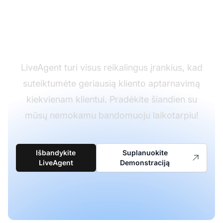
klientus puikiu
aptarnavimu
LiveAgent turi visus reikalingus įrankius, kad
suteiktumėte geriausią kliento aptarnavimą
kiekvienam klientui. Pradėkite šiandien su
mūsų nemokamu bandomuoju laikotarpiu!
Išbandykite
Suplanuokite
LiveAgent
Demonstraciją