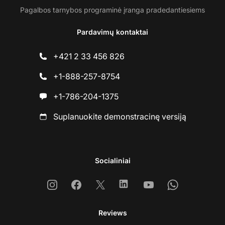
Pagalbos tarnybos programinė įranga pradedantiesiems
Pardavimų kontaktai
+421 2 33 456 826
+1-888-257-8754
+1-786-204-1375
Suplanuokite demonstracinę versiją
Socialiniai
Instagram
Facebook
X
Linkedin
Youtube
Whatsapp
Reviews