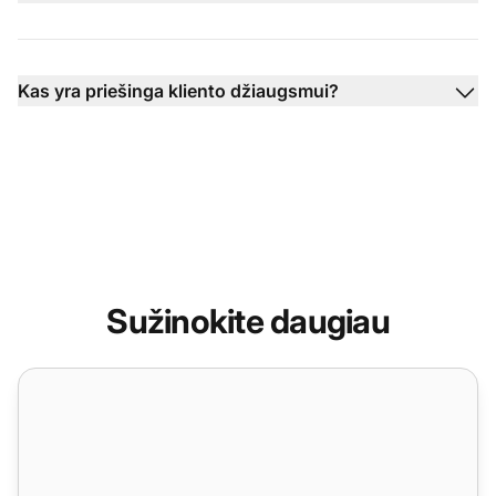
Kas yra priešinga kliento džiaugsmui?
Sužinokite daugiau
Kliento sėkmės programinė įranga | LiveAgent