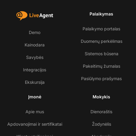
Palaikymas
Palaikymo portalas
Demo
Duomenų perkėlimas
Kainodara
Sistemos būsena
Savybės
Pakeitimų žurnalas
Integracijos
Pasiūlymo prašymas
Ekskursija
Įmonė
Mokykis
Apie mus
Dienoraštis
Apdovanojimai ir sertifikatai
Žodynėlis