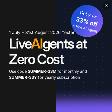
Get your
33% off
+ free AI Agent
1 July – 31st August 2026 *extended
Live
AI
gents at
Zero Cost
Use code
SUMMER-33M
for monthly and
SUMMER-33Y
for yearly subscription