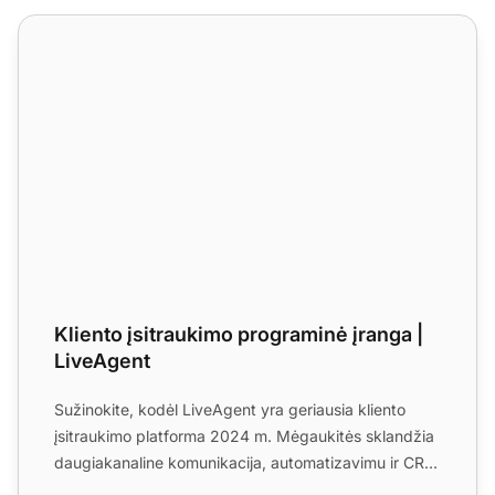
Kliento įsitraukimo programinė įranga | LiveAgent
Kliento įsitraukimo programinė įranga |
LiveAgent
Sužinokite, kodėl LiveAgent yra geriausia kliento
įsitraukimo platforma 2024 m. Mėgaukitės sklandžia
daugiakanaline komunikacija, automatizavimu ir CRM
integrac...