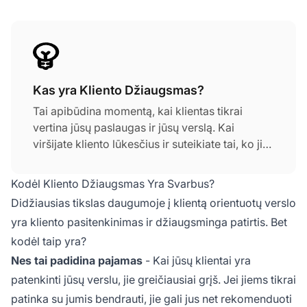
Kas yra Kliento Džiaugsmas?
Tai apibūdina momentą, kai klientas tikrai
vertina jūsų paslaugas ir jūsų verslą. Kai
viršijate kliento lūkesčius ir suteikiate tai, ko jie
reikalingi, tiksliai tinkamu metu, galite tai laikyti
džiaugsminga kliento patirtimi. Patenkinti
Kodėl Kliento Džiaugsmas Yra Svarbus?
klientai yra svarbi jūsų verslo atrama, todėl
Didžiausias tikslas daugumoje į klientą orientuotų verslo
teigiamos patirties sukūrimas tiek naujiems,
yra kliento pasitenkinimas ir džiaugsminga patirtis. Bet
tiek esamiems klientams yra būtinas.
kodėl taip yra?
Nes tai padidina pajamas
- Kai jūsų klientai yra
patenkinti jūsų verslu, jie greičiausiai grįš. Jei jiems tikrai
patinka su jumis bendrauti, jie gali jus net rekomenduoti