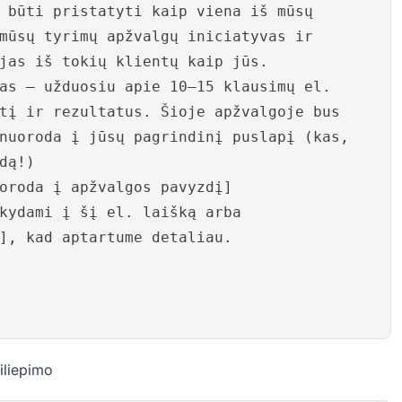
 būti pristatyti kaip viena iš mūsų
mūsų tyrimų apžvalgų iniciatyvas ir
jas iš tokių klientų kaip jūs.
as – užduosiu apie 10–15 klausimų el.
tį ir rezultatus. Šioje apžvalgoje bus
nuoroda į jūsų pagrindinį puslapį (kas,
dą!)
oroda į apžvalgos pavyzdį]
kydami į šį el. laišką arba
], kad aptartume detaliau.
iliepimo