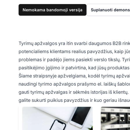
Nemokama bandomoji versija
Suplanuoti demonst
Tyrimų apžvalgos yra itin svarbi daugumos B2B rinko
potencialiems klientams realius pavyzdžius, kaip jūs
problemas ir padėjo jiems pasiekti verslo tikslų. Ty
pasitikėjimo įgijimo ir patvirtina, kad jūsų produktas 
Šiame straipsnyje apžvelgiama, kodėl tyrimų apžvalg
naudingi tyrimo apžvalgos prašymo el. laiškų šablona
gauti tyrimų apžvalgas ir sėkmės istorijas iš klientų
galite sukurti puikius pavyzdžius ir kuo geriau išnaud