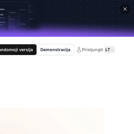
domoji versija
Demonstracija
Prisijungti
LT