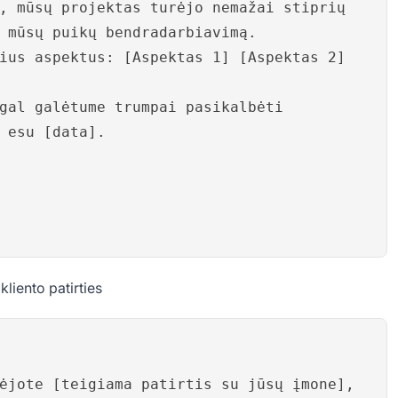
, mūsų projektas turėjo nemažai stiprių
 mūsų puikų bendradarbiavimą.
ius aspektus: [Aspektas 1] [Aspektas 2]
gal galėtume trumpai pasikalbėti
 esu [data].
liento patirties
ėjote [teigiama patirtis su jūsų įmone],