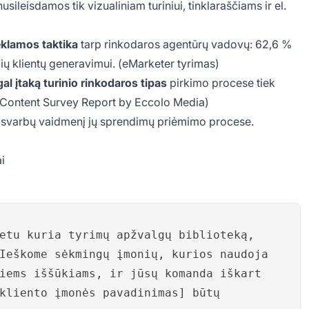
ileisdamos tik vizualiniam turiniui, tinklaraščiams ir el.
eklamos taktika
tarp rinkodaros agentūrų vadovų: 62,6 %
ių klientų generavimui. (eMarketer tyrimas)
l įtaką turinio rinkodaros tipas
pirkimo procese tiek
Content Survey Report by Eccolo Media)
a svarbų vaidmenį jų sprendimų priėmimo procese.
i
etu kuria tyrimų apžvalgų biblioteką,
Ieškome sėkmingų įmonių, kurios naudoja
iems iššūkiams, ir jūsų komanda iškart
kliento įmonės pavadinimas] būtų