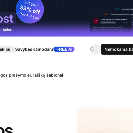
Get your
33% off
+ free AI Agent
ost
cription
ekliai
Savybės
Kainodara
Nemokama ban
FREE AI
gos prašymo el. laiškų šablonai
os