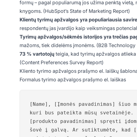
formų – pagal populiarumą jos užima penktą vietą, nus
knygoms. (HubSpot’s State of Marketing Report)
Klientų tyrimų apžvalgos yra populiariausia savir
respondentų jas įvardijo kaip veiksmingas potencial
Tyrimų apžvalgos/sėkmės istorijos yra trečias paga
mažoms, tiek didelėms įmonėms. (B2B Technology 
73 % vartotojų
teigia, kad tyrimų apžvalgos atliek
(Content Preferences Survey Report)
Kliento tyrimo apžvalgos prašymo el. laiškų šablona
Formalus tyrimo apžvalgos prašymo el. laiškas
[Name], [Įmonės pavadinimas] šiuo m
kuri bus pateikta mūsų svetainėje. 
[produkto pavadinimas] spręsti įdom
šovė į galvą. Ar sutiktumėte, kad [