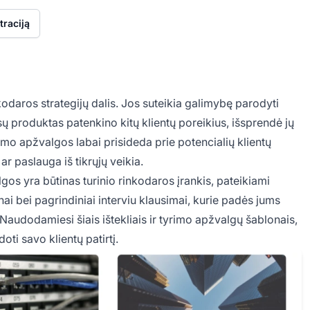
raciją
daros strategijų dalis. Jos suteikia galimybę parodyti
ų produktas patenkino kitų klientų poreikius, išsprendė jų
rimo apžvalgos labai prisideda prie potencialių klientų
ar paslauga iš tikrųjų veikia.
os yra būtinas turinio rinkodaros įrankis, pateikiami
i bei pagrindiniai interviu klausimai, kurie padės jums
. Naudodamiesi šiais ištekliais ir tyrimo apžvalgų šablonais,
oti savo klientų patirtį.