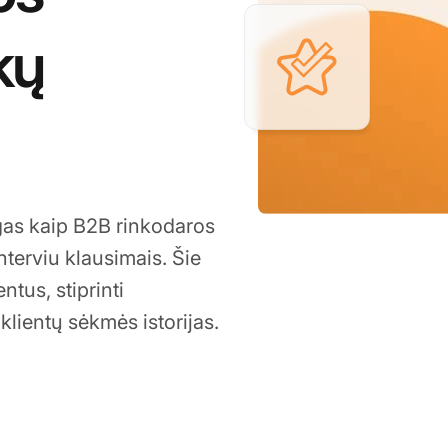
kų
gas kaip B2B rinkodaros
interviu klausimais. Šie
ntus, stiprinti
klientų sėkmės istorijas.