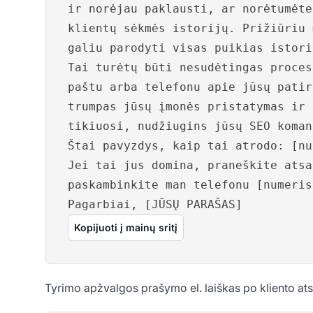
ir norėjau paklausti, ar norėtumėte
klientų sėkmės istorijų. Prižiūriu 
galiu parodyti visas puikias istori
Tai turėtų būti nesudėtingas proces
paštu arba telefonu apie jūsų patir
trumpas jūsų įmonės pristatymas ir 
tikiuosi, nudžiugins jūsų SEO koman
Štai pavyzdys, kaip tai atrodo: [nu
Jei tai jus domina, praneškite atsa
paskambinkite man telefonu [numeris
Pagarbiai, [JŪSŲ PARAŠAS]
Kopijuoti į mainų sritį
Tyrimo apžvalgos prašymo el. laiškas po kliento ats