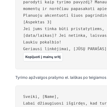
parodyti kaip tyrimo pavyzdį? Manau
momentų ir norėčiau papasakoti apie
Planuoju akcentuoti šiuos pagrindin
[Aspektas 3]
Jei jums tinka būti pristatytiems, 
[data/laikas]? Jei netinka, laisvas
Laukiu pokalbio!
Geriausi linkėjimai, [JŪSŲ PARAŠAS]
Kopijuoti į mainų sritį
Tyrimo apžvalgos prašymo el. laiškas po teigiamos k
Sveiki, [Name],
Labai džiaugiuosi išgirdęs, kad tur