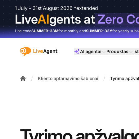
1 July – 31st August 2026 *extended
Live
AI
gents at
Zero C
Use code
SUMMER-33M
for monthly and
SUMMER-33Y
for yearly subs
:site.title
AI agentai
Produktas
Išt
/
/
Kliento aptarnavimo šablonai
Tyrimo apžval
Home
Tyrimo apžvalg